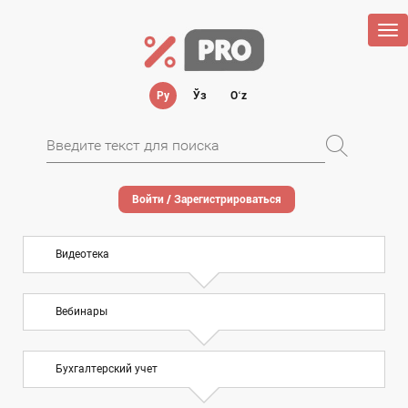
Tog
nav
Ру
Ўз
Oʻz
Войти / Зарегистрироваться
Видеотека
Вебинары
Бухгалтерский учет