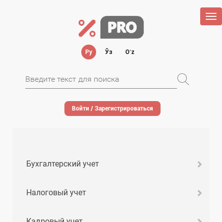
Tog
nav
Ру
Ўз
Oʻz
Войти / Зарегистрироваться
Бухгалтерский учет
Налоговый учет
Кадровый учет