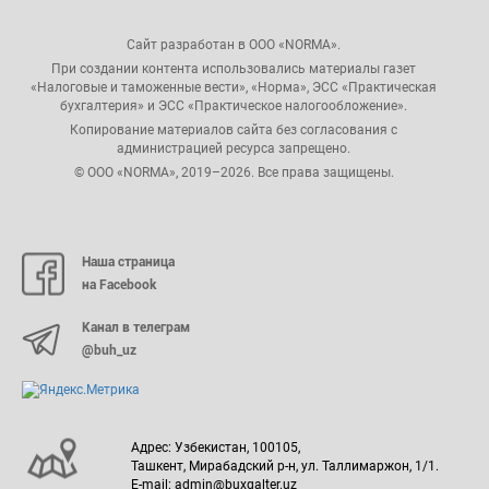
Сайт разработан в ООО «NORMA».
При создании контента использовались материалы газет
«Налоговые и таможенные вести», «Норма», ЭСС «Практическая
бухгалтерия» и ЭСС «Практическое налогообложение».
Копирование материалов сайта без согласования с
администрацией ресурса запрещено.
© ООО «NORMA», 2019–2026. Все права защищены.
Наша страница
на Facebook
Канал в телеграм
@buh_uz
Адрес: Узбекистан, 100105,
Ташкент, Мирабадский р-н, ул. Таллимаржон, 1/1.
E-mail: admin@buxgalter.uz