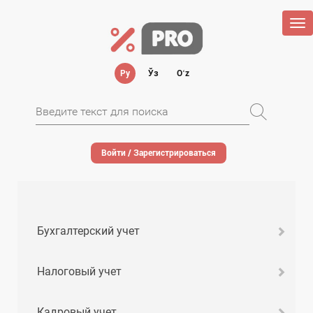
Tog
nav
Ру
Ўз
Oʻz
Войти / Зарегистрироваться
Бухгалтерский учет
Налоговый учет
Кадровый учет