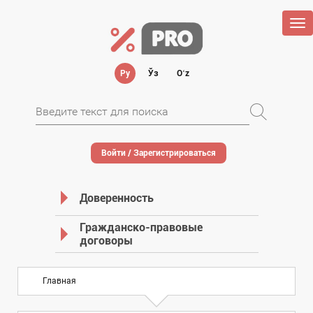
Tog
nav
Ру
Ўз
Oʻz
Войти / Зарегистрироваться
Доверенность
Гражданско-правовые
договоры
Главная