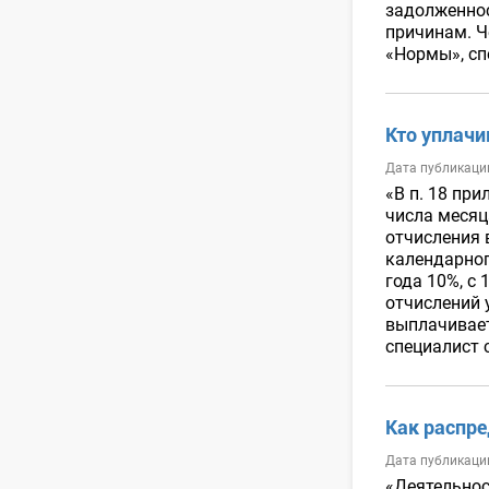
задолженнос
причинам. Ч
«Нормы», сп
Кто уплачи
Дата публикаци
«В п. 18 при
числа месяц
отчисления 
календарног
года 10%, с 
отчислений 
выплачивает
специалист 
Как распре
Дата публикаци
«Деятельнос