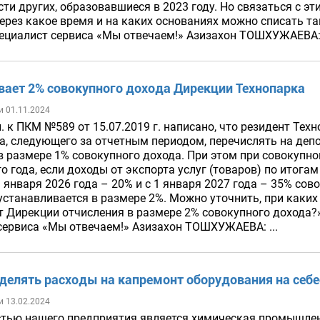
ти других, образовавшиеся в 2023 году. Но связаться с 
ерез какое время и на каких основаниях можно списать т
ециалист сервиса «Мы отвечаем!» Азизахон ТОШХУЖАЕВА: 
вает 2% совокупного дохода Дирекции Технопарка
и 01.11.2024
л. к ПКМ №589 от 15.07.2019 г. написано, что резидент Те
а, следующего за отчетным периодом, перечислять на деп
в размере 1% совокупного дохода. При этом при совокупно
о года, если доходы от экспорта услуг (товаров) по итогам
1 января 2026 года – 20% и с 1 января 2027 года – 35% сов
устанавливается в размере 2%. Можно уточнить, при каких
 Дирекции отчисления в размере 2% совокупного дохода?»
сервиса «Мы отвечаем!» Азизахон ТОШХУЖАЕВА: ...
делять расходы на капремонт оборудования на себ
и 13.02.2024
тью нашего предприятия является химическая промышлен