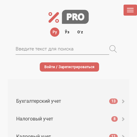
Tog
nav
Ру
Ўз
Oʻz
Войти / Зарегистрироваться
Бухгалтерский учет
13
Налоговый учет
8
Кадровый учет
11