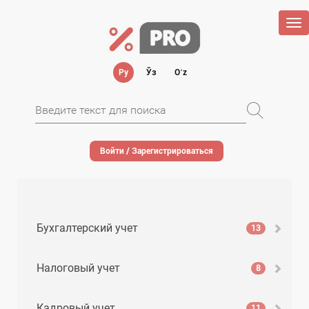
Tog
nav
Ру
Ўз
Oʻz
Войти / Зарегистрироваться
Бухгалтерский учет
13
Налоговый учет
8
Кадровый учет
11