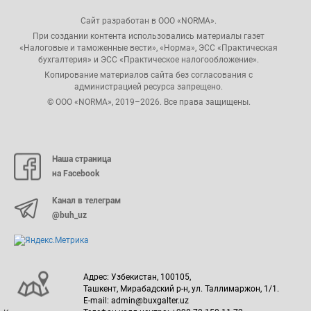
Сайт разработан в ООО «NORMA».
При создании контента использовались материалы газет
«Налоговые и таможенные вести», «Норма», ЭСС «Практическая
бухгалтерия» и ЭСС «Практическое налогообложение».
Копирование материалов сайта без согласования с
администрацией ресурса запрещено.
© ООО «NORMA», 2019–2026. Все права защищены.
Наша страница
на Facebook
Канал в телеграм
@buh_uz
Адрес: Узбекистан, 100105,
Ташкент, Мирабадский р-н, ул. Таллимаржон, 1/1.
E-mail: admin@buxgalter.uz