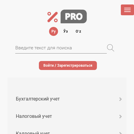
Tog
nav
Ру
Ўз
Oʻz
Войти / Зарегистрироваться
Бухгалтерский учет
Налоговый учет
Кадровый учет