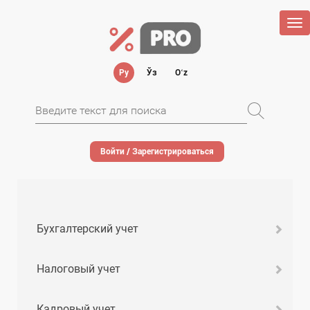
Tog
nav
Ру
Ўз
Oʻz
Войти / Зарегистрироваться
Бухгалтерский учет
Налоговый учет
Кадровый учет