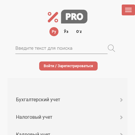
Tog
nav
Ру
Ўз
Oʻz
Войти / Зарегистрироваться
Бухгалтерский учет
Налоговый учет
Кадровый учет