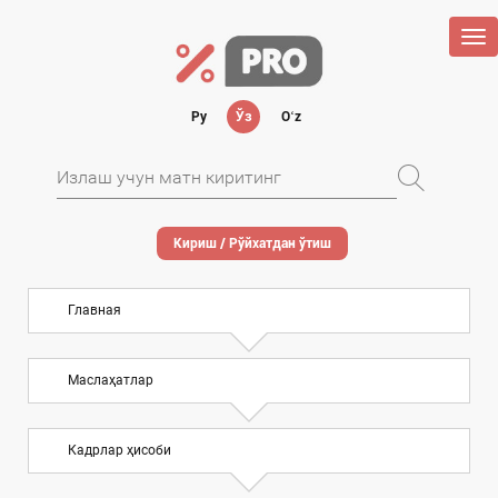
Tog
nav
Ру
Ўз
Oʻz
Кириш / Рўйхатдан ўтиш
Главная
Маслаҳатлар
Кадрлар ҳисоби