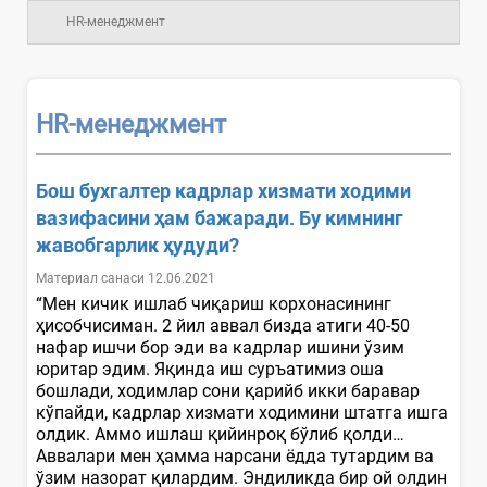
HR-менеджмент
HR-менеджмент
Бош бухгалтер кадрлар хизмати ходими
вазифасини ҳам бажаради. Бу кимнинг
жавобгарлик ҳудуди?
Материал санаси 12.06.2021
“Мен кичик ишлаб чиқариш корхонасининг
ҳисобчисиман. 2 йил аввал бизда атиги 40-50
нафар ишчи бор эди ва кадрлар ишини ўзим
юритар эдим. Яқинда иш суръатимиз оша
бошлади, ходимлар сони қарийб икки баравар
кўпайди, кадрлар хизмати ходимини штатга ишга
олдик. Аммо ишлаш қийинроқ бўлиб қолди…
Аввалари мен ҳамма нарсани ёдда тутардим ва
ўзим назорат қилардим. Эндиликда бир ой олдин