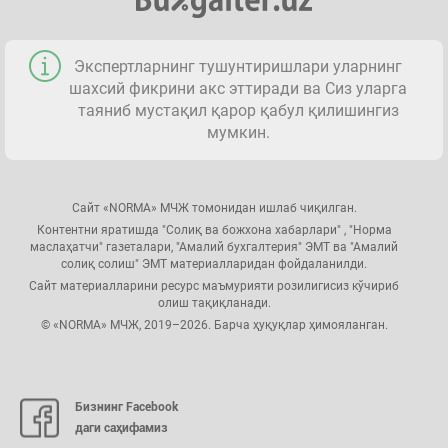
Экспертларнинг тушунтиришлари уларнинг
шахсий фикрини акс эттиради ва Сиз уларга
таяниб мустақил қарор қабул қилишингиз
мумкин.
Сайт «NORMA» МЧЖ томонидан ишлаб чиқилган.
Контентни яратишда "Солиқ ва божхона хабарлари" , "Норма
маслаҳатчи" газеталари, "Амалий бухгалтерия" ЭМТ ва "Амалий
солиқ солиш" ЭМТ материалларидан фойдаланилди.
Сайт материалларини ресурс маъмурияти розилигисиз кўчириб
олиш тақиқланади.
© «NORMA» МЧЖ, 2019–2026. Барча ҳуқуқлар ҳимояланган.
Бизнинг Facebook
даги саҳифамиз