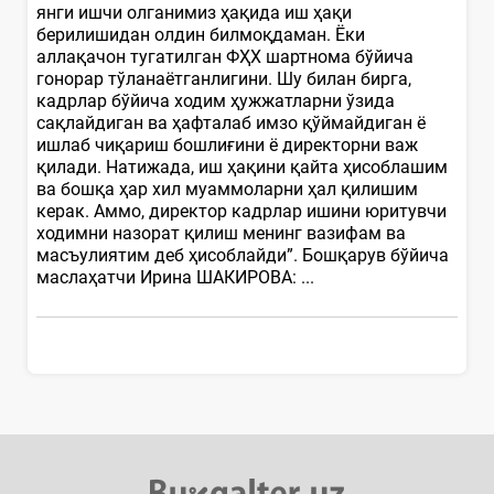
янги ишчи олганимиз ҳақида иш ҳақи
берилишидан олдин билмоқдаман. Ёки
аллақачон тугатилган ФҲХ шартнома бўйича
гонорар тўланаётганлигини. Шу билан бирга,
кадрлар бўйича ходим ҳужжатларни ўзида
сақлайдиган ва ҳафталаб имзо қўймайдиган ё
ишлаб чиқариш бошлиғини ё директорни важ
қилади. Натижада, иш ҳақини қайта ҳисоблашим
ва бошқа ҳар хил муаммоларни ҳал қилишим
керак. Аммо, директор кадрлар ишини юритувчи
ходимни назорат қилиш менинг вазифам ва
масъулиятим деб ҳисоблайди”. Бошқарув бўйича
маслаҳатчи Ирина ШАКИРОВА: ...