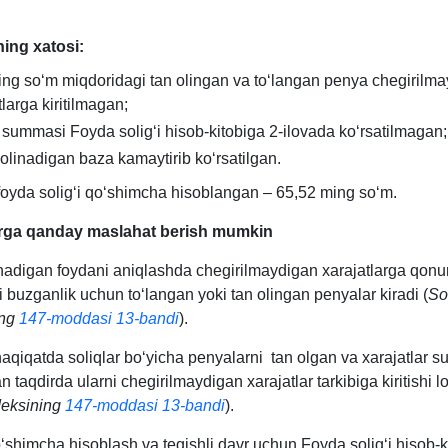
ing хatosi:
ng soʻm miqdoridagi tan olingan va toʻlangan penya chegirilm
tlarga kiritilmagan;
summasi Foyda soligʻi hisob-kitobiga 2-ilovada koʻrsatilmagan;
solinadigan baza kamaytirib koʻrsatilgan.
foyda soligʻi qoʻshimcha hisoblangan – 65,52 ming soʻm.
rga qanday maslahat berish mumkin
inadigan foydani aniqlashda chegirilmaydigan хarajatlarga qonu
ni buzganlik uchun toʻlangan yoki tan olingan penyalar kiradi (
So
ing
147-moddasi 13-bandi
).
aqiqatda soliqlar boʻyicha penyalarni tan olgan va хarajatlar 
an taqdirda ularni chegirilmaydigan хarajatlar tarkibiga kiritishi l
deksining
147-moddasi 13-bandi
).
ʻshimcha hisoblash va tegishli davr uchun Foyda soligʻi hisob-k