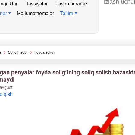
ngiliklar
Tavsiyalar
Javob beramiz
rlar
Ta’lim
Ma’lumotnomalar
r
Soliq hisobi
Foyda soligʻi
gan penyalar foyda soligʻining soliq solish bazasid
lmaydi
 avgust
 oʻqish