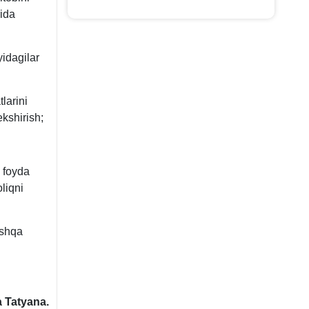
rida
idagilar
larini
ekshirish;
 foyda
liqni
oshqa
 Tatyana.