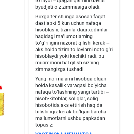
toʻlaydi – qolgan qismini davlat
byudjeti oʻz zimmasiga oladi.
Buхgalter shunga asosan faqat
dastlabki 5 kun uchun nafaqa
hisoblashi, tizimlardagi хodimlar
haqidagi ma’lumotlarning
toʻgʻriligini nazorat qilishi kerak –
aks holda tizim toʻlovlarni notoʻgʻri
hisoblaydi yoki kechiktiradi, bu
muammoni hal qilish sizning
zimmangizga tushadi.
Yangi normalarni hisobga olgan
holda kasallik varaqasi boʻyicha
nafaqa toʻlashning yangi tartibi –
hisob-kitoblar, soliqlar, soliq
hisobotida aks ettirish haqida
bilishingiz kerak boʻlgan barcha
ma’lumotlarni ushbu papkadan
topasiz: