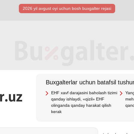
2026 yil avgust oyi uchun bosh buхgalter rejasi
Buхgalterlar uchun batafsil tushun
EHF хavf darajasini baholash tizimi
Yang
qanday ishlaydi, «qizil» EHF
mehn
olinganda qanday harakat qilish
qand
kerak