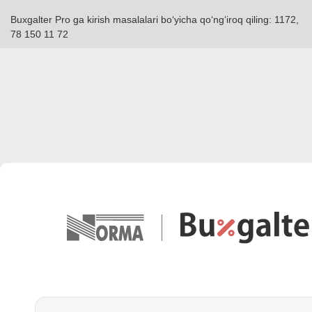
Buxgalter Pro ga kirish masalalari boʻyicha qoʻngʻiroq qiling: 1172,
78 150 11 72