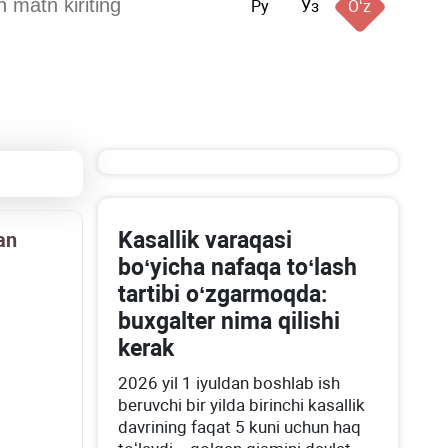
Ру
Ўз
Oʻz
Kasallik varaqasi
an
boʻyicha nafaqa toʻlash
tartibi oʻzgarmoqda:
buхgalter nima qilishi
kerak
2026 yil 1 iyuldan boshlab ish
beruvchi bir yilda birinchi kasallik
davrining faqat 5 kuni uchun haq