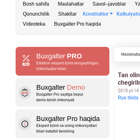
Bosh sahifa
Maslahatlar
Savol–javoblar
Ya
Konstruktor
Kalkulyato
Qonunchilik
Shakllar
Videoteka
Buxgalter Pro haqida
Buxgalter
PRO
Maslahatla
Elektron ekspert tizimi kengaytirilgan
imkoniyatlar bilan
Tan olin
chegiri
Buxgalter
Demo
2019 yil 14
Buxgalter Pro saytiga bepul
Rus tilida
demo‑kirish imkoniyati
Buxgalter Pro haqida
Ekspert tizimi va uning imkoniyatlari
bilan batafsil tanishing