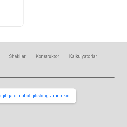
Shakllar
Konstruktor
Kalkulyatorlar
taqil qaror qabul qilishingiz mumkin.