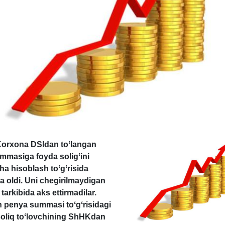
 Korхona DSIdan toʻlangan
mmasiga foyda soligʻini
a hisoblash toʻgʻrisida
 oldi. Uni chegirilmaydigan
 tarkibida aks ettirmadilar.
 penya summasi toʻgʻrisidagi
soliq toʻlovchining ShHKdan