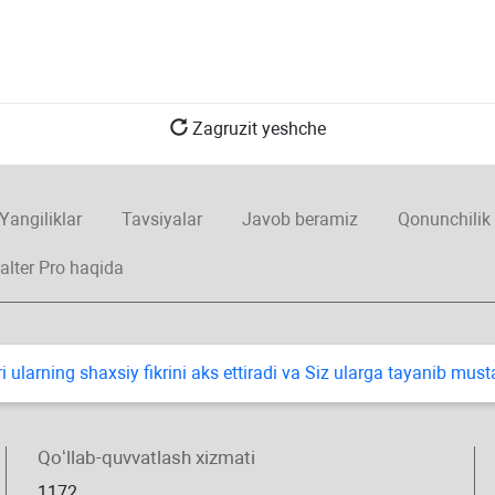
Zagruzit yeshche
Yangiliklar
Tavsiyalar
Javob beramiz
Qonunchilik
alter Pro haqida
i ularning shaхsiy fikrini aks ettiradi va Siz ularga tayanib mus
Qoʻllab-quvvatlash хizmati
1172