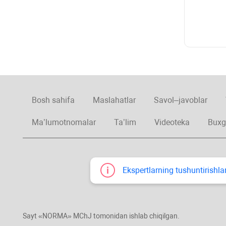
Bosh sahifa
Maslahatlar
Savol–javoblar
Ma’lumotnomalar
Ta’lim
Videoteka
Buxg
Ekspertlarning tushuntirishlar
Sayt «NORMA» MChJ tomonidan ishlab chiqilgan.