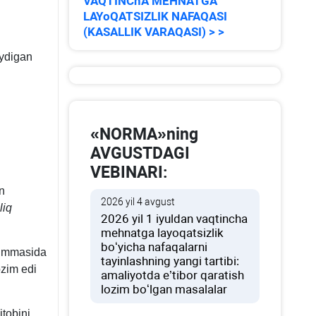
VAQTINChA MEHNATGA
LAYoQATSIZLIK NAFAQASI
(KASALLIK VARAQASI) > >
aydigan
«NORMA»ning
AVGUSTDAGI
VEBINARI:
n
2026 yil 4 avgust
liq
2026 yil 1 iyuldan vaqtincha
mehnatga layoqatsizlik
boʻyicha nafaqalarni
summasida
tayinlashning yangi tartibi:
ozim edi
amaliyotda e’tibor qaratish
lozim boʻlgan masalalar
itobini