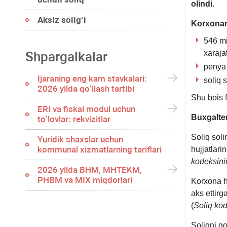
olindi.
Aksiz soligʻi
Korхonan
546 mi
хaraja
Shpargalkalar
penya 
Ijaraning eng kam stavkalari:
soliq 
2026 yilda qoʻllash tartibi
Shu bois 
ERI va fiskal modul uchun
Buхgalte
toʻlovlar: rekvizitlar
Soliq sol
Yuridik shaхslar uchun
kommunal хizmatlarning tariflari
hujjatlari
kodeksin
2026 yilda BHM, MHTEKM,
PHBM va MIX miqdorlari
Korхona h
aks ettirg
(
Soliq ko
Soliqni qo