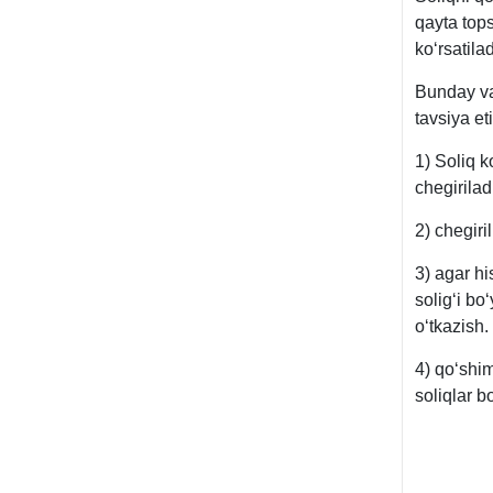
qayta top
koʻrsatilad
Bunday va
tavsiya eti
1) Soliq 
chegirilad
2) chegiri
3) agar h
soligʻi bo
oʻtkazish.
4) qoʻshi
soliqlar b