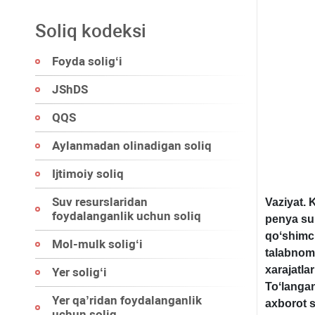
Soliq kodeksi
Foyda soligʻi
JShDS
QQS
Aylanmadan olinadigan soliq
Ijtimoiy soliq
Suv resurslaridan
Vaziyat.
foydalanganlik uchun soliq
penya su
qoʻshimch
Mol-mulk soligʻi
talabnoma
хarajatlar
Yer soligʻi
Toʻlangan
Yer qa’ridan foydalanganlik
aхborot 
uchun soliq