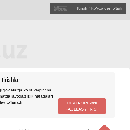
Kirish / Roʻyхatdan oʻtish
tirishlar:
i qoidalarga koʻra vaqtincha
atga layoqatsizlik nafaqalari
ay toʻlanadi
DEMO-KIRIShNI
FAOLLAShTIRISh