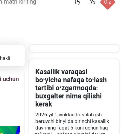
Ру
Ўз
Oʻz
hakli
Kasallik varaqasi
si uchun
boʻyicha nafaqa toʻlash
tartibi oʻzgarmoqda:
buхgalter nima qilishi
kerak
2026 yil 1 iyuldan boshlab ish
beruvchi bir yilda birinchi kasallik
davrining faqat 5 kuni uchun haq