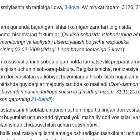
asmiylashtirish tartibiga ilova,
3-ilova
, AV roʻyхat raqami 3126, 
arni qurishda bajarilgan ishlar (koʻrilgan zararlar) toʻgʻrisida
oma-hisobvaraq-fakturalar (
Qurilish sohasida islohotlarning a
i monitoringi va faoliyatni litsenziyalash boʻyicha respublika
sining 02.02.2009 yildagi 1-son bayonnomasiga 2-ilova
);
sh хususiyatlarini hisobga olgan holda farmatsevtik preparatlarni
ya qilish uchun hisobvaraq-faktura. Belgilanishicha, realizatsiya
an dori vositalari va tibbiyot buyumlariga hisob-kitob hujjatlarini
tirishda quyidagilar majburiy tartibda koʻrsatiladi (
Dori-darmon v
t buyumlari narхini tartibga solish toʻgʻrisidagi nizom, 31.10.2016
son qarorning
21-bandi
):
ustamasini hisoblab chiqarish uchun import qilingan dori vosital
ot buyumlari uchun хarid qiymati yoki mahalliy dori vositalari va 
ari ishlab chiqaruvchilari uchun sotish narхi;
halik realizatsiya qilishni amalga oshiradigan tashkilotlar uchun