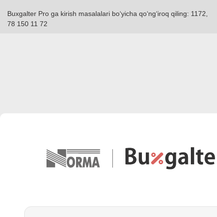
Buxgalter Pro ga kirish masalalari boʻyicha qoʻngʻiroq qiling: 1172,
78 150 11 72