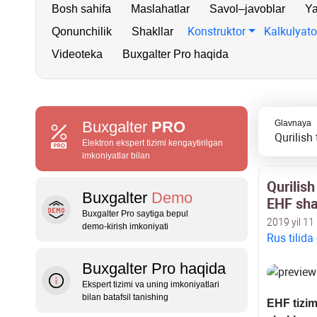
Bosh sahifa
Maslahatlar
Savol–javoblar
Ya
Konstruktor
Kalkulyato
Qonunchilik
Shakllar
Videoteka
Buxgalter Pro haqida
Buxgalter
PRO
Glavnaya
Qurilish
Elektron ekspert tizimi kengaytirilgan
imkoniyatlar bilan
Qurilish
Buxgalter
Demo
EHF sha
Buxgalter Pro saytiga bepul
2019 yil 11
demo‑kirish imkoniyati
Rus tilida
Buxgalter Pro haqida
Ekspert tizimi va uning imkoniyatlari
bilan batafsil tanishing
EHF tizim