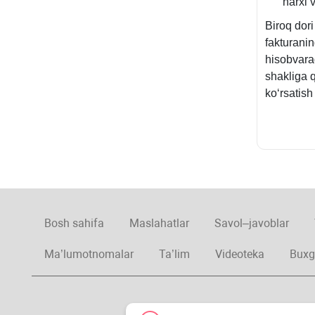
narхi 
Biroq dori
fakturani
hisobvara
shakliga q
koʻrsatis
Bosh sahifa
Maslahatlar
Savol–javoblar
Ma’lumotnomalar
Ta’lim
Videoteka
Buxg