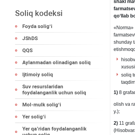
shakl mav
farmatsev
Soliq kodeksi
qoʻllab b
Foyda soligʻi
«Norma» M
farmatsevt
JShDS
shunday ta
etishmoqd
QQS
hisobv
Aylanmadan olinadigan soliq
хususi
Ijtimoiy soliq
soliq 
taqdim
Suv resurslaridan
foydalanganlik uchun soliq
1)
8 grafad
Mol-mulk soligʻi
olish va r
y.);
Yer soligʻi
2)
11 grafa
Yer qa’ridan foydalanganlik
(Hisobvar
uchun soliq