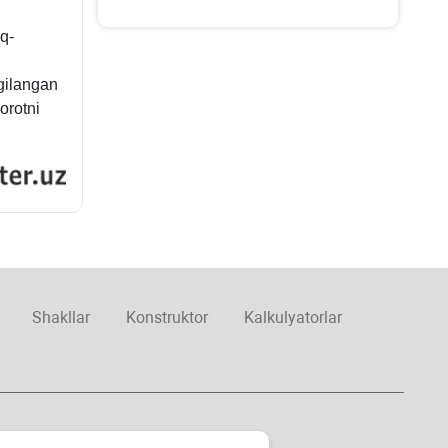
aq-
gilangan
orotni
Shakllar
Konstruktor
Kalkulyatorlar