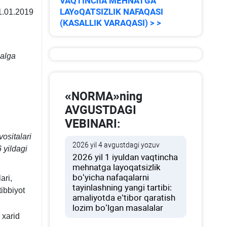
VAQTINChA MEHNATGA
LAYoQATSIZLIK NAFAQASI
21.01.2019
(KASALLIK VARAQASI) > >
malga
«NORMA»ning
AVGUSTDAGI
VEBINARI:
ositalari
2026 yil 4 avgustdagi yozuv
 yildagi
2026 yil 1 iyuldan vaqtincha
mehnatga layoqatsizlik
boʻyicha nafaqalarni
ari,
tayinlashning yangi tartibi:
tibbiyot
amaliyotda e’tibor qaratish
lozim boʻlgan masalalar
 хarid