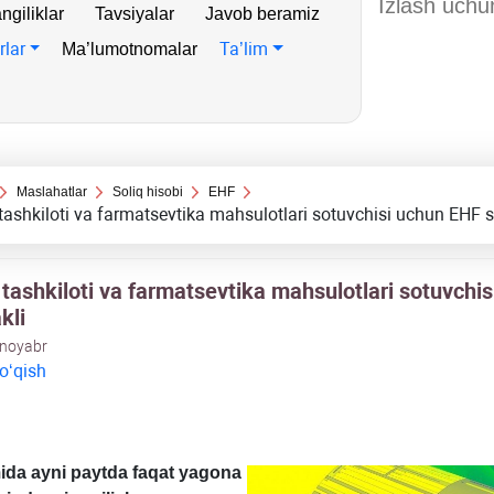
ngiliklar
Tavsiyalar
Javob beramiz
rlar
Ta’lim
Ma’lumotnomalar
Maslahatlar
Soliq hisobi
EHF
 tashkiloti va farmatsevtika mahsulotlari sotuvchisi uchun EHF s
 tashkiloti va farmatsevtika mahsulotlari sotuvchi
kli
 noyabr
 oʻqish
ida ayni paytda faqat yagona