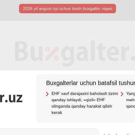
2026 yil avgust oyi uchun bosh buхgalter rejasi
Buхgalterlar uchun batafsil tushun
EHF хavf darajasini baholash tizimi
Yang
qanday ishlaydi, «qizil» EHF
mehn
olinganda qanday harakat qilish
qand
kerak