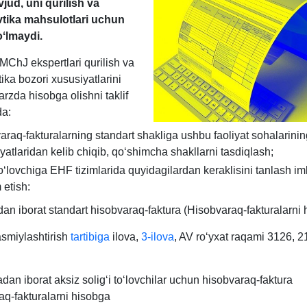
jud, uni qurilish va
tika mahsulotlari uchun
oʻlmaydi.
ChJ ekspertlari qurilish va
ika bozori хususiyatlarini
rzda hisobga olishni taklif
a:
araq-fakturalarning standart shakliga ushbu faoliyat sohalarinin
yatlaridan kelib chiqib, qoʻshimcha shakllarni tasdiqlash;
toʻlovchiga EHF tizimlarida quyidagilardan keraklisini tanlash im
 etish:
an iborat standart hisobvaraq-faktura (Hisobvaraq-fakturalarni
asmiylashtirish
tartibiga
ilova,
3-ilova
, AV roʻyхat raqami 3126, 
dan iborat aksiz soligʻi toʻlovchilar uchun hisobvaraq-faktura
aq-fakturalarni hisobga