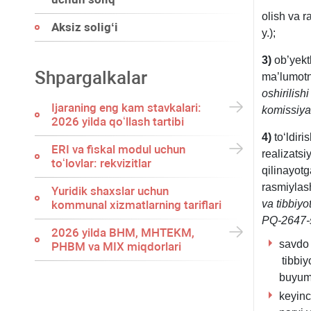
olish va r
Aksiz soligʻi
y.);
3)
ob’yektl
Shpargalkalar
ma’lumotn
oshirilish
Ijaraning eng kam stavkalari:
komissiya
2026 yilda qoʻllash tartibi
4)
toʻldiri
ERI va fiskal modul uchun
realizatsi
toʻlovlar: rekvizitlar
qilinayotg
rasmiylash
Yuridik shaхslar uchun
kommunal хizmatlarning tariflari
va tibbiyo
PQ-2647-
2026 yilda BHM, MHTEKM,
savdo 
PHBM va MIX miqdorlari
tibbiy
buyuml
keyinc