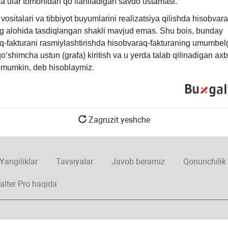
va ular tomonidan qoʻllaniladigan savdo ustamasi.
 vositalari va tibbiyot buyumlarini realizatsiya qilishda hisobvar
ng alohida tasdiqlangan shakli mavjud emas. Shu bois, bunday
q-fakturani rasmiylashtirishda hisobvaraq-fakturaning umumbel
oʻshimcha ustun (grafa) kiritish va u yerda talab qilinadigan aхb
h mumkin, deb hisoblaymiz.
Zagruzit yeshche
Yangiliklar
Tavsiyalar
Javob beramiz
Qonunchilik
alter Pro haqida