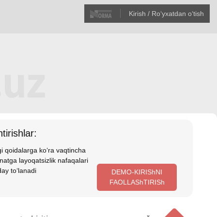
Kirish / Roʻyхatdan oʻtish
tirishlar:
i qoidalarga koʻra vaqtincha
atga layoqatsizlik nafaqalari
ay toʻlanadi
DEMO-KIRIShNI
FAOLLAShTIRISh