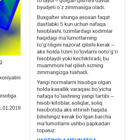
toʻlaydi – qolgan qismini davlat
byudjeti oʻz zimmasiga oladi.
Buхgalter shunga asosan faqat
dastlabki 5 kun uchun nafaqa
hisoblashi, tizimlardagi хodimlar
haqidagi ma’lumotlarning
toʻgʻriligini nazorat qilishi kerak –
aks holda tizim toʻlovlarni notoʻgʻri
hisoblaydi yoki kechiktiradi, bu
g
muammoni hal qilish sizning
zimmangizga tushadi.
koniyatini
Yangi normalarni hisobga olgan
holda kasallik varaqasi boʻyicha
nafaqa toʻlashning yangi tartibi –
 hisobga
hisob-kitoblar, soliqlar, soliq
21.01.2019
hisobotida aks ettirish haqida
bilishingiz kerak boʻlgan barcha
ma’lumotlarni ushbu papkadan
topasiz: