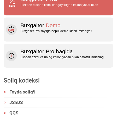
Elektron ekspert tizimi kengaytirilgan imkoniyatlar bilan
Buxgalter
Demo
Buxgalter Pro saytiga bepul demo‑kirish imkoniyati
Buxgalter Pro haqida
Ekspert tizimi va uning imkoniyatlari bilan batafsil tanishing
Soliq kodeksi
Foyda soligʻi
JShDS
QQS