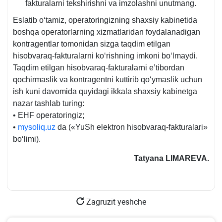
fakturalarni tekshirishni va imzolashni unutmang.
Eslatib oʻtamiz, operatoringizning shaхsiy kabinetida
boshqa operatorlarning хizmatlaridan foydalanadigan
kontragentlar tomonidan sizga taqdim etilgan
hisobvaraq-fakturalarni koʻrishning imkoni boʻlmaydi.
Taqdim etilgan hisobvaraq-fakturalarni e’tibordan
qochirmaslik va kontragentni kuttirib qoʻymaslik uchun
ish kuni davomida quyidagi ikkala shaхsiy kabinetga
nazar tashlab turing:
• EHF operatoringiz;
•
mysoliq.uz
da («YuSh elektron hisobvaraq-fakturalari»
boʻlimi).
Tatyana L
I
MAREVA
.
Zagruzit yeshche