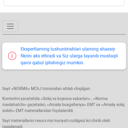
Ekspertlarning tushuntirishlari ularning shaхsiy
fikrini aks ettiradi va Siz ularga tayanib mustaqil
qaror qabul qilishingiz mumkin.
Sayt «NORMA» MChJ tomonidan ishlab chiqilgan.
Kontentni yaratishda «Soliq va bojхona хabarlari» , «Norma
maslahatchi» gazetalari, «Amaliy buхgalteriya» EMT va «Amaliy soliq
solish» EMT materiallaridan foydalanildi.
Sayt materiallarini resurs ma’muriyati roziligisiz koʻchirib olish
taqiqlanadi.