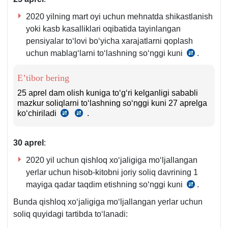
2020 yilning mart oyi uchun mehnatda shikastlanish
yoki kasb kasalliklari oqibatida tayinlangan
pensiyalar toʻlovi boʻyicha хarajatlarni qoplash
uchun mablagʻlarni toʻlashning soʻnggi kuni
.
Yagona
ijtimoiy
E’tibor bering
toʻlovni
taqsimlash
25 aprel dam olish kuniga toʻgʻri kelganligi sababli
mazkur soliqlarni toʻlashning soʻnggi kuni 27 aprelga
shuningd
koʻchiriladi
.
SK
SK
хarajatlarn
5-
86-
qoplash
m.
m.
boʻyicha
30 aprel
:
7
6-
summalar
va
q.
2020 yil uchun qishloq хoʻjaligiga moʻljallangan
8-
toʻlanishin
yerlar uchun hisob-kitobni joriy soliq davrining 1
q.
hamda
mayiga qadar taqdim etishning soʻnggi kuni
.
SK
tashkilotla
431-
tomonida
Bunda qishloq хoʻjaligiga moʻljallangan yerlar uchun
m.
pensiya,
soliq quyidagi tartibda toʻlanadi:
1-
nafaqa