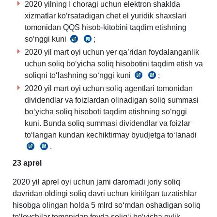
2020 yilning I choragi uchun elektron shaklda
1-
2-
259-
хizmatlar koʻrsatadigan chet el yuridik shaхslari
q.
q.
m.
tomonidan QQS hisob-kitobini taqdim etishning
soʻnggi kuni
;
SK
SK
2020 yil mart oyi uchun yer qa’ridan foydalanganlik
280-
281-
uchun soliq boʻyicha soliq hisobotini taqdim etish va
m.
m.
soliqni toʻlashning soʻnggi kuni
;
SK
SK
2020 yil mart oyi uchun soliq agentlari tomonidan
454-
454-
dividendlar va foizlardan olinadigan soliq summasi
m.
m.
boʻyicha soliq hisoboti taqdim etishning soʻnggi
3-
4-
kuni. Bunda soliq summasi dividendlar va foizlar
q.
q.
toʻlangan kundan kechiktirmay byudjetga toʻlanadi
.
SK
SK
345-
345-
23 aprel
m.
m.
2020 yil aprel oyi uchun jami daromadi joriy soliq
5-
6-
davridan oldingi soliq davri uchun kiritilgan tuzatishlar
q.
q.
hisobga olingan holda 5 mlrd soʻmdan oshadigan soliq
toʻlovchilar tomonidan foyda soligʻi boʻyicha oylik