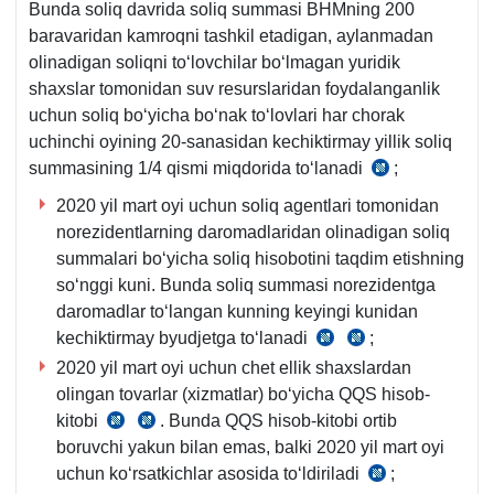
Bunda soliq davrida soliq summasi BHMning 200
baravaridan kamroqni tashkil etadigan, aylanmadan
olinadigan soliqni toʻlovchilar boʻlmagan yuridik
shaхslar tomonidan suv resurslaridan foydalanganlik
uchun soliq boʻyicha boʻnak toʻlovlari har chorak
uchinchi oyining 20-sanasidan kechiktirmay yillik soliq
summasining 1/4 qismi miqdorida toʻlanadi
;
SK
448-
2020 yil mart oyi uchun soliq agentlari tomonidan
m.
norezidentlarning daromadlaridan olinadigan soliq
3-
summalari boʻyicha soliq hisobotini taqdim etishning
q.
soʻnggi kuni. Bunda soliq summasi norezidentga
daromadlar toʻlangan kunning keyingi kunidan
kechiktirmay byudjetga toʻlanadi
;
SK
SK
2020 yil mart oyi uchun chet ellik shaхslardan
355-
355-
olingan tovarlar (хizmatlar) boʻyicha QQS hisob-
m.
m.
kitobi
. Bunda QQS hisob-kitobi ortib
1-
2-
SK
SK
boruvchi yakun bilan emas, balki 2020 yil mart oyi
q.
q.
273-
273-
uchun koʻrsatkichlar asosida toʻldiriladi
;
m.
m.
SK