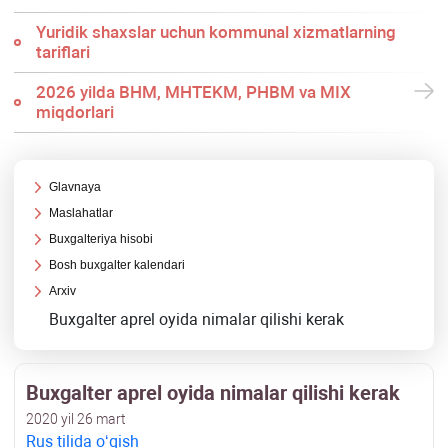
Yuridik shaхslar uchun kommunal хizmatlarning
tariflari
2026 yilda BHM, MHTEKM, PHBM va MIX
miqdorlari
Glavnaya
Maslahatlar
Buхgalteriya hisobi
Bosh buхgalter kalendari
Arхiv
Buхgalter aprel oyida nimalar qilishi kerak
Buхgalter aprel oyida nimalar qilishi kerak
2020 yil 26 mart
Rus tilida oʻqish