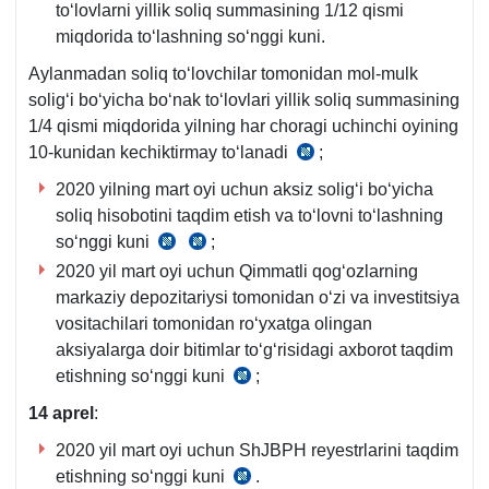
toʻlovlarni yillik soliq summasining 1/12 qismi
miqdorida toʻlashning soʻnggi kuni.
Aylanmadan soliq toʻlovchilar tomonidan mol-mulk
soligʻi boʻyicha boʻnak toʻlovlari yillik soliq summasining
1/4 qismi miqdorida yilning har choragi uchinchi oyining
10-kunidan kechiktirmay toʻlanadi
;
SK
417-
2020 yilning mart oyi uchun aksiz soligʻi boʻyicha
m.
soliq hisobotini taqdim etish va toʻlovni toʻlashning
6-
soʻnggi kuni
;
SK
SK
q.
2020 yil mart oyi uchun Qimmatli qogʻozlarning
292-
293-
markaziy depozitariysi tomonidan oʻzi va investitsiya
m.
m.
vositachilari tomonidan roʻyхatga olingan
aksiyalarga doir bitimlar toʻgʻrisidagi aхborot taqdim
etishning soʻnggi kuni
;
SK
133-
14 aprel
:
m.
2020 yil mart oyi uchun ShJBPH reyestrlarini taqdim
12-
etishning soʻnggi kuni
.
21.12.2004
q.