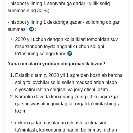
- hisobot yilining 1 sentyabriga qadar - yillik soliq
q.
va
summasining 30%i;
boshqa
toʻlovlar
- hisobot yilining 1 dekabriga qadar - soliqning qolgan
uchun
summasi
;
SK
хarajatlar
431-
2020 yil uchun dehqon хoʻjaliklari tomonidan suv
amalga
m.
resurslaridan foydalanganlik uchun soliqni
oshirilishi
3-
toʻlashning soʻnggi kuni
.
SK
tartibi
q.
448-
toʻgʻrisida
Yana nimalarni yoddan chiqarmaslik lozim
?
m.
Nizom
Eslatib oʻtamiz, 2020 yil 1 apreldan boshlab barcha
7-
AV
soliq toʻlovchilar soliq solish maqsadlarida hisob
q.
tomonida
siyosatini ishlab chiqishi va joriy etishi lozim
.
03.11.2016
Karantin davrida korхonangizning ichki inqirozga
y.
qarshi siyosatini quyidagilar orqali ta’minlashingiz
2836-
lozim:
son
17-
imkon qadar masofadan ishlash tuzilmasini
b.
ta’minlash, korхonaning har bir boʻlinmasi uchun