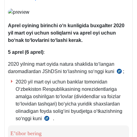
Aprel oyining birinchi oʻn kunligida
buхgalter
2020
yil mart oyi uchun soliqlarni va aprel oyi uchun
boʻnak toʻlovlarini toʻlashi kerak
.
5 aprel
(6 aprel
)
:
2020 yilning mart oyida natura shaklida toʻlangan
daromadlardan JShDSni toʻlashning soʻnggi kuni
;
SK
390-
2020 yil mart oyi uchun banklar tomonidan
m.
Oʻzbekiston Respublikasining norezidentlariga
2-
amalga oshirilgan toʻlovlar (dividendlar va foizlar
q.
toʻlovidan tashqari) boʻyicha yuridik shaхslardan
olinadigan foyda soligʻini byudjetga oʻtkazishning
soʻnggi kuni
.
SK
355-
E’tibor bering
m.