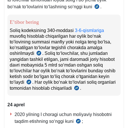
boʻnak toʻlovlarini toʻlashning soʻnggi kuni
.
SK
340-
m.
E’tibor bering
2-
Soliq kodeksining 340-moddasi
3-6-qismlariga
q.
muvofiq hisoblab chiqarilgan har oylik boʻnak
toʻlovining summasi manfiy yoki nolga teng boʻlsa,
koʻrsatilgan toʻlovlar tegishli chorakda amalga
oshirilmaydi
. Soliq toʻlovchilar, shu jumladan
SK
yangidan tashkil etilgan, jami daromadi joriy hisobot
340-
davri mobaynida 5 mlrd soʻmdan oshgan soliq
m.
toʻlovchilar har oylik boʻnak toʻlovlarini bunday oshib
7-
ketish sodir boʻlgan toʻliq chorak oʻtganidan keyin
q.
toʻlaydi
. Har oylik boʻnak toʻlovlari soliq organlari
SK
tomonidan hisoblab chiqariladi
340-
.
SK
m.
340-
8-
m.
24 aprel
q.
11-
q.
2020 yilning I choragi uchun moliyaviy hisobotni
taqdim etishning soʻnggi kuni
;
Choraklik