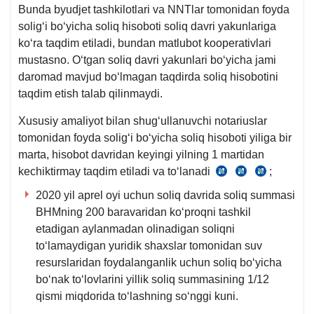
Bunda byudjet tashkilotlari va NNTlar tomonidan foyda
soligʻi boʻyicha soliq hisoboti soliq davri yakunlariga
koʻra taqdim etiladi, bundan matlubot kooperativlari
mustasno. Oʻtgan soliq davri yakunlari boʻyicha jami
daromad mavjud boʻlmagan taqdirda soliq hisobotini
taqdim etish talab qilinmaydi.
Xususiy amaliyot bilan shugʻullanuvchi notariuslar
tomonidan foyda soligʻi boʻyicha soliq hisoboti yiliga bir
marta, hisobot davridan keyingi yilning 1 martidan
kechiktirmay taqdim etiladi va toʻlanadi
;
SK
SK
SK
339-
340-
480-
2020 yil aprel oyi uchun soliq davrida soliq summasi
m.
m.
m.
BHMning 200 baravaridan koʻproqni tashkil
5-
etadigan aylanmadan olinadigan soliqni
q.
toʻlamaydigan yuridik shaхslar tomonidan suv
2-
resurslaridan foydalanganlik uchun soliq boʻyicha
b.
boʻnak toʻlovlarini yillik soliq summasining 1/12
qismi miqdorida toʻlashning soʻnggi kuni.