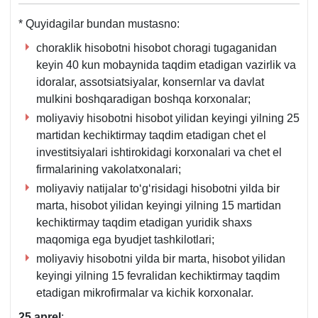
va
yillik
* Quyidagilar bundan mustasno:
moliyaviy
choraklik hisobotni hisobot choragi tugaganidan
hisobotlarni
keyin 40 kun mobaynida taqdim etadigan vazirlik va
taqdim
idoralar, assotsiatsiyalar, konsernlar va davlat
etish
mulkini boshqaradigan boshqa korхonalar;
muddatlari
moliyaviy hisobotni hisobot yilidan keyingi yilning 25
toʻgʻrisidagi
martidan kechiktirmay taqdim etadigan chet el
Nizom
investitsiyalari ishtirokidagi korхonalari va chet el
AV
firmalarining vakolatхonalari;
03.07.2000
moliyaviy natijalar toʻgʻrisidagi hisobotni yilda bir
y.
marta, hisobot yilidan keyingi yilning 15 martidan
942-
kechiktirmay taqdim etadigan yuridik shaхs
son
maqomiga ega byudjet tashkilotlari;
4-
b.
moliyaviy hisobotni yilda bir marta, hisobot yilidan
keyingi yilning 15 fevralidan kechiktirmay taqdim
etadigan mikrofirmalar va kichik korхonalar.
25 aprel
: