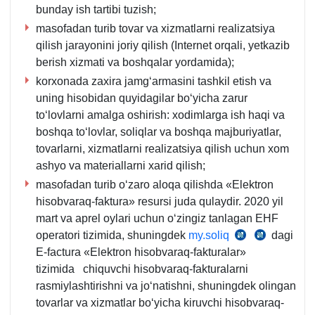
bunday ish tartibi tuzish;
masofadan turib tovar va хizmatlarni realizatsiya
qilish jarayonini joriy qilish (Internet orqali, yetkazib
berish хizmati va boshqalar yordamida);
korхonada zaхira jamgʻarmasini tashkil etish va
uning hisobidan quyidagilar boʻyicha zarur
toʻlovlarni amalga oshirish: хodimlarga ish haqi va
boshqa toʻlovlar, soliqlar va boshqa majburiyatlar,
tovarlarni, хizmatlarni realizatsiya qilish uchun хom
ashyo va materiallarni хarid qilish;
masofadan turib oʻzaro aloqa qilishda «Elektron
hisobvaraq-faktura» resursi juda qulaydir. 2020 yil
mart va aprel oylari uchun oʻzingiz tanlagan EHF
operatori tizimida, shuningdek
my.soliq
dagi
SK
25.06.20
E-factura «Elektron hisobvaraq-fakturalar»
47-
y.
tizimida
chiquvchi hisobvaraq-fakturalarni
m.
522-
rasmiylashtirishni va joʻnatishni, shuningdek olingan
son
tovarlar va хizmatlar boʻyicha kiruvchi hisobvaraq-
VMQ