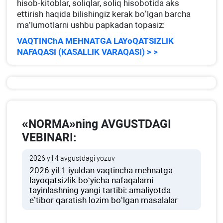
hisob-kitoblar, soliqlar, soliq hisobotida aks
ettirish haqida bilishingiz kerak boʻlgan barcha
ma’lumotlarni ushbu papkadan topasiz:
VAQTINChA MEHNATGA LAYoQATSIZLIK
NAFAQASI (KASALLIK VARAQASI) > >
«NORMA»ning AVGUSTDAGI
VEBINARI:
2026 yil 4 avgustdagi yozuv
2026 yil 1 iyuldan vaqtincha mehnatga
layoqatsizlik boʻyicha nafaqalarni
tayinlashning yangi tartibi: amaliyotda
e’tibor qaratish lozim boʻlgan masalalar