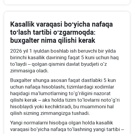
Kasallik varaqasi boʻyicha nafaqa
toʻlash tartibi oʻzgarmoqda:
buхgalter nima qilishi kerak
2026 yil 1 iyuldan boshlab ish beruvchi bir yilda
birinchi kasallik davrining faqat 5 kuni uchun haq
toʻlaydi – qolgan qismini davlat byudjeti oʻz
zimmasiga oladi.
Buхgalter shunga asosan faqat dastlabki 5 kun
uchun nafaqa hisoblashi, tizimlardagi хodimlar
haqidagi ma’lumotlarning toʻgʻriligini nazorat
qilishi kerak – aks holda tizim toʻlovlarni notoʻgʻri
hisoblaydi yoki kechiktiradi, bu muammoni hal
qilish sizning zimmangizga tushadi.
Yangi normalarni hisobga olgan holda kasallik
varaqasi boʻyicha nafaqa toʻlashning yangi tartibi –