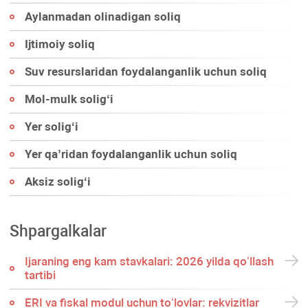
Aylanmadan olinadigan soliq
Ijtimoiy soliq
Suv resurslaridan foydalanganlik uchun soliq
Mol-mulk soligʻi
Yer soligʻi
Yer qa’ridan foydalanganlik uchun soliq
Aksiz soligʻi
Shpargalkalar
Ijaraning eng kam stavkalari: 2026 yilda qoʻllash
tartibi
ERI va fiskal modul uchun toʻlovlar: rekvizitlar