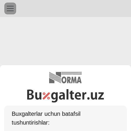
Buхgalterlar uchun batafsil
tushuntirishlar: