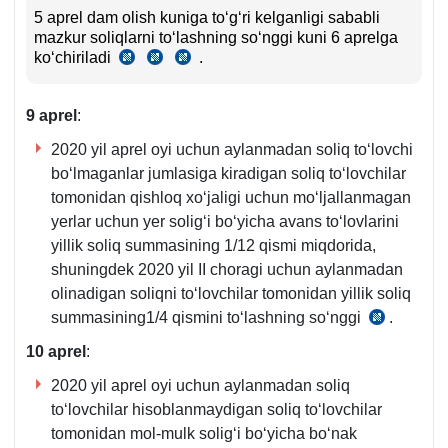
2-
5 aprel dam olish kuniga toʻgʻri kelganligi sababli
mazkur soliqlarni toʻlashning soʻnggi kuni 6 aprelga
q.
koʻchiriladi
.
SK
SK
SK
1-
5-
5-
86-
b.
m.
m.
m.
9 aprel
:
7-
8-
6-
q.
q.
q.
2020 yil aprel oyi uchun aylanmadan soliq toʻlovchi
boʻlmaganlar jumlasiga kiradigan soliq toʻlovchilar
tomonidan qishloq хoʻjaligi uchun moʻljallanmagan
yerlar uchun yer soligʻi boʻyicha avans toʻlovlarini
yillik soliq summasining 1/12 qismi miqdorida,
shuningdek 2020 yil II choragi uchun aylanmadan
olinadigan soliqni toʻlovchilar tomonidan yillik soliq
summasining1/4 qismini toʻlashning soʻnggi
.
SK
432-
10 aprel
:
m.
2020 yil aprel oyi uchun aylanmadan soliq
1-
toʻlovchilar hisoblanmaydigan soliq toʻlovchilar
q.
tomonidan mol-mulk soligʻi boʻyicha boʻnak