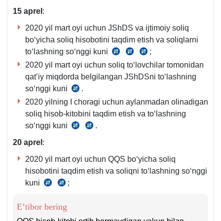
y.
15 apre
l
:
595-
2020 yil mart oyi uchun JShDS va ijtimoiy soliq
son
boʻyicha soliq hisobotini taqdim etish va soliqlarni
VMQ
toʻlashning soʻnggi kuni
;
SK
SK
SK
bilan
2020 yil mart oyi uchun soliq toʻlovchilar tomonidan
389-
390-
407-
tasdiqlangan
qat’iy miqdorda belgilangan JShDSni toʻlashning
m.
m.
m.
Nizom
soʻnggi kuni
.
1-
4
SK
16-
q.
va
2020 yilning I choragi uchun aylanmadan olinadigan
392-
b.
2-
5-
soliq hisob-kitobini taqdim etish va toʻlashning
m.
b.
q.
soʻnggi kuni
1
.
SK
SK
va
470-
470-
20 aprel
:
2-
m.
m.
2020 yil mart oyi uchun QQS boʻyicha soliq
q.
3-
4-
hisobotini taqdim etish va soliqni toʻlashning soʻnggi
q.
q.
kuni
;
SK
SK
273-
273-
E’tibor bering
m.
m.
1-
2-