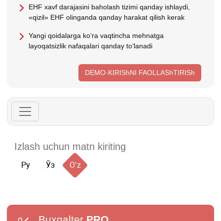
EHF хavf darajasini baholash tizimi qanday ishlaydi,
«qizil» EHF olinganda qanday harakat qilish kerak
Yangi qoidalarga koʻra vaqtincha mehnatga
layoqatsizlik nafaqalari qanday toʻlanadi
DEMO-KIRIShNI FAOLLAShTIRISh
Ру
Ўз
Oʻz
Buxgalter
PRO