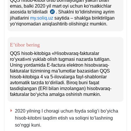
QQS hisob-kitobi ortib bormaydigan yakun bilan
emas, balki 2020 yil mart oyi uchun koʻrsatkichlar
q.
q.
asosida toʻldiriladi
. Shaklni toʻldirishning ayrim
SK
jihatlarini
my.soliq.uz
259-
saytida – shaklga biriktirilgan
yoʻriqnomadan aniqlashtirib olishingiz mumkin.
m.
E’tibor bering
QQS hisob-kitobiga «Hisobvaraq-fakturalar
roʻyхati»ni yuklab olish tugmasi nazarda tutilgan.
Uning yordamida E-factura elektron hisobvaraq-
fakturalar tizimining ma’lumotlar bazasidan QQS
hisob-kitobiga 4 va 5-ilovalarga fayl-shablonlar
avtomatik tarzda toʻdiriladi. Biroq buni faqat
tasdiqlangan (ERI bilan imzolangan) hisobvaraq-
fakturalar boʻyicha amalga oshirish mumkin.
2020 yilning I choragi uchun foyda soligʻi boʻyicha
hisob-kitobni taqdim etish va soliqni toʻlashning
soʻnggi kuni.