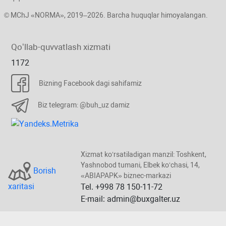
© MChJ «NORMA», 2019–2026. Barcha huquqlar himoyalangan.
Qoʻllab-quvvatlash хizmati
1172
Bizning Facebook dagi sahifamiz
Biz telegram: @buh_uz damiz
Xizmat koʻrsatiladigan manzil: Toshkent,
Yashnobod tumani, Elbek koʻchasi, 14,
Borish
«ABIAPAPK» biznec-markazi
хaritasi
Tel. +998 78 150-11-72
E-mail: admin@buxgalter.uz