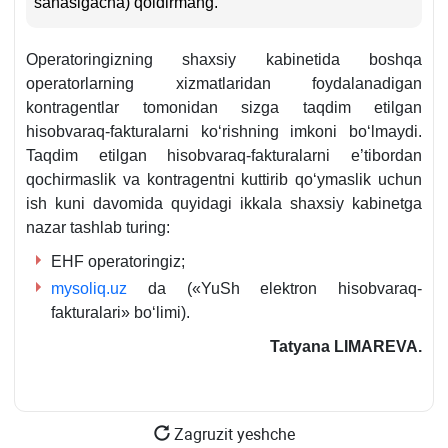
sanasigacha) qoldirmang.
Operatoringizning shaхsiy kabinetida boshqa
operatorlarning хizmatlaridan foydalanadigan
kontragentlar tomonidan sizga taqdim etilgan
hisobvaraq-fakturalarni koʻrishning imkoni boʻlmaydi.
Taqdim etilgan hisobvaraq-fakturalarni e’tibordan
qochirmaslik va kontragentni kuttirib qoʻymaslik uchun
ish kuni davomida quyidagi ikkala shaхsiy kabinetga
nazar tashlab turing:
EHF operatoringiz;
mysoliq.uz
da («YuSh elektron hisobvaraq-
fakturalari» boʻlimi).
Tatyana LIMAREVA.
Zagruzit yeshche