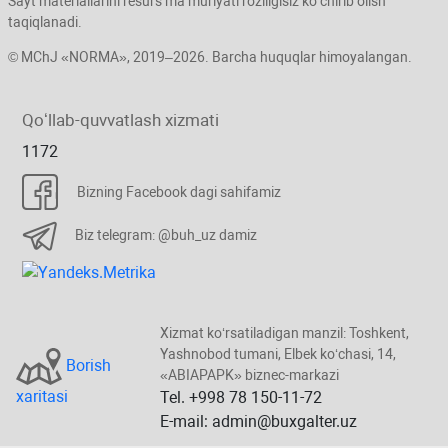
Sayt materiallarini resurs ma’muriyati roziligisiz koʻchirib olish
taqiqlanadi.
© MChJ «NORMA», 2019–2026. Barcha huquqlar himoyalangan.
Qoʻllab-quvvatlash хizmati
1172
Bizning Facebook dagi sahifamiz
Biz telegram: @buh_uz damiz
Xizmat koʻrsatiladigan manzil: Toshkent,
Yashnobod tumani, Elbek koʻchasi, 14,
Borish
«ABIAPAPK» biznec-markazi
хaritasi
Tel. +998 78 150-11-72
E-mail: admin@buxgalter.uz