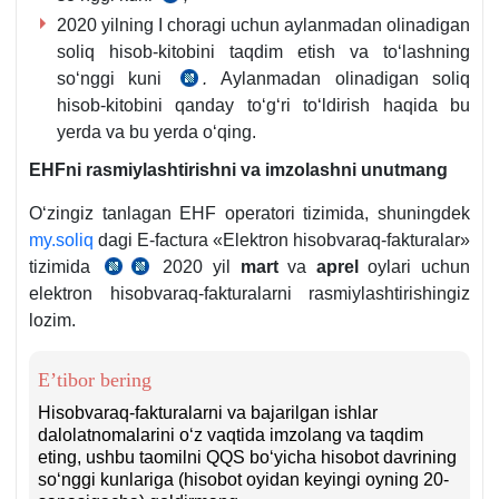
q.
va
2020 yilning I choragi uchun aylanmadan olinadigan
392-
b.
2-
5-
soliq hisob-kitobini taqdim etish va toʻlashning
m.
b.
q.
soʻnggi kuni
1
.
Aylanmadan olinadigan soliq
SK
hisob-kitobini qanday toʻgʻri toʻldirish haqida bu
va
470-
yerda va bu yerda oʻqing.
2-
m.
q.
3
EHFni rasmiylashtirishni va imzolashni unutmang
va
Oʻzingiz tanlagan EHF operatori tizimida, shuningdek
4-
my.soliq
dagi E-factura «Elektron hisobvaraq-fakturalar»
q.
tizimida
2020 yil
mart
va
aprel
oylari uchun
SK
25.06.2019
elektron hisobvaraq-fakturalarni rasmiylashtirishingiz
47-
y.
lozim.
m.
VMQ-
522
E’tibor bering
Hisobvaraq-fakturalarni va bajarilgan ishlar
dalolatnomalarini oʻz vaqtida imzolang va taqdim
eting, ushbu taomilni QQS boʻyicha hisobot davrining
soʻnggi kunlariga (hisobot oyidan keyingi oyning 20-