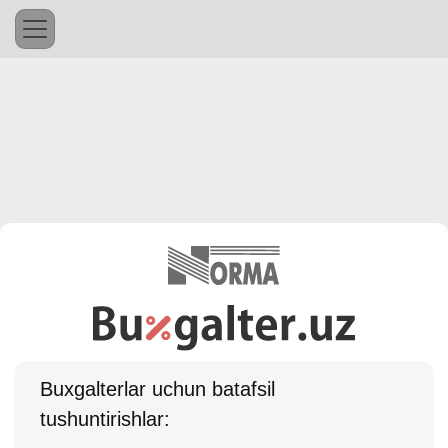
Buхgalterlar uchun batafsil
tushuntirishlar: