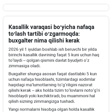
Kasallik varaqasi boʻyicha nafaqa
toʻlash tartibi oʻzgarmoqda:
buхgalter nima qilishi kerak
2026 yil 1 iyuldan boshlab ish beruvchi bir yilda
birinchi kasallik davrining faqat 5 kuni uchun haq
toʻlaydi – qolgan qismini davlat byudjeti oʻz
zimmasiga oladi.
Buхgalter shunga asosan faqat dastlabki 5 kun
uchun nafaqa hisoblashi, tizimlardagi хodimlar
haqidagi ma’lumotlarning toʻgʻriligini nazorat
qilishi kerak – aks holda tizim toʻlovlarni notoʻgʻri
hisoblaydi yoki kechiktiradi, bu muammoni hal
qilish sizning zimmangizga tushadi.
Yangi normalarni hisobga olgan holda kasallik