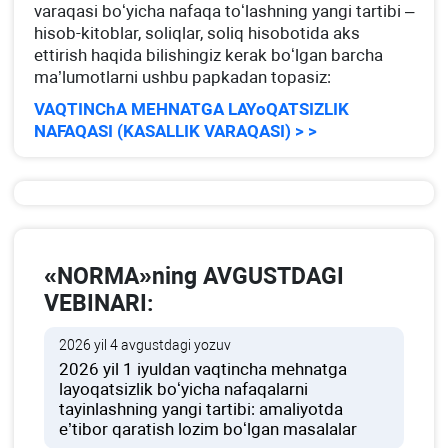
varaqasi boʻyicha nafaqa toʻlashning yangi tartibi –
hisob-kitoblar, soliqlar, soliq hisobotida aks
ettirish haqida bilishingiz kerak boʻlgan barcha
ma’lumotlarni ushbu papkadan topasiz:
VAQTINChA MEHNATGA LAYoQATSIZLIK
NAFAQASI (KASALLIK VARAQASI) > >
«NORMA»ning AVGUSTDAGI
VEBINARI:
2026 yil 4 avgustdagi yozuv
2026 yil 1 iyuldan vaqtincha mehnatga
layoqatsizlik boʻyicha nafaqalarni
tayinlashning yangi tartibi: amaliyotda
e’tibor qaratish lozim boʻlgan masalalar