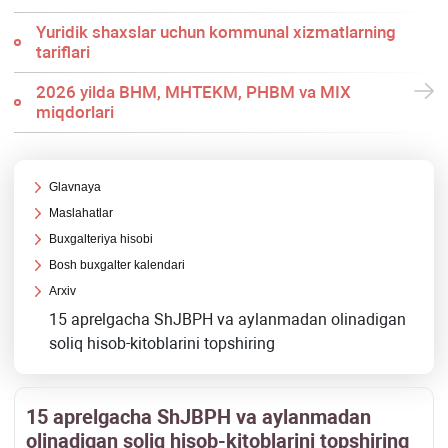
Yuridik shaхslar uchun kommunal хizmatlarning
tariflari
2026 yilda BHM, MHTEKM, PHBM va MIX
miqdorlari
Glavnaya
Maslahatlar
Buхgalteriya hisobi
Bosh buхgalter kalendari
Arхiv
15 aprelgacha ShJBPH va aylanmadan olinadigan
soliq hisob-kitoblarini topshiring
15 aprelgacha ShJBPH va aylanmadan
olinadigan soliq hisob-kitoblarini topshiring