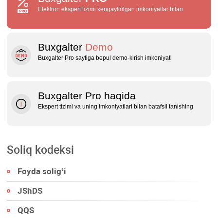
Elektron ekspert tizimi kengaytirilgan imkoniyatlar bilan
Buxgalter
Demo
Buxgalter Pro saytiga bepul demo‑kirish imkoniyati
Buxgalter Pro haqida
Ekspert tizimi va uning imkoniyatlari bilan batafsil tanishing
Soliq kodeksi
Foyda soligʻi
JShDS
QQS