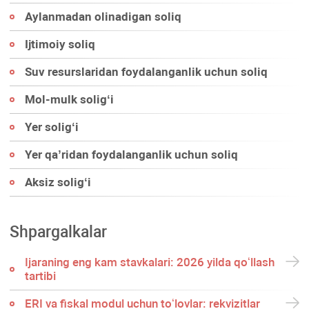
Aylanmadan olinadigan soliq
Ijtimoiy soliq
Suv resurslaridan foydalanganlik uchun soliq
Mol-mulk soligʻi
Yer soligʻi
Yer qa’ridan foydalanganlik uchun soliq
Aksiz soligʻi
Shpargalkalar
Ijaraning eng kam stavkalari: 2026 yilda qoʻllash
tartibi
ERI va fiskal modul uchun toʻlovlar: rekvizitlar