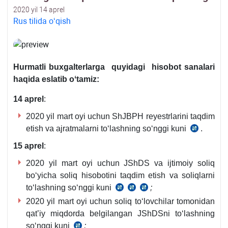
2020 yil 14 aprel
Rus tilida oʻqish
Hurmatli
buхgalterlar
ga
quyidagi
hisobot
sanalari
haqida
eslatib
oʻtamiz
:
14 aprel
:
2020 yil mart oyi uchun ShJBPH reyestrlarini taqdim
etish va ajratmalarni toʻlashning soʻnggi kuni
.
21.12.
y.
15 aprel
:
595-
2020 yil mart oyi uchun JShDS va ijtimoiy soliq
son
boʻyicha soliq hisobotini taqdim etish va soliqlarni
VMQ
toʻlashning soʻnggi kuni
;
SK
SK
SK
bilan
2020 yil mart oyi uchun soliq toʻlovchilar tomonidan
389-
390-
407-
tasdiqlan
qat’iy miqdorda belgilangan JShDSni toʻlashning
m.
m.
m.
Nizom
soʻnggi kuni
;
1-
4
SK
16-