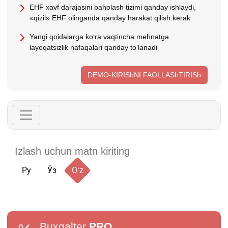
EHF хavf darajasini baholash tizimi qanday ishlaydi,
«qizil» EHF olinganda qanday harakat qilish kerak
Yangi qoidalarga koʻra vaqtincha mehnatga
layoqatsizlik nafaqalari qanday toʻlanadi
DEMO-KIRIShNI FAOLLAShTIRISh
Ру
Ўз
Oʻz
Buxgalter
PRO