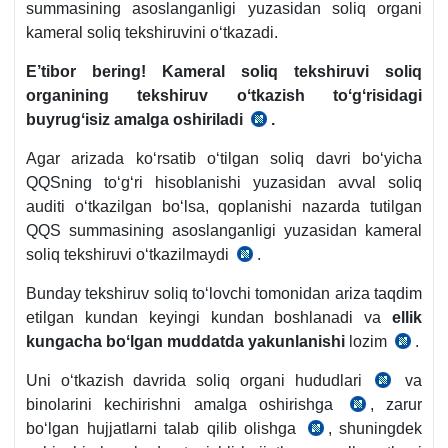
summasining asoslanganligi yuzasidan soliq organi
kameral soliq tekshiruvini oʻtkazadi.
E’tibor bering! Kameral soliq tekshiruvi soliq
organining tekshiruv oʻtkazish toʻgʻrisidagi
buyrugʻisiz amalga oshiriladi
.
Nizom
18-
Agar arizada koʻrsatib oʻtilgan soliq davri boʻyicha
b.
QQSning toʻgʻri hisoblanishi yuzasidan avval soliq
auditi oʻtkazilgan boʻlsa, qoplanishi nazarda tutilgan
QQS summasining asoslanganligi yuzasidan kameral
soliq tekshiruvi oʻtkazilmaydi
.
Nizom
18-
Bunday tekshiruv soliq toʻlovchi tomonidan ariza taqdim
b.
etilgan kundan keyingi kundan boshlanadi va
ellik
kungacha boʻlgan muddatda yakunlanishi
lozim
.
Niz
19-
Uni oʻtkazish davrida soliq organi hududlari
va
SK
b.
binolarini kechirishni amalga oshirishga
, zarur
SK
145-
boʻlgan hujjatlarni talab qilib olishga
, shuningdek
SK
146-
m.