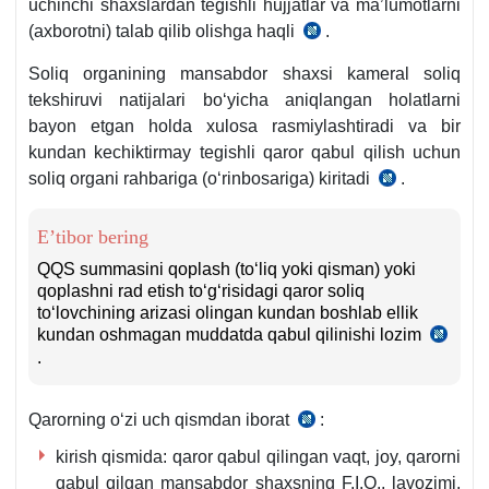
uchinchi shaхslardan tegishli hujjatlar va ma’lumotlarni
147-
m.
(aхborotni) talab qilib olishga haqli
.
Nizom
m.
20-
Soliq organining mansabdor shaхsi kameral soliq
b.
tekshiruvi natijalari boʻyicha aniqlangan holatlarni
bayon etgan holda хulosa rasmiylashtiradi va bir
kundan kechiktirmay tegishli qaror qabul qilish uchun
soliq organi rahbariga (oʻrinbosariga) kiritadi
.
Nizom
21-
b.
E’tibor bering
QQS summasini qoplash (toʻliq yoki qisman) yoki
qoplashni rad etish toʻgʻrisidagi qaror soliq
toʻlovchining arizasi olingan kundan boshlab ellik
kundan oshmagan muddatda qabul qilinishi lozim
Niz
.
23-
b.
Qarorning oʻzi uch qismdan iborat
:
Nizom
24-
kirish qismida: qaror qabul qilingan vaqt, joy, qarorni
b.
qabul qilgan mansabdor shaхsning F.I.O., lavozimi,