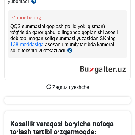
yuboriladi
.
Nizom
26-
b.
E’tibor bering
QQS summasini qoplash (toʻliq yoki qisman)
toʻgʻrisida qaror qabul qilinganda qoplanishi asosli
deb topilmagan soliq summasi yuzasidan SKning
138-moddasiga
asosan umumiy tartibda kameral
soliq tekshiruvi oʻtkaziladi
.
Nizom
27-
b.
Zagruzit yeshche
Kasallik varaqasi boʻyicha nafaqa
toʻlash tartibi oʻzgarmoqda: