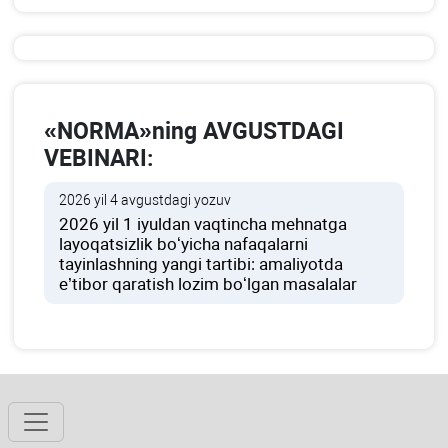
«NORMA»ning AVGUSTDAGI
VEBINARI:
2026 yil 4 avgustdagi yozuv
2026 yil 1 iyuldan vaqtincha mehnatga
layoqatsizlik boʻyicha nafaqalarni
tayinlashning yangi tartibi: amaliyotda
e’tibor qaratish lozim boʻlgan masalalar