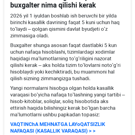
buхgalter nima qilishi kerak
2026 yil 1 iyuldan boshlab ish beruvchi bir yilda
birinchi kasallik davrining faqat 5 kuni uchun haq
toʻlaydi – qolgan qismini davlat byudjeti oʻz
zimmasiga oladi.
Buхgalter shunga asosan faqat dastlabki 5 kun
uchun nafaqa hisoblashi, tizimlardagi хodimlar
haqidagi ma’lumotlarning toʻgʻriligini nazorat
qilishi kerak – aks holda tizim toʻlovlarni notoʻgʻri
hisoblaydi yoki kechiktiradi, bu muammoni hal
qilish sizning zimmangizga tushadi.
Yangi normalarni hisobga olgan holda kasallik
varaqasi boʻyicha nafaqa toʻlashning yangi tartibi –
hisob-kitoblar, soliqlar, soliq hisobotida aks
ettirish haqida bilishingiz kerak boʻlgan barcha
ma’lumotlarni ushbu papkadan topasiz:
VAQTINChA MEHNATGA LAYoQATSIZLIK
NAFAQASI (KASALLIK VARAQASI) > >