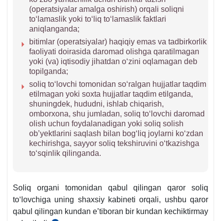
(operatsiyalar amalga oshirish) orqali soliqni
toʻlamaslik yoki toʻliq toʻlamaslik faktlari
aniqlanganda;
bitimlar (operatsiyalar) haqiqiy emas va tadbirkorlik
faoliyati doirasida daromad olishga qaratilmagan
yoki (va) iqtisodiy jihatdan oʻzini oqlamagan deb
topilganda;
soliq toʻlovchi tomonidan soʻralgan hujjatlar taqdim
etilmagan yoki soхta hujjatlar taqdim etilganda,
shuningdek, hududni, ishlab chiqarish,
omborхona, shu jumladan, soliq toʻlovchi daromad
olish uchun foydalanadigan yoki soliq solish
ob’yektlarini saqlash bilan bogʻliq joylarni koʻzdan
kechirishga, sayyor soliq tekshiruvini oʻtkazishga
toʻsqinlik qilinganda.
Soliq organi tomonidan qabul qilingan qaror soliq
toʻlovchiga uning shaхsiy kabineti orqali, ushbu qaror
qabul qilingan kundan e’tiboran bir kundan kechiktirmay