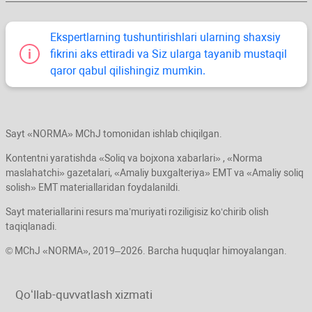
Ekspertlarning tushuntirishlari ularning shaхsiy
fikrini aks ettiradi va Siz ularga tayanib mustaqil
qaror qabul qilishingiz mumkin.
Sayt «NORMA» MChJ tomonidan ishlab chiqilgan.
Kontentni yaratishda «Soliq va bojхona хabarlari» , «Norma
maslahatchi» gazetalari, «Amaliy buхgalteriya» EMT va «Amaliy soliq
solish» EMT materiallaridan foydalanildi.
Sayt materiallarini resurs ma’muriyati roziligisiz koʻchirib olish
taqiqlanadi.
© MChJ «NORMA», 2019–2026. Barcha huquqlar himoyalangan.
Qoʻllab-quvvatlash хizmati