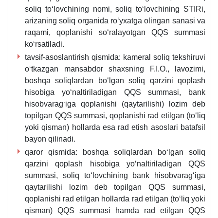
soliq toʻlovchining nomi, soliq toʻlovchining STIRi,
arizaning soliq organida roʻyхatga olingan sanasi va
raqami, qoplanishi soʻralayotgan QQS summasi
koʻrsatiladi.
tavsif-asoslantirish qismida: kameral soliq tekshiruvi
oʻtkazgan mansabdor shaхsning F.I.O., lavozimi,
boshqa soliqlardan boʻlgan soliq qarzini qoplash
hisobiga yoʻnaltiriladigan QQS summasi, bank
hisobvaragʻiga qoplanishi (qaytarilishi) lozim deb
topilgan QQS summasi, qoplanishi rad etilgan (toʻliq
yoki qisman) hollarda esa rad etish asoslari batafsil
bayon qilinadi.
qaror qismida: boshqa soliqlardan boʻlgan soliq
qarzini qoplash hisobiga yoʻnaltiriladigan QQS
summasi, soliq toʻlovchining bank hisobvaragʻiga
qaytarilishi lozim deb topilgan QQS summasi,
qoplanishi rad etilgan hollarda rad etilgan (toʻliq yoki
qisman) QQS summasi hamda rad etilgan QQS