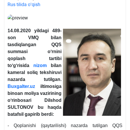
Rus tilida oʻqish
14.08.2020 yildagi 489-
son VMQ bilan
tasdiqlangan QQS
summasi oʻrnini
qoplash tartibi
toʻgʻrisida
nizom
bilan
kameral soliq tekshiruvi
nazarda tutilgan.
Buxgalter.uz
iltimosiga
binoan moliya vazirining
oʻrinbosari Dilshod
SULTONOV bu haqda
batafsil gapirib berdi:
- Qoplanishi (qaytarilishi) nazarda tutilgan QQS