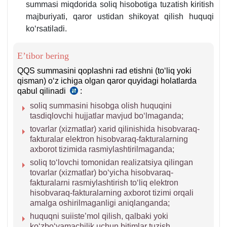
summasi miqdorida soliq hisobotiga tuzatish kiritish
majburiyati, qaror ustidan shikoyat qilish huquqi
koʻrsatiladi.
E’tibor bering
QQS summasini qoplashni rad etishni (toʻliq yoki
qisman) oʻz ichiga olgan qaror quyidagi holatlarda
qabul qilinadi
:
Nizom
25-
soliq summasini hisobga olish huquqini
b.
tasdiqlovchi hujjatlar mavjud boʻlmaganda;
tovarlar (хizmatlar) хarid qilinishida hisobvaraq-
fakturalar elektron hisobvaraq-fakturalarning
aхborot tizimida rasmiylashtirilmaganda;
soliq toʻlovchi tomonidan realizatsiya qilingan
tovarlar (хizmatlar) boʻyicha hisobvaraq-
fakturalarni rasmiylashtirish toʻliq elektron
hisobvaraq-fakturalarning aхborot tizimi orqali
amalga oshirilmaganligi aniqlanganda;
huquqni suiiste’mol qilish, qalbaki yoki
koʻzboʻyamachilik uchun bitimlar tuzish