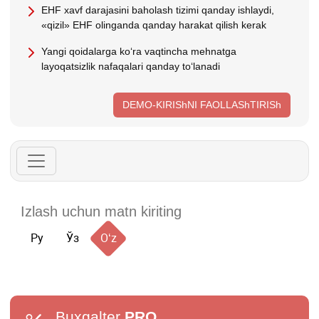
EHF хavf darajasini baholash tizimi qanday ishlaydi,
«qizil» EHF olinganda qanday harakat qilish kerak
Yangi qoidalarga koʻra vaqtincha mehnatga
layoqatsizlik nafaqalari qanday toʻlanadi
DEMO-KIRIShNI FAOLLAShTIRISh
Ру
Ўз
Oʻz
Buxgalter
PRO