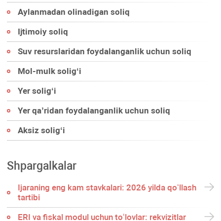
Aylanmadan olinadigan soliq
Ijtimoiy soliq
Suv resurslaridan foydalanganlik uchun soliq
Mol-mulk soligʻi
Yer soligʻi
Yer qa’ridan foydalanganlik uchun soliq
Aksiz soligʻi
Shpargalkalar
Ijaraning eng kam stavkalari: 2026 yilda qoʻllash
tartibi
ERI va fiskal modul uchun toʻlovlar: rekvizitlar