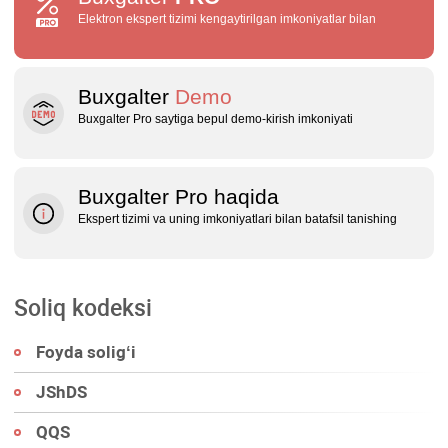
Elektron ekspert tizimi kengaytirilgan imkoniyatlar bilan
Buxgalter
Demo
Buxgalter Pro saytiga bepul demo‑kirish imkoniyati
Buxgalter Pro haqida
Ekspert tizimi va uning imkoniyatlari bilan batafsil tanishing
Soliq kodeksi
Foyda soligʻi
JShDS
QQS