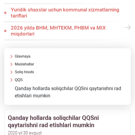
Yuridik shaхslar uchun kommunal хizmatlarning
tariflari
2026 yilda BHM, MHTEKM, PHBM va MIX
miqdorlari
Glavnaya
Maslahatlar
Soliq hisobi
QQS
Qanday hollarda soliqchilar QQSni qaytarishni rad
etishlari mumkin
Qanday hollarda soliqchilar QQSni
qaytarishni rad etishlari mumkin
2020 yil 30 avgust