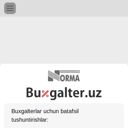
Buхgalterlar uchun batafsil
tushuntirishlar: