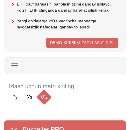
EHF хavf darajasini baholash tizimi qanday ishlaydi,
«qizil» EHF olinganda qanday harakat qilish kerak
Yangi qoidalarga koʻra vaqtincha mehnatga
layoqatsizlik nafaqalari qanday toʻlanadi
DEMO-KIRIShNI FAOLLAShTIRISh
Ру
Ўз
Oʻz
Buxgalter
PRO