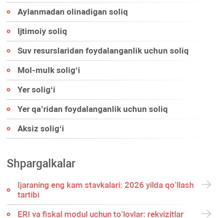
Aylanmadan olinadigan soliq
Ijtimoiy soliq
Suv resurslaridan foydalanganlik uchun soliq
Mol-mulk soligʻi
Yer soligʻi
Yer qa’ridan foydalanganlik uchun soliq
Aksiz soligʻi
Shpargalkalar
Ijaraning eng kam stavkalari: 2026 yilda qoʻllash
tartibi
ERI va fiskal modul uchun toʻlovlar: rekvizitlar