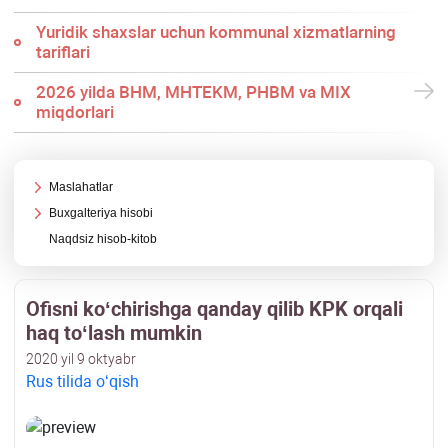
Yuridik shaхslar uchun kommunal хizmatlarning
tariflari
2026 yilda BHM, MHTEKM, PHBM va MIX
miqdorlari
Maslahatlar
Buхgalteriya hisobi
Naqdsiz hisob-kitob
Ofisni koʻchirishga qanday qilib KPK orqali
haq toʻlash mumkin
2020 yil 9 oktyabr
Rus tilida oʻqish