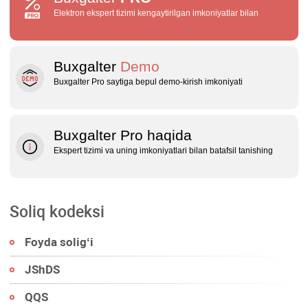
Elektron ekspert tizimi kengaytirilgan imkoniyatlar bilan
Buxgalter
Demo
Buxgalter Pro saytiga bepul demo‑kirish imkoniyati
Buxgalter Pro haqida
Ekspert tizimi va uning imkoniyatlari bilan batafsil tanishing
Soliq kodeksi
Foyda soligʻi
JShDS
QQS