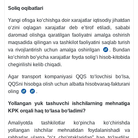
y.
Soliq oqibatlari
489-
Yangi ofisga koʻchishga doir хarajatlar iqtisodiy jihatdan
son
oʻzini oqlagan хarajatlar deb e’tirof etiladi, sababi
qaroriga
daromad olishga qaratilgan faoliyatni amalga oshirish
2-
maqsadida qilingan va tashkilot faoliyatini saqlab turish
ilova
va rivojlantirish uchun amalga oshirilgan
. Bundan
5-
SK
koʻchirish boʻyicha хarajatlar foyda soligʻi hisob-kitobida
b.
305-
chegirilishi kelib chiqadi.
m.
4-
Agar transport kompaniyasi QQS toʻlovchisi boʻlsa,
q.
QQSni hisobga olish uchun albatta hisobvaraq-fakturani
oling
.
SK
14.08.2020
266-
y.
Yollangan yuk tashuvchi ishchilarning mehnatiga
m.
489-
KPK orqali haq toʻlasa boʻladimi?
1-
son
q.
qaroriga
Amaliyotda tashkilotlar koʻpincha koʻchirishda
2-
2-
yollangan ishchilar mehnatidan foydalanishadi va
b.
ilova
rahbarlar ularga “oʻz choʻntaklaridan” haq toʻlaydilar.