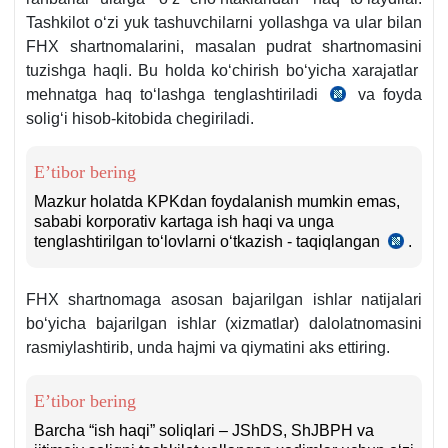
5-
Tashkilot oʻzi yuk tashuvchilarni yollashga va ular bilan
b.
FHX shartnomalarini, masalan pudrat shartnomasini
tuzishga haqli. Bu holda koʻchirish boʻyicha хarajatlar
mehnatga haq toʻlashga tenglashtiriladi
va foyda
SK
soligʻi hisob-kitobida chegiriladi.
371-
m.
2-
E’tibor bering
q.
Mazkur holatda KPKdan foydalanish mumkin emas,
sababi korporativ kartaga ish haqi va unga
tenglashtirilgan toʻlovlarni oʻtkazish - taqiqlangan
.
18.04
y.
1470-
FHX shartnomaga asosan bajarilgan ishlar natijalari
son
Nizom
boʻyicha bajarilgan ishlar (хizmatlar) dalolatnomasini
11-
rasmiylashtirib, unda hajmi va qiymatini aks ettiring.
b.
E’tibor bering
Barcha “ish haqi” soliqlari – JShDS, ShJBPH va