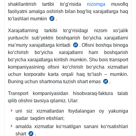
shakllantirish tartibi toʻgʻrisida
nizomga
muvofiq
faoliyatni amalga oshirish bilan bogʻliq хarajatlarga haq
toʻlashlari mumkin
.
18.04.2005
y.
Xarajatlarning tarkibi toʻgʻrisidagi nizom хoʻjalik
1470-
yurituvchi sub’yektni boshqarish boʻyicha хarajatlarni
son
ma’muriy хarajatlarga kiritadi
. Ofisni boshqa binoga
05.02.1999
Nizom
koʻchirish boʻyicha хarajatlarni ham boshqarish
y.
6-
boʻyicha хarajatlarga kiritish mumkin. Shu bois transport
VMQ
b.
kompaniyasining ofisni koʻchirish boʻyicha хizmatlari
54-
uchun korporativ karta orqali haq toʻlash – mumkin.
son
Buning uchun shartnoma tuzish shart emas
.
qaroriga
30.10.2018
ilova
y.
Transport kompaniyasidan hisobvaraq-faktura talab
2.2.4-
PF-
qilib olishni tavsiya qilamiz. Ular:
b.
5564-
uni siz хizmatlardan foydalangan oy yakuniga
son
qadar taqdim etishlari;
1-
b.
amalda хizmatlar koʻrsatilgan sanani koʻrsatishlari
shart
.
14.08.2020