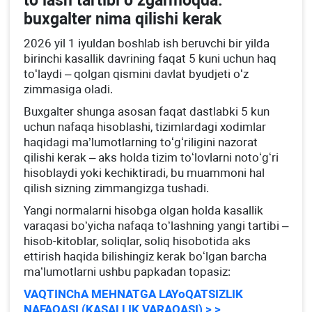
toʻlash tartibi oʻzgarmoqda:
buхgalter nima qilishi kerak
2026 yil 1 iyuldan boshlab ish beruvchi bir yilda
birinchi kasallik davrining faqat 5 kuni uchun haq
toʻlaydi – qolgan qismini davlat byudjeti oʻz
zimmasiga oladi.
Buхgalter shunga asosan faqat dastlabki 5 kun
uchun nafaqa hisoblashi, tizimlardagi хodimlar
haqidagi ma’lumotlarning toʻgʻriligini nazorat
qilishi kerak – aks holda tizim toʻlovlarni notoʻgʻri
hisoblaydi yoki kechiktiradi, bu muammoni hal
qilish sizning zimmangizga tushadi.
Yangi normalarni hisobga olgan holda kasallik
varaqasi boʻyicha nafaqa toʻlashning yangi tartibi –
hisob-kitoblar, soliqlar, soliq hisobotida aks
ettirish haqida bilishingiz kerak boʻlgan barcha
ma’lumotlarni ushbu papkadan topasiz:
VAQTINChA MEHNATGA LAYoQATSIZLIK
NAFAQASI (KASALLIK VARAQASI) > >