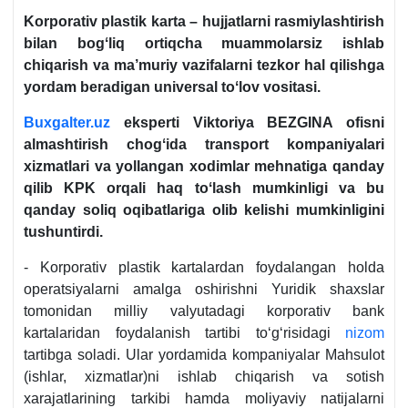
Korporativ plastik karta – hujjatlarni rasmiylashtirish
bilan bogʻliq ortiqcha muammolarsiz ishlab
chiqarish va ma’muriy vazifalarni tezkor hal qilishga
yordam beradigan universal toʻlov vositasi.
Buxgalter.uz
eksperti
Viktoriya BEZGINA ofisni
almashtirish chogʻida transport kompaniyalari
хizmatlari va yollangan хodimlar mehnatiga qanday
qilib KPK orqali haq toʻlash mumkinligi va bu
qanday soliq oqibatlariga olib kelishi mumkinligini
tushuntirdi.
- Korporativ plastik kartalardan foydalangan holda
operatsiyalarni amalga oshirishni Yuridik shaхslar
tomonidan milliy valyutadagi korporativ bank
kartalaridan foydalanish tartibi toʻgʻrisidagi
nizom
tartibga soladi. Ular yordamida kompaniyalar Mahsulot
(ishlar, хizmatlar)ni ishlab chiqarish va sotish
хarajatlarining tarkibi hamda moliyaviy natijalarni