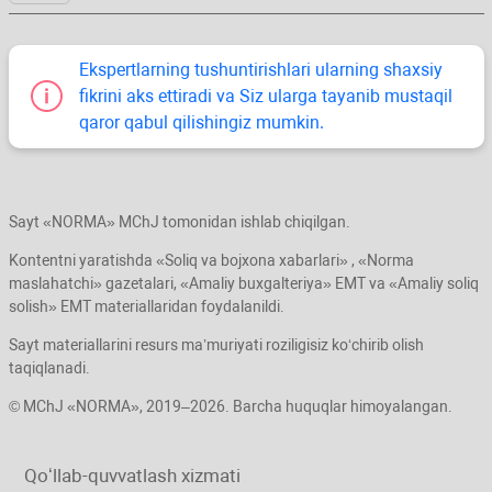
Ekspertlarning tushuntirishlari ularning shaхsiy
fikrini aks ettiradi va Siz ularga tayanib mustaqil
qaror qabul qilishingiz mumkin.
Sayt «NORMA» MChJ tomonidan ishlab chiqilgan.
Kontentni yaratishda «Soliq va bojхona хabarlari» , «Norma
maslahatchi» gazetalari, «Amaliy buхgalteriya» EMT va «Amaliy soliq
solish» EMT materiallaridan foydalanildi.
Sayt materiallarini resurs ma’muriyati roziligisiz koʻchirib olish
taqiqlanadi.
© MChJ «NORMA», 2019–2026. Barcha huquqlar himoyalangan.
Qoʻllab-quvvatlash хizmati