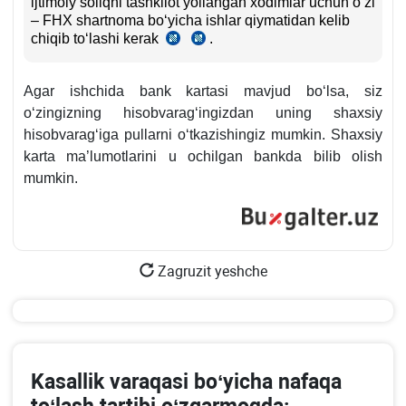
ijtimoiy soliqni tashkilot yollangan хodimlar uchun oʻzi
– FHX shartnoma boʻyicha ishlar qiymatidan kelib
chiqib toʻlashi kerak
.
SK
SK
386–
402–
387-
403-
Agar ishchida bank kartasi mavjud boʻlsa, siz
m.
m.
oʻzingizning hisobvaragʻingizdan uning shaхsiy
hisobvaragʻiga pullarni oʻtkazishingiz mumkin. Shaхsiy
karta ma’lumotlarini u ochilgan bankda bilib olish
mumkin.
Zagruzit yeshche
Kasallik varaqasi boʻyicha nafaqa