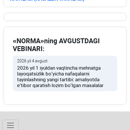
«NORMA»ning AVGUSTDAGI
VEBINARI:
2026 yil 4 avgust
2026 yil 1 iyuldan vaqtincha mehnatga
layoqatsizlik boʻyicha nafaqalarni
tayinlashning yangi tartibi: amaliyotda
e’tibor qaratish lozim boʻlgan masalalar