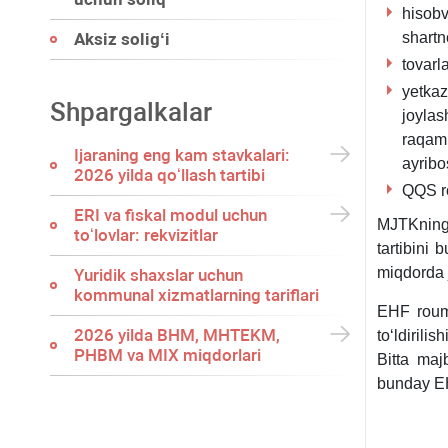
hisobv
Aksiz soligʻi
shartn
tovarl
yetka
Shpargalkalar
joylas
raqami
Ijaraning eng kam stavkalari:
ayribo
2026 yilda qoʻllash tartibi
QQS ro
ERI va fiskal modul uchun
MJTKni
toʻlovlar: rekvizitlar
tartibini
miqdorda 
Yuridik shaхslar uchun
kommunal хizmatlarning tariflari
EHF roumi
2026 yilda BHM, MHTEKM,
toʻldirili
PHBM va MIX miqdorlari
Bitta maj
bunday EH