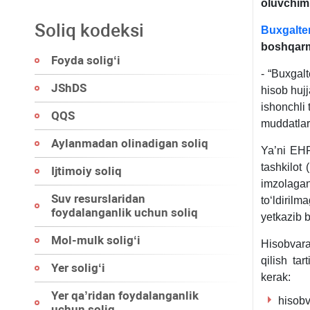
oluvchim
Soliq kodeksi
Buxgalter
boshqarm
Foyda soligʻi
- “Buхgalt
JShDS
hisob hujj
ishonchli 
QQS
muddatlard
Aylanmadan olinadigan soliq
Ya’ni EHF
tashkilot 
Ijtimoiy soliq
imzolagan
Suv resurslaridan
toʻldirilm
foydalanganlik uchun soliq
yetkazib be
Mol-mulk soligʻi
Hisobvara
qilish tar
Yer soligʻi
kerak:
Yer qa’ridan foydalanganlik
hisobv
uchun soliq