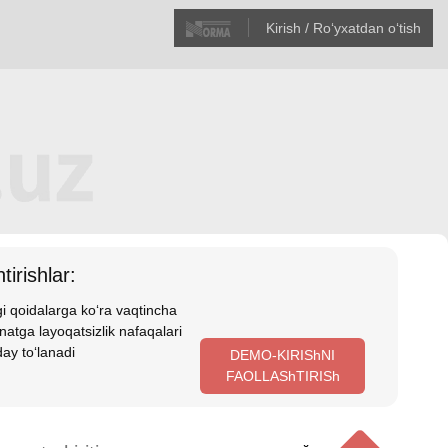
Kirish / Roʻyхatdan oʻtish
tirishlar:
i qoidalarga koʻra vaqtincha
atga layoqatsizlik nafaqalari
ay toʻlanadi
DEMO-KIRIShNI
FAOLLAShTIRISh