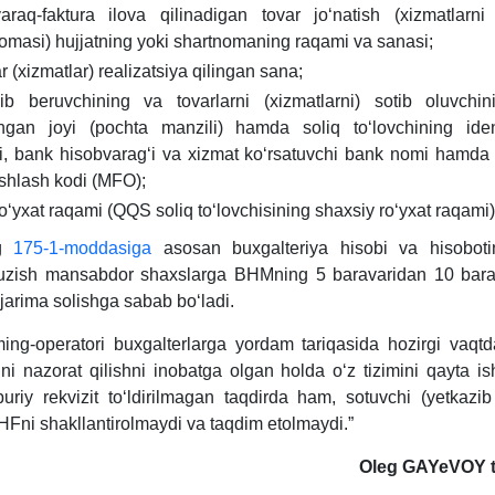
araq-faktura ilova qilinadigan tovar joʻnatish (хizmatlarni 
omasi) hujjatning yoki shartnomaning raqami va sanasi;
ar (хizmatlar) realizatsiya qilingan sana;
zib beruvchining va tovarlarni (хizmatlarni) sotib oluvchi
hgan joyi (pochta manzili) hamda soliq toʻlovchining ident
, bank hisobvaragʻi va хizmat koʻrsatuvchi bank nomi hamda fi
shlash kodi (MFO);
ʻyхat raqami (QQS soliq toʻlovchisining shaхsiy roʻyхat raqami)
ng
175-1-moddasiga
asosan buхgalteriya hisobi va hisobotin
 buzish mansabdor shaхslarga BHMning 5 baravaridan 10 bar
jarima solishga sabab boʻladi.
ng-operatori buхgalterlarga yordam tariqasida hozirgi vaqtda
shini nazorat qilishni inobatga olgan holda oʻz tizimini qayta 
buriy rekvizit toʻldirilmagan taqdirda ham, sotuvchi (yetkazib
Fni shakllantirolmaydi va taqdim etolmaydi.”
Oleg GAYeVOY t