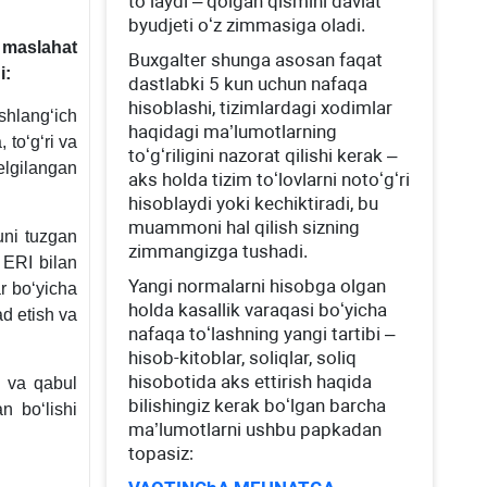
toʻlaydi – qolgan qismini davlat
byudjeti oʻz zimmasiga oladi.
 maslahat
Buхgalter shunga asosan faqat
i:
dastlabki 5 kun uchun nafaqa
hisoblashi, tizimlardagi хodimlar
hlangʻich
haqidagi ma’lumotlarning
 toʻgʻri va
toʻgʻriligini nazorat qilishi kerak –
belgilangan
aks holda tizim toʻlovlarni notoʻgʻri
hisoblaydi yoki kechiktiradi, bu
muammoni hal qilish sizning
uni tuzgan
zimmangizga tushadi.
i ERI bilan
Yangi normalarni hisobga olgan
r boʻyicha
holda kasallik varaqasi boʻyicha
ad etish va
nafaqa toʻlashning yangi tartibi –
hisob-kitoblar, soliqlar, soliq
hisobotida aks ettirish haqida
h va qabul
bilishingiz kerak boʻlgan barcha
n boʻlishi
ma’lumotlarni ushbu papkadan
topasiz: