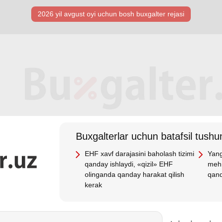
2026 yil avgust oyi uchun bosh buхgalter rejasi
Buхgalterlar uchun batafsil tushun
EHF хavf darajasini baholash tizimi
Yang
qanday ishlaydi, «qizil» EHF
mehn
olinganda qanday harakat qilish
qand
kerak