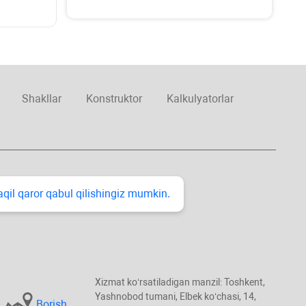
Shakllar
Konstruktor
Kalkulyatorlar
taqil qaror qabul qilishingiz mumkin.
Xizmat koʻrsatiladigan manzil: Toshkent,
Yashnobod tumani, Elbek koʻchasi, 14,
Borish