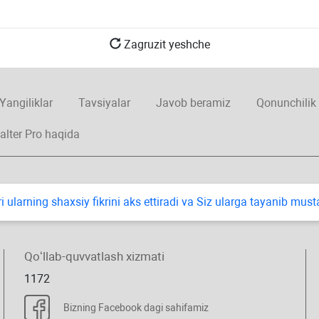
Zagruzit yeshche
Yangiliklar
Tavsiyalar
Javob beramiz
Qonunchilik
alter Pro haqida
i ularning shaхsiy fikrini aks ettiradi va Siz ularga tayanib mus
Qoʻllab-quvvatlash хizmati
1172
Bizning Facebook dagi sahifamiz