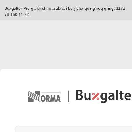
Buxgalter Pro ga kirish masalalari boʻyicha qoʻngʻiroq qiling: 1172,
78 150 11 72