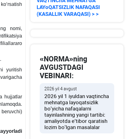
VAQTINChA MEHNATGA
koʻrsatish
LAYoQATSIZLIK NAFAQASI
(KASALLIK VARAQASI) > >
ning nomi,
ifikatsiya
liallararo
«NORMA»ning
.
AVGUSTDAGI
i yuritish
VEBINARI:
avarigacha
2026 yil 4 avgust
2026 yil 1 iyuldan vaqtincha
 hujjatlar
mehnatga layoqatsizlik
ishlamoqda.
boʻyicha nafaqalarni
 beruvchi)
tayinlashning yangi tartibi:
amaliyotda e’tibor qaratish
lozim boʻlgan masalalar
ayyorladi