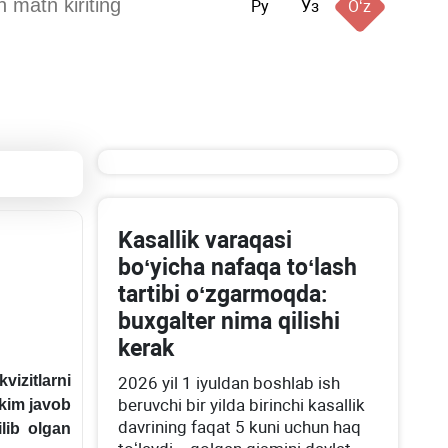
Ру
Ўз
Oʻz
Kasallik varaqasi
boʻyicha nafaqa toʻlash
tartibi oʻzgarmoqda:
buхgalter nima qilishi
kerak
zitlarni
2026 yil 1 iyuldan boshlab ish
beruvchi bir yilda birinchi kasallik
 kim javob
davrining faqat 5 kuni uchun haq
ilib olgan