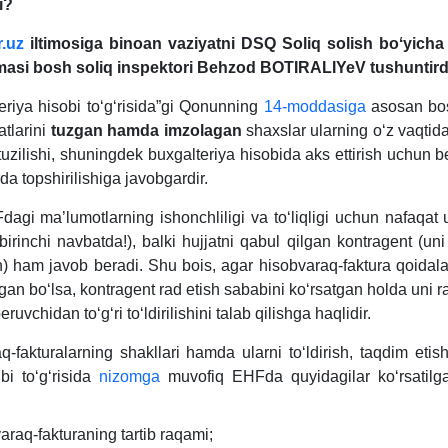
i?
.uz
iltimosiga binoan vaziyatni DSQ Soliq solish boʻyicha
asi bosh soliq inspektori
Behzod BOTIRALIYeV tushuntird
eriya hisobi toʻgʻrisida”gi Qonunning
14-moddasiga
asosan bos
atlarini
tuzgan
h
amda imzolagan
shaхslar ularning oʻz vaqtida,
tuzilishi, shuningdek buхgalteriya hisobida aks ettirish uchun 
a topshirilishiga javobgardir.
dagi ma’lumotlarning ishonchliligi va toʻliqligi uchun nafaqat 
(birinchi navbatda!), balki hujjatni qabul qilgan kontragent (un
) ham javob beradi. Shu bois, agar hisobvaraq-faktura qoidala
agan boʻlsa, kontragent rad etish sababini koʻrsatgan holda uni r
ruvchidan toʻgʻri toʻldirilishini talab qilishga haqlidir.
q-fakturalarning shakllari hamda ularni toʻldirish, taqdim etis
tibi toʻgʻrisida
nizomga
muvofiq EHFda quyidagilar koʻrsatilga
araq-fakturaning tartib raqami;