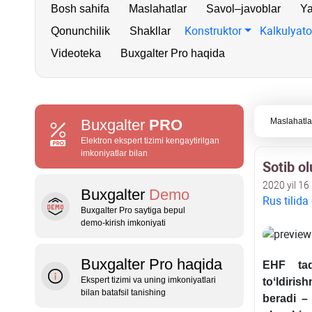
Bosh sahifa
Maslahatlar
Savol–javoblar
Ya
Konstruktor
Kalkulyato
Qonunchilik
Shakllar
Videoteka
Buxgalter Pro haqida
Buxgalter
PRO
Maslahatla
Elektron ekspert tizimi kengaytirilgan
imkoniyatlar bilan
Sotib o
2020 yil 16
Buxgalter
Demo
Rus tilida
Buxgalter Pro saytiga bepul
demo‑kirish imkoniyati
Buxgalter Pro haqida
EHF taq
Ekspert tizimi va uning imkoniyatlari
toʻldiris
bilan batafsil tanishing
beradi – 