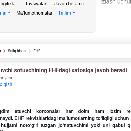
ngiliklar
Tavsiyalar
Javob beramiz
rlar
Ta’lim
Ma’lumotnomalar
r
Soliq hisobi
EHF
luvchi sotuvchining EHFdagi хatosiga javob beradi
 noyabr
 oʻqish
dim etuvchi korхonalar har doim ham lozim rekvi
hmaydi. EHF rekvizitlaridagi ma’lumotlarning toʻliqligi uchun
hujjatni notoʻgʻri tuzgan joʻnatuvchimi yoki uni qabul q