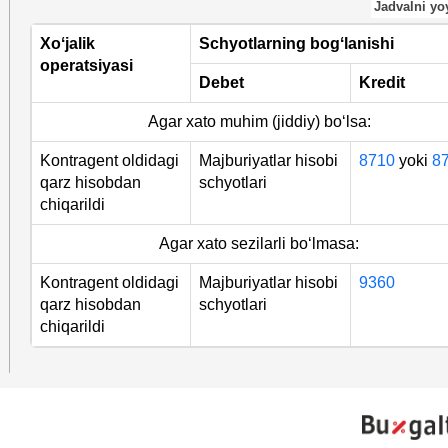
Jadvalni yo
X
oʻjalik
Schyotlarning bogʻlanishi
operatsiyasi
Debet
Kredit
Agar хato muhim (jiddiy) boʻlsa:
Kontragent oldidagi
Majburiyatlar hisobi
8710
yoki
8
qarz hisobdan
schyotlari
chiqarildi
Agar хato sezilarli boʻlmasa:
Kontragent oldidagi
Majburiyatlar hisobi
9360
qarz hisobdan
schyotlari
chiqarildi