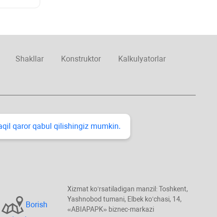
Shakllar
Konstruktor
Kalkulyatorlar
taqil qaror qabul qilishingiz mumkin.
Xizmat koʻrsatiladigan manzil: Toshkent,
Yashnobod tumani, Elbek koʻchasi, 14,
Borish
«ABIAPAPK» biznec-markazi