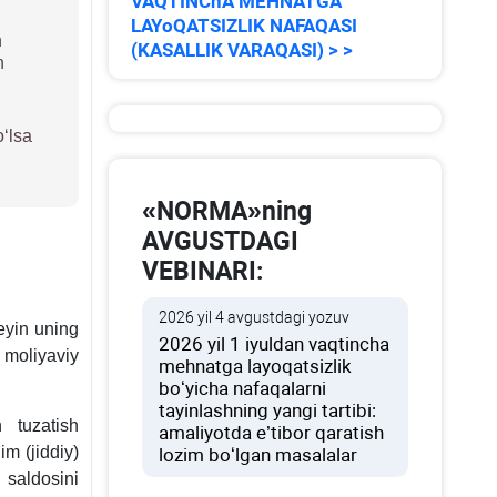
VAQTINChA MEHNATGA
LAYoQATSIZLIK NAFAQASI
n
(KASALLIK VARAQASI) > >
n
ʻlsa
«NORMA»ning
AVGUSTDAGI
VEBINARI:
2026 yil 4 avgustdagi yozuv
keyin uning
2026 yil 1 iyuldan vaqtincha
moliyaviy
mehnatga layoqatsizlik
boʻyicha nafaqalarni
tayinlashning yangi tartibi:
n tuzatish
amaliyotda e’tibor qaratish
m (jiddiy)
lozim boʻlgan masalalar
 saldosini