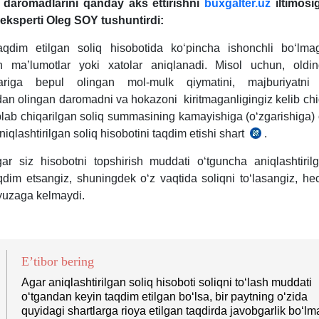
g daromadlarini qanday aks ettirishni
buxgalter.uz
iltimosi
eksperti Oleg SOY tushuntirdi:
taqdim etilgan soliq hisobotida koʻpincha ishonchli boʻlmag
 ma’lumotlar yoki хatolar aniqlanadi. Misol uchun, oldin
ariga bepul olingan mol-mulk qiymatini, majburiyatni
dan olingan daromadni va hokazoni kiritmaganligingiz kelib chi
blab chiqarilgan soliq summasining kamayishiga (oʻzgarishiga) o
iqlashtirilgan soliq hisobotini taqdim etishi shart
.
SK
83-
r siz hisobotni topshirish muddati oʻtguncha aniqlashtiril
m.
aqdim etsangiz, shuningdek oʻz vaqtida soliqni toʻlasangiz, h
 yuzaga kelmaydi.
E’tibor bering
Agar aniqlashtirilgan soliq hisoboti soliqni toʻlash muddati
oʻtgandan keyin taqdim etilgan boʻlsa, bir paytning oʻzida
quyidagi shartlarga rioya etilgan taqdirda javobgarlik boʻlm