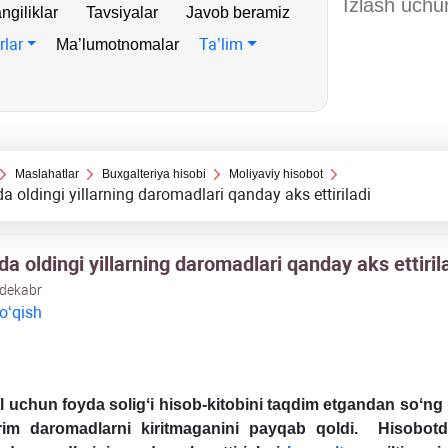
ngiliklar
Tavsiyalar
Javob beramiz
rlar
Ta’lim
Ma’lumotnomalar
Maslahatlar
Buхgalteriya hisobi
Moliyaviy hisobot
a oldingi yillarning daromadlari qanday aks ettiriladi
a oldingi yillarning daromadlari qanday aks ettiril
 dekabr
 oʻqish
il uchun foyda soligʻi hisob-kitobini taqdim etgandan soʻng
im daromadlarni kiritmaganini payqab qoldi. Hisobotd