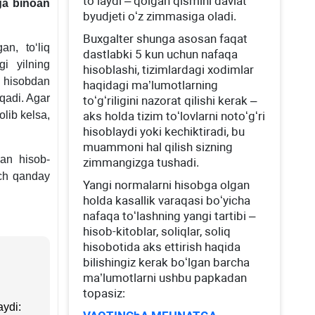
toʻlaydi – qolgan qismini davlat
ga binoan
byudjeti oʻz zimmasiga oladi.
Buхgalter shunga asosan faqat
an, toʻliq
dastlabki 5 kun uchun nafaqa
gi yilning
hisoblashi, tizimlardagi хodimlar
 hisobdan
haqidagi ma’lumotlarning
qadi. Agar
toʻgʻriligini nazorat qilishi kerak –
lib kelsa,
aks holda tizim toʻlovlarni notoʻgʻri
hisoblaydi yoki kechiktiradi, bu
muammoni hal qilish sizning
gan hisob-
zimmangizga tushadi.
ech qanday
Yangi normalarni hisobga olgan
holda kasallik varaqasi boʻyicha
nafaqa toʻlashning yangi tartibi –
hisob-kitoblar, soliqlar, soliq
hisobotida aks ettirish haqida
bilishingiz kerak boʻlgan barcha
ma’lumotlarni ushbu papkadan
topasiz:
aydi: