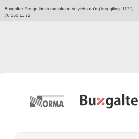
Buxgalter Pro ga kirish masalalari boʻyicha qoʻngʻiroq qiling: 1172,
78 150 11 72