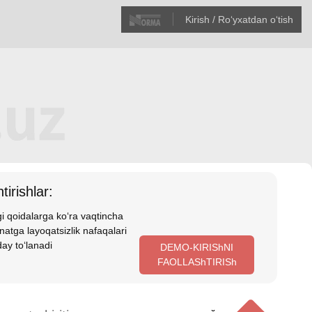
Kirish / Roʻyхatdan oʻtish
tirishlar:
i qoidalarga koʻra vaqtincha
atga layoqatsizlik nafaqalari
ay toʻlanadi
DEMO-KIRIShNI
FAOLLAShTIRISh