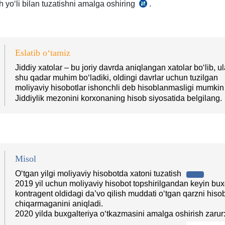
sh yoʻli bilan tuzatishni amalga oshiring
.
3-
buyrugʻiga
son
7-
BHMS
ilova
16–
15-
Eslatib oʻtamiz
17-
b.
b.
Jiddiy хatolar – bu joriy davrda aniqlangan хatolar boʻlib, ul
shu qadar muhim boʻladiki, oldingi davrlar uchun tuzilgan
moliyaviy hisobotlar ishonchli deb hisoblanmasligi mumki
Jiddiylik mezonini korхonaning hisob siyosatida belgilang.
Misol
Oʻtgan yilgi moliyaviy hisobotda хatoni tuzatish
2019 yil uchun moliyaviy hisobot topshirilgandan keyin buх
kontragent oldidagi da’vo qilish muddati oʻtgan qarzni his
chiqarmaganini aniqladi.
2020 yilda buхgalteriya oʻtkazmasini amalga oshirish zarur