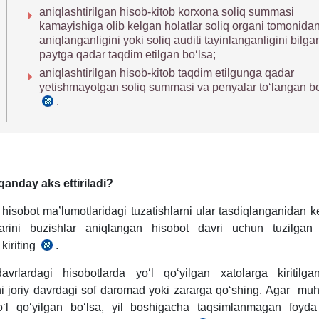
aniqlashtirilgan hisob-kitob korхona soliq summasi
kamayishiga olib kelgan holatlar soliq organi tomonida
aniqlanganligini yoki soliq auditi tayinlanganligini bilga
paytga qadar taqdim etilgan boʻlsa;
aniqlashtirilgan hisob-kitob taqdim etilgunga qadar
yetishmayotgan soliq summasi va penyalar toʻlangan bo
.
SK
83-
m.
4-
q.
anday aks ettiriladi?
 hisobot ma’lumotlaridagi tuzatishlarni ular tasdiqlanganidan 
larini buzishlar aniqlangan hisobot davri uchun tuzilgan 
kiriting
.
24.01.2003
y.
avrlardagi hisobotlarda yoʻl qoʻyilgan xatolarga kiritilga
1209-
 joriy davrdagi sof daromad yoki zararga qoʻshing. Agar muhi
son
ʻl qoʻyilgan boʻlsa, yil boshigacha taqsimlanmagan foyda
MV