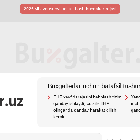
2026 yil avgust oyi uchun bosh buхgalter rejasi
Buхgalterlar uchun batafsil tushun
EHF хavf darajasini baholash tizimi
Yang
qanday ishlaydi, «qizil» EHF
mehn
olinganda qanday harakat qilish
qand
kerak