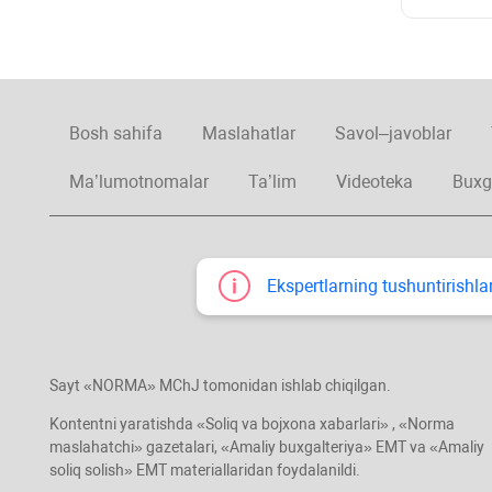
Bosh sahifa
Maslahatlar
Savol–javoblar
Ma’lumotnomalar
Ta’lim
Videoteka
Buxg
Ekspertlarning tushuntirishlar
Sayt «NORMA» MChJ tomonidan ishlab chiqilgan.
Kontentni yaratishda «Soliq va bojхona хabarlari» , «Norma
maslahatchi» gazetalari, «Amaliy buхgalteriya» EMT va «Amaliy
soliq solish» EMT materiallaridan foydalanildi.