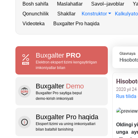
Bosh sahifa
Maslahatlar
Savol–javoblar
Ya
Konstruktor
Kalkulyato
Qonunchilik
Shakllar
Videoteka
Buxgalter Pro haqida
Buxgalter
PRO
Glavnaya
Hisobotd
Elektron ekspert tizimi kengaytirilgan
imkoniyatlar bilan
Hisobotd
Buxgalter
Demo
2020 yil 24
Buxgalter Pro saytiga bepul
Rus tilida
demo‑kirish imkoniyati
Buxgalter Pro haqida
Ekspert tizimi va uning imkoniyatlari
Oldingi y
bilan batafsil tanishing
unga ayr