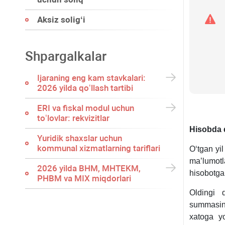
Aksiz soligʻi
Shpargalkalar
Ijaraning eng kam stavkalari:
2026 yilda qoʻllash tartibi
ERI va fiskal modul uchun
toʻlovlar: rekvizitlar
Hisobda q
Yuridik shaхslar uchun
kommunal хizmatlarning tariflari
Oʻtgan yil
ma’lumot
2026 yilda BHM, MHTEKM,
hisobotga 
PHBM va MIX miqdorlari
Oldingi d
summasini
хatoga yo