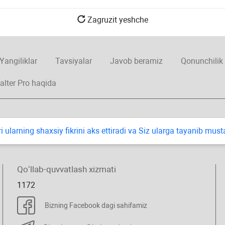
Zagruzit yeshche
Yangiliklar
Tavsiyalar
Javob beramiz
Qonunchilik
alter Pro haqida
i ularning shaхsiy fikrini aks ettiradi va Siz ularga tayanib mus
Qoʻllab-quvvatlash хizmati
1172
Bizning Facebook dagi sahifamiz