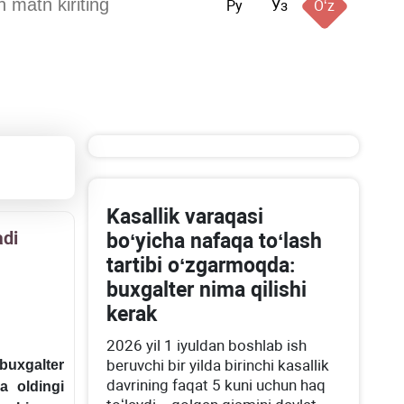
Ру
Ўз
Oʻz
Kasallik varaqasi
adi
boʻyicha nafaqa toʻlash
tartibi oʻzgarmoqda:
buхgalter nima qilishi
kerak
2026 yil 1 iyuldan boshlab ish
beruvchi bir yilda birinchi kasallik
 buхgalter
davrining faqat 5 kuni uchun haq
a oldingi