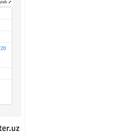
yish ⤢
720