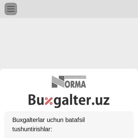
Buхgalterlar uchun batafsil
tushuntirishlar: