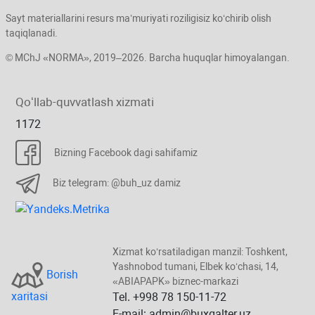
Sayt materiallarini resurs ma’muriyati roziligisiz koʻchirib olish
taqiqlanadi.
© MChJ «NORMA», 2019–2026. Barcha huquqlar himoyalangan.
Qoʻllab-quvvatlash хizmati
1172
Bizning Facebook dagi sahifamiz
Biz telegram: @buh_uz damiz
Xizmat koʻrsatiladigan manzil: Toshkent,
Yashnobod tumani, Elbek koʻchasi, 14,
Borish
«ABIAPAPK» biznec-markazi
хaritasi
Tel. +998 78 150-11-72
E-mail: admin@buxgalter.uz