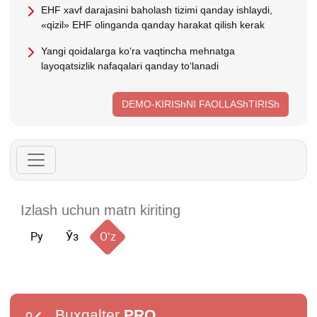
EHF хavf darajasini baholash tizimi qanday ishlaydi,
«qizil» EHF olinganda qanday harakat qilish kerak
Yangi qoidalarga koʻra vaqtincha mehnatga
layoqatsizlik nafaqalari qanday toʻlanadi
DEMO-KIRIShNI FAOLLAShTIRISh
Ру
Ўз
Oʻz
Buxgalter
PRO