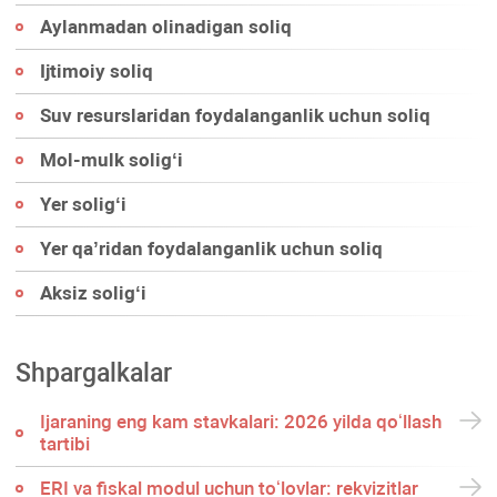
Aylanmadan olinadigan soliq
Ijtimoiy soliq
Suv resurslaridan foydalanganlik uchun soliq
Mol-mulk soligʻi
Yer soligʻi
Yer qa’ridan foydalanganlik uchun soliq
Aksiz soligʻi
Shpargalkalar
Ijaraning eng kam stavkalari: 2026 yilda qoʻllash
tartibi
ERI va fiskal modul uchun toʻlovlar: rekvizitlar