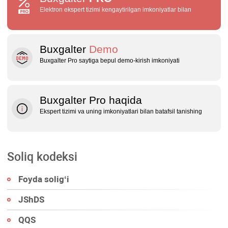
Elektron ekspert tizimi kengaytirilgan imkoniyatlar bilan
Buxgalter
Demo
Buxgalter Pro saytiga bepul demo‑kirish imkoniyati
Buxgalter Pro haqida
Ekspert tizimi va uning imkoniyatlari bilan batafsil tanishing
Soliq kodeksi
Foyda soligʻi
JShDS
QQS