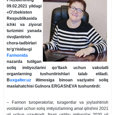
09.02.2021 yildagi
«Oʻzbekiston
Respublikasida
ichki va ziyorat
turizmini yanada
rivojlantirish
chora-tadbirlari
toʻgʻrisida»gi
Farmonida
nazarda tutilgan
soliq imtiyozlarini qoʻllash uchun vakolatli
organlarning tushuntirishlari talab etiladi.
B
uxgalter.uz
iltimosiga binoan vaziyatni soliq
maslahatchisi
Gulnora ERGAShEVA tushuntirdi:
– Farmon turoperatorlar, turagentlar va joylashtirish
vositalari uchun soliq imtiyozlarining amal qilishini 2021
yil uchun uzaytiradi. Ilgari ushbu imtiyozlar 2020 yil