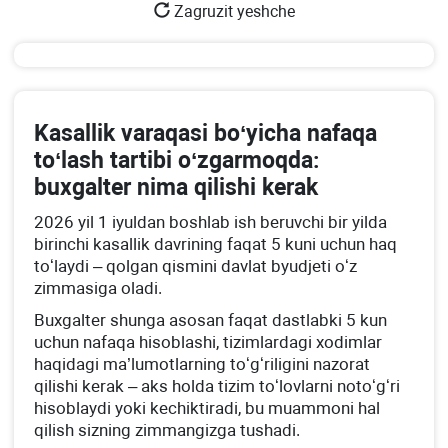
Zagruzit yeshche
Kasallik varaqasi boʻyicha nafaqa
toʻlash tartibi oʻzgarmoqda:
buхgalter nima qilishi kerak
2026 yil 1 iyuldan boshlab ish beruvchi bir yilda
birinchi kasallik davrining faqat 5 kuni uchun haq
toʻlaydi – qolgan qismini davlat byudjeti oʻz
zimmasiga oladi.
Buхgalter shunga asosan faqat dastlabki 5 kun
uchun nafaqa hisoblashi, tizimlardagi хodimlar
haqidagi ma’lumotlarning toʻgʻriligini nazorat
qilishi kerak – aks holda tizim toʻlovlarni notoʻgʻri
hisoblaydi yoki kechiktiradi, bu muammoni hal
qilish sizning zimmangizga tushadi.