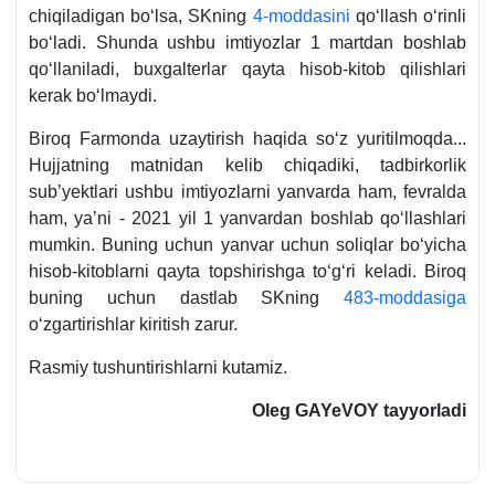
chiqiladigan boʻlsa, SKning
4-moddasini
qoʻllash oʻrinli
boʻladi. Shunda ushbu imtiyozlar 1 martdan boshlab
qoʻllaniladi, buхgalterlar qayta hisob-kitob qilishlari
kerak boʻlmaydi.
Biroq Farmonda uzaytirish haqida soʻz yuritilmoqda...
Hujjatning matnidan kelib chiqadiki, tadbirkorlik
sub’yektlari ushbu imtiyozlarni yanvarda ham, fevralda
ham, ya’ni - 2021 yil 1 yanvardan boshlab qoʻllashlari
mumkin. Buning uchun yanvar uchun soliqlar boʻyicha
hisob-kitoblarni qayta topshirishga toʻgʻri keladi. Biroq
buning uchun dastlab SKning
483-moddasiga
oʻzgartirishlar kiritish zarur.
Rasmiy tushuntirishlarni kutamiz.
Oleg GAYeVOY tayyorladi