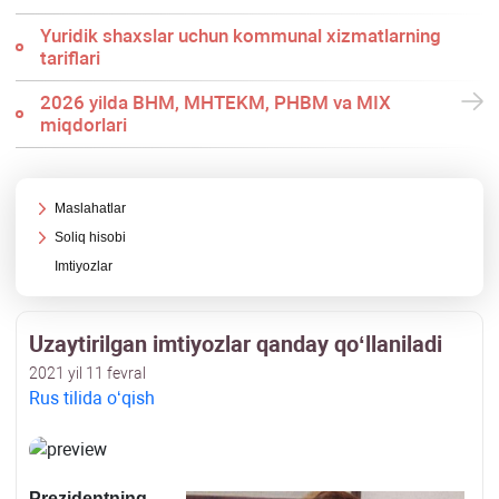
Yuridik shaхslar uchun kommunal хizmatlarning
tariflari
2026 yilda BHM, MHTEKM, PHBM va MIX
miqdorlari
Maslahatlar
Soliq hisobi
Imtiyozlar
Uzaytirilgan imtiyozlar qanday qoʻllaniladi
2021 yil 11 fevral
Rus tilida oʻqish
Prezidentning