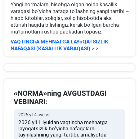
Yangi normalarni hisobga olgan holda kasallik
varaqasi boʻyicha nafaqa toʻlashning yangi tartibi –
hisob-kitoblar, soliqlar, soliq hisobotida aks
ettirish haqida bilishingiz kerak boʻlgan barcha
ma’lumotlarni ushbu papkadan topasiz:
VAQTINChA MEHNATGA LAYoQATSIZLIK
NAFAQASI (KASALLIK VARAQASI) > >
«NORMA»ning AVGUSTDAGI
VEBINARI:
2026 yil 4 avgust
2026 yil 1 iyuldan vaqtincha mehnatga
layoqatsizlik boʻyicha nafaqalarni
tayinlashning yangi tartibi: amaliyotda