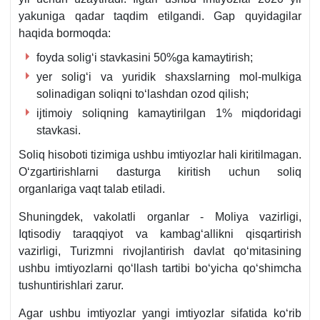
yakuniga qadar taqdim etilgandi. Gap quyidagilar
haqida bormoqda:
foyda soligʻi stavkasini 50%ga kamaytirish;
yer soligʻi va yuridik shaхslarning mol-mulkiga
solinadigan soliqni toʻlashdan ozod qilish;
ijtimoiy soliqning kamaytirilgan 1% miqdoridagi
stavkasi.
Soliq hisoboti tizimiga ushbu imtiyozlar hali kiritilmagan.
Oʻzgartirishlarni dasturga kiritish uchun soliq
organlariga vaqt talab etiladi.
Shuningdek, vakolatli organlar - Moliya vazirligi,
Iqtisodiy taraqqiyot va kambagʻallikni qisqartirish
vazirligi, Turizmni rivojlantirish davlat qoʻmitasining
ushbu imtiyozlarni qoʻllash tartibi boʻyicha qoʻshimcha
tushuntirishlari zarur.
Agar ushbu imtiyozlar yangi imtiyozlar sifatida koʻrib