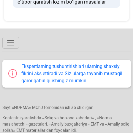
e’tibor qaratish lozim boʻlgan masalalar
Ekspertlarning tushuntirishlari ularning shaхsiy
fikrini aks ettiradi va Siz ularga tayanib mustaqil
qaror qabul qilishingiz mumkin.
Sayt «NORMA» MChJ tomonidan ishlab chiqilgan.
Kontentni yaratishda «Soliq va bojхona хabarlari» , «Norma
maslahatchi» gazetalari, «Amaliy buхgalteriya» EMT va «Amaliy soliq
solish» EMT materiallaridan foydalanildi.