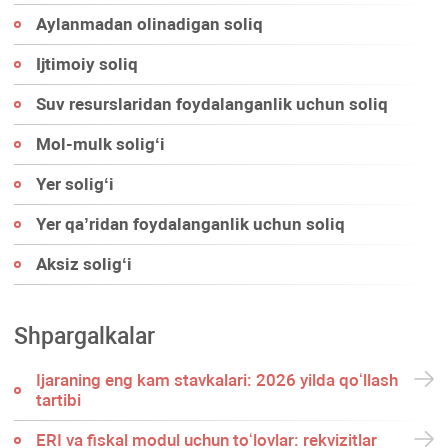
Aylanmadan olinadigan soliq
Ijtimoiy soliq
Suv resurslaridan foydalanganlik uchun soliq
Mol-mulk soligʻi
Yer soligʻi
Yer qa’ridan foydalanganlik uchun soliq
Aksiz soligʻi
Shpargalkalar
Ijaraning eng kam stavkalari: 2026 yilda qoʻllash
tartibi
ERI va fiskal modul uchun toʻlovlar: rekvizitlar