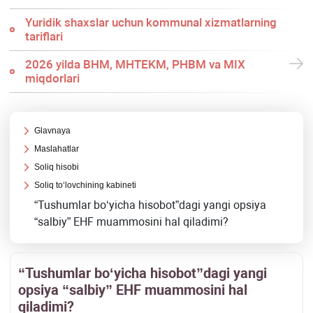
Yuridik shaхslar uchun kommunal хizmatlarning
tariflari
2026 yilda BHM, MHTEKM, PHBM va MIX
miqdorlari
Glavnaya
Maslahatlar
Soliq hisobi
Soliq toʻlovchining kabineti
“Tushumlar boʻyicha hisobot”dagi yangi opsiya
“salbiy” EHF muammosini hal qiladimi?
“Tushumlar boʻyicha hisobot”dagi yangi
opsiya “salbiy” EHF muammosini hal
qiladimi?