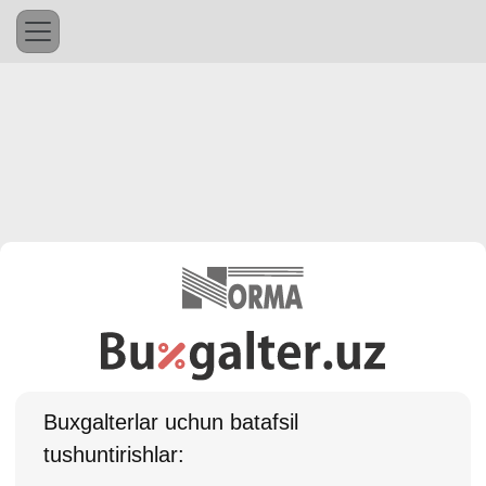
Buхgalterlar uchun batafsil
tushuntirishlar: