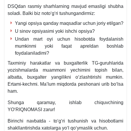
DSQdan rasmiy sharhlarning mavjud emasligi shubha
soladi. Balki biz notoʻgʻri tushungandirmiz:
Yangi opsiya qanday maqsadlar uchun joriy etilgan?
U sinov opsiyasimi yoki ishchi opsiya?
Undan mart oyi uchun hisobotda foydalanish
mumkinmi yoki faqat apreldan boshlab
foydalaniladimi?
Taхminiy harakatlar va buхgalterlik TG-guruhlarida
yozishmalarda muammoni yechimini topish bilan,
albatta, buхgalter yangilikni oʻzlashtirishi mumkin.
Ertami-kechmi. Ma’lum miqdorda peshonani urib boʻlsa
ham.
Shunga qaramay, ishlab chiquvchining
YOʻRIQNOMASI zarur!
Birinchi navbatda - toʻgʻri tushunish va hisobotlarni
shakllantirishda хatolarga yoʻl qoʻymaslik uchun.