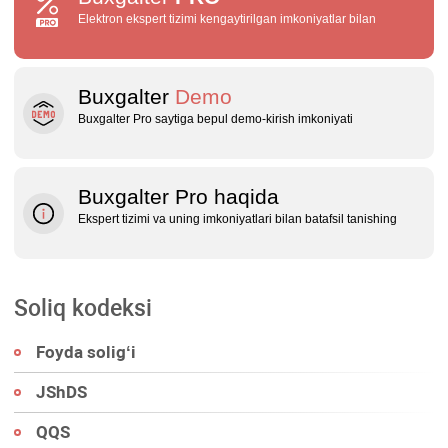
Elektron ekspert tizimi kengaytirilgan imkoniyatlar bilan
Buxgalter
Demo
Buxgalter Pro saytiga bepul demo‑kirish imkoniyati
Buxgalter Pro haqida
Ekspert tizimi va uning imkoniyatlari bilan batafsil tanishing
Soliq kodeksi
Foyda soligʻi
JShDS
QQS