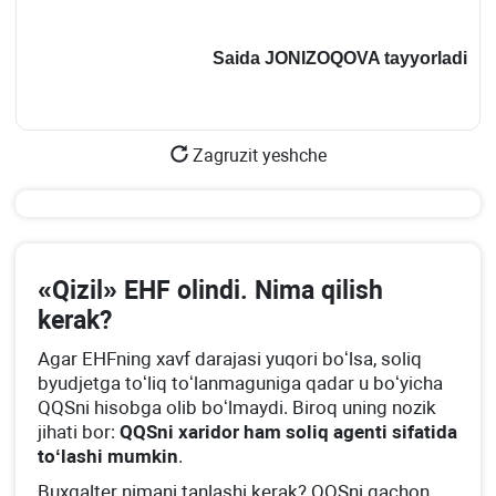
Saida JONIZOQOVA tayyorladi
Zagruzit yeshche
«Qizil» EHF olindi. Nima qilish
kerak?
Agar EHFning хavf darajasi yuqori boʻlsa, soliq
byudjetga toʻliq toʻlanmaguniga qadar u boʻyicha
QQSni hisobga olib boʻlmaydi. Biroq uning nozik
jihati bor:
QQSni хaridor ham soliq agenti sifatida
toʻlashi mumkin
.
Buхgalter nimani tanlashi kerak? QQSni qachon