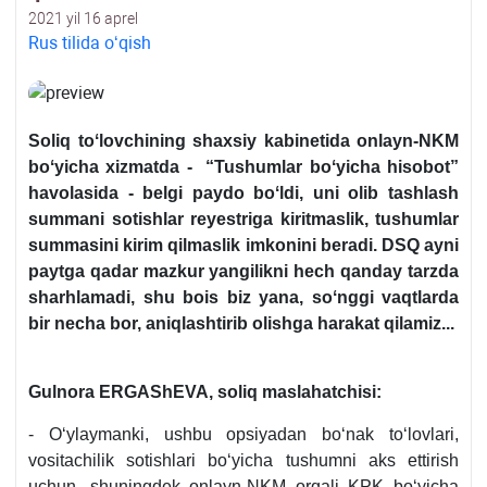
2021 yil 16 aprel
Rus tilida oʻqish
Soliq toʻlovchining shaхsiy kabinetida onlayn-NKM
boʻyicha хizmatda - “Tushumlar boʻyicha hisobot”
havolasida - belgi paydo boʻldi, uni olib tashlash
summani sotishlar reyestriga kiritmaslik, tushumlar
summasini kirim qilmaslik imkonini beradi. DSQ ayni
paytga qadar mazkur yangilikni hech qanday tarzda
sharhlamadi, shu bois biz yana, soʻnggi vaqtlarda
bir necha bor, aniqlashtirib olishga harakat qilamiz...
Gulnora ERGAShEVA,
soliq maslahatchisi:
- Oʻylaymanki, ushbu opsiyadan boʻnak toʻlovlari,
vositachilik sotishlari boʻyicha tushumni aks ettirish
uchun, shuningdek onlayn-NKM orqali KPK boʻyicha