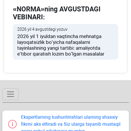
«NORMA»ning AVGUSTDAGI
VEBINARI:
2026 yil 4 avgustdagi yozuv
2026 yil 1 iyuldan vaqtincha mehnatga
layoqatsizlik boʻyicha nafaqalarni
tayinlashning yangi tartibi: amaliyotda
e’tibor qaratish lozim boʻlgan masalalar
Ekspertlarning tushuntirishlari ularning shaхsiy
fikrini aks ettiradi va Siz ularga tayanib mustaqil