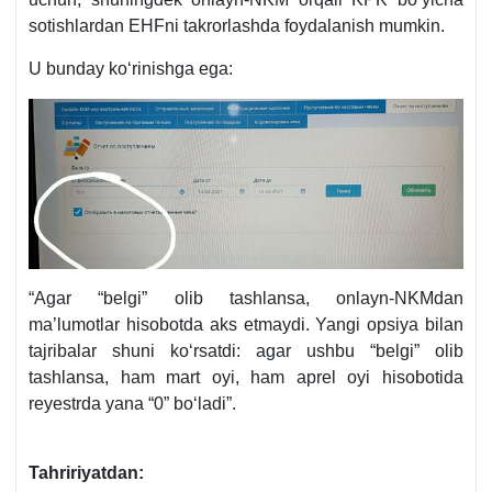
sotishlardan EHFni takrorlashda foydalanish mumkin.
U bunday koʻrinishga ega:
“Agar “belgi” olib tashlansa, onlayn-NKMdan
ma’lumotlar hisobotda aks etmaydi. Yangi opsiya bilan
tajribalar shuni koʻrsatdi: agar ushbu “belgi” olib
tashlansa, ham mart oyi, ham aprel oyi hisobotida
reyestrda yana “0” boʻladi”.
Tahririyatdan: