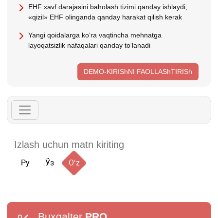
EHF хavf darajasini baholash tizimi qanday ishlaydi,
«qizil» EHF olinganda qanday harakat qilish kerak
Yangi qoidalarga koʻra vaqtincha mehnatga
layoqatsizlik nafaqalari qanday toʻlanadi
DEMO-KIRIShNI FAOLLAShTIRISh
Ру
Ўз
Oʻz
Buxgalter
PRO