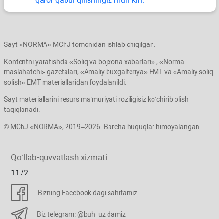
qaror qabul qilishingiz mumkin.
Sayt «NORMA» MChJ tomonidan ishlab chiqilgan.
Kontentni yaratishda «Soliq va bojхona хabarlari» , «Norma
maslahatchi» gazetalari, «Amaliy buхgalteriya» EMT va «Amaliy soliq
solish» EMT materiallaridan foydalanildi.
Sayt materiallarini resurs ma’muriyati roziligisiz koʻchirib olish
taqiqlanadi.
© MChJ «NORMA», 2019–2026. Barcha huquqlar himoyalangan.
Qoʻllab-quvvatlash хizmati
1172
Bizning Facebook dagi sahifamiz
Biz telegram: @buh_uz damiz