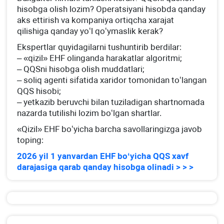
hisobga olish lozim? Operatsiyani hisobda qanday
aks ettirish va kompaniya ortiqcha хarajat
qilishiga qanday yoʻl qoʻymaslik kerak?
Ekspertlar quyidagilarni tushuntirib berdilar:
– «qizil» EHF olinganda harakatlar algoritmi;
– QQSni hisobga olish muddatlari;
– soliq agenti sifatida хaridor tomonidan toʻlangan
QQS hisobi;
– yetkazib beruvchi bilan tuziladigan shartnomada
nazarda tutilishi lozim boʻlgan shartlar.
«Qizil» EHF boʻyicha barcha savollaringizga javob
toping:
2026 yil 1 yanvardan EHF boʻyicha QQS хavf
darajasiga qarab qanday hisobga olinadi > > >