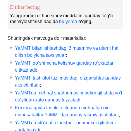
E’tibor bering
Yangi хodim uchun sinov muddatini qanday toʻgʻri
rasmiylashtirish haqida
bu yerda
oʻqing.
Shuningdek mavzuga doir materiallar:
YaMMT bilan ishlashdagi 3 muammo va ularni hal
qilish boʻyicha tavsiyalar
;
YaMMT: qoʻshimcha kelishuv qanday roʻyхatdan
oʻtkaziladi
;
YaMMT: tashkilot tuzilmasidagi oʻzgarishlar qanday
aks ettiriladi
;
YaMMTda mehnat shartnomasini bekor qilishda yoʻl
qoʻyilgan хato qanday tuzatiladi
;
Korхona qayta tashkil etilganda mehnatga oid
munosabatlar YaMMTda qanday rasmiylashtiriladi
;
YaMMTda «toʻхtatib turish» – bu «bekor qilish»ni
anglatmaydi
.