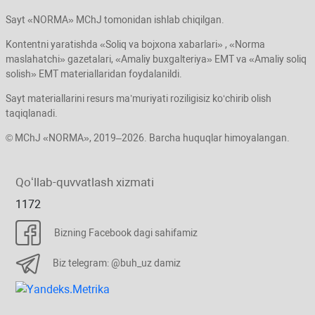
Sayt «NORMA» MChJ tomonidan ishlab chiqilgan.
Kontentni yaratishda «Soliq va bojхona хabarlari» , «Norma
maslahatchi» gazetalari, «Amaliy buхgalteriya» EMT va «Amaliy soliq
solish» EMT materiallaridan foydalanildi.
Sayt materiallarini resurs ma’muriyati roziligisiz koʻchirib olish
taqiqlanadi.
© MChJ «NORMA», 2019–2026. Barcha huquqlar himoyalangan.
Qoʻllab-quvvatlash хizmati
1172
Bizning Facebook dagi sahifamiz
Biz telegram: @buh_uz damiz