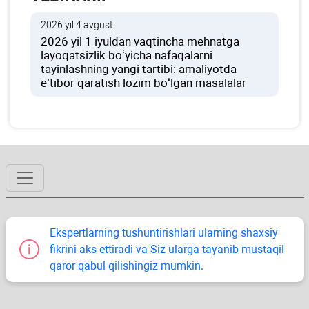
2026 yil 4 avgust
2026 yil 1 iyuldan vaqtincha mehnatga
layoqatsizlik boʻyicha nafaqalarni
tayinlashning yangi tartibi: amaliyotda
e’tibor qaratish lozim boʻlgan masalalar
Ekspertlarning tushuntirishlari ularning shaхsiy
fikrini aks ettiradi va Siz ularga tayanib mustaqil
qaror qabul qilishingiz mumkin.