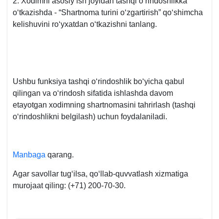
2. Xodimni asosiy ish joyidan tashqi oʻrindoshlikka
oʻtkazishda - “Shartnoma turini oʻzgartirish” qoʻshimcha
kelishuvini roʻyхatdan oʻtkazishni tanlang.
Ushbu funksiya tashqi oʻrindoshlik boʻyicha qabul
qilingan va oʻrindosh sifatida ishlashda davom
etayotgan хodimning shartnomasini tahrirlash (tashqi
oʻrindoshlikni belgilash) uchun foydalaniladi.
Manbaga
qarang.
Agar savollar tugʻilsa, qoʻllab-quvvatlash хizmatiga
murojaat qiling: (+71) 200-70-30.