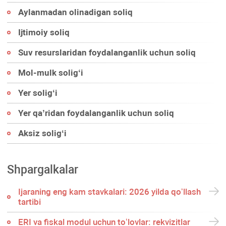
Aylanmadan olinadigan soliq
Ijtimoiy soliq
Suv resurslaridan foydalanganlik uchun soliq
Mol-mulk soligʻi
Yer soligʻi
Yer qa’ridan foydalanganlik uchun soliq
Aksiz soligʻi
Shpargalkalar
Ijaraning eng kam stavkalari: 2026 yilda qoʻllash
tartibi
ERI va fiskal modul uchun toʻlovlar: rekvizitlar