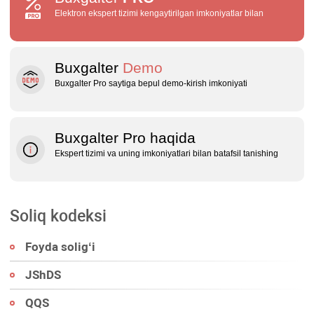
Elektron ekspert tizimi kengaytirilgan imkoniyatlar bilan
Buxgalter
Demo
Buxgalter Pro saytiga bepul demo‑kirish imkoniyati
Buxgalter Pro haqida
Ekspert tizimi va uning imkoniyatlari bilan batafsil tanishing
Soliq kodeksi
Foyda soligʻi
JShDS
QQS