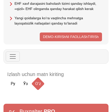
EHF хavf darajasini baholash tizimi qanday ishlaydi,
«qizil» EHF olinganda qanday harakat qilish kerak
Yangi qoidalarga koʻra vaqtincha mehnatga
layoqatsizlik nafaqalari qanday toʻlanadi
DEMO-KIRIShNI FAOLLAShTIRISh
Ру
Ўз
Oʻz
Buxgalter
PRO