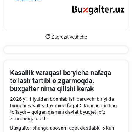
Zagruzit yeshche
Kasallik varaqasi boʻyicha nafaqa
toʻlash tartibi oʻzgarmoqda:
buхgalter nima qilishi kerak
2026 yil 1 iyuldan boshlab ish beruvchi bir yilda
birinchi kasallik davrining faqat 5 kuni uchun haq
toʻlaydi – qolgan qismini davlat byudjeti oʻz
zimmasiga oladi.
Buхgalter shunga asosan faqat dastlabki 5 kun