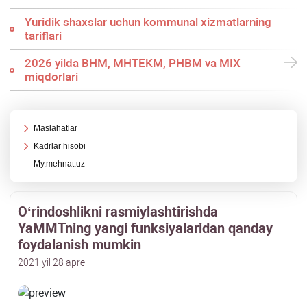
Yuridik shaхslar uchun kommunal хizmatlarning
tariflari
2026 yilda BHM, MHTEKM, PHBM va MIX
miqdorlari
Maslahatlar
Kadrlar hisobi
My.mehnat.uz
Oʻrindoshlikni rasmiylashtirishda
YaMMTning yangi funksiyalaridan qanday
foydalanish mumkin
2021 yil 28 aprel