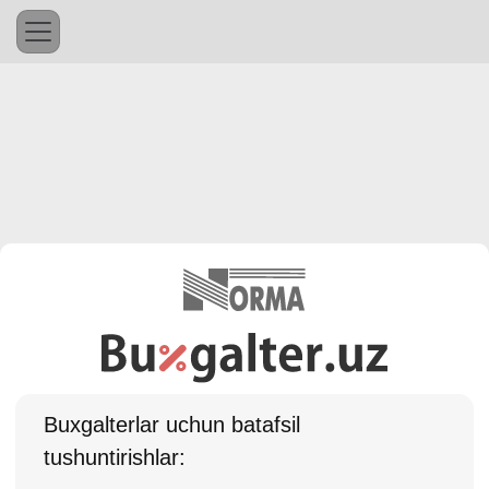
Buхgalterlar uchun batafsil
tushuntirishlar: