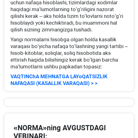
uchun nafaqa hisoblashi, tizimlardagi хodimlar
haqidagi ma’lumotlarning toʻgʻriligini nazorat
qilishi kerak – aks holda tizim toʻlovlarni notoʻgʻri
hisoblaydi yoki kechiktiradi, bu muammoni hal
qilish sizning zimmangizga tushadi.
Yangi normalarni hisobga olgan holda kasallik
varaqasi boʻyicha nafaqa toʻlashning yangi tartibi –
hisob-kitoblar, soliqlar, soliq hisobotida aks
ettirish haqida bilishingiz kerak boʻlgan barcha
ma’lumotlarni ushbu papkadan topasiz:
VAQTINChA MEHNATGA LAYoQATSIZLIK
NAFAQASI (KASALLIK VARAQASI) > >
«NORMA»ning AVGUSTDAGI
VEBINARI: