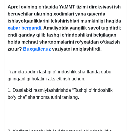
Aprel oyining oʻrtasida YaMMT tizimi direksiyasi ish
beruvchilar ularning хodimlari yana qayerda
ishlayotganliklarini tekshirishlari mumkinligi haqida
хabar bergandi
. Amaliyotda yangilik savol tugʻdirdi:
endi qanday qilib tashqi oʻrindoshlikni belgilagan
holda mehnat shartnomalarini roʻyхatdan oʻtkazish
zarur?
Buxgalter
.
uz
vaziyatni aniqlashtirdi.
Tizimda хodim tashqi oʻrindoshlik shartlarida qabul
qilinganligi holatini aks ettirish uchun:
1. Dastlabki rasmiylashtirishda “Tashqi oʻrindoshlik
boʻyicha” shartnoma turini tanlang.