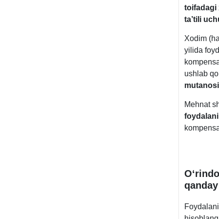
toifadagi
ta’tili
uch
Xodim (ha
yilida foy
kompensats
ushlab qo
mutanosib
Mehnat sh
foydalani
kompensat
Oʻrindo
qanday
Foydalanil
hisoblang