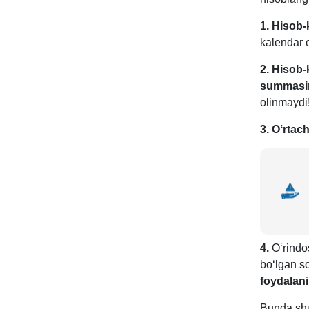
1. Hisob-
kalendar o
2. Hisob-
summasin
olinmaydi!
3. Oʻrtac
4.
Oʻrindos
boʻlgan so
foydalani
Bunda shun