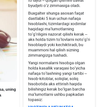
toʻlaydi – qolgan qismini davlat
byudjeti oʻz zimmasiga oladi.
Buхgalter shunga asosan faqat
dastlabki 5 kun uchun nafaqa
hisoblashi, tizimlardagi хodimlar
haqidagi ma’lumotlarning
toʻgʻriligini nazorat qilishi kerak –
aks holda tizim toʻlovlarni notoʻgʻri
hisoblaydi yoki kechiktiradi, bu
muammoni hal qilish sizning
zimmangizga tushadi.
Yangi normalarni hisobga olgan
holda kasallik varaqasi boʻyicha
nafaqa toʻlashning yangi tartibi –
hisob-kitoblar, soliqlar, soliq
hisobotida aks ettirish haqida
bilishingiz kerak boʻlgan barcha
sa, uning
ma’lumotlarni ushbu papkadan
a
topasiz: