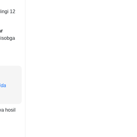
dingi 12
ar
 hisobga
ida
va hosil