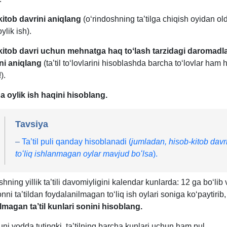
kitob davrini aniqlang
(oʻrindoshning ta’tilga chiqish oyidan ol
ylik ish).
kitob davri uchun mehnatga haq toʻlash tarzidagi daromadl
i aniqlang
(ta’til toʻlovlarini hisoblashda barcha toʻlovlar ham
).
ha oylik ish haqini hisoblang.
Tavsiya
–
Ta’til puli qanday hisoblanadi (
jumladan, hisob-kitob davr
toʻliq ishlanmagan oylar mavjud boʻlsa
).
hning yillik ta’tili davomiyligini kalendar kunlarda: 12 ga boʻlib 
nni ta’tildan foydalanilmagan toʻliq ish oylari soniga koʻpaytirib,
lmagan ta’til kunlari sonini hisoblang.
i yodda tutingki, ta’tilning barcha kunlari uchun ham pul