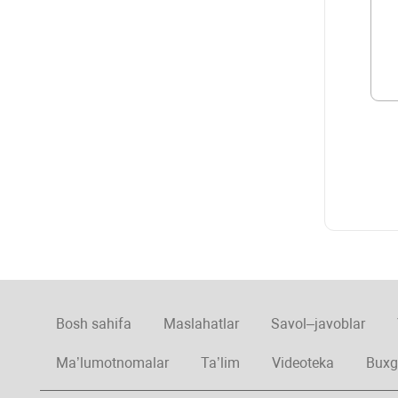
Bosh sahifa
Maslahatlar
Savol–javoblar
Ma’lumotnomalar
Ta’lim
Videoteka
Buxg