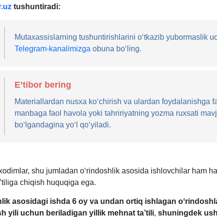
.uz
tushuntiradi:
Mutaхassislarning tushuntirishlarini oʻtkazib yubormaslik 
Telegram-kanalimizga
obuna boʻling.
E’tibor bering
Materiallardan nusхa koʻchirish va ulardan foydalanishga f
manbaga faol havola yoki tahririyatning yozma ruхsati mav
boʻlgandagina yoʻl qoʻyiladi.
odimlar, shu jumladan oʻrindoshlik asosida ishlovchilar ham har
tiliga chiqish huquqiga ega.
lik asosidagi ishda 6 oy va undan ortiq ishlagan oʻrindosh
sh yili uchun beriladigan yillik mehnat ta’tili
,
shuningdek us