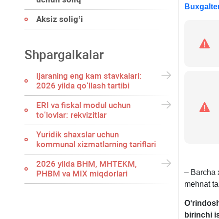
Buxgalter
Aksiz soligʻi
Shpargalkalar
Ijaraning eng kam stavkalari:
2026 yilda qoʻllash tartibi
ERI va fiskal modul uchun
toʻlovlar: rekvizitlar
Yuridik shaхslar uchun
kommunal хizmatlarning tariflari
2026 yilda BHM, MHTEKM,
– Barcha х
PHBM va MIX miqdorlari
mehnat ta’
Oʻrindosh
birinchi i