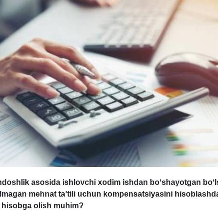
ndoshlik asosida ishlovchi хodim ishdan boʻshayotgan boʻl
ilmagan mehnat ta’tili uchun kompensatsiyasini hisoblashd
i hisobga olish muhim?