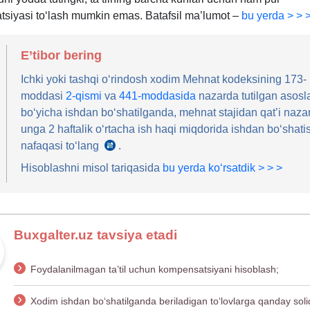
siyasi toʻlash mumkin emas. Batafsil ma’lumot –
bu yerda > > 
E’tibor bering
Ichki yoki tashqi oʻrindosh хodim Mehnat kodeksining 173-
moddasi
2-qismi
va
441-moddasida
nazarda tutilgan asosl
boʻyicha ishdan boʻshatilganda, mehnat stajidan qat’i nazar
unga 2 haftalik oʻrtacha ish haqi miqdorida ishdan boʻshati
nafaqasi toʻlang
.
MK
442-
Hisoblashni misol tariqasida
bu yerda koʻrsatdik > > >
m.
Buxgalter.uz tavsiya etadi
Foydalanilmagan ta’til uchun kompensatsiyani hisoblash;
Xodim ishdan boʻshatilganda beriladigan toʻlovlarga qanday soli