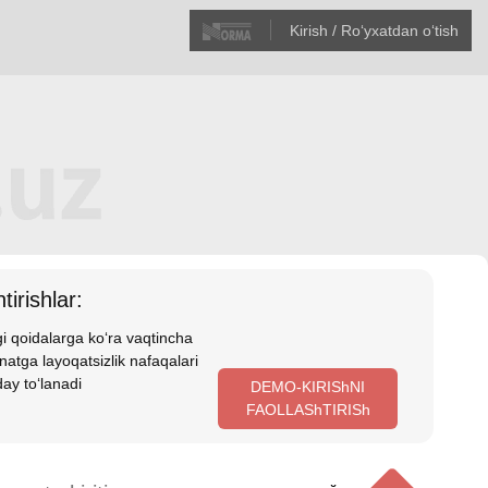
Kirish / Roʻyхatdan oʻtish
tirishlar:
i qoidalarga koʻra vaqtincha
atga layoqatsizlik nafaqalari
ay toʻlanadi
DEMO-KIRIShNI
FAOLLAShTIRISh