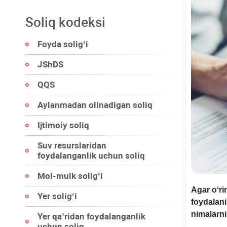
Soliq kodeksi
Foyda soligʻi
JShDS
QQS
Aylanmadan olinadigan soliq
Ijtimoiy soliq
Suv resurslaridan
foydalanganlik uchun soliq
Mol-mulk soligʻi
Agar oʻri
Yer soligʻi
foydalan
nimalarn
Yer qa’ridan foydalanganlik
uchun soliq