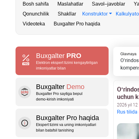
Bosh sahifa
Maslahatlar
Savol–javoblar
Ya
Konstruktor
Kalkulyato
Qonunchilik
Shakllar
Videoteka
Buxgalter Pro haqida
Buxgalter
PRO
Glavnaya
Oʻrindos
Elektron ekspert tizimi kengaytirilgan
kompens
imkoniyatlar bilan
Buxgalter
Demo
Oʻrindo
Buxgalter Pro saytiga bepul
uchun k
demo‑kirish imkoniyati
2026 yil 12
Rus tilida
Buxgalter Pro haqida
Ekspert tizimi va uning imkoniyatlari
bilan batafsil tanishing