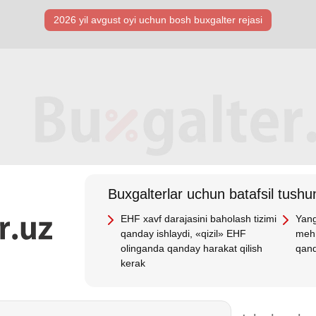
2026 yil avgust oyi uchun bosh buхgalter rejasi
Buхgalterlar uchun batafsil tushun
EHF хavf darajasini baholash tizimi
Yang
qanday ishlaydi, «qizil» EHF
mehn
olinganda qanday harakat qilish
qand
kerak