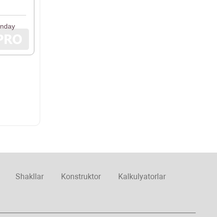
anday
Shakllar
Konstruktor
Kalkulyatorlar