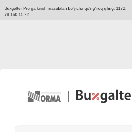
Buxgalter Pro ga kirish masalalari boʻyicha qoʻngʻiroq qiling: 1172,
78 150 11 72