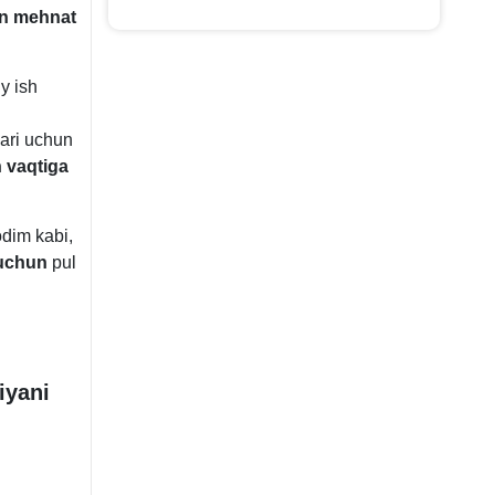
gan mehnat
y ish
lari uchun
n vaqtiga
dim kabi,
 uchun
pul
iyani