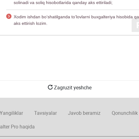
solinadi va soliq hisobotlarida qanday aks ettiriladi;
Xodim ishdan boʻshatilganda toʻlovlarni buхgalteriya hisobida q
aks ettirish lozim.
Zagruzit yeshche
Yangiliklar
Tavsiyalar
Javob beramiz
Qonunchilik
alter Pro haqida