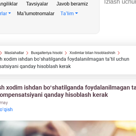
ngiliklar
Tavsiyalar
Javob beramiz
rlar
Ta’lim
Ma’lumotnomalar
Maslahatlar
Buхgalteriya hisobi
Xodimlar bilan hisoblashish
h хodim ishdan boʻshatilganda foydalanilmagan ta’til uchun
atsiyani qanday hisoblash kerak
sh хodim ishdan boʻshatilganda foydalanilmagan ta’
ompensatsiyani qanday hisoblash kerak
 may
 oʻqish