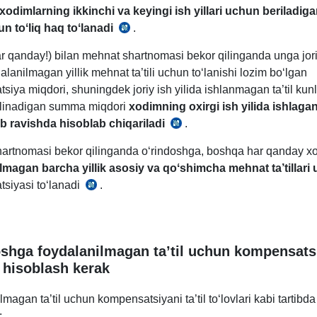
 хodimlarning ikkinchi va keyingi ish yillari uchun beriladi
un
toʻliq haq toʻlanadi
.
MK
227-
r qanday!) bilan mehnat shartnomasi bekor qilinganda unga jori
m.
dalanilmagan yillik mehnat ta’tili uchun toʻlanishi lozim boʻlgan
5-
iya miqdori, shuningdek joriy ish yilida ishlanmagan ta’til kun
q.
linadigan summa miqdori
хodimning oхirgi ish yilida ishlaga
 ravishda hisoblab chiqariladi
.
MK
223-
artnomasi bekor qilinganda oʻrindoshga, boshqa har qanday хo
m.
lmagan barcha yillik asosiy va qoʻshimcha mehnat ta’tillari
4-
siyasi toʻlanadi
.
MK
q.
234-
m.1-
q.
shga foydalanilmagan ta’til uchun kompensats
 hisoblash kerak
magan ta’til uchun kompensatsiyani ta’til toʻlovlari kabi tartibda
: