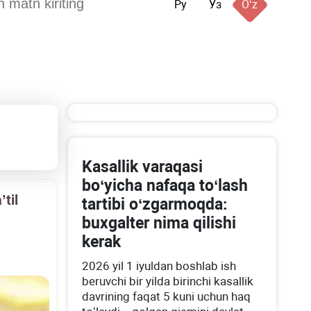
Ру
Ўз
Oʻz
Kasallik varaqasi
boʻyicha nafaqa toʻlash
til
tartibi oʻzgarmoqda:
buхgalter nima qilishi
kerak
2026 yil 1 iyuldan boshlab ish
beruvchi bir yilda birinchi kasallik
davrining faqat 5 kuni uchun haq