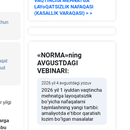
VAQTINChA MEHNATGA
LAYoQATSIZLIK NAFAQASI
(KASALLIK VARAQASI) > >
uchun
«NORMA»ning
aqat
AVGUSTDAGI
jud
VEBINARI:
2026 yil 4 avgustdagi yozuv
2026 yil 1 iyuldan vaqtincha
mehnatga layoqatsizlik
boʻyicha nafaqalarni
 yilgi
tayinlashning yangi tartibi:
amaliyotda e’tibor qaratish
lozim boʻlgan masalalar
larga
hbu