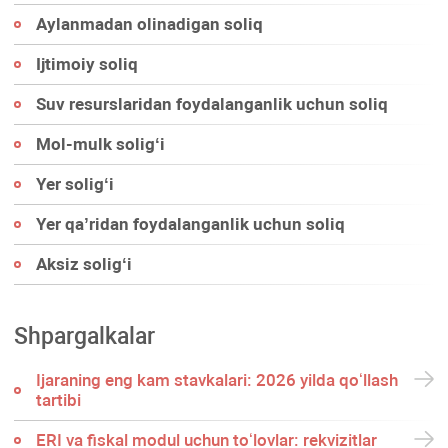
Aylanmadan olinadigan soliq
Ijtimoiy soliq
Suv resurslaridan foydalanganlik uchun soliq
Mol-mulk soligʻi
Yer soligʻi
Yer qa’ridan foydalanganlik uchun soliq
Aksiz soligʻi
Shpargalkalar
Ijaraning eng kam stavkalari: 2026 yilda qoʻllash
tartibi
ERI va fiskal modul uchun toʻlovlar: rekvizitlar