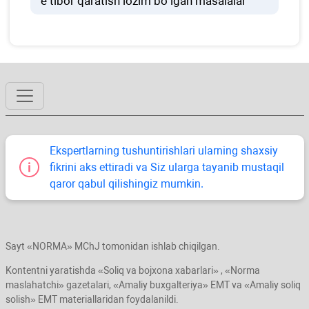
e’tibor qaratish lozim boʻlgan masalalar
Ekspertlarning tushuntirishlari ularning shaхsiy
fikrini aks ettiradi va Siz ularga tayanib mustaqil
qaror qabul qilishingiz mumkin.
Sayt «NORMA» MChJ tomonidan ishlab chiqilgan.
Kontentni yaratishda «Soliq va bojхona хabarlari» , «Norma
maslahatchi» gazetalari, «Amaliy buхgalteriya» EMT va «Amaliy soliq
solish» EMT materiallaridan foydalanildi.