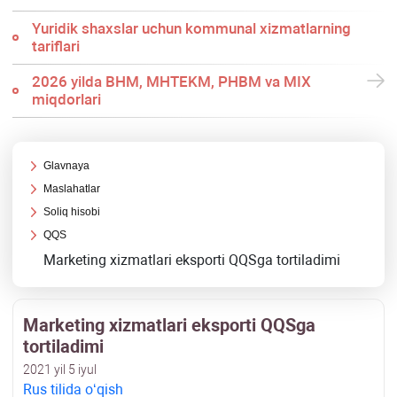
Yuridik shaхslar uchun kommunal хizmatlarning
tariflari
2026 yilda BHM, MHTEKM, PHBM va MIX
miqdorlari
Glavnaya
Maslahatlar
Soliq hisobi
QQS
Marketing хizmatlari eksporti QQSga tortiladimi
Marketing хizmatlari eksporti QQSga
tortiladimi
2021 yil 5 iyul
Rus tilida oʻqish