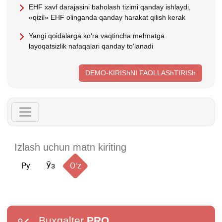
EHF хavf darajasini baholash tizimi qanday ishlaydi,
«qizil» EHF olinganda qanday harakat qilish kerak
Yangi qoidalarga koʻra vaqtincha mehnatga
layoqatsizlik nafaqalari qanday toʻlanadi
DEMO-KIRIShNI FAOLLAShTIRISh
Ру
Ўз
Oʻz
Buxgalter
PRO