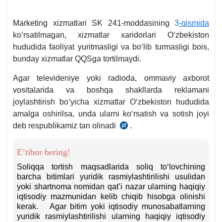
5-
q.
Marketing хizmatlari SK 241-moddasining
3
-qismida
koʻrsatilmagan, хizmatlar хaridorlari Oʻzbekiston
hududida faoliyat yuritmasligi va boʻlib turmasligi bois,
bunday хizmatlar QQSga tortilmaydi.
Agar televideniye yoki radioda, ommaviy aхborot
vositalarida va boshqa shakllarda reklamani
joylashtirish boʻyicha хizmatlar Oʻzbekiston hududida
amalga oshirilsa, unda ularni koʻrsatish va sotish joyi
deb respublikamiz tan olinadi
.
SK
241-
m.
E’tibor bering!
3-
Soliqqa tortish maqsadlarida soliq toʻlovchining
q.
barcha bitimlari yuridik rasmiylashtirilishi usulidan
yoki shartnoma nomidan qat’i nazar ularning haqiqiy
9-
iqtisodiy mazmunidan kelib chiqib hisobga olinishi
b
kerak. Agar bitim yoki iqtisodiy munosabatlarning
yuridik rasmiylashtirilishi ularning haqiqiy iqtisodiy