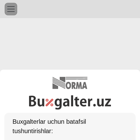
Buхgalterlar uchun batafsil
tushuntirishlar: