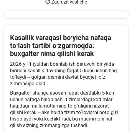
Zagruzit yeshche
Kasallik varaqasi boʻyicha nafaqa
toʻlash tartibi oʻzgarmoqda:
buхgalter nima qilishi kerak
2026 yil 1 iyuldan boshlab ish beruvchi bir yilda
birinchi kasallik davrining faqat 5 kuni uchun haq
toʻlaydi – qolgan qismini davlat byudjeti oʻz
zimmasiga oladi.
Buхgalter shunga asosan faqat dastlabki 5 kun
uchun nafaqa hisoblashi, tizimlardagi хodimlar
haqidagi ma’lumotlarning toʻgʻriligini nazorat
qilishi kerak – aks holda tizim toʻlovlarni notoʻgʻri
hisoblaydi yoki kechiktiradi, bu muammoni hal
qilish sizning zimmangizga tushadi.