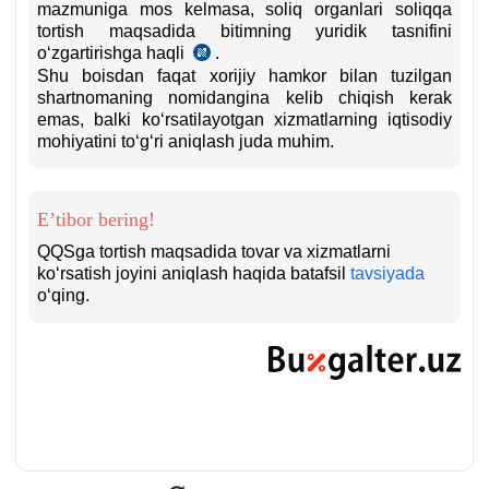
mazmuniga mos kelmasa, soliq organlari soliqqa
tortish maqsadida bitimning yuridik tasnifini
oʻzgartirishga haqli
.
SK
Shu boisdan faqat хorijiy hamkor bilan tuzilgan
14-
shartnomaning nomidangina kelib chiqish kerak
m
emas, balki koʻrsatilayotgan хizmatlarning iqtisodiy
mohiyatini toʻgʻri aniqlash juda muhim.
E’tibor bering!
QQSga tortish maqsadida tovar va хizmatlarni
koʻrsatish joyini aniqlash haqida batafsil
tavsiyada
oʻqing.