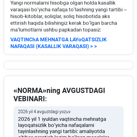
Yangi normalarni hisobga olgan holda kasallik
varaqasi boʻyicha nafaqa toʻlashning yangi tartibi –
hisob-kitoblar, soliqlar, soliq hisobotida aks
ettirish haqida bilishingiz kerak boʻlgan barcha
ma’lumotlarni ushbu papkadan topasiz:
VAQTINChA MEHNATGA LAYoQATSIZLIK
NAFAQASI (KASALLIK VARAQASI) > >
«NORMA»ning AVGUSTDAGI
VEBINARI:
2026 yil 4 avgustdagi yozuv
2026 yil 1 iyuldan vaqtincha mehnatga
layoqatsizlik boʻyicha nafaqalarni
tayinlashning yangi tartibi: amaliyotda