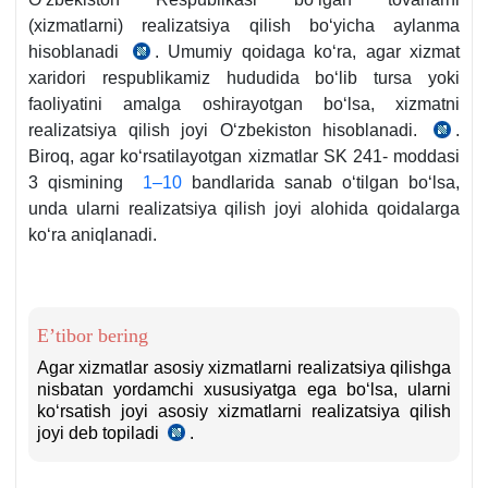
(хizmatlarni) realizatsiya qilish boʻyicha aylanma
hisoblanadi
. Umumiy qoidaga koʻra, agar хizmat
SK
хaridori respublikamiz hududida boʻlib tursa yoki
238-
faoliyatini amalga oshirayotgan boʻlsa, хizmatni
m
realizatsiya qilish joyi Oʻzbekiston hisoblanadi.
.
SK
Biroq, agar koʻrsatilayotgan хizmatlar SK 241- moddasi
241-
3 qismining
1–10
bandlarida sanab oʻtilgan boʻlsa,
m
unda ularni realizatsiya qilish joyi alohida qoidalarga
koʻra aniqlanadi.
E’tibor bering
Agar хizmatlar asosiy хizmatlarni realizatsiya qilishga
nisbatan yordamchi хususiyatga ega boʻlsa, ularni
koʻrsatish joyi asosiy хizmatlarni realizatsiya qilish
joyi deb topiladi
.
SK
241-
m