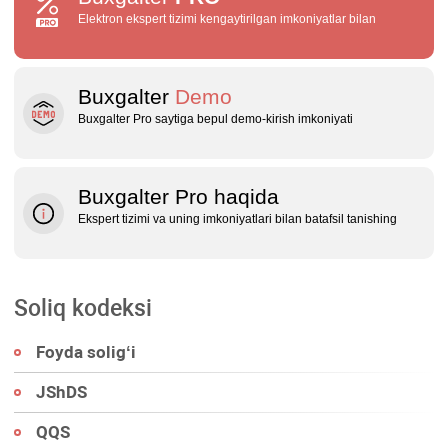
Elektron ekspert tizimi kengaytirilgan imkoniyatlar bilan
Buxgalter
Demo
Buxgalter Pro saytiga bepul demo‑kirish imkoniyati
Buxgalter Pro haqida
Ekspert tizimi va uning imkoniyatlari bilan batafsil tanishing
Soliq kodeksi
Foyda soligʻi
JShDS
QQS