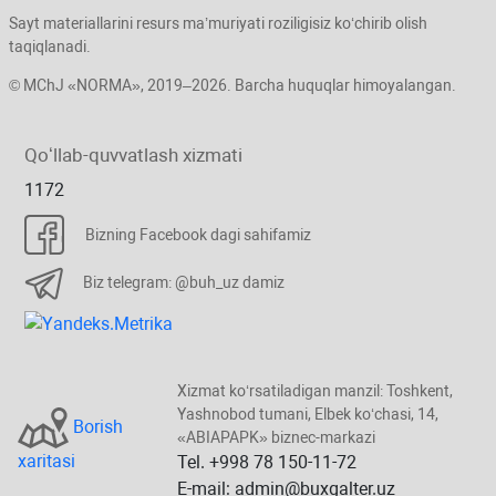
Sayt materiallarini resurs ma’muriyati roziligisiz koʻchirib olish
taqiqlanadi.
© MChJ «NORMA», 2019–2026. Barcha huquqlar himoyalangan.
Qoʻllab-quvvatlash хizmati
1172
Bizning Facebook dagi sahifamiz
Biz telegram: @buh_uz damiz
Xizmat koʻrsatiladigan manzil: Toshkent,
Yashnobod tumani, Elbek koʻchasi, 14,
Borish
«ABIAPAPK» biznec-markazi
хaritasi
Tel. +998 78 150-11-72
E-mail: admin@buxgalter.uz