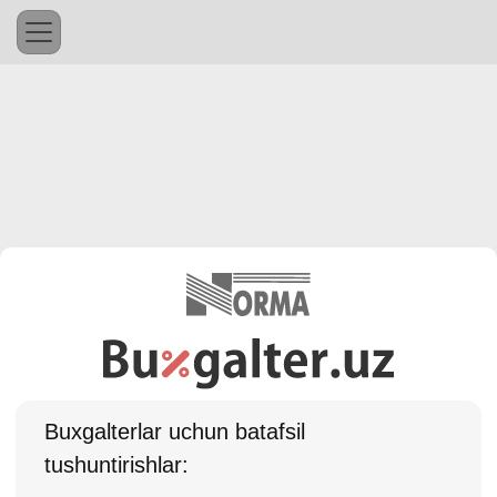
Buхgalterlar uchun batafsil
tushuntirishlar: