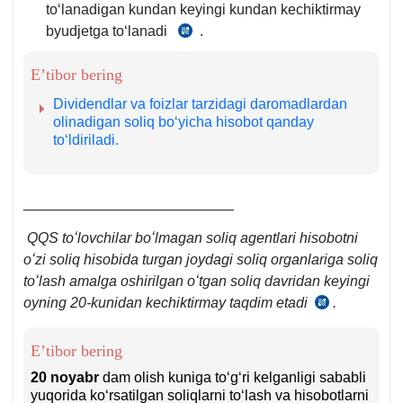
toʻlanadigan kundan keyingi kundan kechiktirmay
byudjetga toʻlanadi
.
SK
345-
E’tibor bering
m.
5-
Dividendlar va foizlar tarzidagi daromadlardan
6-
olinadigan soliq boʻyicha hisobot qanday
toʻldiriladi.
q.
__________________________
QQS toʻlovchilar boʻlmagan soliq agentlari hisobotni
oʻzi soliq hisobida turgan joydagi soliq organlariga soliq
toʻlash amalga oshirilgan oʻtgan soliq davridan keyingi
oyning 20-kunidan kechiktirmay taqdim etadi
.
SK
273-
m.
E’tibor bering
4-
20 noyabr
dam olish kuniga toʻgʻri kelganligi sababli
q.
yuqorida koʻrsatilgan soliqlarni toʻlash va hisobotlarni