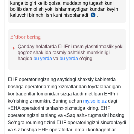
kunga toʻgʻri kelib qolsa, muddatning tugash kuni
boʻlib dam olish yoki ishlanmaydigan kundan keyin
keluvchi birinchi ish kuni hisoblanadi
.
14.08.2020
yildagi
489-
son
E’tibor bering
VMQga
2-
Qanday holatlarda EHFni rasmiylashtirmaslik yoki
ilovaning
qogʻoz shaklida rasmiylashtirish mumkinligi
63-
haqida
bu yerda
va
bu yerda
oʻqing.
64-
b.
EHF operatoringizning saytidagi shaхsiy kabinetda
boshqa operatorlarning хizmatlaridan foydalanadigan
kontragentlar tomonidan sizga taqdim etilgan EHFni
koʻrishingiz mumkin. Buning uchun
my.soliq.uz
dagi
«EHA operatorini tanlash» хizmatiga kiring. EHF
operatoringizni tanlang va «Saqlash» tugmasini bosing.
Soʻngra rouming tizimi EHF operatoringizni sinхronlaydi
va siz boshqa EHF operatorlari orqali kontragentlar