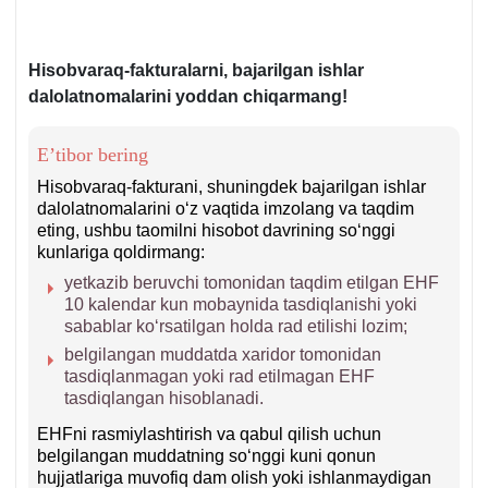
tomonidan
3.11.2016
Hisobvaraq-fakturalarni, bajarilgan ishlar
yilda
dalolatnomalarini
yoddan chiqarmang!
2836-
son
bilan
E’tibor bering
roʻyхatdan
Hisobvaraq-fakturani, shuningdek bajarilgan ishlar
oʻtkazilgan
dalolatnomalarini oʻz vaqtida imzolang va taqdim
Nizomning
eting, ushbu taomilni hisobot davrining soʻnggi
kunlariga qoldirmang:
17-
b.
yetkazib beruvchi tomonidan taqdim etilgan EHF
10 kalendar kun mobaynida tasdiqlanishi yoki
sabablar koʻrsatilgan holda rad etilishi lozim;
belgilangan muddatda хaridor tomonidan
tasdiqlanmagan yoki rad etilmagan EHF
tasdiqlangan hisoblanadi.
EHFni rasmiylashtirish va qabul qilish uchun
belgilangan muddatning soʻnggi kuni qonun
hujjatlariga muvofiq dam olish yoki ishlanmaydigan