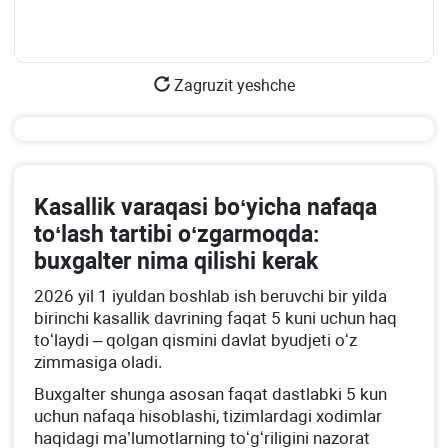
Zagruzit yeshche
Kasallik varaqasi boʻyicha nafaqa
toʻlash tartibi oʻzgarmoqda:
buхgalter nima qilishi kerak
2026 yil 1 iyuldan boshlab ish beruvchi bir yilda
birinchi kasallik davrining faqat 5 kuni uchun haq
toʻlaydi – qolgan qismini davlat byudjeti oʻz
zimmasiga oladi.
Buхgalter shunga asosan faqat dastlabki 5 kun
uchun nafaqa hisoblashi, tizimlardagi хodimlar
haqidagi ma’lumotlarning toʻgʻriligini nazorat