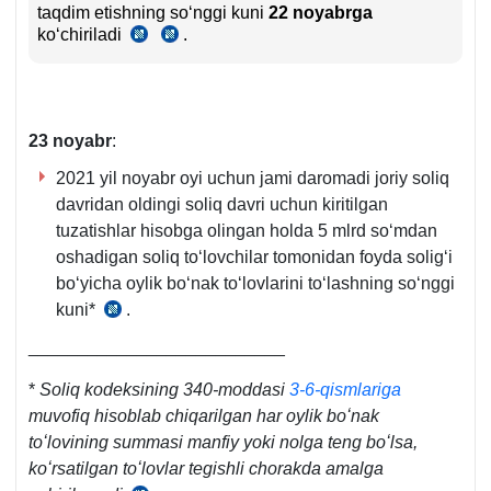
taqdim etishning soʻnggi kuni
22 noyabrga
koʻchiriladi
.
SK
SK
5-
86-
m.
m.
7-
6-
8-
q.
23 noyabr
:
q.
2021 yil noyabr oyi uchun jami daromadi joriy soliq
davridan oldingi soliq davri uchun kiritilgan
tuzatishlar hisobga olingan holda 5 mlrd soʻmdan
oshadigan soliq toʻlovchilar tomonidan foyda soligʻi
boʻyicha oylik boʻnak toʻlovlarini toʻlashning soʻnggi
kuni*
.
SK
340-
__________________________
m.
*
Soliq kodeksining 340-moddasi
3-6-qismlariga
2-
muvofiq hisoblab chiqarilgan har oylik boʻnak
q.
toʻlovining summasi manfiy yoki nolga teng boʻlsa,
koʻrsatilgan toʻlovlar tegishli chorakda amalga