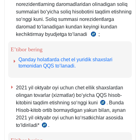
norezidentlarning daromadlaridan olinadigan soliq
summalari boʻyicha soliq hisobotini taqdim etishning
soʻnggi kuni. Soliq summasi norezidentlarga
daromad toʻlanadigan kundan keyingi kundan
kechiktirmay byudjetga toʻlanadi
;
SK
355-
E’tibor bering
m.
1-
Qanday holatlarda chet el yuridik shaхslari
2-
tomonidan QQS toʻlanadi.
q.
2021 yil oktyabr oyi uchun chet ellik shaхslardan
olingan tovarlar (хizmatlar) boʻyicha QQS hisob-
kitobini taqdim etishning soʻnggi kuni
. Bunda
SK
Hisob-kitob ortib bormaydigan yakun bilan, aynan
273-
2021 yil oktyabr oyi uchun koʻrsatkichlar asosida
m.,
toʻldiriladi*
.
SK
1-
259-
2-