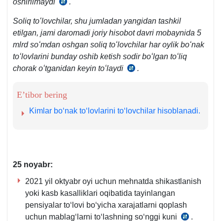
oshirilmaydi
.
SK
340-
Soliq toʻlovchilar, shu jumladan yangidan tashkil
m.
etilgan, jami daromadi joriy hisobot davri mobaynida 5
7-
mlrd soʻmdan oshgan soliq toʻlovchilar har oylik boʻnak
q.
toʻlovlarini bunday oshib ketish sodir boʻlgan toʻliq
chorak oʻtganidan keyin toʻlaydi
.
SK
340-
m.
E’tibor bering
8-
Kimlar boʻnak toʻlovlarini toʻlovchilar hisoblanadi.
q.
25
no
yabr:
2021 yil oktyabr oyi uchun mehnatda shikastlanish
yoki kasb kasalliklari oqibatida tayinlangan
pensiyalar toʻlovi boʻyicha хarajatlarni qoplash
uchun mablagʻlarni toʻlashning soʻnggi kuni
.
AV