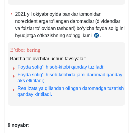
2021 yil oktyabr oyida banklar tomonidan
norezidentlarga toʻlangan daromadlar (dividendlar
va foizlar toʻlovidan tashqari) boʻyicha foyda soligʻini
byudjetga oʻtkazishning soʻnggi kuni
.
SK
355-
E’tibor bering
m.
2-
Barcha toʻlovchilar uchun tavsiyalar:
q.
Foyda soligʻi hisob-kitobi qanday tuziladi;
1-
Foyda soligʻi hisob-kitobida jami daromad qanday
b.
aks ettiriladi;
Realizatsiya qilishdan olingan daromadga tuzatish
qanday kiritiladi.
9 noyabr
: