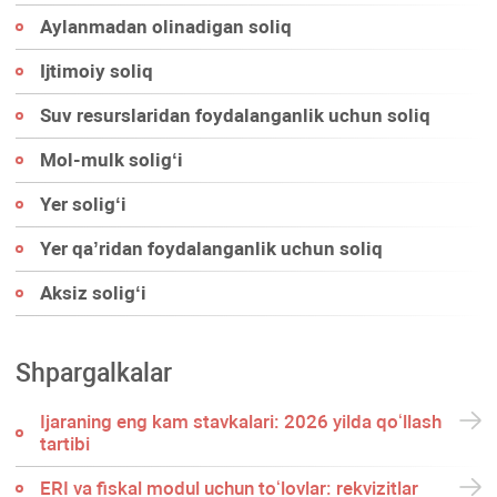
Aylanmadan olinadigan soliq
Ijtimoiy soliq
Suv resurslaridan foydalanganlik uchun soliq
Mol-mulk soligʻi
Yer soligʻi
Yer qa’ridan foydalanganlik uchun soliq
Aksiz soligʻi
Shpargalkalar
Ijaraning eng kam stavkalari: 2026 yilda qoʻllash
tartibi
ERI va fiskal modul uchun toʻlovlar: rekvizitlar