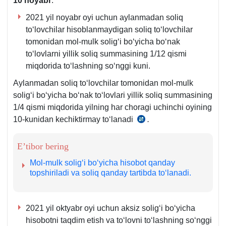
10 noyabr
:
2021 yil noyabr oyi uchun aylanmadan soliq
toʻlovchilar hisoblanmaydigan soliq toʻlovchilar
tomonidan mol-mulk soligʻi boʻyicha boʻnak
toʻlovlarni yillik soliq summasining 1/12 qismi
miqdorida toʻlashning soʻnggi kuni.
Aylanmadan soliq toʻlovchilar tomonidan mol-mulk
soligʻi boʻyicha boʻnak toʻlovlari yillik soliq summasining
1/4 qismi miqdorida yilning har choragi uchinchi oyining
10-kunidan kechiktirmay toʻlanadi
.
SK
417-
m.
E’tibor bering
6-
Mol-mulk soligʻi boʻyicha hisobot qanday
q.
topshiriladi va soliq qanday tartibda toʻlanadi.
2021 yil oktyabr oyi uchun aksiz soligʻi boʻyicha
hisobotni taqdim etish va toʻlovni toʻlashning soʻnggi