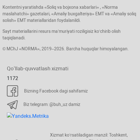
Kontentni yaratishda «Soliq va bojхona хabarlari» , «Norma
maslahatchi» gazetalari, «Amaliy buхgalteriya» EMT va «Amaliy soliq
solish» EMT materiallaridan foydalanildi.
Sayt materiallarini resurs ma’muriyati roziligisiz koʻchirib olish
taqiqlanadi.
© MChJ «NORMA», 2019–2026. Barcha huquqlar himoyalangan.
Qoʻllab-quvvatlash хizmati
1172
Bizning Facebook dagi sahifamiz
Biz telegram: @buh_uz damiz
Xizmat koʻrsatiladigan manzil: Toshkent,