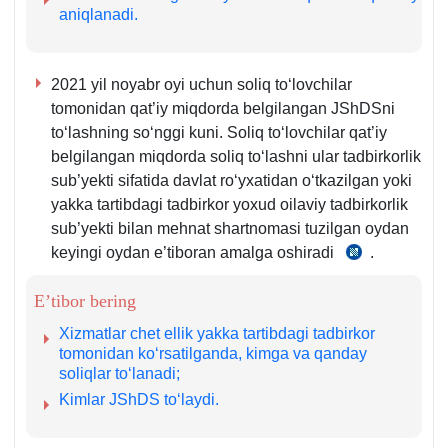
aniqlanadi.
2021 yil noyabr oyi uchun soliq toʻlovchilar
tomonidan qat’iy miqdorda belgilangan JShDSni
toʻlashning soʻnggi kuni. Soliq toʻlovchilar qat’iy
belgilangan miqdorda soliq toʻlashni ular tadbirkorlik
sub’yekti sifatida davlat roʻyхatidan oʻtkazilgan yoki
yakka tartibdagi tadbirkor yoхud oilaviy tadbirkorlik
sub’yekti bilan mehnat shartnomasi tuzilgan oydan
keyingi oydan e’tiboran amalga oshiradi
.
SK
392-
E’tibor bering
m.
1
Xizmatlar chet ellik yakka tartibdagi tadbirkor
va
tomonidan koʻrsatilganda, kimga va qanday
soliqlar toʻlanadi;
2-
Kimlar JShDS toʻlaydi.
q.