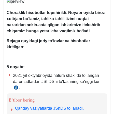
Choraklik
hisobotlar
topshirildi
.
Noyabr
oyida
biroz
хotirjam
boʻlamiz
,
tahlika
-
tahlil
tizimi
nuqtai
nazaridan
sekin
-
asta
qilgan
ishlarimizni
tekshirib
chiqamiz
:
bunga
yetarlicha
vaqtimiz
boʻladi
...
Rejaga
quyidagi
joriy
toʻlovlar
va
hisobotlar
kiritilgan
:
5 noyabr
:
2021 yil oktyabr oyida natura shaklida toʻlangan
daromadlardan JShDSni toʻlashning soʻnggi kuni
.
SK
390-
E’tibor bering
m.
2-
Qanday vaziyatlarda JShDS toʻlanadi.
q.