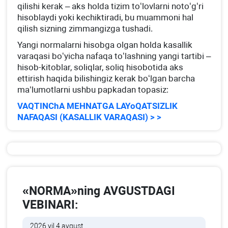
qilishi kerak – aks holda tizim toʻlovlarni notoʻgʻri
hisoblaydi yoki kechiktiradi, bu muammoni hal
qilish sizning zimmangizga tushadi.
Yangi normalarni hisobga olgan holda kasallik
varaqasi boʻyicha nafaqa toʻlashning yangi tartibi –
hisob-kitoblar, soliqlar, soliq hisobotida aks
ettirish haqida bilishingiz kerak boʻlgan barcha
ma’lumotlarni ushbu papkadan topasiz:
VAQTINChA MEHNATGA LAYoQATSIZLIK
NAFAQASI (KASALLIK VARAQASI) > >
«NORMA»ning AVGUSTDAGI
VEBINARI:
2026 yil 4 avgust