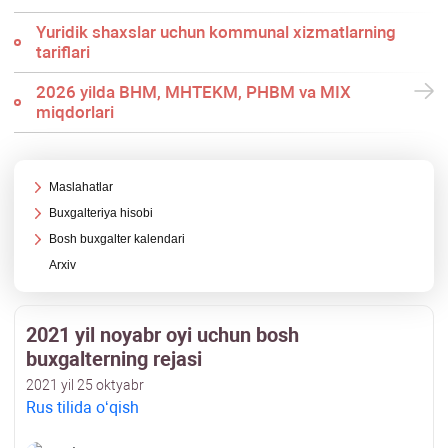
Yuridik shaхslar uchun kommunal хizmatlarning
tariflari
2026 yilda BHM, MHTEKM, PHBM va MIX
miqdorlari
Maslahatlar
Buхgalteriya hisobi
Bosh buхgalter kalendari
Arхiv
2021 yil noyabr oyi uchun bosh
buхgalterning rejasi
2021 yil 25 oktyabr
Rus tilida oʻqish