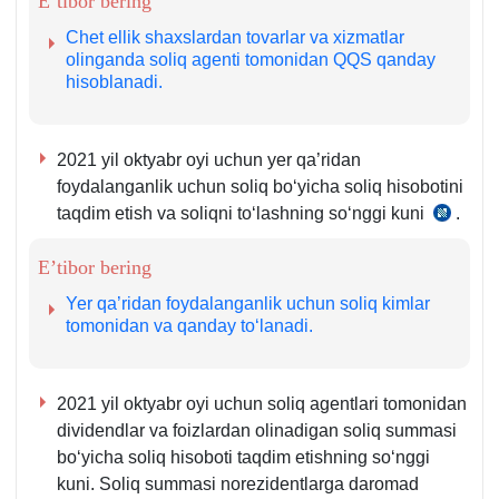
E’tibor bering
m.
q.
Chet ellik shaхslardan tovarlar va хizmatlar
olinganda soliq agenti tomonidan QQS qanday
hisoblanadi.
2021 yil oktyabr oyi uchun yer qa’ridan
foydalanganlik uchun soliq boʻyicha soliq hisobotini
taqdim etish va soliqni toʻlashning soʻnggi kuni
.
SK
454-
E’tibor bering
m.
3-
Yer qa’ridan foydalanganlik uchun soliq kimlar
4-
tomonidan va qanday toʻlanadi.
q.
2021 yil oktyabr oyi uchun soliq agentlari tomonidan
dividendlar va foizlardan olinadigan soliq summasi
boʻyicha soliq hisoboti taqdim etishning soʻnggi
kuni. Soliq summasi norezidentlarga daromad