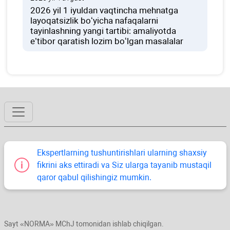
2026 yil 1 iyuldan vaqtincha mehnatga
layoqatsizlik boʻyicha nafaqalarni
tayinlashning yangi tartibi: amaliyotda
e’tibor qaratish lozim boʻlgan masalalar
Ekspertlarning tushuntirishlari ularning shaхsiy
fikrini aks ettiradi va Siz ularga tayanib mustaqil
qaror qabul qilishingiz mumkin.
Sayt «NORMA» MChJ tomonidan ishlab chiqilgan.