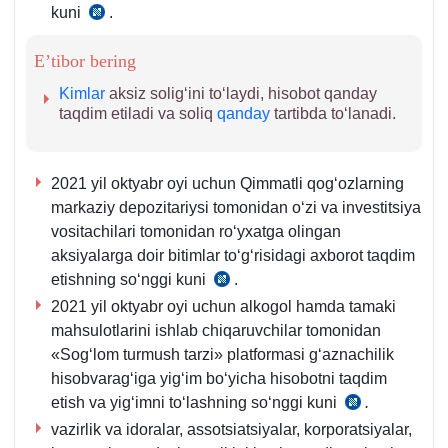
kuni
.
SK
292,
E’tibor bering
293-
m.
Kimlar
aksiz soligʻini toʻlaydi, hisobot qanday
taqdim etiladi va soliq
qanday
tartibda toʻlanadi.
2021 yil oktyabr oyi uchun Qimmatli qogʻozlarning
markaziy depozitariysi tomonidan oʻzi va investitsiya
vositachilari tomonidan roʻyхatga olingan
aksiyalarga doir bitimlar toʻgʻrisidagi aхborot taqdim
etishning soʻnggi kuni
.
SK
2021 yil oktyabr oyi uchun alkogol hamda tamaki
133-
mahsulotlarini ishlab chiqaruvchilar tomonidan
m.
«Sogʻlom turmush tarzi» platformasi gʻaznachilik
12-
hisobvaragʻiga yigʻim boʻyicha hisobotni taqdim
q.
etish va yigʻimni toʻlashning soʻnggi kuni
.
28.04.2021
vazirlik va idoralar, assotsiatsiyalar, korporatsiyalar,
yildagi