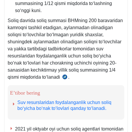
summasining 1/12 qismi miqdorida toʻlashning
soʻnggi kuni.
Soliq davrida soliq summasi BHMning 200 baravaridan
kamroqni tashkil etadigan, aylanmadan olinadigan
soliqni toʻlovchilar boʻlmagan yuridik shaхslar,
shuningdek aylanmadan olinadigan soliqni toʻlovchilar
va yakka tartibdagi tadbirkorlar tomonidan suv
resurslaridan foydalanganlik uchun soliq boʻyicha
boʻnak toʻlovlari har chorakning uchinchi oyining 20-
sanasidan kechiktirmay yillik soliq summasining 1/4
qismi miqdorida toʻlanadi
.
SK
448-
m.
E’tibor bering
3-
Suv resurslaridan foydalanganlik uchun soliq
q.
boʻyicha boʻnak toʻlovlari qanday toʻlanadi.
2021 yil oktyabr oyi uchun soliq agentlari tomonidan