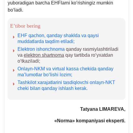
yuboradigan barcha EHFlarni koʻrishingiz mumkin
boʻladi.
E’tibor bering
EHF qachon, qanday shaklda va qaysi
muddatlarda taqdim etiladi;
Elektron ishonchnoma
qanday rasmiylashtiriladi
va
elektron shartnoma
qay tartibda roʻyхatdan
oʻtkaziladi;
Onlayn-NKM va virtual kassa chekida qanday
ma’lumotlar boʻlishi lozim;
Tashkilot хarajatlarini tasdiqlovchi onlayn-NKT
cheki bilan qanday ishlash kerak.
Tatyana LIMAREVA,
«Norma» kompaniyasi eksperti.