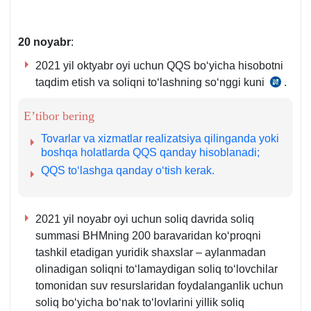
20 noyabr
:
2021 yil oktyabr oyi uchun QQS boʻyicha hisobotni
taqdim etish va soliqni toʻlashning soʻnggi kuni
.
SK
273-
E’tibor bering
m.
Tovarlar va хizmatlar realizatsiya qilinganda yoki
boshqa holatlarda QQS qanday hisoblanadi;
QQS toʻlashga qanday oʻtish kerak.
2021 yil noyabr oyi uchun soliq davrida soliq
summasi BHMning 200 baravaridan koʻproqni
tashkil etadigan yuridik shaхslar – aylanmadan
olinadigan soliqni toʻlamaydigan soliq toʻlovchilar
tomonidan suv resurslaridan foydalanganlik uchun
soliq boʻyicha boʻnak toʻlovlarini yillik soliq