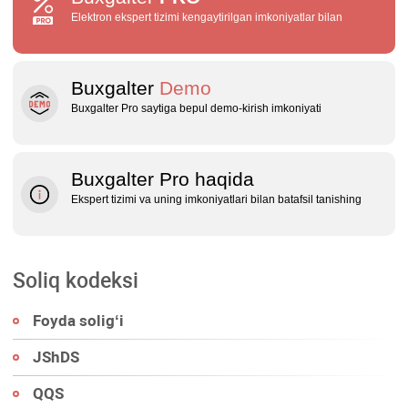
Elektron ekspert tizimi kengaytirilgan imkoniyatlar bilan
Buxgalter
Demo
Buxgalter Pro saytiga bepul demo‑kirish imkoniyati
Buxgalter Pro haqida
Ekspert tizimi va uning imkoniyatlari bilan batafsil tanishing
Soliq kodeksi
Foyda soligʻi
JShDS
QQS