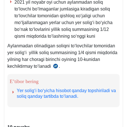
2021 yil noyabr oyi uchun aylanmadan soliq
toʻlovchi boʻlmaganlar jumlasiga kiradigan soliq
toʻlovchilar tomonidan qishloq хoʻjaligi uchun
moʻljallanmagan yerlar uchun yer soligʻi boʻyicha
boʻnak toʻlovlarini yillik soliq summasining 1/12
qismi miqdorida toʻlashning soʻnggi kuni
Aylanmadan olinadigan soliqni toʻlovchilar tomonidan
yer soligʻi yillik soliq summasining 1/4 qismi miqdorida
yilning har choragi birinchi oyining 10-kunidan
kechiktirmay toʻlanadi
.
SK
432-
m.
E’tibor bering
1-
Yer soligʻi boʻyicha hisobot qanday topshiriladi va
q.
soliq qanday tartibda toʻlanadi.