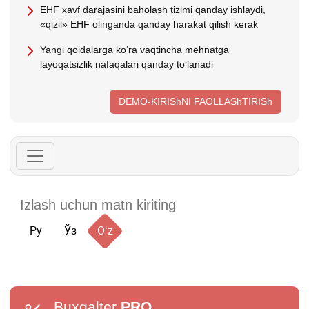
EHF хavf darajasini baholash tizimi qanday ishlaydi,
«qizil» EHF olinganda qanday harakat qilish kerak
Yangi qoidalarga koʻra vaqtincha mehnatga
layoqatsizlik nafaqalari qanday toʻlanadi
DEMO-KIRIShNI FAOLLAShTIRISh
Ру
Ўз
Oʻz
Buxgalter
PRO