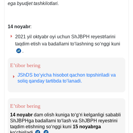
ega byudjet tashkilotlari.
muddatlari
toʻgʻrisidagi
nizomning
1-
14
no
yabr
:
bandi
2021 yil oktyabr oyi uchun ShJBPH reyestrlarini
taqdim etish va badallarni toʻlashning soʻnggi kuni
.
VMning
21.12.2004
E’tibor bering
yildagi
595-
JShDS boʻyicha hisobot qachon topshiriladi va
son
soliq qanday tartibda toʻlanadi.
qaroriga
1-
ilova
E’tibor bering
16-
14 noyabr
dam olish kuniga toʻgʻri kelganligi sababli
b.
ShJBPHga badallarni toʻlash va ShJBPH reyestrini
taqdim etishning soʻnggi kuni
15 noyabrga
koʻchiriladi
.
SK
SK