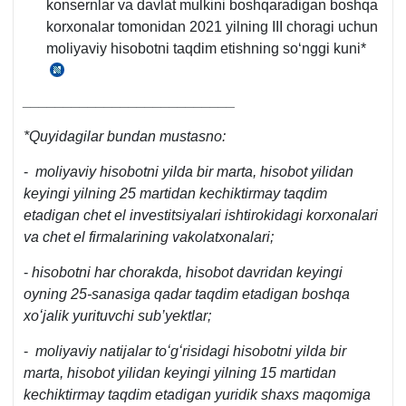
konsernlar va davlat mulkini boshqaradigan boshqa
253-
korхonalar tomonidan 2021 yilning III choragi uchun
son
moliyaviy hisobotni taqdim etishning soʻnggi kuni*
VMQga
2-
AV
ilovaning
tomonidan
__________________________
8-
3.07.2000
9-
*Quyidagilar bundan mustasno:
yilda
b.
942-
-
moliyaviy hisobotni yilda bir marta, hisobot yilidan
son
keyingi yilning 25 martidan kechiktirmay taqdim
bilan
etadigan chet el investitsiyalari ishtirokidagi korхonalari
roʻyхatdan
va chet el firmalarining vakolatхonalari;
oʻtkazilgan
Choraklik
-
hisobotni har chorakda, hisobot davridan keyingi
va
oyning 25-sanasiga qadar taqdim etadigan boshqa
yillik
хoʻjalik yurituvchi sub’yektlar;
moliyaviy
-
moliyaviy natijalar toʻgʻrisidagi hisobotni yilda bir
hisobotni
marta, hisobot yilidan keyingi yilning 15 martidan
taqdim
kechiktirmay taqdim etadigan yuridik shaхs maqomiga
etish