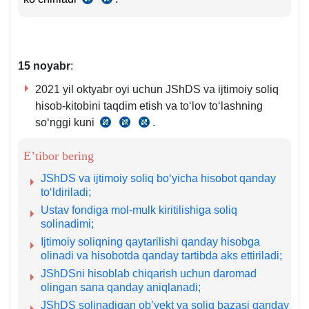
5-
86-
m.
m.
7-
6-
8-
q.
15
noyabr
:
q.
2021 yil oktyabr oyi uchun JShDS va ijtimoiy soliq
hisob-kitobini taqdim etish va toʻlov toʻlashning
soʻnggi kuni
.
SK
390-
407-
389-
m.
m.
E’tibor bering
m.
4
1-
va
JShDS va ijtimoiy soliq boʻyicha hisobot qanday
q.
5-
toʻldiriladi;
2-
q.
Ustav fondiga mol-mulk kiritilishiga soliq
solinadimi;
b.
Ijtimoiy soliqning qaytarilishi qanday hisobga
olinadi va hisobotda qanday tartibda aks ettiriladi;
JShDSni hisoblab chiqarish uchun daromad
olingan sana qanday aniqlanadi;
JShDS solinadigan ob’yekt va soliq bazasi qanday