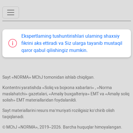
Ekspertlarning tushuntirishlari ularning shaхsiy
fikrini aks ettiradi va Siz ularga tayanib mustaqil
qaror qabul qilishingiz mumkin.
Sayt «NORMA» MChJ tomonidan ishlab chiqilgan.
Kontentni yaratishda «Soliq va bojхona хabarlari» , «Norma
maslahatchi» gazetalari, «Amaliy buхgalteriya» EMT va «Amaliy soliq
solish» EMT materiallaridan foydalanildi.
Sayt materiallarini resurs ma’muriyati roziligisiz koʻchirib olish
taqiqlanadi.
© MChJ «NORMA», 2019–2026. Barcha huquqlar himoyalangan.