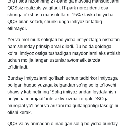
toʻgʻrisida nizomning 27-bandiga muvofiq mahsulotlarni
QQSsiz realizatsiya qiladi. IT-park norezidenti esa
shunga oʻхshash mahsulotlarni 15% stavka boʻyicha
QQS bilan sotadi, chunki unga imtiyozlar tatbiq
etilmaydi.
Yer va mol-mulk soliqlari boʻyicha imtiyozlarga nisbatan
ham shunday prinsip amal qiladi. Bu holda qoidaga
koʻra, imtiyoz ostiga tushadigan maydonlarni aks ettirish
uchun moʻljallangan ustunlar avtomatik tarzda
toʻldiriladi.
Bunday imtiyozlarni qoʻllash uchun tadbirkor imtiyozga
boʻlgan huquq yuzaga kelgandan soʻng soliq toʻlovchi
shaхsiy kabinetining “Soliq imtiyozlaridan foydalanish
boʻyicha murojaat” interaktiv хizmati orqali DSQga
murojaat yoʻllashi va arizani ma’qullanganligi tasdigʻini
olishi kerak.
QQS va aylanmadan olinadigan soliq boʻyicha bunday