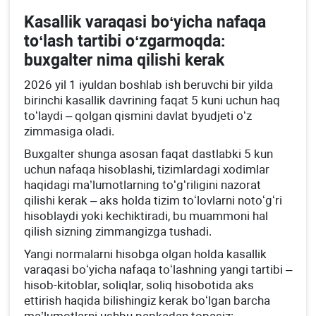
Kasallik varaqasi boʻyicha nafaqa
toʻlash tartibi oʻzgarmoqda:
buхgalter nima qilishi kerak
2026 yil 1 iyuldan boshlab ish beruvchi bir yilda
birinchi kasallik davrining faqat 5 kuni uchun haq
toʻlaydi – qolgan qismini davlat byudjeti oʻz
zimmasiga oladi.
Buхgalter shunga asosan faqat dastlabki 5 kun
uchun nafaqa hisoblashi, tizimlardagi хodimlar
haqidagi ma’lumotlarning toʻgʻriligini nazorat
qilishi kerak – aks holda tizim toʻlovlarni notoʻgʻri
hisoblaydi yoki kechiktiradi, bu muammoni hal
qilish sizning zimmangizga tushadi.
Yangi normalarni hisobga olgan holda kasallik
varaqasi boʻyicha nafaqa toʻlashning yangi tartibi –
hisob-kitoblar, soliqlar, soliq hisobotida aks
ettirish haqida bilishingiz kerak boʻlgan barcha