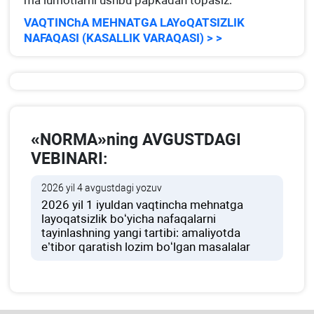
ma’lumotlarni ushbu papkadan topasiz:
VAQTINChA MEHNATGA LAYoQATSIZLIK
NAFAQASI (KASALLIK VARAQASI) > >
«NORMA»ning AVGUSTDAGI
VEBINARI:
2026 yil 4 avgustdagi yozuv
2026 yil 1 iyuldan vaqtincha mehnatga
layoqatsizlik boʻyicha nafaqalarni
tayinlashning yangi tartibi: amaliyotda
e’tibor qaratish lozim boʻlgan masalalar