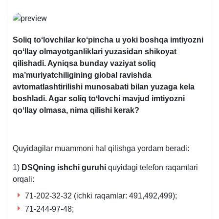
Soliq toʻlovchilar koʻpincha u yoki boshqa imtiyozni
qoʻllay olmayotganliklari yuzasidan shikoyat
qilishadi. Ayniqsa bunday vaziyat soliq
ma’muriyatchiligining global ravishda
avtomatlashtirilishi munosabati bilan yuzaga kela
boshladi. Agar soliq toʻlovchi mavjud imtiyozni
qoʻllay olmasa, nima qilishi kerak?
Quyidagilar muammoni hal qilishga yordam beradi:
1)
DSQning ishchi guruhi
quyidagi telefon raqamlari
orqali:
71-202-32-32 (ichki raqamlar: 491,492,499);
71-244-97-48;