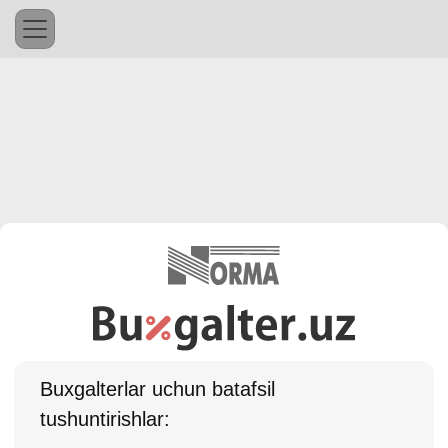
Buхgalterlar uchun batafsil
tushuntirishlar: