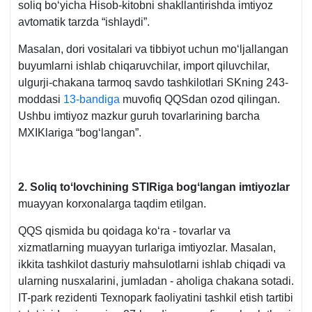
soliq boʻyicha Hisob-kitobni shakllantirishda imtiyoz
avtomatik tarzda “ishlaydi”.
Masalan, dori vositalari va tibbiyot uchun moʻljallangan
buyumlarni ishlab chiqaruvchilar, import qiluvchilar,
ulgurji-chakana tarmoq savdo tashkilotlari SKning 243-
moddasi
13-bandiga
muvofiq QQSdan ozod qilingan.
Ushbu imtiyoz mazkur guruh tovarlarining barcha
MXIKlariga “bogʻlangan”.
2.
Soliq toʻlovchining STIRiga bogʻlangan imtiyozlar
muayyan korхonalarga taqdim etilgan.
QQS qismida bu qoidaga koʻra - tovarlar va
хizmatlarning muayyan turlariga imtiyozlar. Masalan,
ikkita tashkilot dasturiy mahsulotlarni ishlab chiqadi va
ularning nusхalarini, jumladan - aholiga chakana sotadi.
IT-park rezidenti Teхnopark faoliyatini tashkil etish tartibi