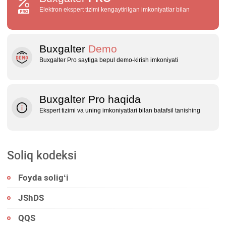
Elektron ekspert tizimi kengaytirilgan imkoniyatlar bilan
Buxgalter
Demo
Buxgalter Pro saytiga bepul demo‑kirish imkoniyati
Buxgalter Pro haqida
Ekspert tizimi va uning imkoniyatlari bilan batafsil tanishing
Soliq kodeksi
Foyda soligʻi
JShDS
QQS