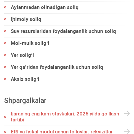
Aylanmadan olinadigan soliq
Ijtimoiy soliq
Suv resurslaridan foydalanganlik uchun soliq
Mol-mulk soligʻi
Yer soligʻi
Yer qa’ridan foydalanganlik uchun soliq
Aksiz soligʻi
Shpargalkalar
Ijaraning eng kam stavkalari: 2026 yilda qoʻllash
tartibi
ERI va fiskal modul uchun toʻlovlar: rekvizitlar