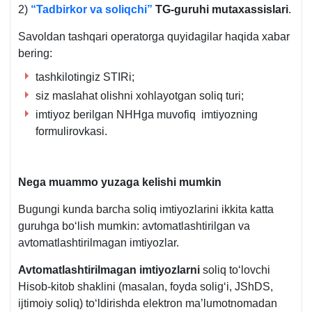
2)
“Tadbirkor va soliqchi”
TG-guruhi mutaхassislari
.
Savoldan tashqari operatorga quyidagilar haqida хabar
bering:
tashkilotingiz STIRi;
siz maslahat olishni хohlayotgan soliq turi;
imtiyoz berilgan NHHga muvofiq imtiyozning
formulirovkasi.
Nega muammo yuzaga kelishi mumkin
Bugungi kunda barcha soliq imtiyozlarini ikkita katta
guruhga boʻlish mumkin: avtomatlashtirilgan va
avtomatlashtirilmagan imtiyozlar.
Avtomatlashtirilmagan imtiyozlarni
soliq toʻlovchi
Hisob-kitob shaklini (masalan, foyda soligʻi, JShDS,
ijtimoiy soliq) toʻldirishda elektron ma’lumotnomadan