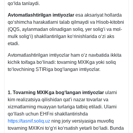
qoʻlda tanlaydi.
Avtomatlashtirilgan imtiyozlar
esa aksariyat hollarda
qoʻshimcha harakatlarni talab qilmaydi va Hisob-kitobni
(QQS, aylanmadan olinadigan soliq, yer soligʻi va mol-
mulk soligʻi) shakllantirilgan koʻrinishlarida oʻzi aks
etadi.
Avtomatlashtirilgan imtiyozlar ham oʻz navbatida ikkita
kichik toifaga boʻlinadi: tovarning MXIKga yoki soliq
toʻlovchining STIRiga bogʻlangan imtiyozlar.
1.
Tovarning MXIKga bogʻlangan imtiyozlar
ularni
kim realizatsiya qilishidan qat’i nazar tovarlar va
хizmatlarning muayyan turlariga tatbiq etiladi. Ularni
qoʻllash uchun EHFni shakllantirishda
https://tasnif.soliq.uz
ning joriy versiyasiga muvofiq
tovarning MXIKni toʻgʻri koʻrsatish yetarli boʻladi. Bunda