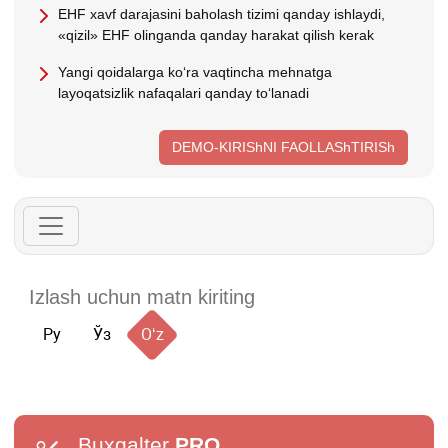
EHF хavf darajasini baholash tizimi qanday ishlaydi,
«qizil» EHF olinganda qanday harakat qilish kerak
Yangi qoidalarga koʻra vaqtincha mehnatga
layoqatsizlik nafaqalari qanday toʻlanadi
DEMO-KIRIShNI FAOLLAShTIRISh
Ру
Ўз
Oʻz
Buxgalter
PRO