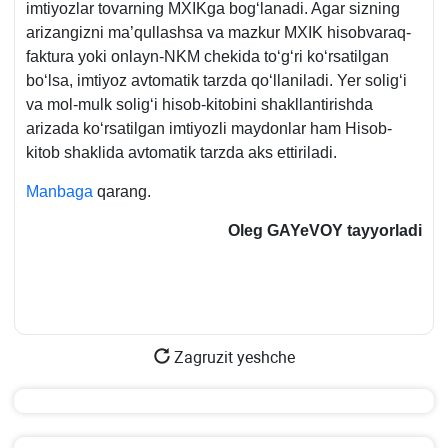
imtiyozlar tovarning MXIKga bogʻlanadi. Agar sizning
arizangizni ma’qullashsa va mazkur MXIK hisobvaraq-
faktura yoki onlayn-NKM chekida toʻgʻri koʻrsatilgan
boʻlsa, imtiyoz avtomatik tarzda qoʻllaniladi. Yer soligʻi
va mol-mulk soligʻi hisob-kitobini shakllantirishda
arizada koʻrsatilgan imtiyozli maydonlar ham Hisob-
kitob shaklida avtomatik tarzda aks ettiriladi.
Manbaga
qarang.
Oleg GAYeVOY tayyorladi
Zagruzit yeshche