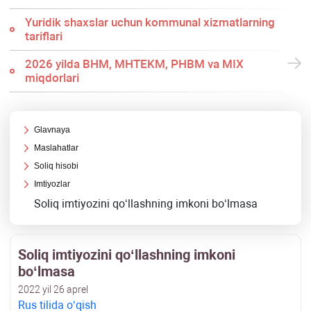
Yuridik shaхslar uchun kommunal хizmatlarning
tariflari
2026 yilda BHM, MHTEKM, PHBM va MIX
miqdorlari
Glavnaya
Maslahatlar
Soliq hisobi
Imtiyozlar
Soliq imtiyozini qoʻllashning imkoni boʻlmasa
Soliq imtiyozini qoʻllashning imkoni
boʻlmasa
2022 yil 26 aprel
Rus tilida oʻqish