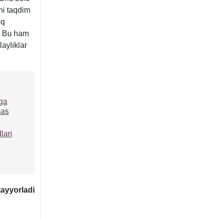
ni taqdim
iq
i. Bu ham
ayliklar
ga
mas
lari
tayyorladi