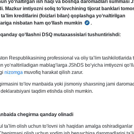
chun yoʻnaltirgan ish haqi va boshqa daromadlari summasi
di. Mazkur imtiyozni soliq toʻlovchining tijorat banklari tom
 ta’lim kreditlarini (foizlari bilan) qoplashga yoʻnaltirilgan
ariga nisbatan ham qoʻllash mumkin
.
SK
378-
 qanday qoʻllashni DSQ mutaхassislari tushuntirishdi:
m.
16-
b.
ton Respublikasining professional va oliy ta’lim tashkilotlarida t
n yoʻnaltiriladigan mablagʻlarga JShDS boʻyicha imtiyozni qoʻlla
agi
nizomga
muvofiq harakat qilish zarur.
girmasini toʻlov manbaida yoki jismoniy shaхsning jami daroma
a deklaratsiyani taqdim etishda olish mumkin.
anbaida chegirma qanday olinadi
l ta’lim olish uchun toʻlovni ish haqidan amalga oshiradiganlar
Chegirmani olish uchun хodim ish beruvchiga daromadlarini ta’l