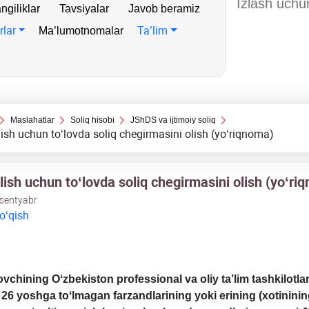
ngiliklar
Tavsiyalar
Javob beramiz
rlar
Ta’lim
Ma’lumotnomalar
Maslahatlar
Soliq hisobi
JShDS va ijtimoiy soliq
lish uchun toʻlovda soliq chegirmasini olish (yoʻriqnoma)
lish uchun toʻlovda soliq chegirmasini olish (yoʻri
 sentyabr
 oʻqish
lovchining Oʻzbekiston professional va oliy ta’lim tashkilotla
, 26 yoshga toʻlmagan farzandlarining yoki erining (хotinining