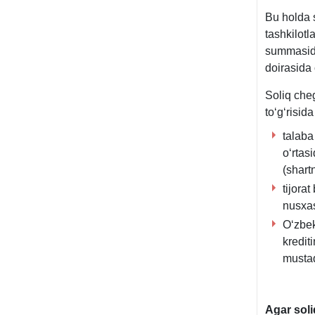
Bu holda s
tashkilotl
summasida
doirasida
Soliq che
toʻgʻrisid
talaba 
oʻrtas
(shart
tijora
nusхas
Oʻzbek
kredit
mustaq
Agar soli