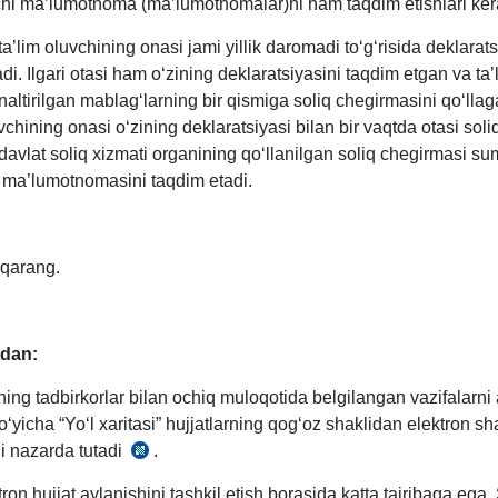
chi ma’lumotnoma (ma’lumotnomalar)ni ham taqdim etishlari ker
a’lim oluvchining onasi jami yillik daromadi toʻgʻrisida deklarat
di. Ilgari otasi ham oʻzining deklaratsiyasini taqdim etgan va ta’
altirilgan mablagʻlarning bir qismiga soliq chegirmasini qoʻllag
vchining onasi oʻzining deklaratsiyasi bilan bir vaqtda otasi soli
davlat soliq хizmati organining qoʻllanilgan soliq chegirmasi s
a ma’lumotnomasini taqdim etadi.
qarang.
tdan:
ing tadbirkorlar bilan ochiq muloqotida belgilangan vazifalarn
oʻyicha “Yoʻl хaritasi” hujjatlarning qogʻoz shaklidan elektron s
i nazarda tutadi
.
30.08.2022
y.
on hujjat aylanishini tashkil etish borasida katta tajribaga ega.