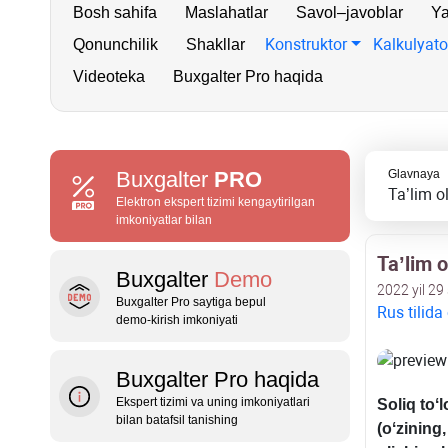
Bosh sahifa
Maslahatlar
Savol–javoblar
Ya
Konstruktor
Kalkulyato
Qonunchilik
Shakllar
Videoteka
Buxgalter Pro haqida
Buxgalter
PRO
Glavnaya
Ta’lim o
Elektron ekspert tizimi kengaytirilgan
imkoniyatlar bilan
Ta’lim o
Buxgalter
Demo
2022 yil 29
Buxgalter Pro saytiga bepul
Rus tilida
demo‑kirish imkoniyati
Buxgalter Pro haqida
Ekspert tizimi va uning imkoniyatlari
Soliq toʻ
bilan batafsil tanishing
(oʻzining