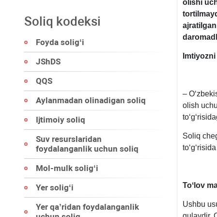
olishi u
tortilmay
Soliq kodeksi
ajratilgan
daromadl
Foyda soligʻi
Imtiyozni
JShDS
QQS
– Oʻzbekis
Aylanmadan olinadigan soliq
olish uchu
toʻgʻrisid
Ijtimoiy soliq
Soliq che
Suv resurslaridan
toʻgʻrisid
foydalanganlik uchun soliq
Mol-mulk soligʻi
Toʻlov m
Yer soligʻi
Ushbu usu
Yer qa’ridan foydalanganlik
uchun soliq
qulaydir. 