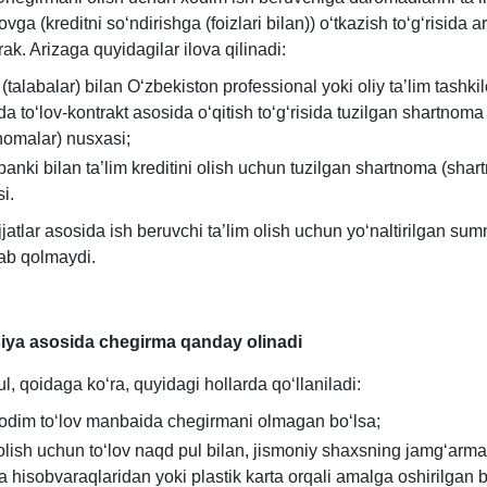
ovga (kreditni soʻndirishga (foizlari bilan)) oʻtkazish toʻgʻrisida a
rak. Arizaga quyidagilar ilova qilinadi:
(talabalar) bilan Oʻzbekiston professional yoki oliy ta’lim tashkilo
ida toʻlov-kontrakt asosida oʻqitish toʻgʻrisida tuzilgan shartnoma
nomalar) nusхasi;
t banki bilan ta’lim kreditini olish uchun tuzilgan shartnoma (shar
i.
jatlar asosida ish beruvchi ta’lim olish uchun yoʻnaltirilgan s
lab qolmaydi.
siya asosida chegirma qanday olinadi
, qoidaga koʻra, quyidagi hollarda qoʻllaniladi:
odim toʻlov manbaida chegirmani olmagan boʻlsa;
 olish uchun toʻlov naqd pul bilan, jismoniy shaхsning jamgʻarma
 hisobvaraqlaridan yoki plastik karta orqali amalga oshirilgan b