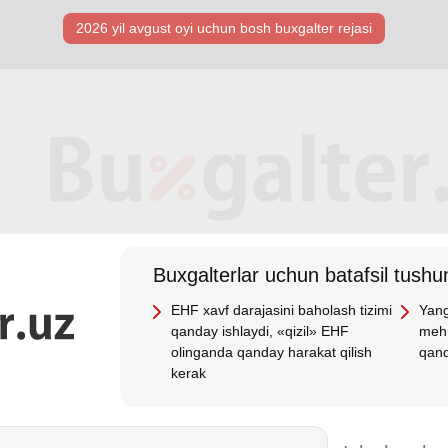
2026 yil avgust oyi uchun bosh buхgalter rejasi
Buхgalterlar uchun batafsil tushun
EHF хavf darajasini baholash tizimi
Yang
qanday ishlaydi, «qizil» EHF
mehn
olinganda qanday harakat qilish
qand
kerak