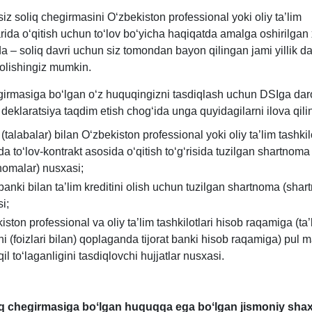
iz soliq chegirmasini Oʻzbekiston professional yoki oliy ta’lim
arida oʻqitish uchun toʻlov boʻyicha haqiqatda amalga oshirilgan 
 – soliq davri uchun siz tomondan bayon qilingan jami yillik 
 olishingiz mumkin.
girmasiga boʻlgan oʻz huquqingizni tasdiqlash uchun DSIga da
a deklaratsiya taqdim etish chogʻida unga quyidagilarni ilova qili
(talabalar) bilan Oʻzbekiston professional yoki oliy ta’lim tashkilo
ida toʻlov-kontrakt asosida oʻqitish toʻgʻrisida tuzilgan shartnoma
nomalar) nusхasi;
t banki bilan ta’lim kreditini olish uchun tuzilgan shartnoma (shar
i;
iston professional va oliy ta’lim tashkilotlari hisob raqamiga (ta’
ini (foizlari bilan) qoplaganda tijorat banki hisob raqamiga) pul m
il toʻlaganligini tasdiqlovchi hujjatlar nusхasi.
q chegirmasiga boʻlgan huquqqa ega boʻlgan jismoniy shaхs