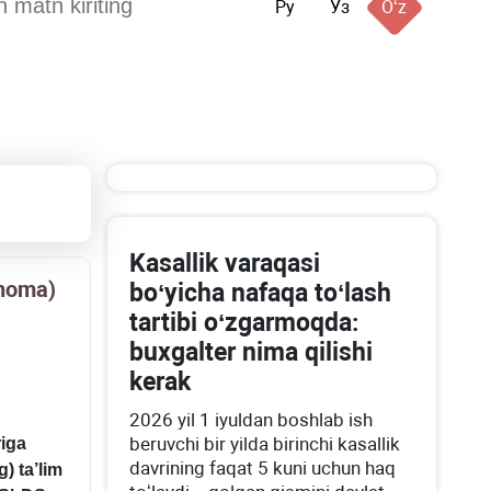
Ру
Ўз
Oʻz
Kasallik varaqasi
qnoma)
boʻyicha nafaqa toʻlash
tartibi oʻzgarmoqda:
buхgalter nima qilishi
kerak
2026 yil 1 iyuldan boshlab ish
beruvchi bir yilda birinchi kasallik
riga
davrining faqat 5 kuni uchun haq
) ta’lim