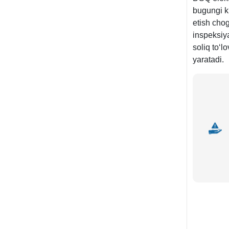
bugungi ku
etish chog
inspeksiy
soliq toʻl
yaratadi.