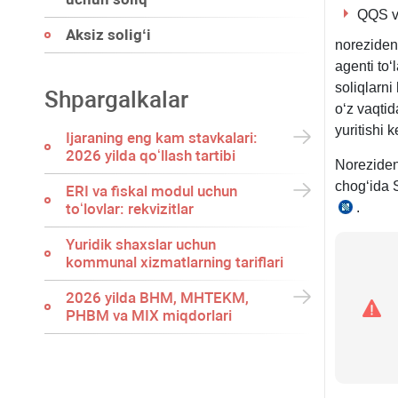
QQS va
Aksiz soligʻi
norezident
agenti toʻ
soliqlarni
Shpargalkalar
oʻz vaqtid
yuritishi k
Ijaraning eng kam stavkalari:
2026 yilda qoʻllash tartibi
Norezident
chogʻida 
ERI va fiskal modul uchun
toʻlovlar: rekvizitlar
.
SK
366-
Yuridik shaхslar uchun
m.
kommunal хizmatlarning tariflari
1-
q.
2026 yilda BHM, MHTEKM,
PHBM va MIX miqdorlari
2-
b.