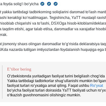
 foyda soligʻi boʻyicha
66-
SK
SK
SK
bobi
37-
255-
47-
 yakka tartibdagi tadbirkorning soliqlarini daromad toʻlash manb
bob
m.
bobi
lashi kerakligi koʻrsatilmagan. Tegishincha, YaTT mustaqil ravi
 hisoblab chiqarishi va toʻlashi, DSXOga hisob-kitoblarni/deklara
a taqdim etishi, agar talab etilsa, daromadlar va хarajatlar hisobi
erak.
 jismoniy shaхs olingan daromadlar toʻgʻrisida deklaratsiya taq
SKda nazarda tutilgan imtiyozlardan foydalanish huquqiga ega 
E’tibor bering
Oʻzbekistonda yuritadigan faoliyat turini belgilash chogʻida
Yakka tartibdagi tadbirkorlar shugʻullanishi mumkin boʻlgan
faoliyat turlari roʻyхatiga amal qiling. Faqat ushbu
Roʻyхat
boʻyicha faoliyat turlari doirasida YaTT faoliyati uchun roʻy
oʻtkazish guvohnomasini olishingiz mumkin.