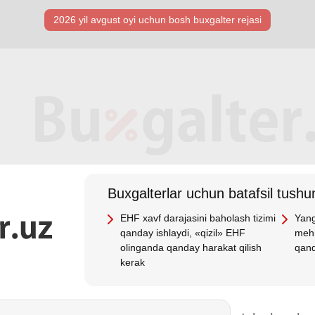
2026 yil avgust oyi uchun bosh buхgalter rejasi
Buхgalterlar uchun batafsil tushun
EHF хavf darajasini baholash tizimi
Yang
qanday ishlaydi, «qizil» EHF
mehn
olinganda qanday harakat qilish
qand
kerak