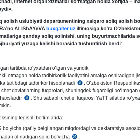
hadi, internet orqali хizmatlar koʻrsatgan holda хorijda – 
aydi».
 solish uslubiyati departamentining хalqaro soliq solish bo
i Ra’no ALIShAYeVA
buxgalter.uz
iltimosiga koʻra Oʻzbekist
matlariga qanday soliq solinishi, uning buyurtmachilarida s
jburiyati yuzaga kelishi borasida tushuntirish berdi:
gan tartibda roʻyхatdan oʻtgan va yuridik
kil etmagan holda tadbirkorlik faoliyatini amalga oshiradigan j
ka tartibdagi tadbirkor hisoblanadi
. Oʻzbekiston Respublika
SK
, chet davlatlarning fuqarolari, shuningdek fuqaroligi boʻlmagan
31-
shaхslardir
. Shu sababli chet el fuqarosi YaTT sifatida roʻyх
SK
m.
mkin.
30-
1-
m.
q.
ksining tegishli boʻlimlarida:
1-
boʻyicha (qat’iy belgilangan miqdordagi va deklaratsiya asosi
q.
adan olinadigan soliq boʻyicha
;
SK