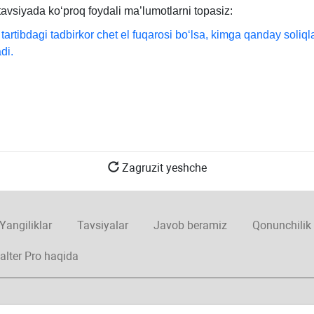
avsiyada koʻproq foydali ma’lumotlarni topasiz:
tartibdagi tadbirkor chet el fuqarosi boʻlsa, kimga qanday soliql
di.
Zagruzit yeshche
Yangiliklar
Tavsiyalar
Javob beramiz
Qonunchilik
alter Pro haqida