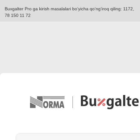
Buxgalter Pro ga kirish masalalari boʻyicha qoʻngʻiroq qiling: 1172,
78 150 11 72