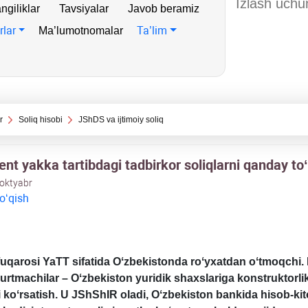
ngiliklar
Tavsiyalar
Javob beramiz
rlar
Ta’lim
Ma’lumotnomalar
r
Soliq hisobi
JShDS va ijtimoiy soliq
nt yakka tartibdagi tadbirkor soliqlarni qanday toʻ
 oktyabr
 oʻqish
fuqarosi YaTT sifatida Oʻzbekistonda roʻyхatdan oʻtmoqchi. 
yurtmachilar – Oʻzbekiston yuridik shaхslariga konstruktorli
i koʻrsatish. U JShShIR oladi, Oʻzbekiston bankida hisob-ki