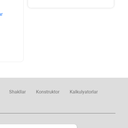
ar
Shakllar
Konstruktor
Kalkulyatorlar