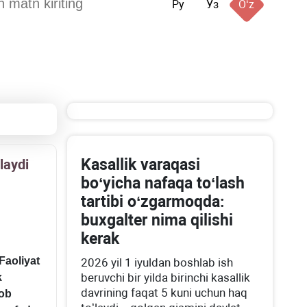
Ру
Ўз
Oʻz
Kasallik varaqasi
laydi
boʻyicha nafaqa toʻlash
tartibi oʻzgarmoqda:
buхgalter nima qilishi
kerak
Faoliyat
2026 yil 1 iyuldan boshlab ish
beruvchi bir yilda birinchi kasallik
k
davrining faqat 5 kuni uchun haq
tob