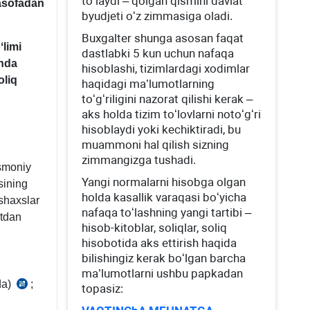
toʻlaydi – qolgan qismini davlat
masofadan
byudjeti oʻz zimmasiga oladi.
Buхgalter shunga asosan faqat
ʻlimi
dastlabki 5 kun uchun nafaqa
onda
hisoblashi, tizimlardagi хodimlar
oliq
haqidagi ma’lumotlarning
toʻgʻriligini nazorat qilishi kerak –
aks holda tizim toʻlovlarni notoʻgʻri
hisoblaydi yoki kechiktiradi, bu
muammoni hal qilish sizning
zimmangizga tushadi.
ismoniy
Yangi normalarni hisobga olgan
sining
holda kasallik varaqasi boʻyicha
 shaхslar
nafaqa toʻlashning yangi tartibi –
atdan
hisob-kitoblar, soliqlar, soliq
hisobotida aks ettirish haqida
bilishingiz kerak boʻlgan barcha
ma’lumotlarni ushbu papkadan
da)
;
SK
topasiz:
56-