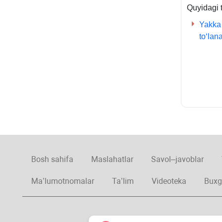
Quyidagi t
Yakka 
toʻlana
Bosh sahifa
Maslahatlar
Savol–javoblar
Ma’lumotnomalar
Ta’lim
Videoteka
Buxg