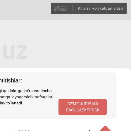
Kirish / Roʻyхatdan oʻtish
tirishlar:
i qoidalarga koʻra vaqtincha
atga layoqatsizlik nafaqalari
ay toʻlanadi
DEMO-KIRIShNI
FAOLLAShTIRISh