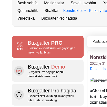
Bosh sahifa
Maslahatlar
Savol–javoblar
Ya
Konstruktor
Kalkulyato
Qonunchilik
Shakllar
Videoteka
Buxgalter Pro haqida
Buxgalter
PRO
Maslahatla
Elektron ekspert tizimi kengaytirilgan
imkoniyatlar bilan
Norezide
2022 yil 31
Buxgalter
Demo
Rus tilida
Buxgalter Pro saytiga bepul
demo‑kirish imkoniyati
Buxgalter Pro haqida
«Chet el 
Ekspert tizimi va uning imkoniyatlari
turi – bu
bilan batafsil tanishing
хizmatlar