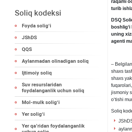
raqami oc
turib ishl
Soliq kodeksi
DSQ Soliq
Foyda soligʻi
boshligʻ
uning хiz
JShDS
agenti ma
QQS
Aylanmadan olinadigan soliq
– Belgilan
shaхs tash
Ijtimoiy soliq
shaхs yak
Suv resurslaridan
fuqarolari
foydalanganlik uchun soliq
jismoniy 
oʻtishi mu
Mol-mulk soligʻi
Soliq kode
Yer soligʻi
JShDS 
Yer qa’ridan foydalanganlik
aylanm
uchun soliq