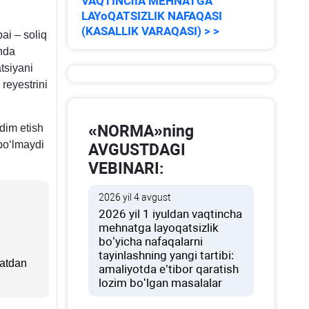
VAQTINChA MEHNATGA
bobi
LAYoQATSIZLIK NAFAQASI
(KASALLIK VARAQASI) > >
ai – soliq
shda
tsiyani
 reyestrini
dim etish
«NORMA»ning
boʻlmaydi
AVGUSTDAGI
VEBINARI:
2026 yil 4 avgust
2026 yil 1 iyuldan vaqtincha
mehnatga layoqatsizlik
boʻyicha nafaqalarni
tayinlashning yangi tartibi:
хatdan
amaliyotda e’tibor qaratish
lozim boʻlgan masalalar