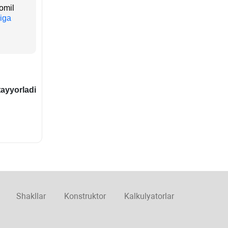
omil
iga
ayyorladi
Shakllar
Konstruktor
Kalkulyatorlar