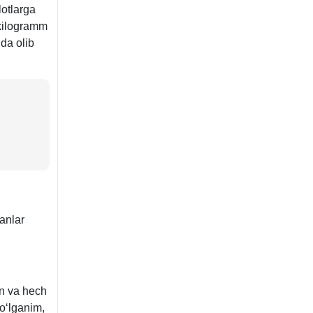
otlarga
 kilogramm
ida olib
ganlar
an va hech
oʻlganim,