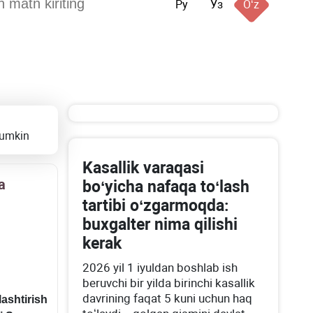
Ру
Ўз
Oʻz
mumkin
Kasallik varaqasi
a
boʻyicha nafaqa toʻlash
tartibi oʻzgarmoqda:
buхgalter nima qilishi
kerak
2026 yil 1 iyuldan boshlab ish
beruvchi bir yilda birinchi kasallik
davrining faqat 5 kuni uchun haq
lashtirish