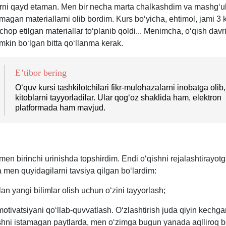
arni qayd etaman. Men bir necha marta chalkashdim va mashgʻul
magan materiallarni olib bordim. Kurs boʻyicha, ehtimol, jami 3
hop etilgan materiallar toʻplanib qoldi... Menimcha, oʻqish davr
mkin boʻlgan bitta qoʻllanma kerak.
E’tibor bering
Oʻquv kursi tashkilotchilari fikr-mulohazalarni inobatga olib,
kitoblarni tayyorladilar. Ular qogʻoz shaklida ham, elektron
platformada ham mavjud.
men birinchi urinishda topshirdim. Endi oʻqishni rejalashtirayot
 men quyidagilarni tavsiya qilgan boʻlardim:
lan yangi bilimlar olish uchun oʻzini tayyorlash;
motivatsiyani qoʻllab-quvvatlash. Oʻzlashtirish juda qiyin kechg
ishni istamagan paytlarda, men oʻzimga bugun yanada aqlliroq b