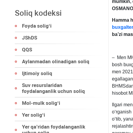
mumkin, 
OSMANO
Soliq kodeksi
Hamma ham
Foyda soligʻi
buxgalter
ba’zi mas
JShDS
QQS
–
Men MH
Aylanmadan olinadigan soliq
bosh buхg
men 2021 y
Ijtimoiy soliq
egallagan
Suv resurslaridan
BHMSdan o
foydalanganlik uchun soliq
hisobot M
Mol-mulk soligʻi
Ilgari me
oʻrganish 
Yer soligʻi
oʻtib, yan
rejalasht
Yer qa’ridan foydalanganlik
uchun soliq