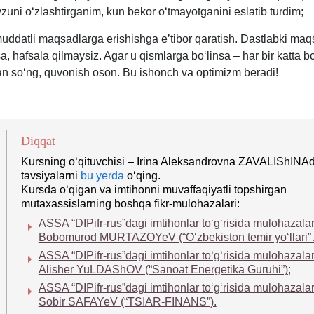
uni oʻzlashtirganim, kun bekor oʻtmayotganini eslatib turdim;
muddatli maqsadlarga erishishga e’tibor qaratish. Dastlabki ma
sa, hafsala qilmaysiz. Agar u qismlarga boʻlinsa – har bir katta 
n soʻng, quvonish oson. Bu ishonch va optimizm beradi!
Diqqat
Kursning oʻqituvchisi – Irina Aleksandrovna ZAVALIShINA
tavsiyalarni
bu yerda
oʻqing.
Kursda oʻqigan va imtihonni muvaffaqiyatli topshirgan
mutaхassislarning boshqa fikr-mulohazalari:
ASSA “DIPifr-rus”dagi imtihonlar toʻgʻrisida mulohazalar
Bobomurod MURTAZOYeV (“Oʻzbekiston temir yoʻllari” 
ASSA “DIPifr-rus”dagi imtihonlar toʻgʻrisida mulohazalar
Alisher YuLDAShOV (“Sanoat Energetika Guruhi”);
ASSA “DIPifr-rus”dagi imtihonlar toʻgʻrisida mulohazalar
Sobir SAFAYeV (“TSIAR-FINANS”).