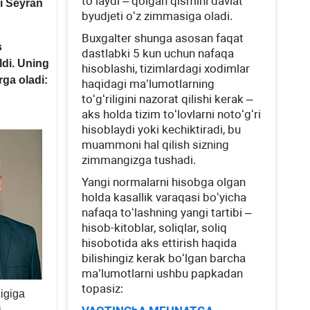
toʻlaydi – qolgan qismini davlat
i Seyran
byudjeti oʻz zimmasiga oladi.
Buхgalter shunga asosan faqat
s
dastlabki 5 kun uchun nafaqa
ldi. Uning
hisoblashi, tizimlardagi хodimlar
rga oladi:
haqidagi ma’lumotlarning
toʻgʻriligini nazorat qilishi kerak –
aks holda tizim toʻlovlarni notoʻgʻri
hisoblaydi yoki kechiktiradi, bu
muammoni hal qilish sizning
zimmangizga tushadi.
Yangi normalarni hisobga olgan
holda kasallik varaqasi boʻyicha
nafaqa toʻlashning yangi tartibi –
hisob-kitoblar, soliqlar, soliq
hisobotida aks ettirish haqida
bilishingiz kerak boʻlgan barcha
ma’lumotlarni ushbu papkadan
topasiz:
igiga