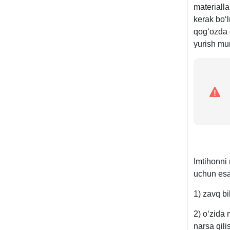
materiall
kerak boʻl
qogʻozda c
yurish mu
Imtihonni 
uchun esa
1) zavq bi
2) oʻzida 
narsa qil