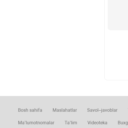
Bosh sahifa
Maslahatlar
Savol–javoblar
Ma’lumotnomalar
Ta’lim
Videoteka
Buxg