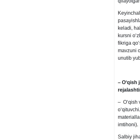
qilayotgan
Keyinchal
pasayishl
keladi, ha
kursni oʻ
fikriga qo
mavzuni oʻ
unutib yu
– Oʻqish 
rejalasht
– Oʻqish v
oʻqituvchi
materialla
imtihoni).
Salbiy jih