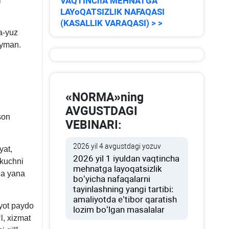
VAQTINChA MEHNATGA
i
LAYoQATSIZLIK NAFAQASI
(KASALLIK VARAQASI) > >
a-yuz
ayman.
«NORMA»ning
AVGUSTDAGI
son
VEBINARI:
2026 yil 4 avgustdagi yozuv
yat,
2026 yil 1 iyuldan vaqtincha
 kuchni
mehnatga layoqatsizlik
ga yana
boʻyicha nafaqalarni
tayinlashning yangi tartibi:
amaliyotda e’tibor qaratish
yot paydo
lozim boʻlgan masalalar
l, хizmat