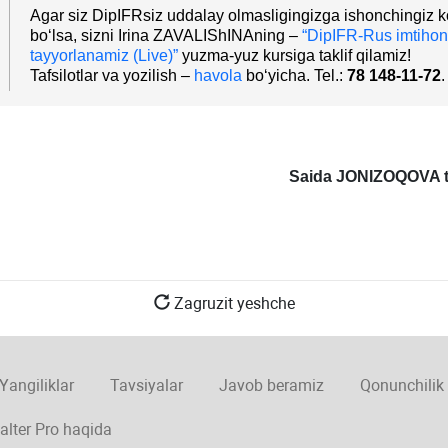
Agar siz DipIFRsiz uddalay olmasligingizga ishonchingiz k
boʻlsa, sizni Irina ZAVALIShINAning –
“DipIFR-Rus imtihon
tayyorlanamiz (Live)”
yuzma-yuz kursiga taklif qilamiz!
Tafsilotlar va yozilish –
havola
boʻyicha. Tel.:
78 148-11-72
.
Saida JONIZOQOVA t
Zagruzit yeshche
Yangiliklar
Tavsiyalar
Javob beramiz
Qonunchilik
alter Pro haqida