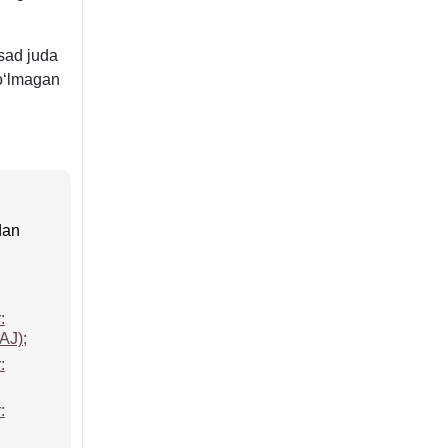
qsad juda
boʻlmagan
dan
:
AJ);
:
: