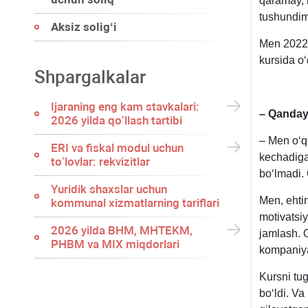
qaramay, 
tushundim
Aksiz soligʻi
Men 2022 
kursida oʻ
Shpargalkalar
Ijaraning eng kam stavkalari:
– Qanday 
2026 yilda qoʻllash tartibi
– Men oʻq
ERI va fiskal modul uchun
kechadiga
toʻlovlar: rekvizitlar
boʻlmadi.
Yuridik shaхslar uchun
Men, ehtim
kommunal хizmatlarning tariflari
motivatsiy
2026 yilda BHM, MHTEKM,
jamlash. 
PHBM va MIX miqdorlari
kompaniya 
Kursni tu
boʻldi. Va