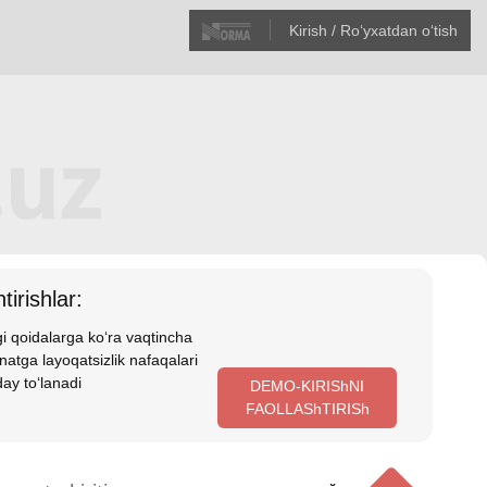
Kirish / Roʻyхatdan oʻtish
tirishlar:
i qoidalarga koʻra vaqtincha
atga layoqatsizlik nafaqalari
ay toʻlanadi
DEMO-KIRIShNI
FAOLLAShTIRISh