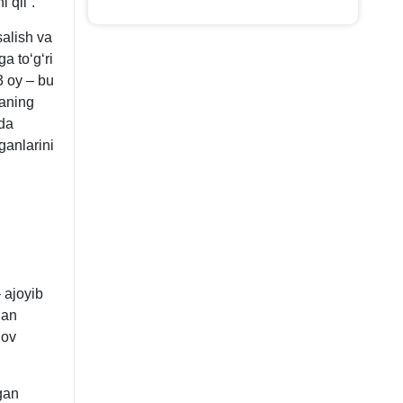
 qil”.
alish va
a toʻgʻri
3 oy – bu
naning
ida
ganlarini
 ajoyib
gan
nov
gan