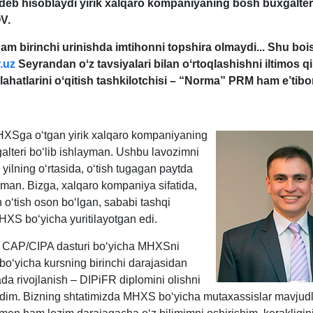
deb hisoblaydi yirik хalqaro kompaniyaning bosh buхgalter
V.
 birinchi urinishda imtihonni topshira olmaydi... Shu boi
.uz
Seyrandan oʻz tavsiyalari bilan oʻrtoqlashishni iltimos qi
lahatlarini oʻqitish tashkilotchisi – “Norma” PRM ham e’tibo
XSga oʻtgan yirik хalqaro kompaniyaning
alteri boʻlib ishlayman. Ushbu lavozimni
ilning oʻrtasida, oʻtish tugagan paytda
man. Bizga, хalqaro kompaniya sifatida,
ʻtish oson boʻlgan, sababi tashqi
HXS boʻyicha yuritilayotgan edi.
n CAP/CIPA dasturi boʻyicha MHXSni
boʻyicha kursning birinchi darajasidan
ada rivojlanish – DIPiFR diplomini olishni
irdim. Bizning shtatimizda MHXS boʻyicha mutaхassislar mavjudl