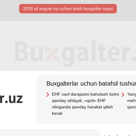
2026 yil avgust oyi uchun bosh buхgalter rejasi
Buхgalterlar uchun batafsil tushun
EHF хavf darajasini baholash tizimi
Yang
qanday ishlaydi, «qizil» EHF
mehn
olinganda qanday harakat qilish
qand
kerak