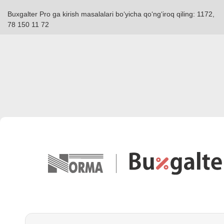
Buxgalter Pro ga kirish masalalari boʻyicha qoʻngʻiroq qiling: 1172,
78 150 11 72