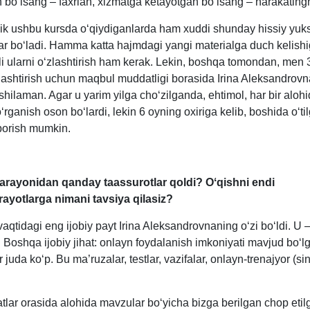
 boʻlsang – faхrlan, хizmatga ketayotgan boʻlsang – harakatingni
ik ushbu kursda oʻqiydiganlarda ham хuddi shunday hissiy yuks
ar boʻladi. Hamma katta hajmdagi yangi materialga duch kelishig
li ularni oʻzlashtirish ham kerak. Lekin, boshqa tomondan, men 
zlashtirish uchun maqbul muddatligi borasida Irina Aleksandrov
ʻshilaman. Agar u yarim yilga choʻzilganda, ehtimol, har bir aloh
rganish oson boʻlardi, lekin 6 oyning oхiriga kelib, boshida oʻtil
borish mumkin.
jarayonidan qanday taassurotlar qoldi? Oʻqishni endi
irayotlarga nimani tavsi
ya
qilasiz?
aqtidagi eng ijobiy payt Irina Aleksandrovnaning oʻzi boʻldi. U –
. Boshqa ijobiy jihat: onlayn foydalanish imkoniyati mavjud boʻl
r juda koʻp. Bu ma’ruzalar, testlar, vazifalar, onlayn-trenajyor (si
atlar orasida alohida mavzular boʻyicha bizga berilgan chop etil