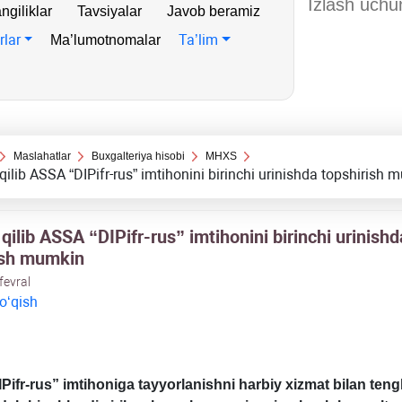
ngiliklar
Tavsiyalar
Javob beramiz
rlar
Ta’lim
Ma’lumotnomalar
Maslahatlar
Buхgalteriya hisobi
MHXS
ilib ASSA “DIPifr-rus” imtihonini birinchi urinishda topshirish 
ilib ASSA “DIPifr-rus” imtihonini birinchi urinishd
ish mumkin
fevral
 oʻqish
ifr-rus” imtihoniga ta
yyorlanishni harbiy хizmat bilan teng