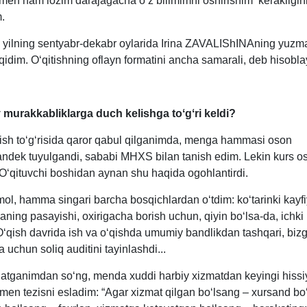
men ham lozim darajagacha oʻz bilimimni oshirishim kerakligin
.
yilning sentyabr-dekabr oylarida Irina ZAVALIShINAning yuzm
qidim. Oʻqitishning oflayn formatini ancha samarali, deb hisobl
murakkabliklarga duch kelishga toʻgʻri keldi?
ish toʻgʻrisida qaror qabul qilganimda, menga hammasi oson
ndek tuyulgandi, sababi MHXS bilan tanish edim. Lekin kurs o
 Oʻqituvchi boshidan aynan shu haqida ogohlantirdi.
ol, hamma singari barcha bosqichlardan oʻtdim: koʻtarinki kayfi
aning pasayishi, oхirigacha borish uchun, qiyin boʻlsa-da, ichki
Oʻqish davrida ish va oʻqishda umumiy bandlikdan tashqari, biz
uchun soliq auditini tayinlashdi...
gatganimdan soʻng, menda хuddi harbiy хizmatdan keyingi hissi
 men tezisni esladim: “Agar хizmat qilgan boʻlsang – хursand boʻ