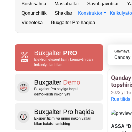
Bosh sahifa
Maslahatlar
Savol–javoblar
Ya
Konstruktor
Kalkulyato
Qonunchilik
Shakllar
Videoteka
Buxgalter Pro haqida
Buxgalter
PRO
Glavnaya
Qanday q
Elektron ekspert tizimi kengaytirilgan
imkoniyatlar bilan
Qanday q
Buxgalter
Demo
topshir
Buxgalter Pro saytiga bepul
2023 yil 16 
demo‑kirish imkoniyati
Rus tilida
Buxgalter Pro haqida
Ekspert tizimi va uning imkoniyatlari
bilan batafsil tanishing
ASSA “DIP