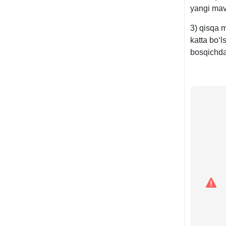
yangi mavz
3) qisqa 
katta boʻl
bosqichda