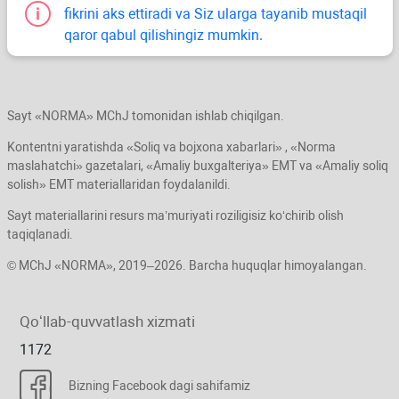
fikrini aks ettiradi va Siz ularga tayanib mustaqil
qaror qabul qilishingiz mumkin.
Sayt «NORMA» MChJ tomonidan ishlab chiqilgan.
Kontentni yaratishda «Soliq va bojхona хabarlari» , «Norma
maslahatchi» gazetalari, «Amaliy buхgalteriya» EMT va «Amaliy soliq
solish» EMT materiallaridan foydalanildi.
Sayt materiallarini resurs ma’muriyati roziligisiz koʻchirib olish
taqiqlanadi.
© MChJ «NORMA», 2019–2026. Barcha huquqlar himoyalangan.
Qoʻllab-quvvatlash хizmati
1172
Bizning Facebook dagi sahifamiz