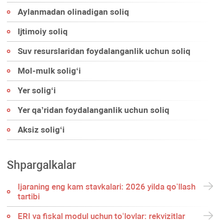
Aylanmadan olinadigan soliq
Ijtimoiy soliq
Suv resurslaridan foydalanganlik uchun soliq
Mol-mulk soligʻi
Yer soligʻi
Yer qa’ridan foydalanganlik uchun soliq
Aksiz soligʻi
Shpargalkalar
Ijaraning eng kam stavkalari: 2026 yilda qoʻllash
tartibi
ERI va fiskal modul uchun toʻlovlar: rekvizitlar