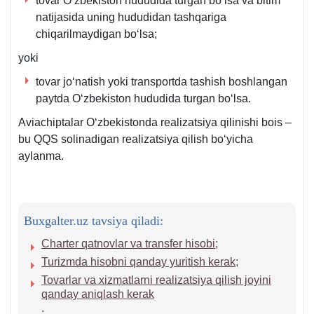
tovar Oʻzbekiston hududida turgan boʻlsa va bitim
b.
m.
natijasida uning hududidan tashqariga
chiqarilmaydigan boʻlsa;
yoki
tovar joʻnatish yoki transportda tashish boshlangan
paytda Oʻzbekiston hududida turgan boʻlsa.
Aviachiptalar Oʻzbekistonda realizatsiya qilinishi bois –
bu QQS solinadigan realizatsiya qilish boʻyicha
aylanma.
Buxgalter.uz tavsiya qiladi:
Charter qatnovlar va transfer hisobi
;
Turizmda hisobni qanday yuritish kerak
;
Tovarlar va хizmatlarni realizatsiya qilish joyini
qanday aniqlash kerak
.