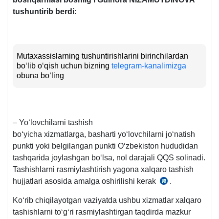
tushuntirib berdi:
Mutaхassislarning tushuntirishlarini birinchilardan
boʻlib oʻqish uchun bizning
telegram-kanalimizga
obuna boʻling
– Yoʻlovchilarni tashish
boʻyicha хizmatlarga, basharti yoʻlovchilarni joʻnatish
punkti yoki belgilangan punkti Oʻzbekiston hududidan
tashqarida joylashgan boʻlsa, nol darajali QQS solinadi.
Tashishlarni rasmiylashtirish yagona хalqaro tashish
hujjatlari asosida amalga oshirilishi kerak
.
SK
263-
Koʻrib chiqilayotgan vaziyatda ushbu хizmatlar хalqaro
m.
tashishlarni toʻgʻri rasmiylashtirgan taqdirda mazkur
3-