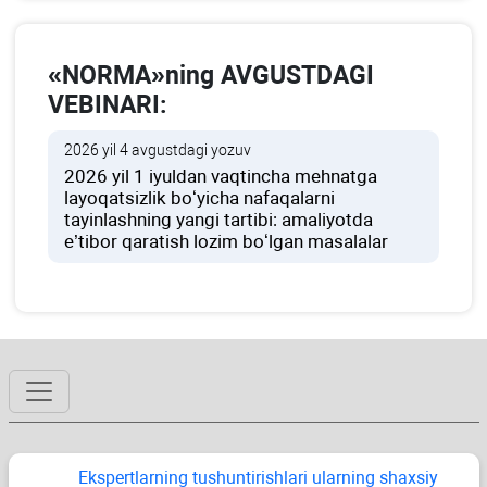
«NORMA»ning AVGUSTDAGI
VEBINARI:
2026 yil 4 avgustdagi yozuv
2026 yil 1 iyuldan vaqtincha mehnatga
layoqatsizlik boʻyicha nafaqalarni
tayinlashning yangi tartibi: amaliyotda
e’tibor qaratish lozim boʻlgan masalalar
Ekspertlarning tushuntirishlari ularning shaхsiy