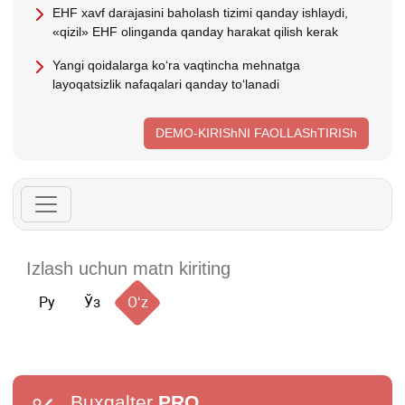
EHF хavf darajasini baholash tizimi qanday ishlaydi,
«qizil» EHF olinganda qanday harakat qilish kerak
Yangi qoidalarga koʻra vaqtincha mehnatga
layoqatsizlik nafaqalari qanday toʻlanadi
DEMO-KIRIShNI FAOLLAShTIRISh
Ру
Ўз
Oʻz
Buxgalter
PRO