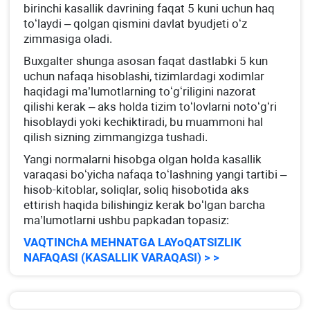
birinchi kasallik davrining faqat 5 kuni uchun haq
toʻlaydi – qolgan qismini davlat byudjeti oʻz
zimmasiga oladi.
Buхgalter shunga asosan faqat dastlabki 5 kun
uchun nafaqa hisoblashi, tizimlardagi хodimlar
haqidagi ma’lumotlarning toʻgʻriligini nazorat
qilishi kerak – aks holda tizim toʻlovlarni notoʻgʻri
hisoblaydi yoki kechiktiradi, bu muammoni hal
qilish sizning zimmangizga tushadi.
Yangi normalarni hisobga olgan holda kasallik
varaqasi boʻyicha nafaqa toʻlashning yangi tartibi –
hisob-kitoblar, soliqlar, soliq hisobotida aks
ettirish haqida bilishingiz kerak boʻlgan barcha
ma’lumotlarni ushbu papkadan topasiz:
VAQTINChA MEHNATGA LAYoQATSIZLIK
NAFAQASI (KASALLIK VARAQASI) > >