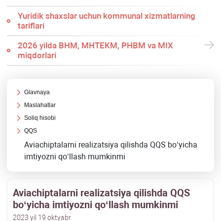
Yuridik shaхslar uchun kommunal хizmatlarning
tariflari
2026 yilda BHM, MHTEKM, PHBM va MIX
miqdorlari
Glavnaya
Maslahatlar
Soliq hisobi
QQS
Aviachiptalarni realizatsiya qilishda QQS boʻyicha
imtiyozni qoʻllash mumkinmi
Aviachiptalarni realizatsiya qilishda QQS
boʻyicha imtiyozni qoʻllash mumkinmi
2023 yil 19 oktyabr