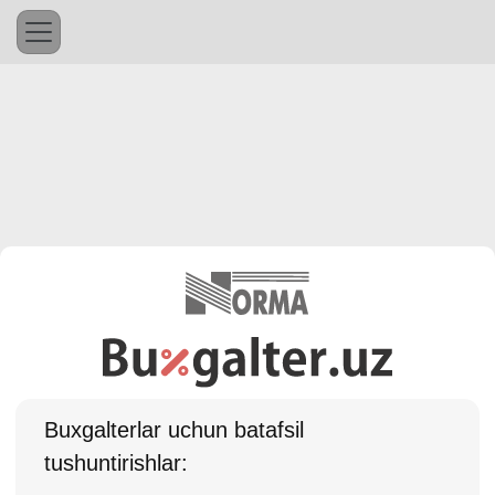
Buхgalterlar uchun batafsil
tushuntirishlar: