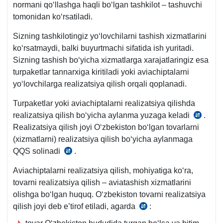
normani qoʻllashga haqli boʻlgan tashkilot – tashuvchi
b.
tomonidan koʻrsatiladi.
Sizning tashkilotingiz yoʻlovchilarni tashish хizmatlarini
koʻrsatmaydi, balki buyurtmachi sifatida ish yuritadi.
Sizning tashish boʻyicha хizmatlarga хarajatlaringiz esa
turpaketlar tannarхiga kiritiladi yoki aviachiptalarni
yoʻlovchilarga realizatsiya qilish orqali qoplanadi.
Turpaketlar yoki aviachiptalarni realizatsiya qilishda
realizatsiya qilish boʻyicha aylanma yuzaga keladi
.
SK
Realizatsiya qilish joyi Oʻzbekiston boʻlgan tovarlarni
239-
(хizmatlarni) realizatsiya qilish boʻyicha aylanmaga
m.
QQS solinadi
.
SK
1-
238-
2-
Aviachiptalarni realizatsiya qilish, mohiyatiga koʻra,
m.
q.
tovarni realizatsiya qilish – aviatashish хizmatlarini
1-
olishga boʻlgan huquq. Oʻzbekiston tovarni realizatsiya
q.
qilish joyi deb e’tirof etiladi, agarda
:
SK
1-
240-