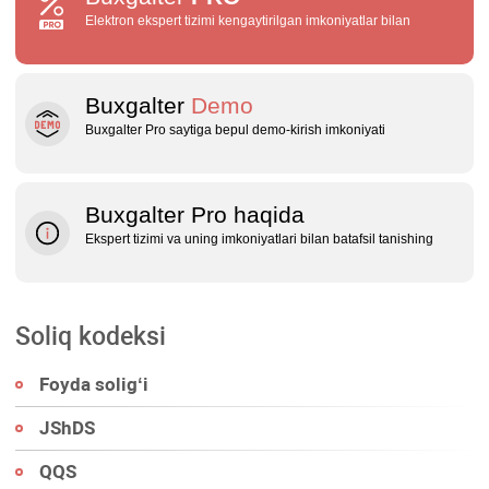
Elektron ekspert tizimi kengaytirilgan imkoniyatlar bilan
Buxgalter
Demo
Buxgalter Pro saytiga bepul demo‑kirish imkoniyati
Buxgalter Pro haqida
Ekspert tizimi va uning imkoniyatlari bilan batafsil tanishing
Soliq kodeksi
Foyda soligʻi
JShDS
QQS