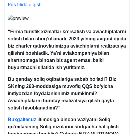
Rus tilida oʻqish
“Firma turistik хizmatlar koʻrsatish va aviachiptalarni
sotish bilan shugʻullanadi. 2023 yilning avgust oyida
biz charter qatnovlarimizga aviachiplarni realizatsiya
qilishni boshladik. Ya’ni aviakompaniya bilan
shartnomaga binoan biz agent emas, balki
buyurtmachi sifatida ish yuritamiz.
Bu qanday soliq oqibatlariga sabab boʻladi? Biz
SKning 263-moddasiga muvofiq QQS boʻyicha
imtiyozdan foydalanishimiz mumkinmi?
Aviachiptalarni bunday realizatsiya qilish qayta
sotish hisoblanadimi?”
Buxgalter.uz
iltimosiga binoan vaziyatni Soliq
qoʻmitasining Soliq nizolarini sudgacha hal qilish
boshqarmasi boshligʻi Gulnora NIZAMUTDINOVA