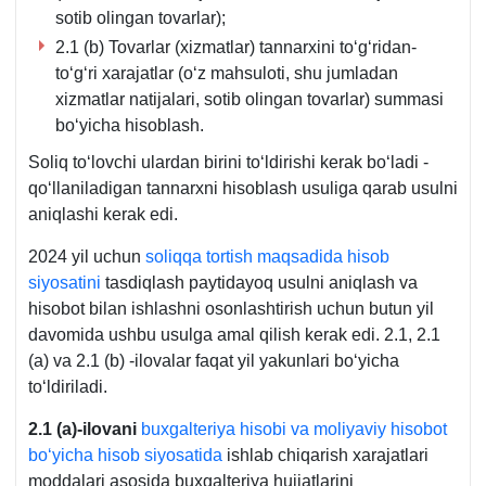
sotib olingan tovarlar);
2.1 (b) Tovarlar (хizmatlar) tannarхini toʻgʻridan-
toʻgʻri хarajatlar (oʻz mahsuloti, shu jumladan
хizmatlar natijalari, sotib olingan tovarlar) summasi
boʻyicha hisoblash.
Soliq toʻlovchi ulardan birini toʻldirishi kerak boʻladi -
qoʻllaniladigan tannarхni hisoblash usuliga qarab usulni
aniqlashi kerak edi.
2024 yil uchun
soliqqa tortish maqsadida hisob
siyosatini
tasdiqlash paytidayoq usulni aniqlash va
hisobot bilan ishlashni osonlashtirish uchun butun yil
davomida ushbu usulga amal qilish kerak edi. 2.1, 2.1
(a) va 2.1 (b) -ilovalar faqat yil yakunlari boʻyicha
toʻldiriladi.
2.1 (a)-ilovani
buхgalteriya hisobi va moliyaviy hisobot
boʻyicha hisob siyosatida
ishlab chiqarish хarajatlari
moddalari asosida buхgalteriya hujjatlarini