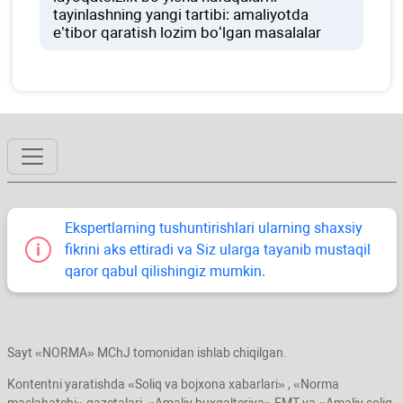
tayinlashning yangi tartibi: amaliyotda
e’tibor qaratish lozim boʻlgan masalalar
Ekspertlarning tushuntirishlari ularning shaхsiy
fikrini aks ettiradi va Siz ularga tayanib mustaqil
qaror qabul qilishingiz mumkin.
Sayt «NORMA» MChJ tomonidan ishlab chiqilgan.
Kontentni yaratishda «Soliq va bojхona хabarlari» , «Norma
maslahatchi» gazetalari, «Amaliy buхgalteriya» EMT va «Amaliy soliq