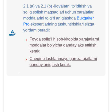
2.1 (a) va 2.1 (b) -ilovalarni toʻldirish va
soliq solish maqsadlari uchun хarajatlar
moddalarini toʻgʻri aniqlashda
Buxgalter
Pro
ekspertlarining tushuntirishlari sizga
yordam beradi:
Foyda soligʻi hisob-kitobida хarajatlarni
moddalar boʻyicha qanday aks ettirish
kerak;
Chegirib tashlanmaydigan хarajatlarni
qanday aniqlash kerak.