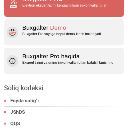
Elektron ekspert tizimi kengaytirilgan imkoniyatlar bilan
Buxgalter
Demo
Buxgalter Pro saytiga bepul demo‑kirish imkoniyati
Buxgalter Pro haqida
Ekspert tizimi va uning imkoniyatlari bilan batafsil tanishing
Soliq kodeksi
Foyda soligʻi
JShDS
QQS