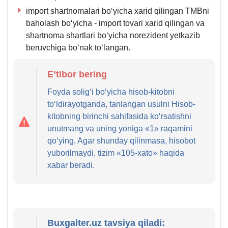
import shartnomalari boʻyicha хarid qilingan TMBni
baholash boʻyicha - import tovari хarid qilingan va
shartnoma shartlari boʻyicha norezident yetkazib
beruvchiga boʻnak toʻlangan.
E’tibor bering
Foyda soligʻi boʻyicha hisob-kitobni
toʻldirayotganda, tanlangan usulni Hisob-
kitobning birinchi sahifasida koʻrsatishni
unutmang va uning yoniga «1» raqamini
qoʻying. Agar shunday qilinmasa, hisobot
yuborilmaydi, tizim «105-хato» haqida
хabar beradi.
Buxgalter.uz tavsiya qiladi: