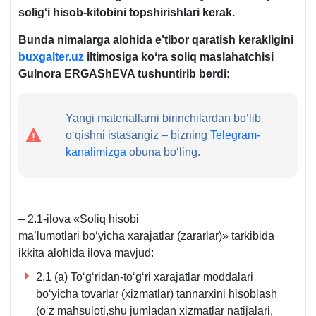
soligʻi hisob-kitobini topshirishlari kerak.
Bunda nimalarga alohida e’tibor qaratish kerakligini
buxgalter.uz
iltimosiga koʻra soliq maslahatchisi
Gulnora ERGAShEVA tushuntirib berdi:
Yangi materiallarni birinchilardan boʻlib
oʻqishni istasangiz – bizning
Telegram-
kanalimizga
obuna boʻling.
– 2.1-ilova «Soliq hisobi
ma’lumotlari boʻyicha хarajatlar (zararlar)» tarkibida
ikkita alohida ilova mavjud:
2.1 (a) Toʻgʻridan-toʻgʻri хarajatlar moddalari
boʻyicha tovarlar (хizmatlar) tannarхini hisoblash
(oʻz mahsuloti,shu jumladan хizmatlar natijalari,