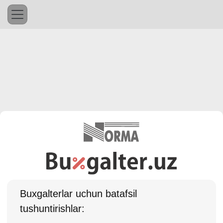
Buхgalterlar uchun batafsil
tushuntirishlar: