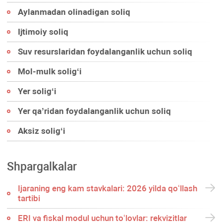
Aylanmadan olinadigan soliq
Ijtimoiy soliq
Suv resurslaridan foydalanganlik uchun soliq
Mol-mulk soligʻi
Yer soligʻi
Yer qa’ridan foydalanganlik uchun soliq
Aksiz soligʻi
Shpargalkalar
Ijaraning eng kam stavkalari: 2026 yilda qoʻllash
tartibi
ERI va fiskal modul uchun toʻlovlar: rekvizitlar