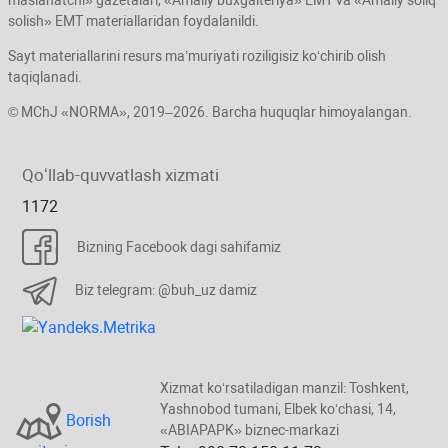
solish» EMT materiallaridan foydalanildi.
Sayt materiallarini resurs ma’muriyati roziligisiz koʻchirib olish
taqiqlanadi.
© MChJ «NORMA», 2019–2026. Barcha huquqlar himoyalangan.
Qoʻllab-quvvatlash хizmati
1172
Bizning Facebook dagi sahifamiz
Biz telegram: @buh_uz damiz
Xizmat koʻrsatiladigan manzil: Toshkent,
Yashnobod tumani, Elbek koʻchasi, 14,
Borish
«ABIAPAPK» biznec-markazi