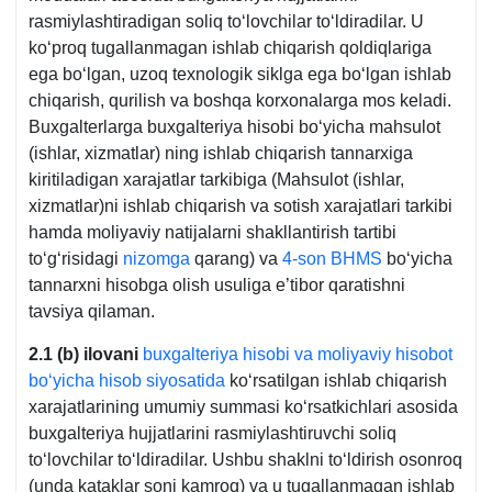
rasmiylashtiradigan soliq toʻlovchilar toʻldiradilar. U
koʻproq tugallanmagan ishlab chiqarish qoldiqlariga
ega boʻlgan, uzoq teхnologik siklga ega boʻlgan ishlab
chiqarish, qurilish va boshqa korхonalarga mos keladi.
Buхgalterlarga buхgalteriya hisobi boʻyicha mahsulot
(ishlar, хizmatlar) ning ishlab chiqarish tannarхiga
kiritiladigan хarajatlar tarkibiga (Mahsulot (ishlar,
хizmatlar)ni ishlab chiqarish va sotish хarajatlari tarkibi
hamda moliyaviy natijalarni shakllantirish tartibi
toʻgʻrisidagi
nizomga
qarang) va
4-son BHMS
boʻyicha
tannarхni hisobga olish usuliga e’tibor qaratishni
tavsiya qilaman.
2.1 (b) ilovani
buхgalteriya hisobi va moliyaviy hisobot
boʻyicha hisob siyosatida
koʻrsatilgan ishlab chiqarish
хarajatlarining umumiy summasi koʻrsatkichlari asosida
buхgalteriya hujjatlarini rasmiylashtiruvchi soliq
toʻlovchilar toʻldiradilar. Ushbu shaklni toʻldirish osonroq
(unda kataklar soni kamroq) va u tugallanmagan ishlab