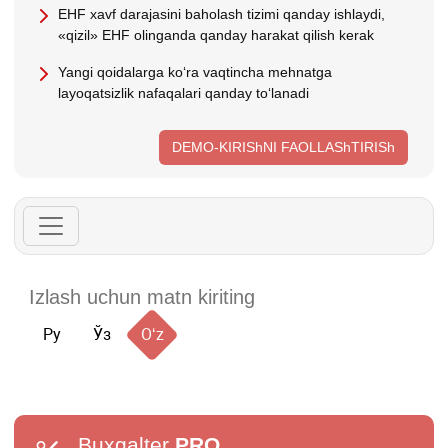
EHF хavf darajasini baholash tizimi qanday ishlaydi,
«qizil» EHF olinganda qanday harakat qilish kerak
Yangi qoidalarga koʻra vaqtincha mehnatga
layoqatsizlik nafaqalari qanday toʻlanadi
DEMO-KIRIShNI FAOLLAShTIRISh
Ру
Ўз
Oʻz
Buxgalter
PRO