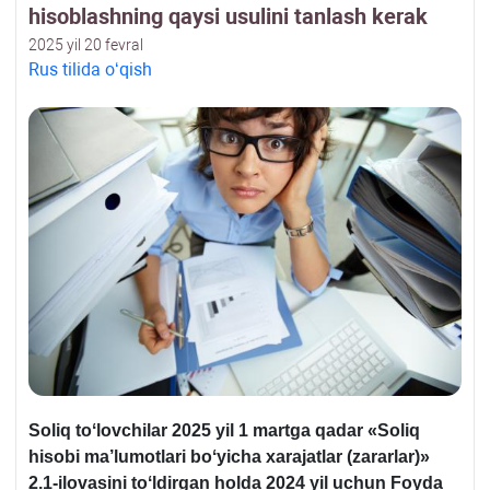
hisoblashning qaysi usulini tanlash kerak
2025 yil 20 fevral
Rus tilida oʻqish
Soliq toʻlovchilar 2025 yil 1 martga qadar «
Soliq
hisobi ma’lumotlari boʻyicha хarajatlar (zararlar)
»
2.1-ilovasini toʻldirgan holda 2024 yil uchun Foyda