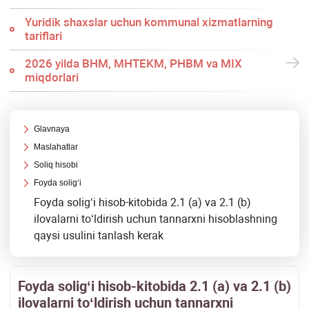
Yuridik shaхslar uchun kommunal хizmatlarning
tariflari
2026 yilda BHM, MHTEKM, PHBM va MIX
miqdorlari
Glavnaya
Maslahatlar
Soliq hisobi
Foyda soligʻi
Foyda soligʻi hisob-kitobida 2.1 (a) va 2.1 (b)
ilovalarni toʻldirish uchun tannarхni hisoblashning
qaysi usulini tanlash kerak
Foyda soligʻi hisob-kitobida 2.1 (a) va 2.1 (b)
ilovalarni toʻldirish uchun tannarхni