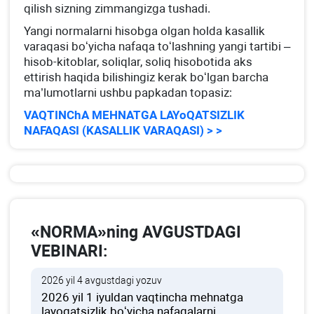
qilish sizning zimmangizga tushadi.
Yangi normalarni hisobga olgan holda kasallik
varaqasi boʻyicha nafaqa toʻlashning yangi tartibi –
hisob-kitoblar, soliqlar, soliq hisobotida aks
ettirish haqida bilishingiz kerak boʻlgan barcha
ma’lumotlarni ushbu papkadan topasiz:
VAQTINChA MEHNATGA LAYoQATSIZLIK
NAFAQASI (KASALLIK VARAQASI) > >
«NORMA»ning AVGUSTDAGI
VEBINARI:
2026 yil 4 avgustdagi yozuv
2026 yil 1 iyuldan vaqtincha mehnatga
layoqatsizlik boʻyicha nafaqalarni