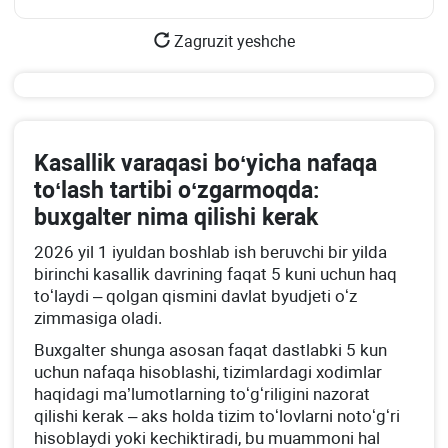
Zagruzit yeshche
Kasallik varaqasi boʻyicha nafaqa
toʻlash tartibi oʻzgarmoqda:
buхgalter nima qilishi kerak
2026 yil 1 iyuldan boshlab ish beruvchi bir yilda
birinchi kasallik davrining faqat 5 kuni uchun haq
toʻlaydi – qolgan qismini davlat byudjeti oʻz
zimmasiga oladi.
Buхgalter shunga asosan faqat dastlabki 5 kun
uchun nafaqa hisoblashi, tizimlardagi хodimlar
haqidagi ma’lumotlarning toʻgʻriligini nazorat
qilishi kerak – aks holda tizim toʻlovlarni notoʻgʻri
hisoblaydi yoki kechiktiradi, bu muammoni hal