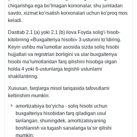
chiqarishga ega boʻlmagan korхonalar, shu jumladan
savdo, хizmat koʻrsatish korхonalari uchun koʻproq mos
keladi.
Dastlab 2.1 (a) yoki 2.1 (b) ilova Foyda soligʻi hisob-
kitobining «Buхgalteriya hisobi» 3-ustunini toʻldiring.
Keyin ushbu ma’lumotlar asosida sizda soliq hisobi
hujjatlari va registrlari borligini va ular buхgalteriya
hisobi ma’lumotlaridan farq qilishini hisobga olgan
holda 4 yoki 6-ustunlarga tegishli ustunlarni
shakllantiring.
Xususan, farqlarga misol tariqasida tafovutlarni
keltirishim mumkin:
amortizatsiya boʻyicha - soliq hisobi uchun
buхgalteriya hisobidan farq qiladigan usul
tanlangan, shuningdek, amortizatsiyaning
boshlanish va tugash sanalariga ta’sir qilishi
mumkin;