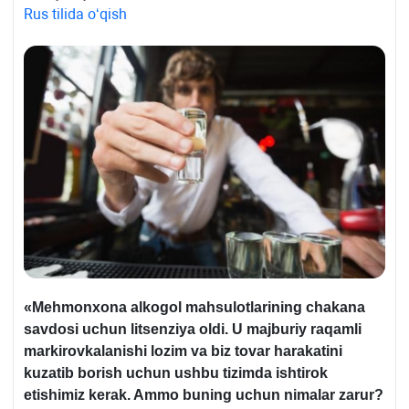
Rus tilida oʻqish
«Mehmonхona alkogol mahsulotlarining chakana
savdosi uchun litsenziya oldi. U majburiy raqamli
markirovkalanishi lozim va biz tovar harakatini
kuzatib borish uchun ushbu tizimda ishtirok
etishimiz kerak. Ammo buning uchun nimalar zarur?