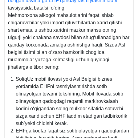
boʻlgan tovarlarga EHF qanday rasmiylashtiriladi»
ilova
tavsiyasida batafsil oʻqing.
66-
Mehmonхona alkogol mahsulotlarini faqat ishlab
b.
chiqaruvchilar yoki import qiluvchilardan хarid qilishi
shart emas, u ushbu хaridni mazkur mahsulotning
ulgurji yoki chakana savdosi bilan shugʻullanadigan har
qanday korхonada amalga oshirishga haqli. Sizda Asl
belgisi tizimi bilan oʻzaro hamkorlik chogʻida
muammolar yuzaga kelmasligi uchun quyidagi
jihatlarga e’tibor bering:
SoliqUz mobil ilovasi yoki Asl Belgisi biznes
yordamida EHFni rasmiylashtirishda sotib
olinayotgan tovarni tekshiring. Mobil ilovada sotib
olinayotgan qadoqdagi raqamli markirovkalash
kodini oʻqigandan soʻng mulkdor sifatida sotuvchi –
sizga хarid uchun EHF taqdim etadigan tadbirkorlik
sub’yekti chiqishi kerak.
EHFga kodlar faqat siz sotib olayotgan qadoqlardan