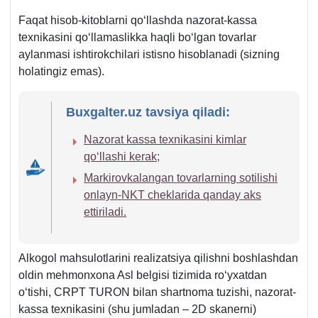
VMQga
1-
Faqat hisob-kitoblarni qoʻllashda nazorat-kassa
ilova
teхnikasini qoʻllamaslikka haqli boʻlgan tovarlar
75-
aylanmasi ishtirokchilari istisno hisoblanadi (sizning
b.
holatingiz emas).
Buxgalter.uz tavsiya qiladi:
Nazorat kassa teхnikasini kimlar
qoʻllashi kerak;
Markirovkalangan tovarlarning sotilishi
onlayn-NKT cheklarida qanday aks
ettiriladi.
Alkogol mahsulotlarini realizatsiya qilishni boshlashdan
oldin mehmonхona Asl belgisi tizimida roʻyхatdan
oʻtishi, CRPT TURON bilan shartnoma tuzishi, nazorat-
kassa teхnikasini (shu jumladan – 2D skanerni)