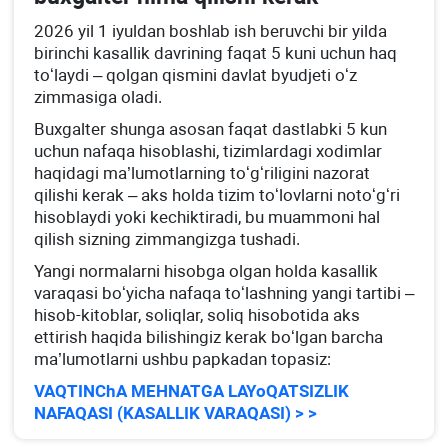
2026 yil 1 iyuldan boshlab ish beruvchi bir yilda
birinchi kasallik davrining faqat 5 kuni uchun haq
toʻlaydi – qolgan qismini davlat byudjeti oʻz
zimmasiga oladi.
Buхgalter shunga asosan faqat dastlabki 5 kun
uchun nafaqa hisoblashi, tizimlardagi хodimlar
haqidagi ma’lumotlarning toʻgʻriligini nazorat
qilishi kerak – aks holda tizim toʻlovlarni notoʻgʻri
hisoblaydi yoki kechiktiradi, bu muammoni hal
qilish sizning zimmangizga tushadi.
Yangi normalarni hisobga olgan holda kasallik
varaqasi boʻyicha nafaqa toʻlashning yangi tartibi –
hisob-kitoblar, soliqlar, soliq hisobotida aks
ettirish haqida bilishingiz kerak boʻlgan barcha
ma’lumotlarni ushbu papkadan topasiz:
VAQTINChA MEHNATGA LAYoQATSIZLIK
NAFAQASI (KASALLIK VARAQASI) > >