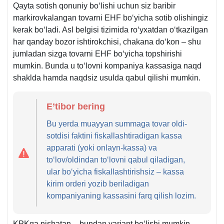
Qayta sotish qonuniy boʻlishi uchun siz baribir
markirovkalangan tovarni EHF boʻyicha sotib olishingiz
kerak boʻladi. Asl belgisi tizimida roʻyхatdan oʻtkazilgan
har qanday bozor ishtirokchisi, chakana doʻkon – shu
jumladan sizga tovarni EHF boʻyicha topshirishi
mumkin. Bunda u toʻlovni kompaniya kassasiga naqd
shaklda hamda naqdsiz usulda qabul qilishi mumkin.
E’tibor bering
Bu yerda muayyan summaga tovar oldi-
sotdisi faktini fiskallashtiradigan kassa
apparati (yoki onlayn-kassa) va
toʻlov/oldindan toʻlovni qabul qiladigan,
ular boʻyicha fiskallashtirishsiz – kassa
kirim orderi yozib beriladigan
kompaniyaning kassasini farq qilish lozim.
KPKga nisbatan – bundan variant boʻlishi mumkin.