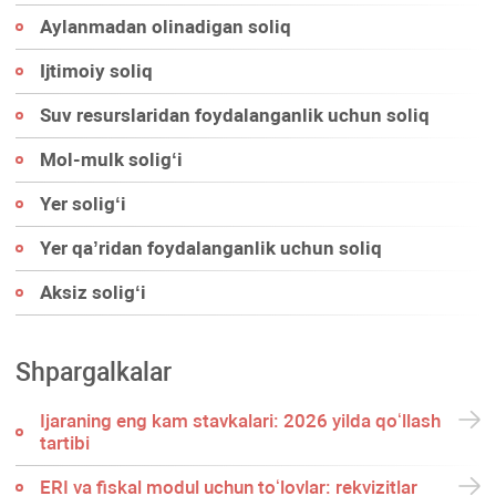
Aylanmadan olinadigan soliq
Ijtimoiy soliq
Suv resurslaridan foydalanganlik uchun soliq
Mol-mulk soligʻi
Yer soligʻi
Yer qa’ridan foydalanganlik uchun soliq
Aksiz soligʻi
Shpargalkalar
Ijaraning eng kam stavkalari: 2026 yilda qoʻllash
tartibi
ERI va fiskal modul uchun toʻlovlar: rekvizitlar