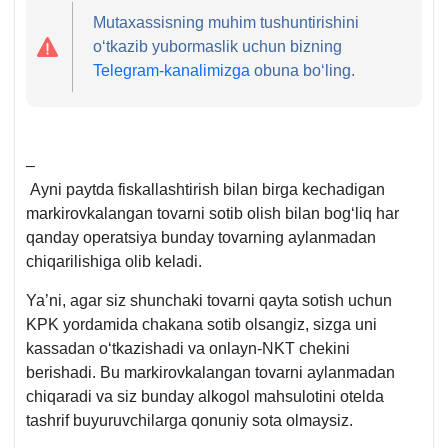
Mutaхassisning muhim tushuntirishini
oʻtkazib yubormaslik uchun bizning
Telegram-kanalimizga
obuna boʻling.
–
Ayni paytda fiskallashtirish bilan birga kechadigan
markirovkalangan tovarni sotib olish bilan bogʻliq har
qanday operatsiya bunday tovarning aylanmadan
chiqarilishiga olib keladi.
Ya’ni, agar siz shunchaki tovarni qayta sotish uchun
KPK yordamida chakana sotib olsangiz, sizga uni
kassadan oʻtkazishadi va onlayn-NKT chekini
berishadi. Bu markirovkalangan tovarni aylanmadan
chiqaradi va siz bunday alkogol mahsulotini otelda
tashrif buyuruvchilarga qonuniy sota olmaysiz.