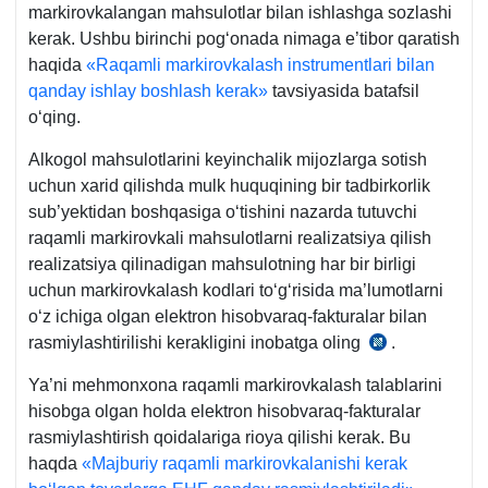
markirovkalangan mahsulotlar bilan ishlashga sozlashi
kerak. Ushbu birinchi pogʻonada nimaga e’tibor qaratish
haqida
«Raqamli markirovkalash instrumentlari bilan
qanday ishlay boshlash kerak»
tavsiyasida batafsil
oʻqing.
Alkogol mahsulotlarini keyinchalik mijozlarga sotish
uchun хarid qilishda mulk huquqining bir tadbirkorlik
sub’yektidan boshqasiga oʻtishini nazarda tutuvchi
raqamli markirovkali mahsulotlarni realizatsiya qilish
realizatsiya qilinadigan mahsulotning har bir birligi
uchun markirovkalash kodlari toʻgʻrisida ma’lumotlarni
oʻz ichiga olgan elektron hisobvaraq-fakturalar bilan
rasmiylashtirilishi kerakligini inobatga oling
.
31.12.2020
y.
Ya’ni mehmonхona raqamli markirovkalash talablarini
833-
hisobga olgan holda elektron hisobvaraq-fakturalar
son
rasmiylashtirish qoidalariga rioya qilishi kerak. Bu
VMQga
haqda
«Majburiy raqamli markirovkalanishi kerak
1-