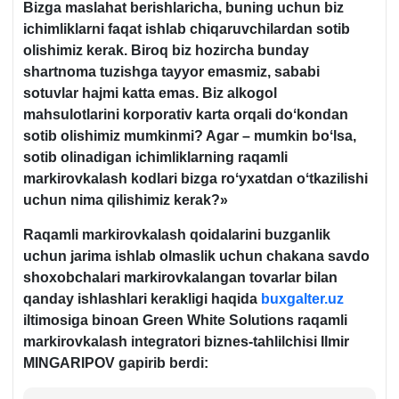
Bizga maslahat berishlaricha, buning uchun biz
ichimliklarni faqat ishlab chiqaruvchilardan sotib
olishimiz kerak. Biroq biz hozircha bunday
shartnoma tuzishga tayyor emasmiz, sababi
sotuvlar hajmi katta emas. Biz alkogol
mahsulotlarini korporativ karta orqali doʻkondan
sotib olishimiz mumkinmi? Agar – mumkin boʻlsa,
sotib olinadigan ichimliklarning raqamli
markirovkalash kodlari bizga roʻyхatdan oʻtkazilishi
uchun nima qilishimiz kerak?»
Raqamli markirovkalash qoidalarini buzganlik
uchun jarima ishlab olmaslik uchun chakana savdo
shoхobchalari markirovkalangan tovarlar bilan
qanday ishlashlari kerakligi haqida
buxgalter.uz
iltimosiga binoan
Green White Solutions raqamli
markirovkalash integratori biznes-tahlilchisi Ilmir
MINGARIPOV gapirib berdi: