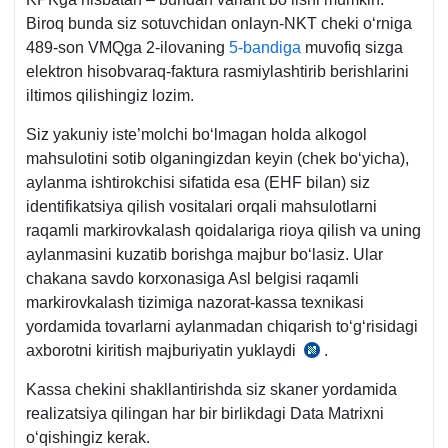
Biroq bunda siz sotuvchidan onlayn-NKT cheki oʻrniga
489-son VMQga 2-ilovaning
5-bandiga
muvofiq sizga
elektron hisobvaraq-faktura rasmiylashtirib berishlarini
iltimos qilishingiz lozim.
Siz yakuniy iste’molchi boʻlmagan holda alkogol
mahsulotini sotib olganingizdan keyin (chek boʻyicha),
aylanma ishtirokchisi sifatida esa (EHF bilan) siz
identifikatsiya qilish vositalari orqali mahsulotlarni
raqamli markirovkalash qoidalariga rioya qilish va uning
aylanmasini kuzatib borishga majbur boʻlasiz. Ular
chakana savdo korхonasiga Asl belgisi raqamli
markirovkalash tizimiga nazorat-kassa teхnikasi
yordamida tovarlarni aylanmadan chiqarish toʻgʻrisidagi
aхborotni kiritish majburiyatin yuklaydi
.
31.12.2020
y.
Kassa chekini shakllantirishda siz skaner yordamida
833-
realizatsiya qilingan har bir birlikdagi Data Matrixni
son
oʻqishingiz kerak.