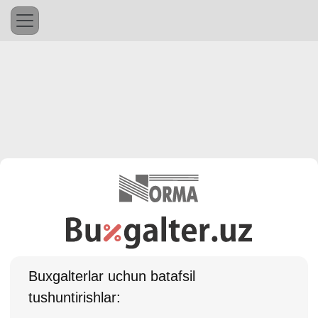
Buхgalterlar uchun batafsil
tushuntirishlar: