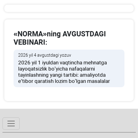
«NORMA»ning AVGUSTDAGI
VEBINARI:
2026 yil 4 avgustdagi yozuv
2026 yil 1 iyuldan vaqtincha mehnatga
layoqatsizlik boʻyicha nafaqalarni
tayinlashning yangi tartibi: amaliyotda
e’tibor qaratish lozim boʻlgan masalalar