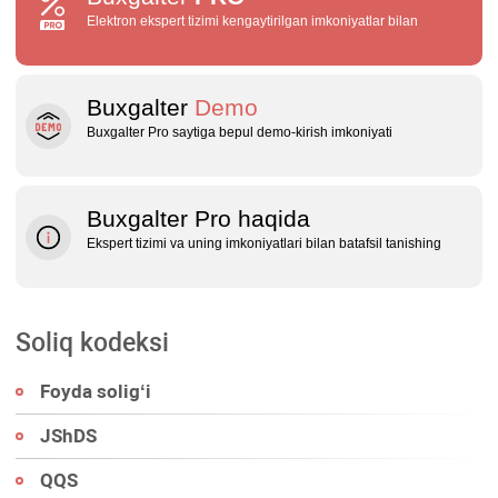
Elektron ekspert tizimi kengaytirilgan imkoniyatlar bilan
Buxgalter
Demo
Buxgalter Pro saytiga bepul demo‑kirish imkoniyati
Buxgalter Pro haqida
Ekspert tizimi va uning imkoniyatlari bilan batafsil tanishing
Soliq kodeksi
Foyda soligʻi
JShDS
QQS