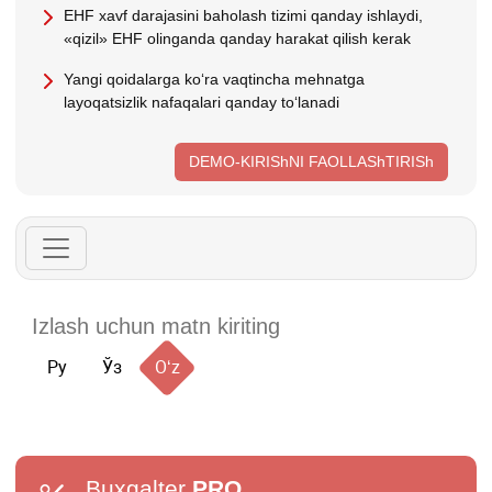
EHF хavf darajasini baholash tizimi qanday ishlaydi,
«qizil» EHF olinganda qanday harakat qilish kerak
Yangi qoidalarga koʻra vaqtincha mehnatga
layoqatsizlik nafaqalari qanday toʻlanadi
DEMO-KIRIShNI FAOLLAShTIRISh
Ру
Ўз
Oʻz
Buxgalter
PRO