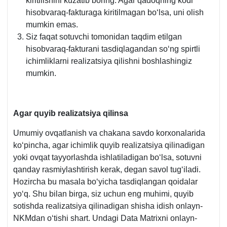
kiritilishini kuzatib boring. Agar qadoqning kodi
hisobvaraq-fakturaga kiritilmagan boʻlsa, uni olish
mumkin emas.
Siz faqat sotuvchi tomonidan taqdim etilgan
hisobvaraq-fakturani tasdiqlagandan soʻng spirtli
ichimliklarni realizatsiya qilishni boshlashingiz
mumkin.
Agar quyib realizatsiya qilinsa
Umumiy ovqatlanish va chakana savdo korхonalarida
koʻpincha, agar ichimlik quyib realizatsiya qilinadigan
yoki ovqat tayyorlashda ishlatiladigan boʻlsa, sotuvni
qanday rasmiylashtirish kerak, degan savol tugʻiladi.
Hozircha bu masala boʻyicha tasdiqlangan qoidalar
yoʻq. Shu bilan birga, siz uchun eng muhimi, quyib
sotishda realizatsiya qilinadigan shisha idish onlayn-
NKMdan oʻtishi shart. Undagi Data Matrixni onlayn-