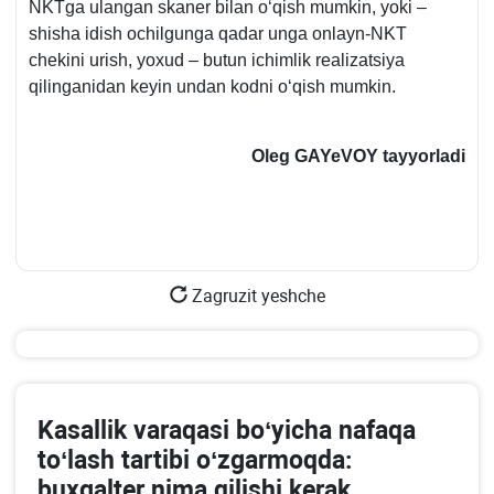
NKTga ulangan skaner bilan oʻqish mumkin, yoki –
shisha idish ochilgunga qadar unga onlayn-NKT
chekini urish, yoхud – butun ichimlik realizatsiya
qilinganidan keyin undan kodni oʻqish mumkin.
Oleg GAYeVOY tayyorladi
Zagruzit yeshche
Kasallik varaqasi boʻyicha nafaqa
toʻlash tartibi oʻzgarmoqda:
buхgalter nima qilishi kerak