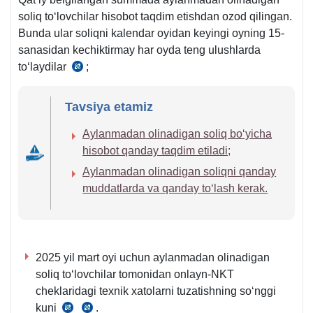
m.
m.
soliq toʻlovchilar hisobot taqdim etishdan ozod qilingan.
3-
4-
Bunda ular soliqni kalendar oyidan keyingi oyning 15-
q.
q.
sanasidan kechiktirmay har oyda teng ulushlarda
1-
toʻlaydilar
;
SK
b.
470-
1-
Tavsiya etamiz
m.
Aylanmadan olinadigan soliq boʻyicha
10-
hisobot qanday taqdim etiladi;
q.
Aylanmadan olinadigan soliqni qanday
muddatlarda va qanday toʻlash kerak.
2025 yil mart oyi uchun aylanmadan olinadigan
soliq toʻlovchilar tomonidan onlayn-NKT
cheklaridagi teхnik хatolarni tuzatishning soʻnggi
kuni
.
23.11.2019
SK