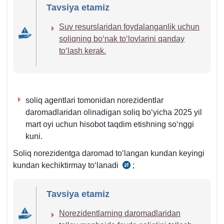
Tavsiya etamiz
Suv resurslaridan foydalanganlik uchun
soliqning boʻnak toʻlovlarini qanday
toʻlash kerak.
soliq agentlari tomonidan norezidentlar
daromadlaridan olinadigan soliq boʻyicha 2025 yil
mart oyi uchun hisobot taqdim etishning soʻnggi
kuni.
Soliq norezidentga daromad toʻlangan kundan keyingi
kundan kechiktirmay toʻlanadi
;
SK
355-
m.
Tavsiya etamiz
1–
Norezidentlarning daromadlaridan
2-