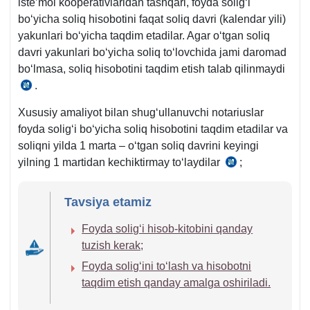
iste’mol kooperativlaridan tashqari, foyda soligʻi
q.
boʻyicha soliq hisobotini faqat soliq davri (kalendar yili)
yakunlari boʻyicha taqdim etadilar. Agar oʻtgan soliq
davri yakunlari boʻyicha soliq toʻlovchida jami daromad
boʻlmasa, soliq hisobotini taqdim etish talab qilinmaydi
.
SK
339-
Xususiy amaliyot bilan shugʻullanuvchi notariuslar
m.
foyda soligʻi boʻyicha soliq hisobotini taqdim etadilar va
6-
soliqni yilda 1 marta – oʻtgan soliq davrini keyingi
q.
yilning 1 martidan kechiktirmay toʻlaydilar
;
SK
480-
m.
Tavsiya etamiz
Foyda soligʻi hisob-kitobini qanday
tuzish kerak;
Foyda soligʻini toʻlash va hisobotni
taqdim etish qanday amalga oshiriladi.