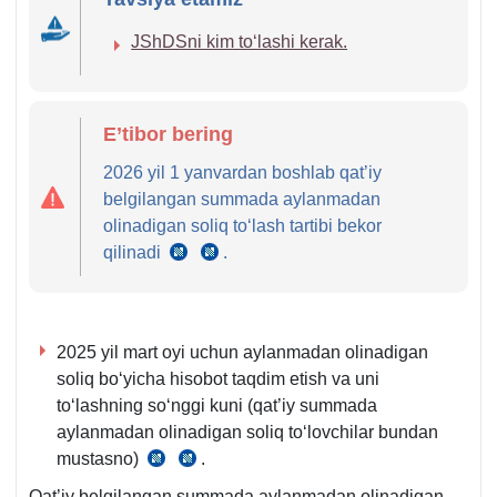
1-
JShDSni kim toʻlashi kerak.
2-
q.
E’tibor bering
2026 yil 1 yanvardan boshlab qat’iy
belgilangan summada aylanmadan
olinadigan soliq toʻlash tartibi bekor
qilinadi
.
24.12.2024
24.12.2024
y.
y.
OʻRQ-
OʻRQ-
1014-
1014-
2025 yil mart oyi uchun aylanmadan olinadigan
son
son
soliq boʻyicha hisobot taqdim etish va uni
3-
6-
toʻlashning soʻnggi kuni (qat’iy summada
m.
m.
aylanmadan olinadigan soliq toʻlovchilar bundan
34-
mustasno)
.
SK
SK
b.
470-
470-
Qat’iy belgilangan summada aylanmadan olinadigan