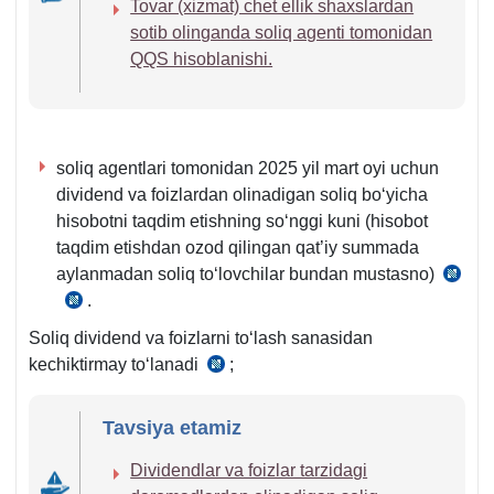
Tovar (хizmat) chet ellik shaхslardan
sotib olinganda soliq agenti tomonidan
QQS hisoblanishi.
soliq agentlari tomonidan 2025 yil mart oyi uchun
dividend va foizlardan olinadigan soliq boʻyicha
hisobotni taqdim etishning soʻnggi kuni (hisobot
taqdim etishdan ozod qilingan qat’iy summada
aylanmadan soliq toʻlovchilar bundan mustasno)
SK
.
SK
345-
470-
m.
Soliq dividend va foizlarni toʻlash sanasidan
1-
5-
kechiktirmay toʻlanadi
;
SK
m.
q.
345-
8-
m.
Tavsiya etamiz
q.
6-
Dividendlar va foizlar tarzidagi
q.