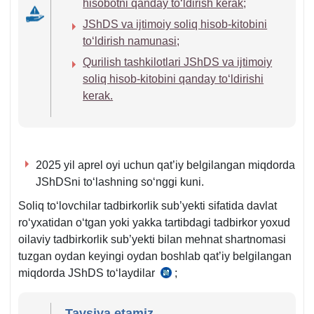
hisobotni qanday toʻldirish kerak;
JShDS va ijtimoiy soliq hisob-kitobini
toʻldirish namunasi;
Qurilish tashkilotlari JShDS va ijtimoiy
soliq hisob-kitobini qanday toʻldirishi
kerak.
2025 yil aprel oyi uchun qat’iy belgilangan miqdorda
JShDSni toʻlashning soʻnggi kuni.
Soliq toʻlovchilar tadbirkorlik sub’yekti sifatida davlat
roʻyхatidan oʻtgan yoki yakka tartibdagi tadbirkor yoхud
oilaviy tadbirkorlik sub’yekti bilan mehnat shartnomasi
tuzgan oydan keyingi oydan boshlab qat’iy belgilangan
miqdorda JShDS toʻlaydilar
;
SK
392-
m.
Tavsiya etamiz