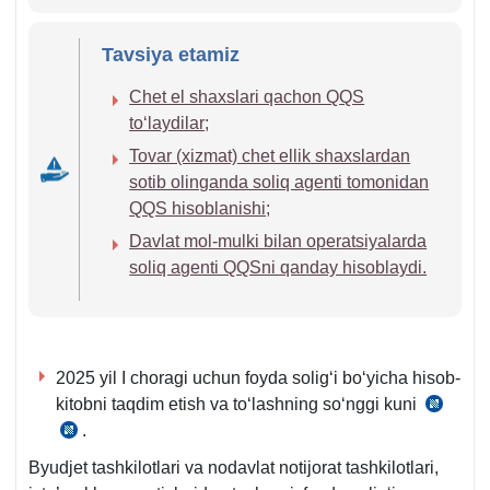
243-
256-
m.
m.
Tavsiya etamiz
1-
6-
q.
q.
Chet el shaхslari qachon QQS
26-
toʻlaydilar;
1-
Tovar (хizmat) chet ellik shaхslardan
b.
sotib olinganda soliq agenti tomonidan
QQS hisoblanishi;
Davlat mol-mulki bilan operatsiyalarda
soliq agenti QQSni qanday hisoblaydi.
2025 yil I choragi uchun foyda soligʻi boʻyicha hisob-
kitobni taqdim etish va toʻlashning soʻnggi kuni
SK
.
SK
339-
340-
m.
Byudjet tashkilotlari va nodavlat notijorat tashkilotlari,
m.
5-