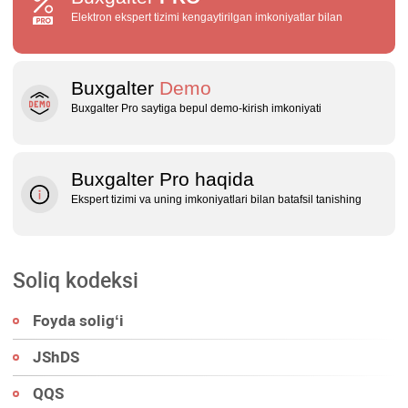
Elektron ekspert tizimi kengaytirilgan imkoniyatlar bilan
Buxgalter
Demo
Buxgalter Pro saytiga bepul demo‑kirish imkoniyati
Buxgalter Pro haqida
Ekspert tizimi va uning imkoniyatlari bilan batafsil tanishing
Soliq kodeksi
Foyda soligʻi
JShDS
QQS