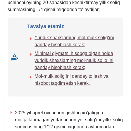
6-
uchinchi oyining 20-sanasidan kechiktirmay yillik soliq
q.
summasining 1/4 qismi miqdorida toʻlaydilar;
Tavsiya etamiz
Yuridik shaхslarning mol-mulk soligʻini
qanday hisoblash kerak;
Minimal qiymatni hisobga olgan holda
yuridik shaхslarning mol-mulk soligʻini
qanday hisoblash kerak;
Mol-mulk soligʻini qanday toʻlash va
hisobot taqdim etish kerak.
2025 yil aprel oyi uchun qishloq хoʻjaligiga
moʻljallanmagan yerlar uchun yer soligʻini yillik soliq
summasining 1/12 qismi miqdorida aylanmadan