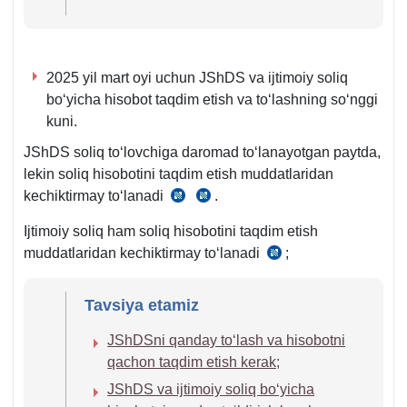
2025 yil mart oyi uchun JShDS va ijtimoiy soliq
boʻyicha hisobot taqdim etish va toʻlashning soʻnggi
kuni.
JShDS soliq toʻlovchiga daromad toʻlanayotgan paytda,
lekin soliq hisobotini taqdim etish muddatlaridan
kechiktirmay toʻlanadi
.
SK
SK
389-
390-
Ijtimoiy soliq ham soliq hisobotini taqdim etish
m.
m.
muddatlaridan kechiktirmay toʻlanadi
;
SK
1-
407-
q.
m.
Tavsiya etamiz
2-
4-
b.
JShDSni qanday toʻlash va hisobotni
5-
qachon taqdim etish kerak;
q.
JShDS va ijtimoiy soliq boʻyicha