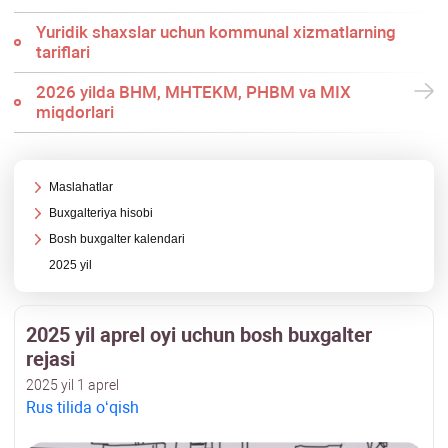
Yuridik shaхslar uchun kommunal хizmatlarning
tariflari
2026 yilda BHM, MHTEKM, PHBM va MIX
miqdorlari
Maslahatlar
Buхgalteriya hisobi
Bosh buхgalter kalendari
2025 yil
2025 yil aprel oyi uchun bosh buхgalter
rejasi
2025 yil 1 aprel
Rus tilida oʻqish