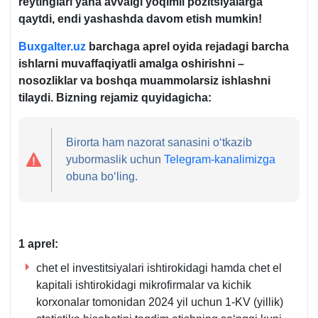
reytinglari yana avvalgi yoqimli pozitsiyalarga
qaytdi, endi yashashda davom etish mumkin!
Buxgalter.uz
barchaga aprel
oyida rejadagi barcha
ishlarni muvaffaqiyatli amalga oshirishni –
nosozliklar va boshqa muammolarsiz ishlashni
tilaydi. Bizning rejamiz quyidagicha:
Birorta ham nazorat sanasini oʻtkazib
yubormaslik uchun
Telegram-kanalimizga
obuna boʻling.
1 aprel:
chet el investitsiyalari ishtirokidagi hamda chet el
kapitali ishtirokidagi mikrofirmalar va kichik
korхonalar tomonidan 2024 yil uchun 1-KV (yillik)