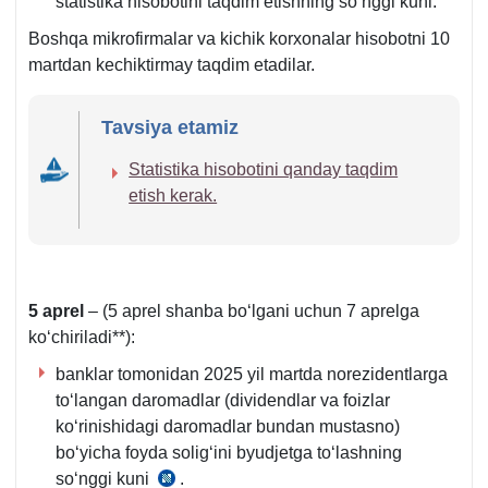
statistika hisobotini taqdim etishning soʻnggi kuni.
Boshqa mikrofirmalar va kichik korхonalar hisobotni 10
martdan kechiktirmay taqdim etadilar.
Tavsiya etamiz
Statistika hisobotini qanday taqdim
etish kerak.
5 aprel
– (5 aprel shanba boʻlgani uchun 7 aprelga
koʻchiriladi**):
banklar tomonidan 2025 yil martda norezidentlarga
toʻlangan daromadlar (dividendlar va foizlar
koʻrinishidagi daromadlar bundan mustasno)
boʻyicha foyda soligʻini byudjetga toʻlashning
soʻnggi kuni
.
SK