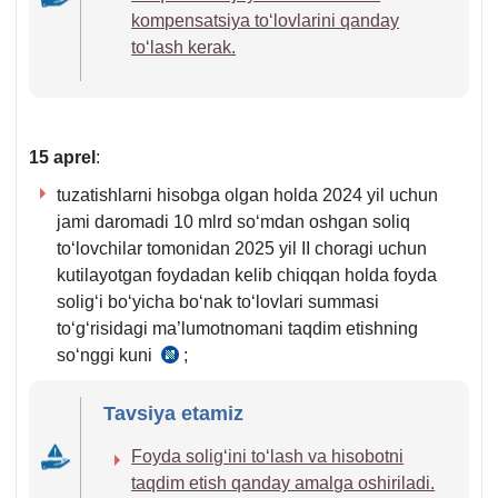
kompensatsiya toʻlovlarini qanday
toʻlash kerak.
15 aprel
:
tuzatishlarni hisobga olgan holda 2024 yil uchun
jami daromadi 10 mlrd soʻmdan oshgan soliq
toʻlovchilar tomonidan 2025 yil II choragi uchun
kutilayotgan foydadan kelib chiqqan holda foyda
soligʻi boʻyicha boʻnak toʻlovlari summasi
toʻgʻrisidagi ma’lumotnomani taqdim etishning
soʻnggi kuni
;
SK
340-
Tavsiya etamiz
m.
11-
Foyda soligʻini toʻlash va hisobotni
q.
taqdim etish qanday amalga oshiriladi.