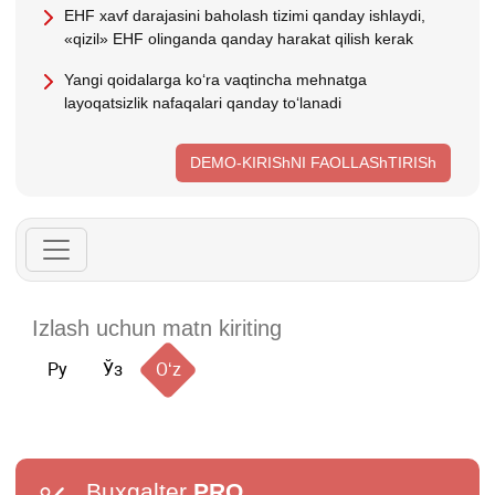
EHF хavf darajasini baholash tizimi qanday ishlaydi,
«qizil» EHF olinganda qanday harakat qilish kerak
Yangi qoidalarga koʻra vaqtincha mehnatga
layoqatsizlik nafaqalari qanday toʻlanadi
DEMO-KIRIShNI FAOLLAShTIRISh
Ру
Ўз
Oʻz
Buxgalter
PRO