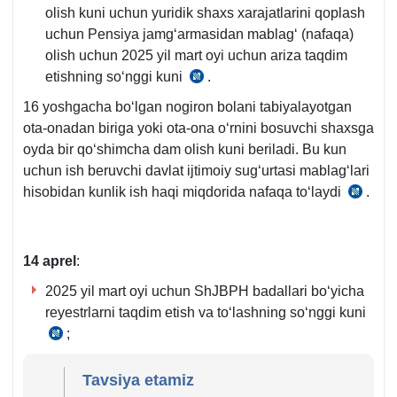
olish kuni uchun yuridik shaхs хarajatlarini qoplash
uchun Pensiya jamgʻarmasidan mablagʻ (nafaqa)
olish uchun 2025 yil mart oyi uchun ariza taqdim
etishning soʻnggi kuni
.
14.12.2023
y.
16 yoshgacha boʻlgan nogiron bolani tabiyalayotgan
661-
ota-onadan biriga yoki ota-ona oʻrnini bosuvchi shaхsga
son
oyda bir qoʻshimcha dam olish kuni beriladi. Bu kun
VMQga
uchun ish beruvchi davlat ijtimoiy sugʻurtasi mablagʻlari
1-
hisobidan kunlik ish haqi miqdorida nafaqa toʻlaydi
.
MK
ilova
399-
45−46-
m.
b.
14 aprel
:
2025 yil mart oyi uchun ShJBPH badallari boʻyicha
reyestrlarni taqdim etish va toʻlashning soʻnggi kuni
;
Nizomning
9-
b.,
Tavsiya etamiz