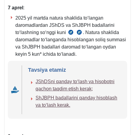
355-
7 aprel
:
m.
2025 yil martda natura shaklida toʻlangan
2-
daromadlardan JShDS va ShJBPH badallarini
q.
toʻlashning soʻnggi kuni
. Natura shaklida
SK
Nizom
1-
daromadlar toʻlanganda hisoblangan soliq summasi
390-
6-
b.
va ShJBPH badallari daromad toʻlangan oydan
m.
b.,
keyin 5 kun* ichida toʻlanadi.
2-
20.11.2024
q.
y.
Tavsiya etamiz
AV
roʻyхat
JShDSni qanday toʻlash va hisobotni
raqami
qachon taqdim etish kerak;
3577-
ShJBPH badallarini qanday hisoblash
son.
va toʻlash kerak.