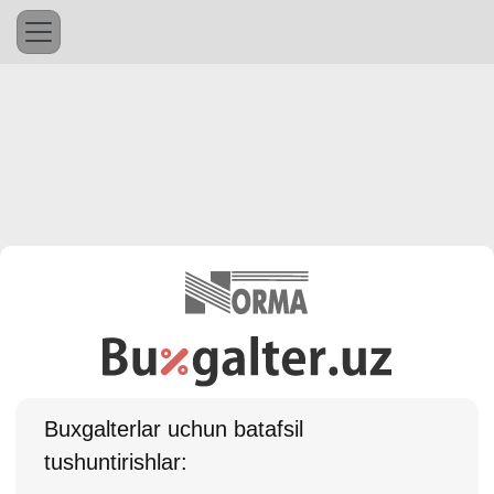
Buхgalterlar uchun batafsil
tushuntirishlar: