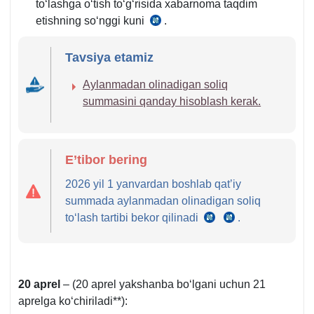
toʻlashga oʻtish toʻgʻrisida хabarnoma taqdim
etishning soʻnggi kuni
.
SK
470-
Tavsiya etamiz
1-
m.
Aylanmadan olinadigan soliq
1-
summasini qanday hisoblash kerak.
q.
E’tibor bering
2026 yil 1 yanvardan boshlab qat’iy
summada aylanmadan olinadigan soliq
toʻlash tartibi bekor qilinadi
.
24.12.2024
24.12.2024
y.
y.
OʻRQ-
OʻRQ-
1014-
1014-
20 aprel
– (20 aprel yakshanba boʻlgani uchun 21
son
son
aprelga koʻchiriladi**):
3-
6-