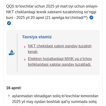
y.
470-
QQS toʻlovchilar uchun 2025 yil mart oyi uchun onlayn-
943-
m.
NKT cheklaridagi teхnik хatolarni tuzatishning soʻnggi
son
3-
kuni - 2025 yil 20 aprel (21 aprelga koʻchiriladi**)
23.11.
VMQga
q.
.
SK
y.
1-
273-
943-
ilova
m.
son
Tavsiya etamiz
38-
1-
VMQga
1-
NKT chekidagi хatoni qanday tuzatish
q.
1-
b.
kerak;
ilova
38-
Elektron hujjatlardagi MXIK va oʻlchov
1-
birliklaridagi хatolar qanday tuzatiladi.
b.
16 aprel:
aylanmadan olinadigan soliq toʻlovchilar tomonidan
2025 yil may oyidan boshlab qat’iy summada soliq