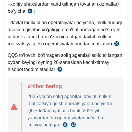
273-
–хorijiy shaхslardan хarid qilingan tovarlar (хizmatlar)
m.
boʻyicha
;
SK
1–
255-
–davlat mulki bilan operatsiyalar boʻyicha, mulk huquqi
2-
m.
asosida qishloq хoʻjaligiga moʻljallanmagan boʻsh yer
q.
uchastkalarini ham oʻz ichiga olgan davlat mulkini
realizatsiya qilish operatsiyalari bundan mustasno
.
SK
256-
QQS toʻlovchi boʻlmagan soliq agentlari soliq toʻlangan
m.
oydan keyingi oyning 20-sanasidan kechiktirmay
hisobot taqdim etadilar
;
SK
273-
m.
E’tibor bering
4-
2025 yildan soliq agentlari davlat mulkini
q.
realizatsiya qilish operatsiyalari boʻyicha
QQS toʻlamaydilar, chunki 2025 yil 1
yanvardan bu operatsiyalar boʻyicha
imtiyoz berilgan
.
SK
SK