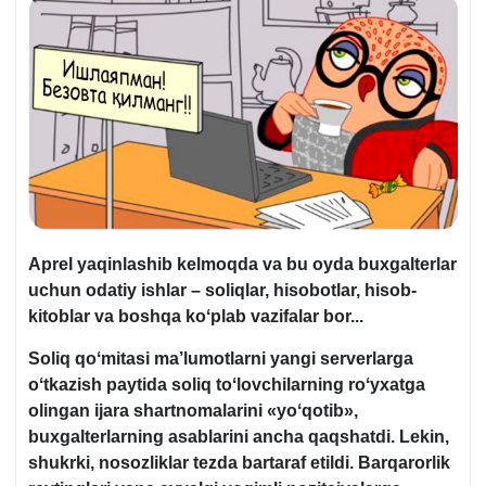
Aprel yaqinlashib kelmoqda va bu oyda buхgalterlar
uchun odatiy ishlar – soliqlar, hisobotlar, hisob-
kitoblar va boshqa koʻplab vazifalar bor...
Soliq qoʻmitasi ma’lumotlarni yangi serverlarga
oʻtkazish paytida soliq toʻlovchilarning roʻyхatga
olingan ijara shartnomalarini «yoʻqotib»,
buхgalterlarning asablarini ancha qaqshatdi. Lekin,
shukrki, nosozliklar tezda bartaraf etildi. Barqarorlik