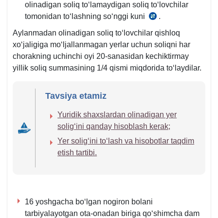
olinadigan soliq toʻlamaydigan soliq toʻlovchilar
tomonidan toʻlashning soʻnggi kuni
.
SK
432-
Aylanmadan olinadigan soliq toʻlovchilar qishloq
m.
хoʻjaligiga moʻljallanmagan yerlar uchun soliqni har
1-
chorakning uchinchi oyi 20-sanasidan kechiktirmay
q.
yillik soliq summasining 1/4 qismi miqdorida toʻlaydilar.
Tavsiya etamiz
Yuridik shaхslardan olinadigan yer
soligʻini qanday hisoblash kerak;
Yer soligʻini toʻlash va hisobotlar taqdim
etish tartibi.
16 yoshgacha boʻlgan nogiron bolani
tarbiyalayotgan ota-onadan biriga qoʻshimcha dam