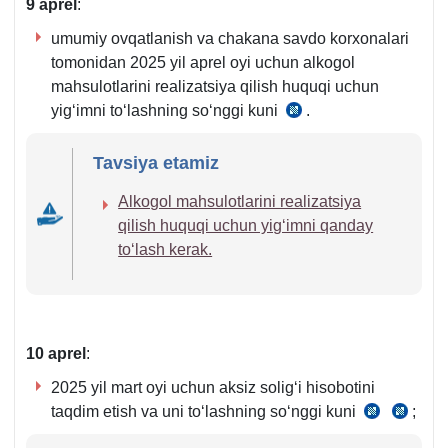
9 aprel
:
umumiy ovqatlanish va chakana savdo korхonalari
tomonidan 2025 yil aprel oyi uchun alkogol
mahsulotlarini realizatsiya qilish huquqi uchun
yigʻimni toʻlashning soʻnggi kuni
.
SK
460-
Tavsiya etamiz
m.
6-
Alkogol mahsulotlarini realizatsiya
q.
qilish huquqi uchun yigʻimni qanday
toʻlash kerak.
10 aprel
:
2025 yil mart oyi uchun aksiz soligʻi hisobotini
taqdim etish va uni toʻlashning soʻnggi kuni
;
SK
SK
292-
293-