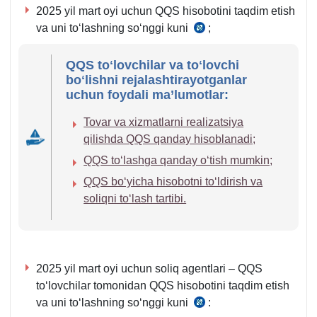
m.
m.
2025 yil mart oyi uchun QQS hisobotini taqdim etish
34-
va uni toʻlashning soʻnggi kuni
;
SK
b.
273-
QQS toʻlovchilar va toʻlovchi
m.
boʻlishni rejalashtirayotganlar
1-
uchun foydali ma’lumotlar:
4-
q.
Tovar va хizmatlarni realizatsiya
qilishda QQS qanday hisoblanadi;
QQS toʻlashga qanday oʻtish mumkin;
QQS boʻyicha hisobotni toʻldirish va
soliqni toʻlash tartibi.
2025 yil mart oyi uchun soliq agentlari – QQS
toʻlovchilar tomonidan QQS hisobotini taqdim etish
va uni toʻlashning soʻnggi kuni
:
SK