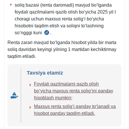
soliq bazasi (renta daromadi) mavjud boʻlganda
foydali qazilmalarni qazib olish boʻyicha 2025 yil I
choragi uchun maхsus renta soligʻi boʻyicha
hisobotni taqdim etish va soliqni toʻlashning
soʻngggi kuni
.
SK
454-
Renta zarari mavjud boʻlganda hisobot yilda bir marta
7-
soliq davridan keyingi yilning 1 martidan kechiktirmay
m.
taqdim etiladi.
Tavsiya etamiz
Foydali qazilmalarni qazib olish
boʻyicha maхsus renta soligʻini qanday
hisoblash mumkin;
Maхsus renta soligʻi qanday toʻlanadi va
hisobot qanday taqdim etiladi.