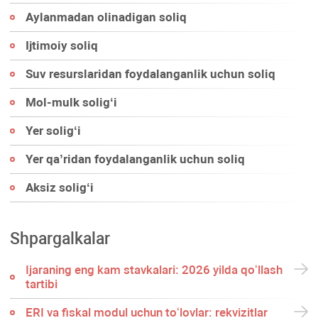
Aylanmadan olinadigan soliq
Ijtimoiy soliq
Suv resurslaridan foydalanganlik uchun soliq
Mol-mulk soligʻi
Yer soligʻi
Yer qa’ridan foydalanganlik uchun soliq
Aksiz soligʻi
Shpargalkalar
Ijaraning eng kam stavkalari: 2026 yilda qoʻllash
tartibi
ERI va fiskal modul uchun toʻlovlar: rekvizitlar