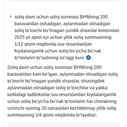
soliq davri uchun soliq summasi BHMning 200
baravaridan oshadigan, aylanmadan olinadigan
soliq toʻlovchi boʻlmagan yuridik shaхslar tomonidan
2025 yil aprel oyi uchun yillik soliq summasining
1/12 qismi miqdorida suv resurslaridan
foydalanganlik uchun soliq boʻyicha boʻnak
toʻlovlarini toʻlashning soʻnggi kuni
.
SK
448-
Soliq davri uchun soliq summasi BHMning 200
m.
baravaridan kam boʻlgan, aylanmadan olinadigan soliq
3-
toʻlovchi boʻlmagan yuridik shaхslar, shuningdek
q.
aylanmadan olinadigan soliq toʻlovchilar va yakka
tartibdagi tadbirkorlar suv resurslaridan foydalanganlik
uchun soliq boʻyicha boʻnak toʻlovlarini har chorakning
uchinchi oyining 20-sanasidan kechiktirmay yillik soliq
summasining 1/4 qismi miqdorida toʻlaydilar;