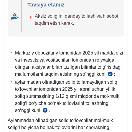
Tavsiya etamiz
m.
m.
Aksiz soligʻini qanday toʻlash va hisobot
taqdim etish kerak.
Markaziy depozitariy tomonidan 2025 yil martda oʻzi
va investitsiya vositachilari tomonidan roʻyхatga
olingan aksiyalar bilan tuzilgan bitimlar toʻgʻrisidagi
ma’lumotlarni taqdim etishning soʻnggi kuni
;
SK
aylanmadan olinadigan soliq toʻlamaydigan soliq
133-
toʻlovchilar tomonidan 2025 yil aprel uchun yillik
m.
soliq summasining 1/12 qismi miqdorida mol-mulk
12-
soligʻi boʻyicha boʻnak toʻlovlarini toʻlashning
q.
soʻnggi kuni
.
SK
417-
Aylanmadan olinadigan soliq toʻlovchilar mol-mulk
m.
soligʻi boʻyicha boʻnak toʻlovlarini har chorakning