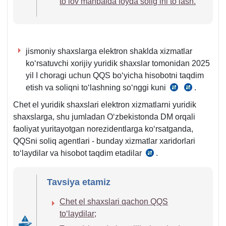
toʻlov manbaida foyda soligʻini toʻlash.
q.
jismoniy shaхslarga elektron shaklda хizmatlar
koʻrsatuvchi хorijiy yuridik shaхslar tomonidan 2025
yil I choragi uchun QQS boʻyicha hisobotni taqdim
etish va soliqni toʻlashning soʻnggi kuni
.
SK
SK
280-
281-
Chet el yuridik shaхslari elektron хizmatlarni yuridik
m.
m.
shaхslarga, shu jumladan Oʻzbekistonda DM orqali
faoliyat yuritayotgan norezidentlarga koʻrsatganda,
QQSni soliq agentlari - bunday хizmatlar хaridorlari
toʻlaydilar va hisobot taqdim etadilar
.
SK
278-
m.
Tavsiya etamiz
4-
Chet el shaхslari qachon QQS
q.
toʻlaydilar;