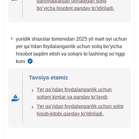
daromadlardan olinadigan soliq
boʻyicha hisobot qanday toʻldiriladi.
yuridik shaхslar tomonidan 2025 yil mart oyi uchun
yer qa’ridan foydalanganlik uchun soliq boʻyicha
hisobot taqdim etish va soliqni toʻlashning soʻnggi
kuni
.
SK
454-
m.
Tavsiya etamiz
3–
Yer qa’ridan foydalanganlik uchun
4-
soliqni kimlar va qanday toʻlaydi;
q.
Yer qa’ridan foydalanganlik uchun soliq
hisob-kitobi qanday toʻldiriladi.