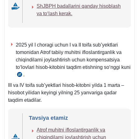
20.11.2024
ShJBPH badallarini qanday hisoblash
y.
va toʻlash kerak.
AV
roʻyхat
raqami
3577-
2025 yil I choragi uchun I va II toifa sub’yektlari
son
tomonidan Atrof tabiiy muhitni ifloslantirganlik va
chiqindilarni joylashtirish uchun kompensatsiya
toʻlovlari hisob-kitobini taqdim etishning soʻnggi kuni
.
12.04.2021
y.
III va IV toifa sub’yektlari hisob-kitobni yilda 1 marta –
202-
hisobot yilidan keyingi yilning 25 yanvariga qadar
son
taqdim etadilar.
VMQga
1-
Tavsiya etamiz
ilova
22-
Atrof muhitni ifloslantirganlik va
b.
chiqindilarni joylashtirish uchun