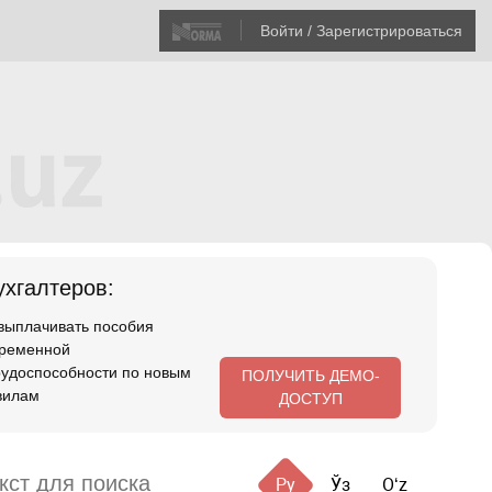
Войти / Зарегистрироваться
хгалтеров:
 выплачивать пособия
временной
рудоспособности по новым
ПОЛУЧИТЬ ДЕМО-
вилам
ДОСТУП
Ру
Ўз
Oʻz