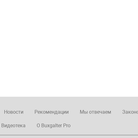
Новости
Рекомендации
Мы отвечаем
Закон
Видеотека
О Buxgalter Pro