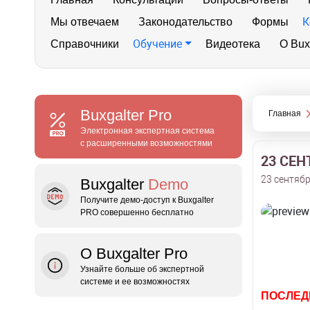
К
Мы отвечаем
Законодательство
Формы
Обучение
Справочники
Видеотека
О Bux
Buxgalter
Pro
Главная
Электронная экспертная система
с расширенными возможностями
23 СЕН
23 сентябр
Buxgalter
Demo
Получите демо‑доступ к Buxgalter
PRO совершенно бесплатно
О Buxgalter Pro
Узнайте больше об экспертной
системе и ее возможностях
ПОСЛЕД