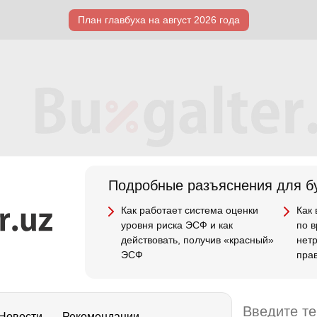
План главбуха на август 2026 года
Подробные разъяснения для бу
Как работает система оценки
Как
уровня риска ЭСФ и как
по 
действовать, получив «красный»
нет
ЭСФ
пра
Новости
Рекомендации