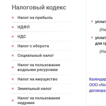
Налоговый кодекс
Налог на прибыль
уплат
НДФЛ
(На
НДС
уплат
для т
Налог с оборота
(На
Социальный налог
Налог за пользование
водными ресурсами
Налог на имущество
Календар
ООО «Nor
Земельный налог
договора
Налог за пользование
недрами