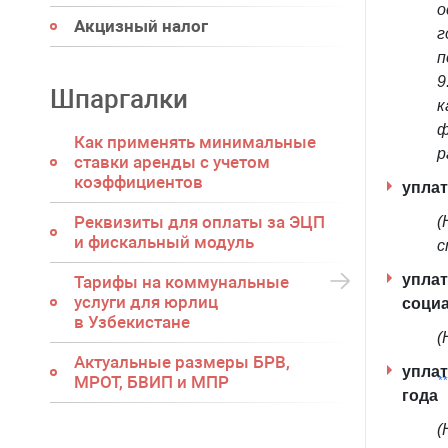
о
Акцизный налог
г
п
9
Шпаргалки
к
ф
Как применять минимальные
р
ставки аренды с учетом
коэффициентов
уплат
Реквизиты для оплаты за ЭЦП
(
и фискальный модуль
с
уплат
Тарифы на коммунальные
услуги для юрлиц
социа
в Узбекистане
(
Актуальные размеры БРВ,
уплат
МРОТ, БВИП и МПР
**
года
(