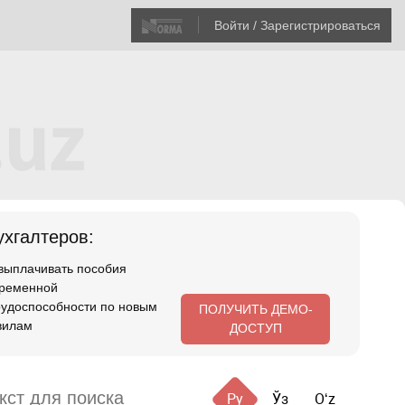
Войти / Зарегистрироваться
хгалтеров:
 выплачивать пособия
временной
рудоспособности по новым
ПОЛУЧИТЬ ДЕМО-
вилам
ДОСТУП
Ру
Ўз
Oʻz