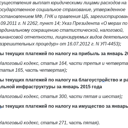
существления выплат юридическими лицами расходов на
осударственное социальное страхование, утвержденное
остановлением МФ, ГНК и правления ЦБ, зарегистриров
.09.2011 г. N 2262, пункт 14; Указ Президента «О мерах по
ардинальному сокращению статистической, налоговой,
инансовой отчетности, лицензируемых видов деятельно
азрешительных процедур» от 16.07.2012 г. N УП-4453)
;
ы текущих платежей по налогу на прибыль за январь 2
Налоговый кодекс, статья 164, части третья и четверта
татья 165, часть четвертая)
;
ы текущих платежей по налогу на благоустройство и р
**
льной инфраструктуры за январь 2015 года
Налоговый кодекс, статья 300, части пятая и шестая)
;
ы текущих платежей по налогу на имущество за январь
*
Налоговый кодекс, статья 271, часть пятая)
.