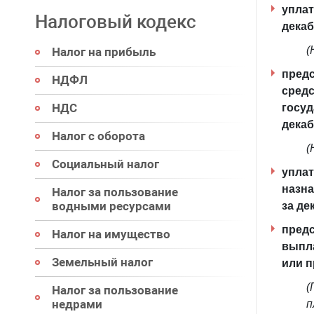
уплат
Налоговый кодекс
декаб
(
Налог на прибыль
предс
НДФЛ
средс
НДС
госуд
декаб
Налог с оборота
(
Социальный налог
уплат
назна
Налог за пользование
водными ресурсами
за де
предс
Налог на имущество
выпла
Земельный налог
или п
(
Налог за пользование
недрами
п