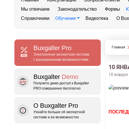
К
Мы отвечаем
Законодательство
Формы
Обучение
Справочники
Видеотека
О Bux
Buxgalter
Pro
Главная
Электронная экспертная система
с расширенными возможностями
10 ЯНВ
10 января 
Buxgalter
Demo
Получите демо‑доступ к Buxgalter
PRO совершенно бесплатно
О Buxgalter Pro
ПОСЛЕД
Узнайте больше об экспертной
системе и ее возможностях