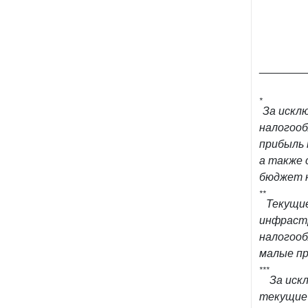
_______
*
За искл
налогооб
прибыль 
а также 
бюджет 
**
Текущие
инфраст
налогооб
малые пр
***
За иск
текущие 