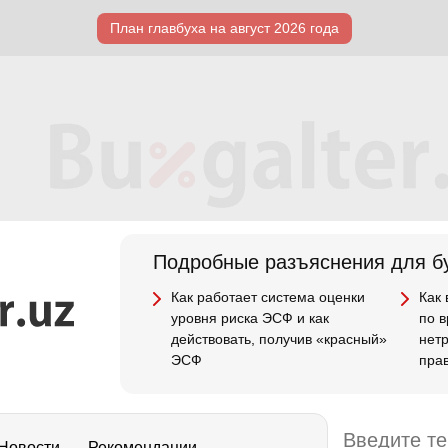
План главбуха на август 2026 года
Подробные разъяснения для бу
Как работает система оценки
Как
уровня риска ЭСФ и как
по 
действовать, получив «красный»
нет
ЭСФ
пра
Новости
Рекомендации