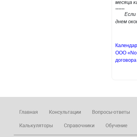
месяца к
******
Если 
днем око
Календар
ООО «Nor
договора
Главная
Консультации
Вопросы-ответы
Калькуляторы
Справочники
Обучение