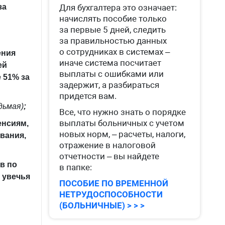
за
Для бухгалтера это означает:
начислять пособие только
за первые 5 дней, следить
за правильностью данных
о сотрудниках в системах –
ения
иначе система посчитает
ей
выплаты с ошибками или
 51% за
задержит, а разбираться
придется вам.
дьмая)
;
Все, что нужно знать о порядке
выплаты больничных с учетом
енсиям,
новых норм, – расчеты, налоги,
вания,
отражение в налоговой
отчетности – вы найдете
в по
в папке:
 увечья
ПОСОБИЕ ПО ВРЕМЕННОЙ
НЕТРУДОСПОСОБНОСТИ
(БОЛЬНИЧНЫЕ) > > >