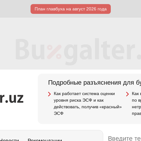
План главбуха на август 2026 года
Подробные разъяснения для бу
Как работает система оценки
Как
уровня риска ЭСФ и как
по 
действовать, получив «красный»
нет
ЭСФ
пра
Новости
Рекомендации