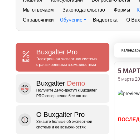
К
Мы отвечаем
Законодательство
Формы
Обучение
Справочники
Видеотека
О Bux
Buxgalter
Pro
Календарь
Электронная экспертная система
с расширенными возможностями
5 МАР
5 марта 20
Buxgalter
Demo
Получите демо‑доступ к Buxgalter
PRO совершенно бесплатно
О Buxgalter Pro
ПОСЛЕД
Узнайте больше об экспертной
системе и ее возможностях