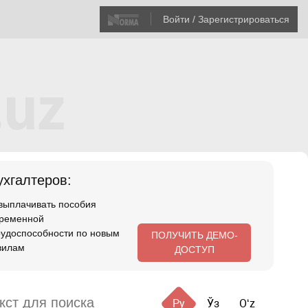
Войти / Зарегистрироваться
хгалтеров:
 выплачивать пособия
временной
рудоспособности по новым
ПОЛУЧИТЬ ДЕМО-
вилам
ДОСТУП
Ру
Ўз
Oʻz