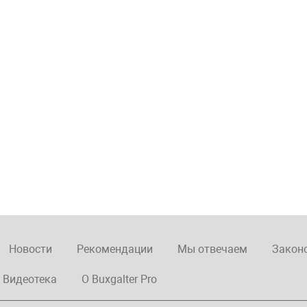
Новости
Рекомендации
Мы отвечаем
Закон
Видеотека
О Buxgalter Pro