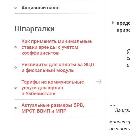
Акцизный налог
предс
Шпаргалки
приро
Как применять минимальные
ставки аренды с учетом
(
коэффициентов
с
Реквизиты для оплаты за ЭЦП
и
и фискальный модуль
Тарифы на коммунальные
услуги для юрлиц
в Узбекистане
_______
Актуальные размеры БРВ,
****
МРОТ, БВИП и МПР
За иск
министер
органов 