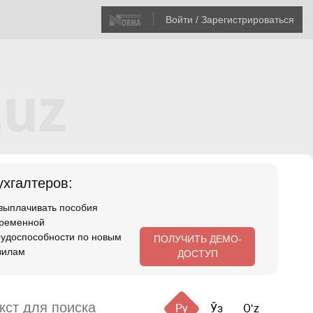
Войти / Зарегистрироваться
хгалтеров:
 выплачивать пособия
временной
рудоспособности по новым
ПОЛУЧИТЬ ДЕМО-
вилам
ДОСТУП
Ру
Ўз
Oʻz