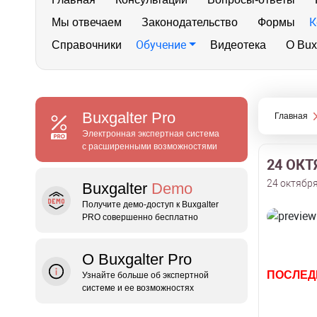
К
Мы отвечаем
Законодательство
Формы
Обучение
Справочники
Видеотека
О Bux
Buxgalter
Pro
Главная
Электронная экспертная система
с расширенными возможностями
24 ОКТ
24 октября
Buxgalter
Demo
Получите демо‑доступ к Buxgalter
PRO совершенно бесплатно
О Buxgalter Pro
ПОСЛЕД
Узнайте больше об экспертной
системе и ее возможностях