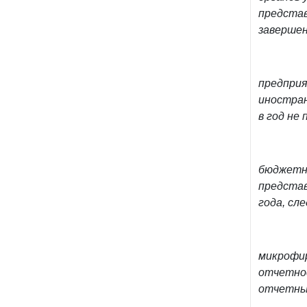
представ
завершен
предпри
иностра
в год не
бюджетны
представ
года, сл
микрофи
отчетнос
отчетны