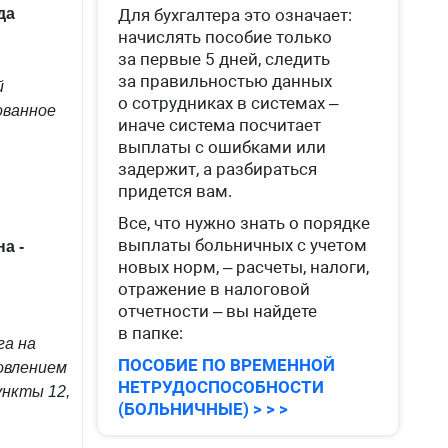
да
Для бухгалтера это означает:
начислять пособие только
за первые 5 дней, следить
за правильностью данных
й
о сотрудниках в системах –
ованное
иначе система посчитает
выплаты с ошибками или
задержит, а разбираться
придется вам.
Все, что нужно знать о порядке
выплаты больничных с учетом
а ­
новых норм, – расчеты, налоги,
отражение в налоговой
отчетности – вы найдете
в папке:
га на
ПОСОБИЕ ПО ВРЕМЕННОЙ
овлением
НЕТРУДОСПОСОБНОСТИ
ункты 12,
(БОЛЬНИЧНЫЕ) > > >