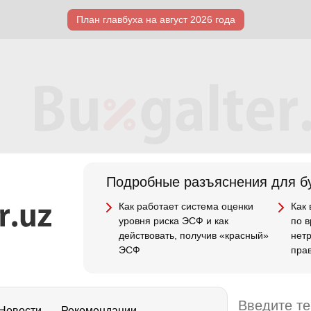
План главбуха на август 2026 года
Подробные разъяснения для бу
Как работает система оценки
Как
уровня риска ЭСФ и как
по 
действовать, получив «красный»
нет
ЭСФ
пра
Новости
Рекомендации