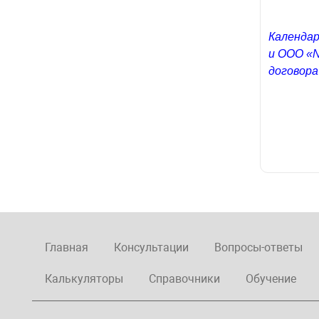
Календар
и ООО «N
договора
Главная
Консультации
Вопросы-ответы
Калькуляторы
Справочники
Обучение