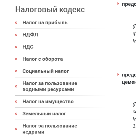
предс
Налоговый кодекс
Налог на прибыль
(
ф
НДФЛ
М
НДС
Налог с оборота
Социальный налог
предс
цемен
Налог за пользование
водными ресурсами
Налог на имущество
(
с
Земельный налог
М
Налог за пользование
1
недрами