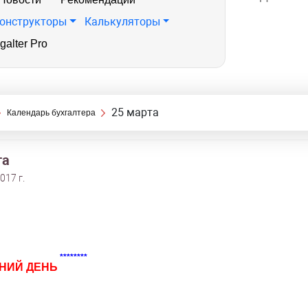
онструкторы
Калькуляторы
galter Pro
25 марта
Календарь бухгалтера
та
017 г.
********
НИЙ ДЕНЬ