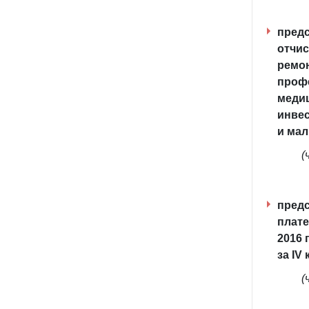
предс
отчис
ремо
профе
меди
инвес
и мал
(
предс
плате
2016 
за IV
(