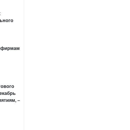
х
ьного
рофирмам
гового
екабрь
ятиям, –