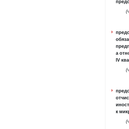
предс
(
предс
обяз
предп
а отн
IV кв
(
предс
отчис
иност
к мик
(