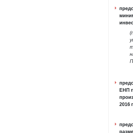
предс
мини
инвес
(
у
т
н
П
предс
ЕНП п
произ
2016 
предс
разме