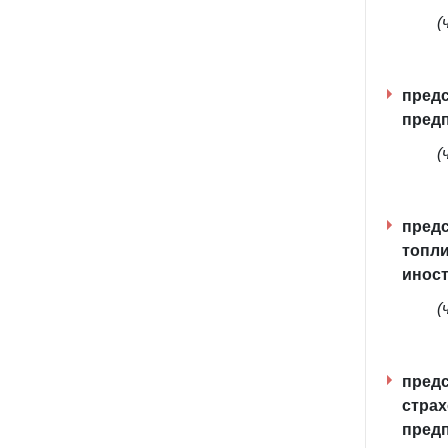
(
предс
предп
(
предс
топли
иност
(
предс
стра
пред