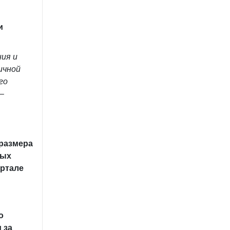
и
ния и
ичной
го
–
размера
рых
артале
о
 за