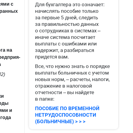
ями с
Для бухгалтера это означает:
начислять пособие только
транных
за первые 5 дней, следить
за правильностью данных
о сотрудниках в системах –
иначе система посчитает
выплаты с ошибками или
задержит, а разбираться
га на
придется вам.
редприя­
а
Все, что нужно знать о порядке
выплаты больничных с учетом
42)
новых норм, – расчеты, налоги,
отражение в налоговой
отчетности – вы найдете
ки
в папке:
ходы
ПОСОБИЕ ПО ВРЕМЕННОЙ
ями и
НЕТРУДОСПОСОБНОСТИ
 года
(БОЛЬНИЧНЫЕ) > > >