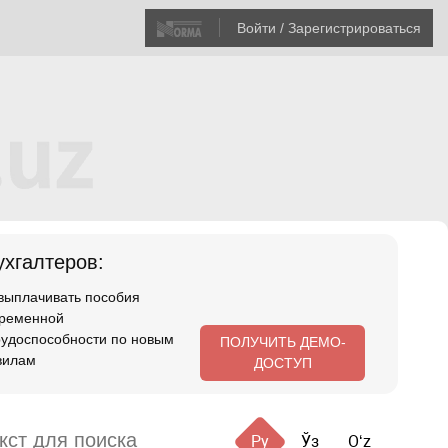
Войти / Зарегистрироваться
хгалтеров:
 выплачивать пособия
временной
рудоспособности по новым
ПОЛУЧИТЬ ДЕМО-
вилам
ДОСТУП
Ру
Ўз
Oʻz