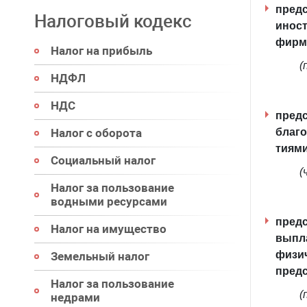
предс
Налоговый кодекс
инос
фирм 
Налог на прибыль
(
НДФЛ
НДС
предс
Налог с оборота
благо
тиями
Социальный налог
(
Налог за пользование
водными ресурсами
предс
Налог на имущество
выпла
физич
Земельный налог
предс
Налог за пользование
(
недрами