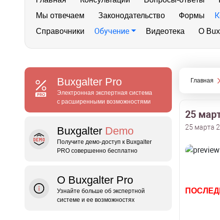
К
Мы отвечаем
Законодательство
Формы
Обучение
Справочники
Видеотека
О Bux
Buxgalter
Pro
Главная
Электронная экспертная система
с расширенными возможностями
25 мар
25 марта 2
Buxgalter
Demo
Получите демо‑доступ к Buxgalter
PRO совершенно бесплатно
О Buxgalter Pro
ПОСЛЕД
Узнайте больше об экспертной
системе и ее возможностях