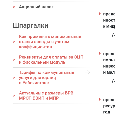
Акцизный налог
предс
иност
Шпаргалки
к мик
(
Как применять минимальные
ставки аренды с учетом
коэффициентов
предс
Реквизиты для оплаты за ЭЦП
поль
и фискальный модуль
инвес
Тарифы на коммунальные
и мал
услуги для юрлиц
(
в Узбекистане
Актуальные размеры БРВ,
МРОТ, БВИП и МПР
предс
ресур
год