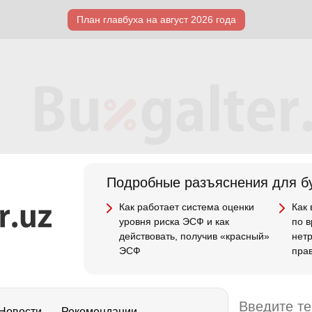
План главбуха на август 2026 года
Подробные разъяснения для бу
Как работает система оценки
Как
уровня риска ЭСФ и как
по 
действовать, получив «красный»
нет
ЭСФ
пра
Новости
Рекомендации