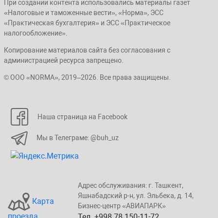
При создании контента использовались материалы газет
«Налоговые и таможенные вести», «Норма», ЭСС
«Практическая бухгалтерия» и ЭСС «Практическое
налогообложение».
Копирование материалов сайта без согласования с
администрацией ресурса запрещено.
© ООО «NORMA», 2019–2026. Все права защищены.
Наша страница на Facebook
Мы в Телеграме: @buh_uz
Адрес обслуживания: г. Taшкент,
Яшнaбaдский p-н, yл. Эльбeка, д. 14,
Карта
Бизнеc-центp «ABИАПAPК»
проезда
Тел. +998 78 150-11-72