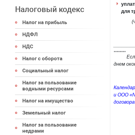
уплат
Налоговый кодекс
для т
(
Налог на прибыль
НДФЛ
_______
НДС
********
Есл
Налог с оборота
днем око
Социальный налог
Налог за пользование
Календар
водными ресурсами
и ООО «N
Налог на имущество
договора
Земельный налог
Налог за пользование
недрами