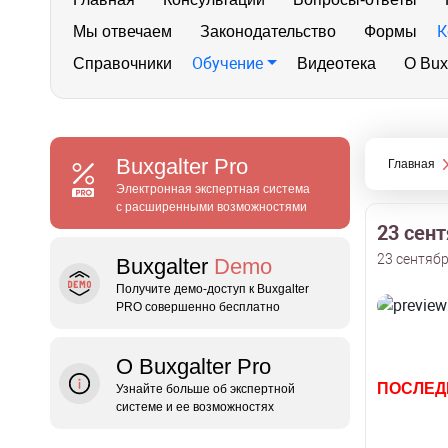
К
Мы отвечаем
Законодательство
Формы
Обучение
Справочники
Видеотека
О Bux
Buxgalter
Pro
Главная
Электронная экспертная система
с расширенными возможностями
23 сен
23 сентябр
Buxgalter
Demo
Получите демо‑доступ к Buxgalter
PRO совершенно бесплатно
О Buxgalter Pro
ПОСЛЕД
Узнайте больше об экспертной
системе и ее возможностях