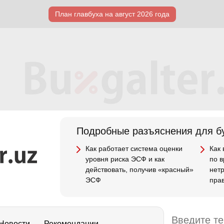
План главбуха на август 2026 года
Подробные разъяснения для бу
Как работает система оценки
Как
уровня риска ЭСФ и как
по 
действовать, получив «красный»
нет
ЭСФ
пра
Новости
Рекомендации