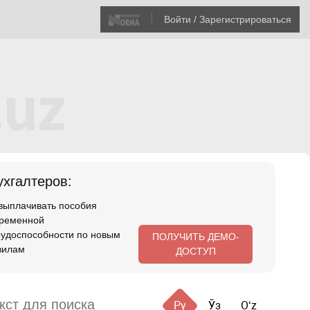
Войти / Зарегистрироваться
хгалтеров:
 выплачивать пособия
временной
рудоспособности по новым
ПОЛУЧИТЬ ДЕМО-
вилам
ДОСТУП
Ру
Ўз
Oʻz