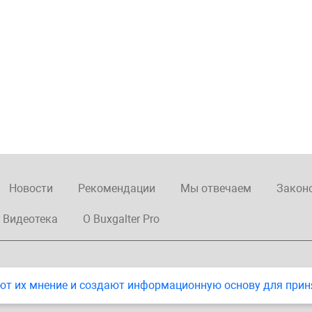
Новости
Рекомендации
Мы отвечаем
Закон
Видеотека
О Buxgalter Pro
ют их мнение и создают информационную основу для прин