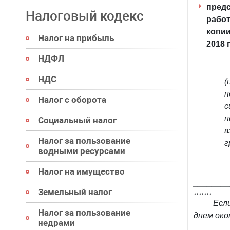
предс
Налоговый кодекс
работ
копии
Налог на прибыль
2018 
НДФЛ
НДС
(
п
Налог с оборота
с
п
Социальный налог
в
Налог за пользование
г
водными ресурсами
Налог на имущество
_______
Земельный налог
*******
Если
Налог за пользование
днем око
недрами