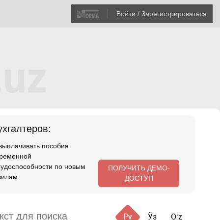
Войти / Зарегистрироваться
хгалтеров:
 выплачивать пособия
временной
рудоспособности по новым
ПОЛУЧИТЬ ДЕМО-
вилам
ДОСТУП
Ру
Ўз
Oʻz