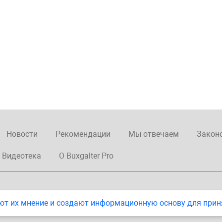
Новости
Рекомендации
Мы отвечаем
Закон
Видеотека
О Buxgalter Pro
ют их мнение и создают информационную основу для прин