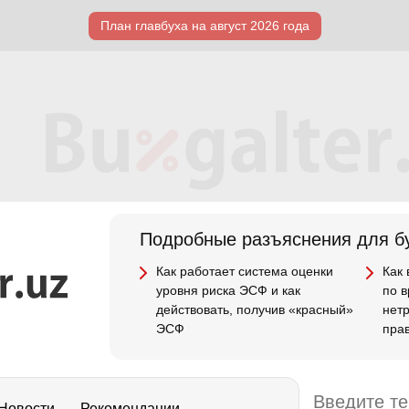
План главбуха на август 2026 года
Подробные разъяснения для бу
Как работает система оценки
Как
уровня риска ЭСФ и как
по 
действовать, получив «красный»
нет
ЭСФ
пра
Новости
Рекомендации