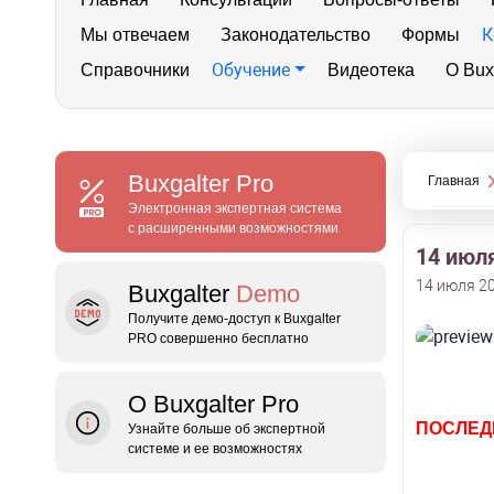
К
Мы отвечаем
Законодательство
Формы
Обучение
Справочники
Видеотека
О Bux
Buxgalter
Pro
Главная
Электронная экспертная система
с расширенными возможностями
14 июл
14 июля 20
Buxgalter
Demo
Получите демо‑доступ к Buxgalter
PRO совершенно бесплатно
О Buxgalter Pro
ПОСЛЕД
Узнайте больше об экспертной
системе и ее возможностях