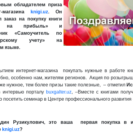
рвым обладателем приза
ет-магазина
knigi.uz
. Он
 заказ на покупку книги
г на прибыль» и
мник «Самоучитель по
терскому учету» на
м языке.
ытием интернет-магазина покупать нужные в работе кн
обно, особенно нам, жителям регионов. Акция по розыгры
оже нужное, тем более призы такие полезные, – отметил
Ис
 интервью порталу
buxgalter.uz
, –Вместе с книгами полу
о посетить семинар в Центре профессионального развития
дин Рузикулович, это ваша первая покупка в и
е
knigi.uz
?