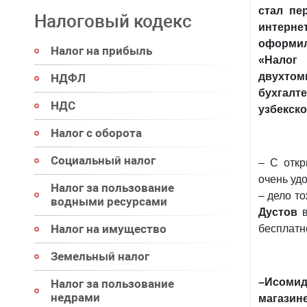
стал пе
Налоговый кодекс
интерн
оформил
Налог на прибыль
«Нало
двухто
НДФЛ
бухгал
НДС
узбекско
Налог с оборота
Социальный налог
– С откр
очень уд
Налог за пользование
– дело т
водными ресурсами
Дустов
в
Налог на имущество
бесплатн
Земельный налог
–Исомид
Налог за пользование
недрами
магазин