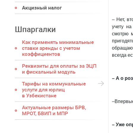
Акцизный налог
– Нет, в
учету на
Шпаргалки
смотрю м
пригодят
Как применять минимальные
ставки аренды с учетом
обращаю
коэффициентов
всегда ес
Реквизиты для оплаты за ЭЦП
и фискальный модуль
– А о ро
Тарифы на коммунальные
услуги для юрлиц
в Узбекистане
–Впервые
Актуальные размеры БРВ,
МРОТ, БВИП и МПР
– Уже оп