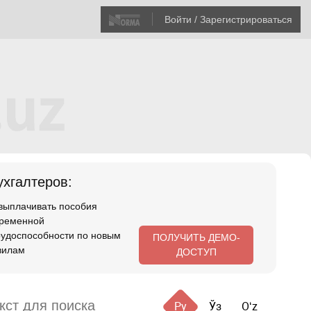
Войти / Зарегистрироваться
хгалтеров:
 выплачивать пособия
временной
рудоспособности по новым
ПОЛУЧИТЬ ДЕМО-
вилам
ДОСТУП
Ру
Ўз
Oʻz