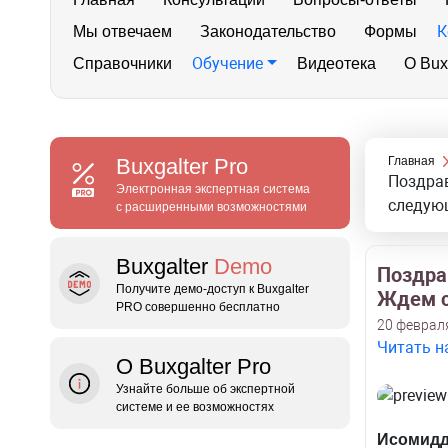
К
Мы отвечаем
Законодательство
Формы
Обучение
Справочники
Видеотека
О Bux
Buxgalter
Pro
Главная
Поздрав
Электронная экспертная система
следую
с расширенными возможностями
Buxgalter
Demo
Поздрав
Получите демо‑доступ к Buxgalter
Ждем 
PRO совершенно бесплатно
20 февраля
Читать н
О Buxgalter Pro
Узнайте больше об экспертной
системе и ее возможностях
Исомидд