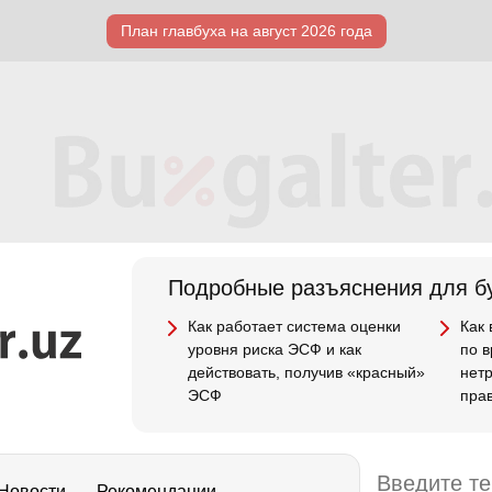
План главбуха на август 2026 года
Подробные разъяснения для бу
Как работает система оценки
Как
уровня риска ЭСФ и как
по 
действовать, получив «красный»
нет
ЭСФ
пра
Новости
Рекомендации