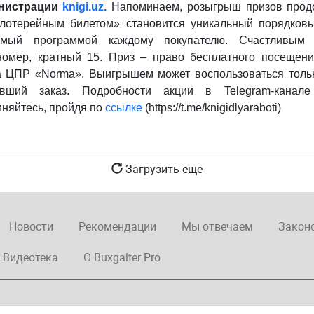
нистрации
knigi.
uz.
Напоминаем, розыгрыш призов прод
лотерейным билетом» становится уникальный порядковы
емый программой каждому покупателю. Счастливым 
омер, кратный 15. Приз – право бесплатного посещен
 ЦПР «Norma». Выигрышем может воспользоваться тольк
ивший заказ. Подробности акции в Telegram-канале k
няйтесь, пройдя по
ссылке
(https://t.me/knigidlyaraboti)
Загрузить еще
Новости
Рекомендации
Мы отвечаем
Закон
Видеотека
О Buxgalter Pro