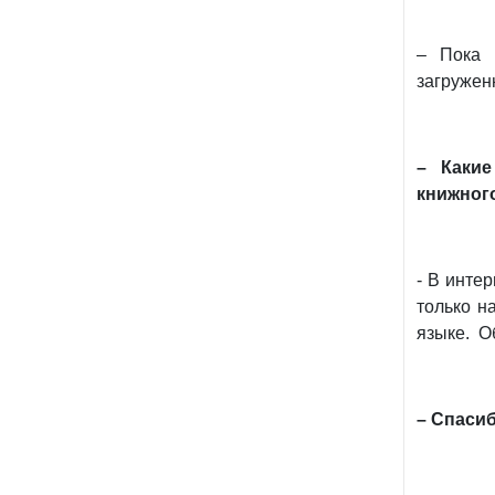
– Пока 
загруженн
– Какие
книжног
- В инте
только н
языке. О
– Спасиб