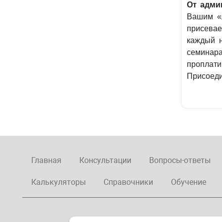
От адми
Вашим «
присева
каждый н
семинара
проплат
Присоеди
Главная
Консультации
Вопросы-ответы
Калькуляторы
Справочники
Обучение