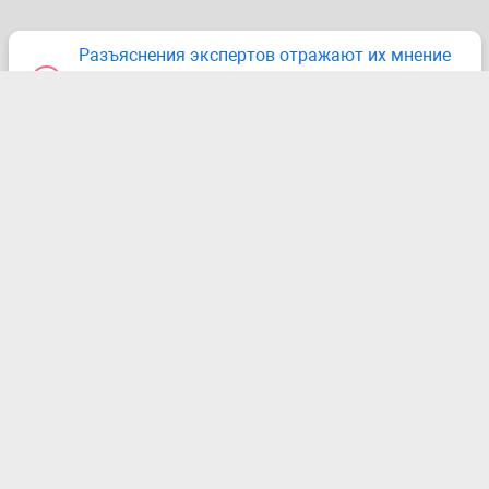
Разъяснения экспертов отражают их мнение
и создают информационную основу для
принятия Вами самостоятельных решений.
Сайт разработан в ООО «NORMA».
При создании контента использовались материалы газет
«Налоговые и таможенные вести», «Норма», ЭСС
«Практическая бухгалтерия» и ЭСС «Практическое
налогообложение».
Копирование материалов сайта без согласования с
администрацией ресурса запрещено.
© ООО «NORMA», 2019–2026. Все права защищены.