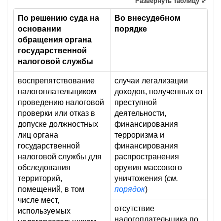
Развернуть таблицу ⤢
По решению суда на
Во внесудебном
основании
порядке
обращения органа
государственной
налоговой службы
воспрепятствование
случаи легализации
налогоплательщиком
доходов, полученных от
проведению налоговой
преступной
проверки или отказ в
деятельности,
допуске должностных
финансирования
лиц органа
терроризма и
государственной
финансирования
налоговой службы для
распространения
обследования
оружия массового
территорий,
уничтожения (
см.
помещений, в том
порядок
)
числе мест,
отсутствие
используемых
налогоплательщика по