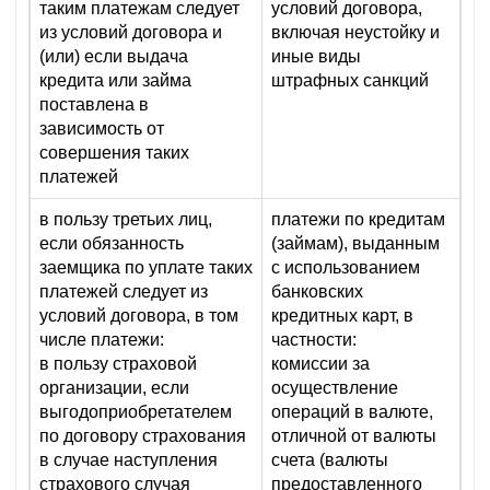
таким платежам следует
условий договора,
из условий договора и
включая неустойку и
(или) если выдача
иные виды
кредита или займа
штрафных санкций
поставлена в
зависимость от
совершения таких
платежей
в пользу третьих лиц,
платежи по кредитам
если обязанность
(займам), выданным
заемщика по уплате таких
с использованием
платежей следует из
банковских
условий договора, в том
кредитных карт, в
числе платежи:
частности:
в пользу страховой
комиссии за
организации, если
осуществление
выгодоприобретателем
операций в валюте,
по договору страхования
отличной от валюты
в случае наступления
счета (валюты
страхового случая
предоставленного