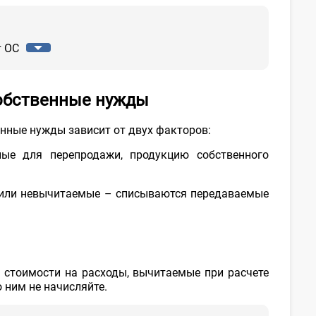
6
ч.
2
ст.
т ОС
199
НК
 собственные нужды
енные нужды зависит от двух факторов:
ные для перепродажи, продукцию собственного
е или невычитаемые – списываются передаваемые
 стоимости на расходы,
вычитаемые
при расчете
о ним не начисляйте.