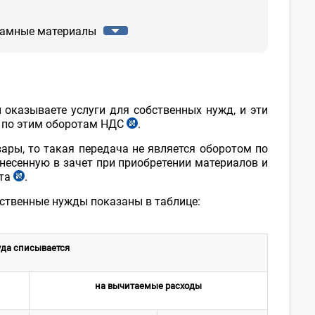
ламные материалы
 оказываете услуги для собственных нужд, и эти
е по этим оборотам НДС
.
ст.
199
ры, то такая передача не является оборотом по
ч.
тнесенную в зачет при приобретении материалов и
2
ета
.
ст.
п.
219
7
бственные нужды показаны в таблице:
п.6
НК
НК
уда списывается
на вычитаемые расходы