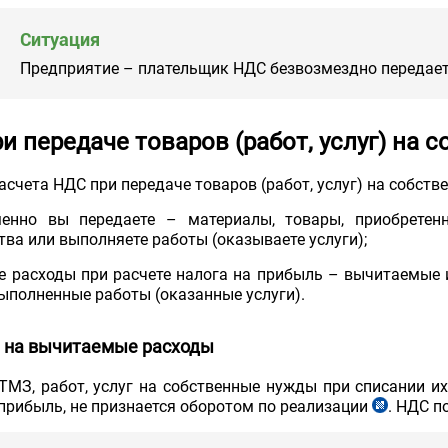
Ситуация
Предприятие – плательщик НДС безвозмездно передае
и передаче товаров (работ, услуг) на
асчета НДС при передаче товаров (работ, услуг) на собств
менно вы передаете – материалы, товары, приобретен
тва или выполняете работы (оказываете услуги);
ие расходы при расчете налога на прибыль – вычитаемы
ыполненные работы (оказанные услуги).
 на вычитаемые расходы
ТМЗ, работ, услуг на собственные нужды при списании их
 прибыль, не признается оборотом по реализации
. НДС п
ст.
199
НК