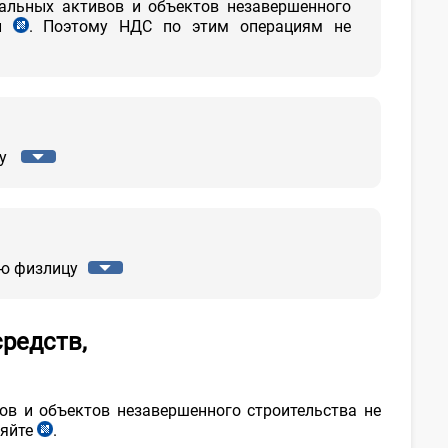
иальных активов и объектов незавершенного
ии
. Поэтому НДС по этим операциям не
п.
6
ч.
2
ст.
199
НК
цу
ию физлицу
редств,
ов и объектов незавершенного строительства не
ляйте
.
п.