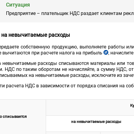
Ситуация
ч.
2
Предприятие – плательщик НДС раздает клиентам рек
п.
1
НК
 на невычитаемые расходы
ередаете собственную продукцию, выполняете работы или
е вычитаются при расчете налога на прибыль
, начислит
ст.
147
а невычитаемые расходы списываются материалы или това
НК
и. НДС по таким оборотам не начисляйте, а сумму НДС, о
списываемых на невычитаемые расходы, исключите из зач
ти расчета НДС в зависимости от порядка списания на со
К
о списывается
на невычитаемые расходы