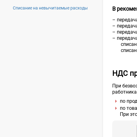
Списание на невычитаемые расходы
В рекоме
– передач
– передач
– передач
– передача
списание
списание
НДС пр
При безво
работника
по прод
по тов
При эт