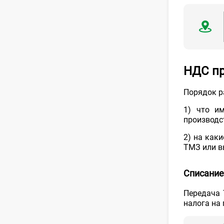
НДС пр
Порядок р
1) что и
производс
2) на как
ТМЗ или в
Списание
Передача 
налога на