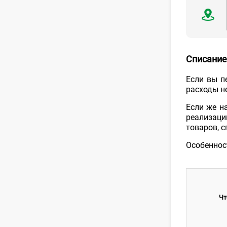
Списание
Если вы п
расходы н
Если же н
реализаци
товаров, 
Особеннос
Чт