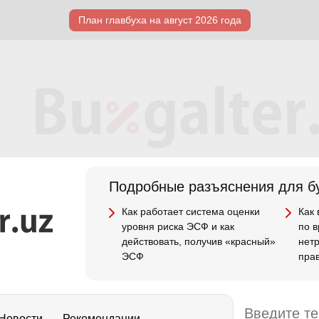
План главбуха на август 2026 года
Подробные разъяснения для бу
Как работает система оценки
Как
уровня риска ЭСФ и как
по 
действовать, получив «красный»
нет
ЭСФ
пра
Новости
Рекомендации