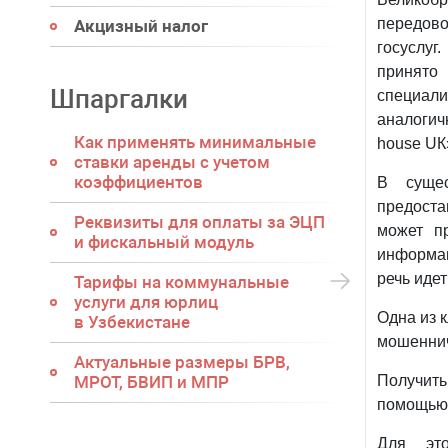
передов
Акцизный налог
госуслу
принят
Шпаргалки
специа
аналоги
Как применять минимальные
house UК
ставки аренды с учетом
коэффициентов
В сущес
предост
Реквизиты для оплаты за ЭЦП
может п
и фискальный модуль
информац
речь идет
Тарифы на коммунальные
услуги для юрлиц
Одна из 
в Узбекистане
мошеннич
Актуальные размеры БРВ,
Получить
МРОТ, БВИП и МПР
помощью 
Для эт