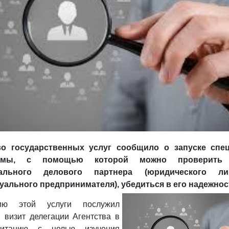
во государственных услуг сообщило о запуске спе
рмы, с помощью которой можно проверить
иального делового партнера (юридического л
ального предпринимателя), убедиться в его надежнос
нию этой услуги послужил
 визит делегации Агентства в
ританию с целью изучения