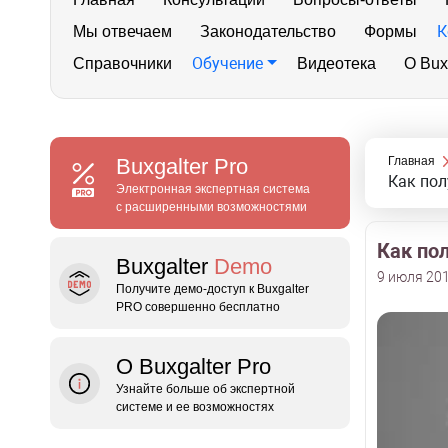
К
Мы отвечаем
Законодательство
Формы
Обучение
Справочники
Видеотека
О Bux
Buxgalter
Pro
Главная
Как пол
Электронная экспертная система
с расширенными возможностями
Как по
Buxgalter
Demo
9 июля 201
Получите демо‑доступ к Buxgalter
PRO совершенно бесплатно
О Buxgalter Pro
Узнайте больше об экспертной
системе и ее возможностях