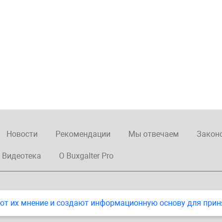
Новости
Рекомендации
Мы отвечаем
Закон
Видеотека
О Buxgalter Pro
ют их мнение и создают информационную основу для прин