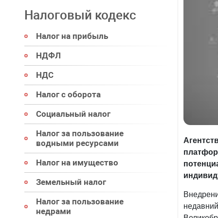
Налоговый кодекс
Налог на прибыль
НДФЛ
НДС
Налог с оборота
Социальный налог
Налог за пользование
Агентст
водными ресурсами
платфо
Налог на имущество
потенц
индивиду
Земельный налог
Внедре
Налог за пользование
недавний
недрами
Великоб