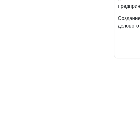
предприн
Создани
делового