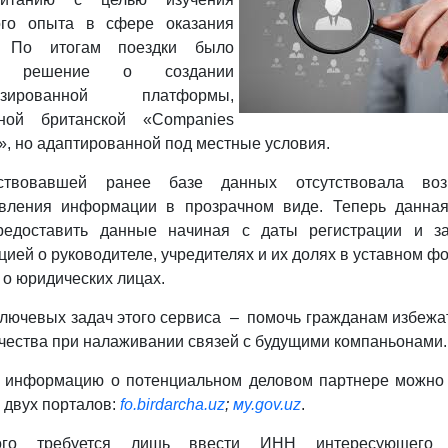
ого опыта в сфере оказания
г. По итогам поездки было
о решение о создании
лизированной платформы,
чной британской «Companies
», но адаптированной под местные условия.
твовавшей ранее базе данных отсутствовала воз
авления информации в прозрачном виде. Теперь данная
редоставить данные начиная с даты регистрации и за
ией о руководителе, учредителях и их долях в уставном фо
 о юридических лицах.
ключевых задач этого сервиса – помочь гражданам избежа
ества при налаживании связей с будущими компаньонами.
 информацию о потенциальном деловом партнере можно
двух порталов:
fo.birdarcha.uz
;
мy.gov.uz
.
ого требуется лишь ввести ИНН интересующего с