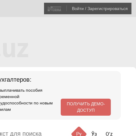
Войти / Зарегистрироваться
хгалтеров:
 выплачивать пособия
временной
рудоспособности по новым
ПОЛУЧИТЬ ДЕМО-
вилам
ДОСТУП
Ру
Ўз
Oʻz