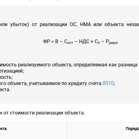
или убыток) от реализации ОС, НМА или объекта незав
ФР = В – С
– НДС + С
– Р
,
ост
п
реал
оимость реализуемого объекта, определяемая как разница
ртизацией;
ость;
го объекта, учитываемое по кредиту счета
8510
;
екта.
 от стоимости реализации объекта.
кта
Порядо