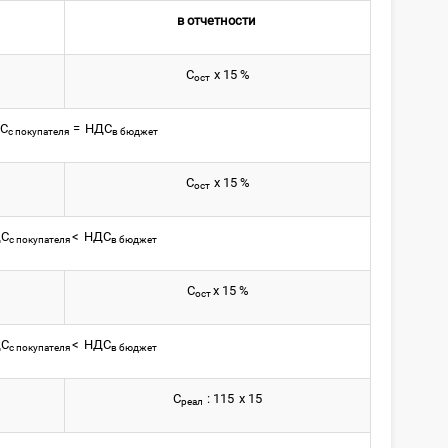
в отчетности
С
х 15 %
ост
С
=
НДС
с покупателя
в бюджет
С
х 15 %
ост
С
<
НДС
с покупателя
в бюджет
С
х 15 %
ост
С
<
НДС
с покупателя
в бюджет
С
: 115
х 15
реал