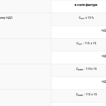
в счете-фактуре
умму НДС
С
х 15 %
ост
НД
С
: 115
х 15
ост
НД
С
: 115
х 15
реал
С
НД
С
: 115
х 15
реал