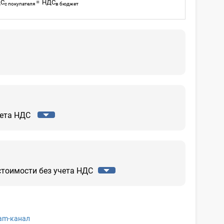
С
=
НДС
с покупателя
в бюджет
чета НДС
стоимости без учета НДС
ram-канал