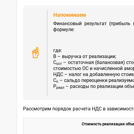
Напоминаем
Финансовый результат (прибыль 
формуле:
где:
В – выручка от реализации;
С
– остаточная (балансовая) ст
ост
стоимостью ОС и начисленной амо
НДС – налог на добавленную стоим
С
– сальдо переоценки реализуемо
п
Р
– расходы по реализации объ
реал
Рассмотрим порядок расчета НДС в зависимости
Стоимость
реализации объе