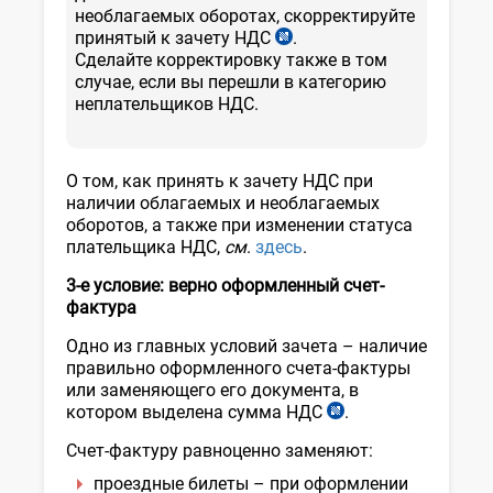
необлагаемых оборотах, скорректируйте
принятый к зачету НДС
.
ст.
Сделайте корректировку также в том
220
случае, если вы перешли в категорию
НК
неплательщиков НДС.
О том, как принять к зачету НДС при
наличии облагаемых и необлагаемых
оборотов, а также при изменении статуса
плательщика НДС,
см
.
здесь
.
3-е условие: верно оформленный счет-
фактура
Одно из главных условий зачета – наличие
правильно оформленного счета-фактуры
или заменяющего его документа, в
котором выделена сумма НДС
.
ч.
3
Счет-фактуру равноценно заменяют:
ст.
222
проездные билеты – при оформлении