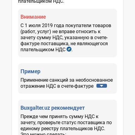
плательщиком НДС.
Внимание
С 1 июля 2019 года покупатели товаров
(работ, услуг) не вправе относить к
зачету сумму НДС, указанную в счете-
фактуре поставщика, не являющегося
плательщиком НДС
.
п.
10
ПП–
4086
Пример
от
26.12.2018
Применение санкций за необоснованное
г.
отражение НДС в счете-фактуре
Buxgalter.uz рекомендует
Прежде чем принять сумму НДС к
зачету, проверьте статус поставщика по
единому реестру плательщиков НДС.
Это можно сделать: