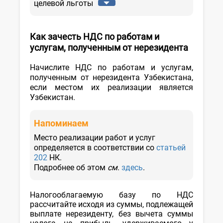
№
целевой льготы
1463
от
2.04.2005
Как зачесть НДС по работам и
г.
услугам, полученным от нерезидента
Начислите НДС по работам и услугам,
полученным от нерезидента Узбекистана,
если местом их реализации является
Узбекистан.
Напоминаем
Место реализации работ и услуг
определяется в соответствии со
статьей
202
НК.
Подробнее об этом
см
.
здесь
.
Налогооблагаемую базу по НДС
рассчитайте исходя из суммы, подлежащей
выплате нерезиденту, без вычета суммы