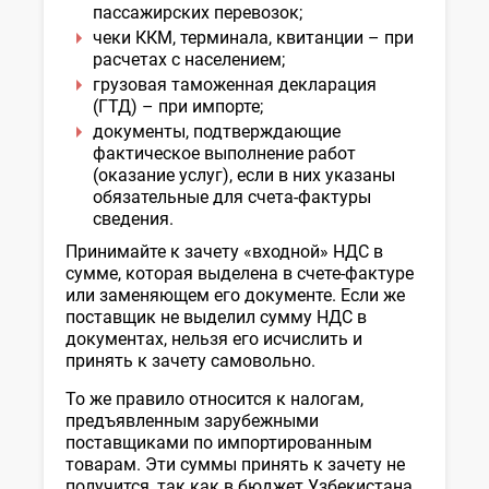
НК
пассажирских перевозок;
чеки ККМ, терминала, квитанции – при
расчетах с населением;
грузовая таможенная декларация
(ГТД) – при импорте;
документы, подтверждающие
фактическое выполнение работ
(оказание услуг), если в них указаны
обязательные для счета-фактуры
сведения.
Принимайте к зачету «входной» НДС в
сумме, которая выделена в счете-фактуре
или заменяющем его документе. Если же
поставщик не выделил сумму НДС в
документах, нельзя его исчислить и
принять к зачету самовольно.
То же правило относится к налогам,
предъявленным зарубежными
поставщиками по импортированным
товарам. Эти суммы принять к зачету не
получится, так как в бюджет Узбекистана