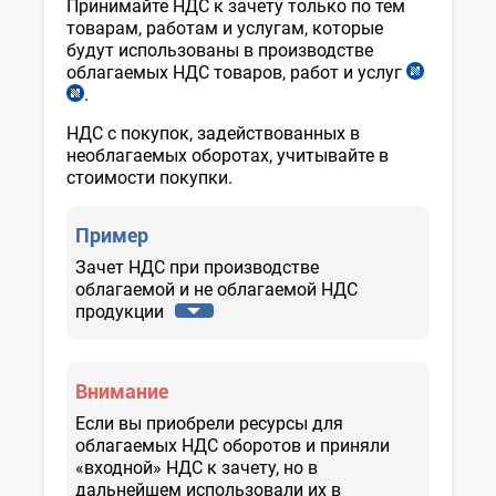
Принимайте НДС к зачету только по тем
товарам, работам и услугам, которые
будут использованы в производстве
облагаемых НДС товаров, работ и услуг
ст.
.
ст.
199
200
НК
НДС с покупок, задействованных в
НК
необлагаемых оборотах, учитывайте в
стоимости покупки.
Пример
Зачет НДС при производстве
облагаемой и не облагаемой НДС
продукции
Внимание
Если вы приобрели ресурсы для
облагаемых НДС оборотов и приняли
«входной» НДС к зачету, но в
дальнейшем использовали их в