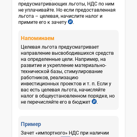
предусматривающих льготы, НДС по ним
не уплачивайте. Но если предоставленная
льгота – целевая, начислите налог и
примите его к зачету
.
ст.
218
НК
Напоминаем
Целевая льгота предусматривает
направление высвободившихся средств
на определенные цели. Например, на
развитие и укрепление материально-
технической базы, стимулирование
работников, реализацию
инвестиционных проектов и т. п. Если у
вас есть целевая льгота, начисляйте
налог в общеустановленном порядке, но
не перечисляйте его в бюджет
.
п.
2,
3
Положения,
Пример
рег.
МЮ
Зачет «импортного» НДС при наличии