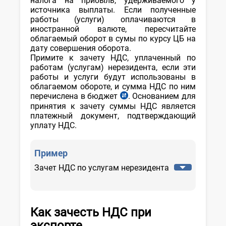
налога на прибыль, удерживаемого у
источника выплаты. Если полученные
работы (услуги) оплачиваются в
иностранной валюте, пересчитайте
облагаемый оборот в сумы по курсу ЦБ на
дату совершения оборота.
Примите к зачету НДС, уплаченный по
работам (услугам) нерезидента, если эти
работы и услуги будут использованы в
облагаемом обороте, и сумма НДС по ним
перечислена в бюджет
. Основанием для
ст.
207
принятия к зачету суммы НДС является
НК
платежный документ, подтверждающий
уплату НДС.
Пример
Зачет НДС по услугам нерезидента
Как зачесть НДС при
экспорте