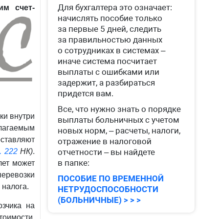
Для бухгалтера это означает:
им счет-
начислять пособие только
за первые 5 дней, следить
за правильностью данных
о сотрудниках в системах –
иначе система посчитает
выплаты с ошибками или
задержит, а разбираться
придется вам.
Все, что нужно знать о порядке
ки внутри
выплаты больничных с учетом
благаемым
новых норм, – расчеты, налоги,
оставляют
отражение в налоговой
. 222
НК)
.
отчетности – вы найдете
в папке:
лет может
перевозки
ПОСОБИЕ ПО ВРЕМЕННОЙ
 налога.
НЕТРУДОСПОСОБНОСТИ
(БОЛЬНИЧНЫЕ) > > >
озчика на
тоимости,