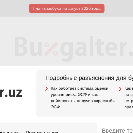
План главбуха на август 2026 года
Подробные разъяснения для бу
Как работает система оценки
Как
уровня риска ЭСФ и как
по 
действовать, получив «красный»
нет
ЭСФ
пра
Новости
Рекомендации