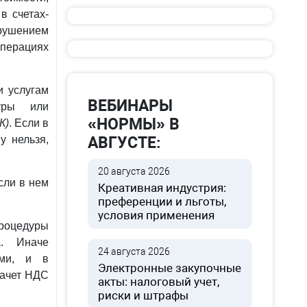
в счетах-
арушением
операциях
и услугам
ВЕБИНАРЫ
туры или
«НОРМЫ» В
К)
. Если в
у нельзя,
АВГУСТЕ:
20 августа 2026
сли в нем
Креативная индустрия:
преференции и льготы,
условия применения
роцедуры
а. Иначе
24 августа 2026
ами, и в
Электронные закупочные
зачет НДС
акты: налоговый учет,
риски и штрафы