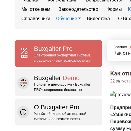
К
Мы отвечаем
Законодательство
Формы
Обучение
Справочники
Видеотека
О Bux
Buxgalter
Pro
Главная
Как отн
Электронная экспертная система
с расширенными возможностями
Как отн
Buxgalter
Demo
22 августа
Получите демо‑доступ к Buxgalter
PRO совершенно бесплатно
О Buxgalter Pro
Предпр
Узнайте больше об экспертной
«Узбеки
системе и ее возможностях
Перевоз
сумму Н