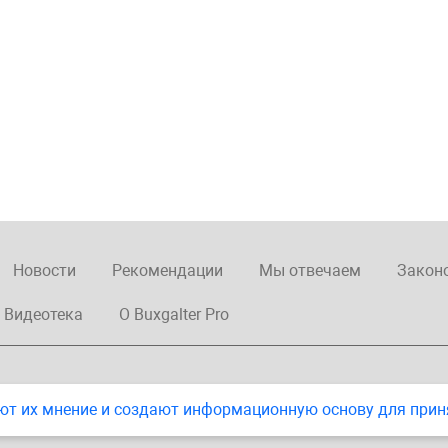
Новости
Рекомендации
Мы отвечаем
Закон
Видеотека
О Buxgalter Pro
ют их мнение и создают информационную основу для прин