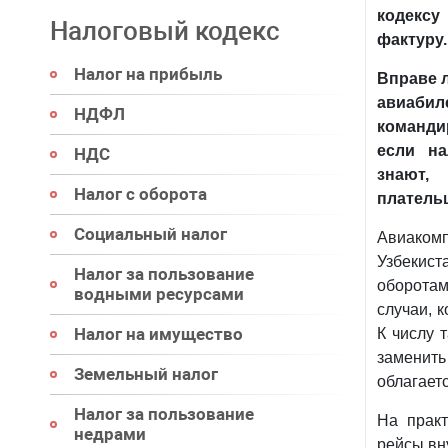
кодексу
Налоговый кодекс
фактуру.
Налог на прибыль
Вправе 
авиаб
НДФЛ
команди
если н
НДС
знают,
Налог с оборота
платель
Социальный налог
Авиакомп
Узбекист
Налог за пользование
оборотам
водными ресурсами
случаи, 
Налог на имущество
К числу 
заменить
Земельный налог
облагает
Налог за пользование
На практ
недрами
рейсы вн