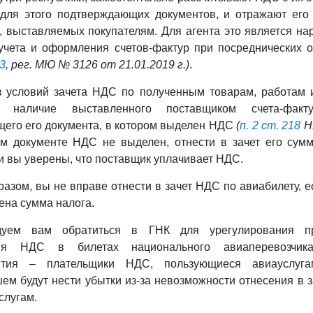
для этого подтверждающих документов, и отражают его 
, выставляемых покупателям. Для агента это является н
учета и оформления счетов-фактур при посреднических 
3
, рег. МЮ № 3126 от 21.01.2019 г.)
.
 условий зачета НДС по полученным товарам, работам 
я наличие выставленного поставщиком счета-фак
его его документа, в котором выделен НДС
(
п. 2 ст. 218
Н
м документе НДС не выделен, отнести в зачет его сумм
и вы уверены, что поставщик уплачивает НДС.
разом, вы не вправе отнести в зачет НДС по авиабилету, е
ена сумма налога.
дуем вам обратиться в ГНК для урегулирования п
ия НДС в билетах национального авиаперевозчик
ятия – плательщики НДС, пользующиеся авиауслуг
ем будут нести убытки из-за невозможности отнесения в 
слугам.