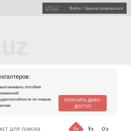
Войти / Зарегистрироваться
хгалтеров:
 выплачивать пособия
временной
рудоспособности по новым
ПОЛУЧИТЬ ДЕМО-
вилам
ДОСТУП
Ру
Ўз
Oʻz