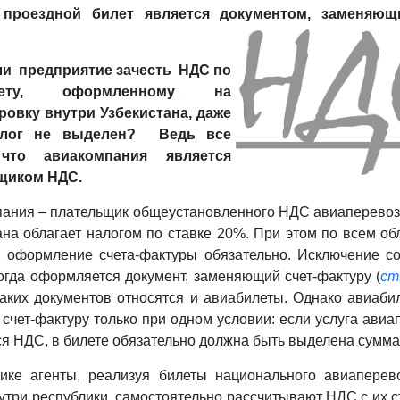
 проездной билет является документом, заменяющ
ли предприятие зачесть НДС по
илету, оформленному на
ровку внутри Узбекистана, даже
алог не выделен? Ведь все
 что авиакомпания является
щиком НДС.
ания – плательщик общеустановленного НДС авиаперевоз
ана облагает налогом по ставке 20%. При этом по всем о
 оформление счета-фактуры обязательно. Исключение с
когда оформляется документ, заменяющий счет-фактуру (
ст
таких документов относятся и авиабилеты. Однако авиаби
 счет-фактуру только при одном условии: если услуга авиа
ся НДС, в билете обязательно должна быть выделена сумма
ике агенты, реализуя билеты национального авиаперев
утри республики, самостоятельно рассчитывают НДС с их с