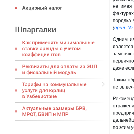
не имея 
Акцизный налог
фактурах
порядка 
Шпаргалки
(
прил. № 
Одним из
Как применять минимальные
являетс
ставки аренды с учетом
заменяющ
коэффициентов
первично
Реквизиты для оплаты за ЭЦП
даже есл
и фискальный модуль
Таким об
Тарифы на коммунальные
не выдел
услуги для юрлиц
в Узбекистане
Рекомен
отражен
Актуальные размеры БРВ,
предпри
МРОТ, БВИП и МПР
дальнейш
по этим у