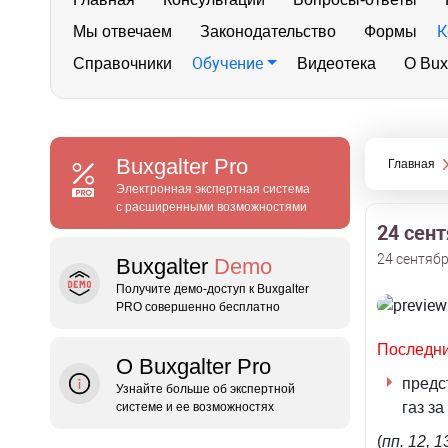
К
Мы отвечаем
Законодательство
Формы
Обучение
Справочники
Видеотека
О Bux
Buxgalter
Pro
Главная
Электронная экспертная система
с расширенными возможностями
24 сен
24 сентябр
Buxgalter
Demo
Получите демо‑доступ к Buxgalter
PRO совершенно бесплатно
Последн
О Buxgalter Pro
предс
Узнайте больше об экспертной
газ за
системе и ее возможностях
(
пп. 12, 