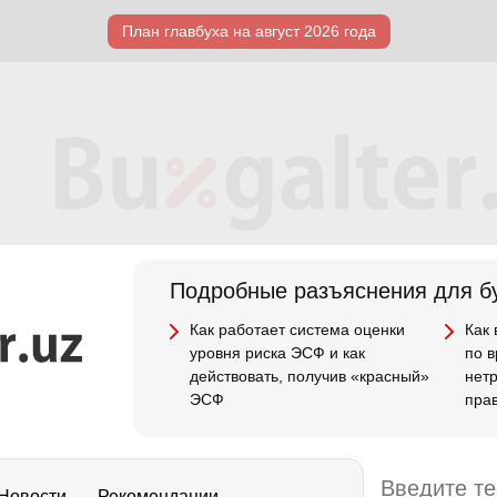
План главбуха на август 2026 года
Подробные разъяснения для бу
Как работает система оценки
Как
уровня риска ЭСФ и как
по 
действовать, получив «красный»
нет
ЭСФ
пра
Новости
Рекомендации