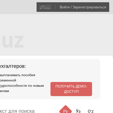
Войти / Зарегистрироваться
хгалтеров:
 выплачивать пособия
временной
рудоспособности по новым
ПОЛУЧИТЬ ДЕМО-
вилам
ДОСТУП
Ру
Ўз
Oʻz