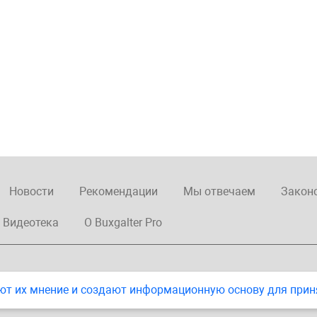
Новости
Рекомендации
Мы отвечаем
Закон
Видеотека
О Buxgalter Pro
ют их мнение и создают информационную основу для прин